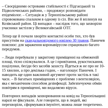
– Своєрідними островами стабільності є Підгаєцький та
Підволочиських райони, – продовжує розповідати
епідеміолог. – Ситуація ж у Тернопільському районі
спровокована спалахом в одному із сіл. Він же й вплинув на
Козівський район. Ці випадки – наслідок того, що захворіли
учасники застілля у Великогаївській ОТГ.
Тепер ще й почали хворіти контактні особи тих, хто був
присутнім на
скандальновідомого ювілею 30 травня
. Паничев
пояснює: для зараження коронавірусом спрацювало багато
передумов.
– Люди перебували у закритому приміщенні на обмеженій
площі, тісно спілкувалися. А це і привітання, рукостискання,
поцілунки, бесіди без засобів захисту. Йдеться ж не про не 10-
15 хвилин, а про декілька годин, – наголошує Паничев. І
наводить ще один важливий аргумент проти застіль в такі
часи. – В багатьох приміщеннях є проблеми з вентиляцією,
яка є механічним способом дезінфекції. Забезпечуючи обмін
повітрям в приміщенні, ми видаляємо віруси.
Повторних випадків захворювання на ковід на Тернопільщині
наразі не фіксували. Але говорити, що в людей, які
перехворіли, сформувався імунітет, можна лише теоретично.