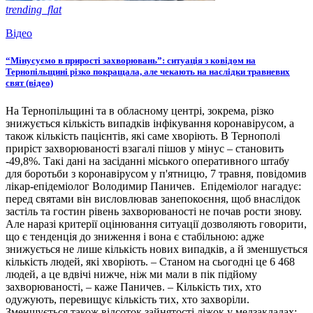
trending_flat
Відео
“Мінусуємо в прирості захворювань”: ситуація з ковідом на
Тернопільщині різко покращала, але чекають на наслідки травневих
свят (відео)
На Тернопільщині та в обласному центрі, зокрема, різко
знижується кількість випадків інфікування коронавірусом, а
також кількість пацієнтів, які саме хворіють. В Тернополі
приріст захворюваності взагалі пішов у мінус – становить
-49,8%. Такі дані на засіданні міського оперативного штабу
для боротьби з коронавірусом у п'ятницю, 7 травня, повідомив
лікар-епідеміолог Володимир Паничев. Епідеміолог нагадує:
перед святами він висловлював занепокоєння, щоб внаслідок
застіль та гостин рівень захворюваності не почав рости знову.
Але наразі критерії оцінювання ситуації дозволяють говорити,
що є тенденція до зниження і вона є стабільною: адже
знижується не лише кількість нових випадків, а й зменшується
кількість людей, які хворіють. – Станом на сьогодні це 6 468
людей, а це вдвічі нижче, ніж ми мали в пік підйому
захворюваності, – каже Паничев. – Кількість тих, хто
одужують, перевищує кількість тих, хто захворіли.
Зменшується також відсоток зайнятості ліжок у медзакладах: