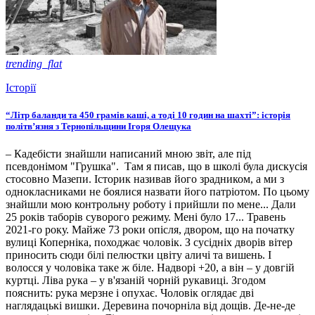
trending_flat
Історії
“Літр баланди та 450 грамів каші, а тоді 10 годин на шахті”: історія
політв’язня з Тернопільщини Ігоря Олещука
– Кадебісти знайшли написаний мною звіт, але під
псевдонімом "Грушка". Там я писав, що в школі була дискусія
стосовно Мазепи. Історик називав його зрадником, а ми з
однокласниками не боялися назвати його патріотом. По цьому
знайшли мою контрольну роботу і прийшли по мене... Дали
25 років таборів суворого режиму. Мені було 17... Травень
2021-го року. Майже 73 роки опісля, двором, що на початку
вулиці Коперніка, походжає чоловік. З сусідніх дворів вітер
приносить сюди білі пелюстки цвіту аличі та вишень. І
волосся у чоловіка таке ж біле. Надворі +20, а він – у довгій
куртці. Ліва рука – у в'язаній чорній рукавиці. Згодом
пояснить: рука мерзне і опухає. Чоловік оглядає дві
наглядацькі вишки. Деревина почорніла від дощів. Де-не-де