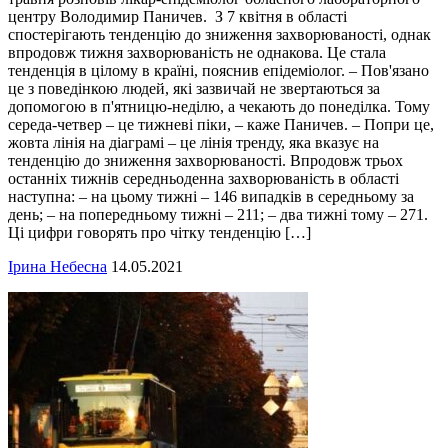
центру Володимир Паничев. З 7 квітня в області
спостерігають тенденцію до зниження захворюваності, однак
впродовж тижня захворюваність не однакова. Це стала
тенденція в цілому в країні, пояснив епідеміолог. – Пов'язано
це з поведінкою людей, які зазвичай не звертаються за
допомогою в п'ятницю-неділю, а чекають до понеділка. Тому
середа-четвер – це тижневі піки, – каже Паничев. – Попри це,
жовта лінія на діаграмі – це лінія тренду, яка вказує на
тенденцію до зниження захворюваності. Впродовж трьох
останніх тижнів середньоденна захворюваність в області
наступна: – на цьому тижні – 146 випадків в середньому за
день; – на попередньому тижні – 211; – два тижні тому – 271.
Ці цифри говорять про чітку тенденцію […]
Ірина Небесна
14.05.2021