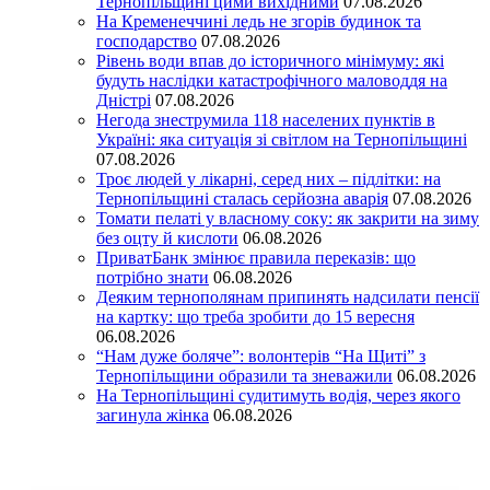
Тернопільщині цими вихідними
07.08.2026
На Кременеччині ледь не згорів будинок та
господарство
07.08.2026
Рівень води впав до історичного мінімуму: які
будуть наслідки катастрофічного маловоддя на
Дністрі
07.08.2026
Негода знеструмила 118 населених пунктів в
Україні: яка ситуація зі світлом на Тернопільщині
07.08.2026
Троє людей у лікарні, серед них – підлітки: на
Тернопільщині сталась серйозна аварія
07.08.2026
Томати пелаті у власному соку: як закрити на зиму
без оцту й кислоти
06.08.2026
ПриватБанк змінює правила переказів: що
потрібно знати
06.08.2026
Деяким тернополянам припинять надсилати пенсії
на картку: що треба зробити до 15 вересня
06.08.2026
“Нам дуже боляче”: волонтерів “На Щиті” з
Тернопільщини образили та зневажили
06.08.2026
На Тернопільщині судитимуть водія, через якого
загинула жінка
06.08.2026