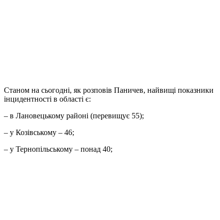
Станом на сьогодні, як розповів Паничев, найвищі показники
інцидентності в області є:
– в Лановецькому районі (перевищує 55);
– у Козівському – 46;
– у Тернопільському – понад 40;