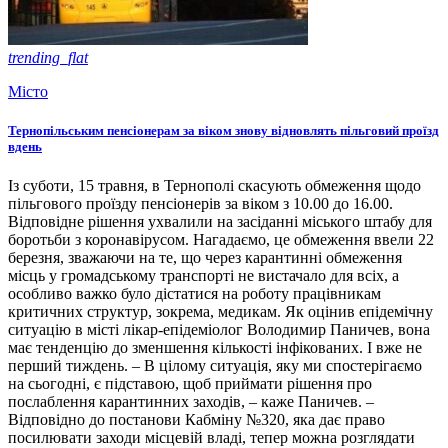
trending_flat
Місто
Тернопільським пенсіонерам за віком знову відновлять пільговий проїзд
вдень
Із суботи, 15 травня, в Тернополі скасують обмеження щодо
пільгового проїзду пенсіонерів за віком з 10.00 до 16.00.
Відповідне рішення ухвалили на засіданні міського штабу для
боротьби з коронавірусом. Нагадаємо, це обмеження ввели 22
березня, зважаючи на те, що через карантинні обмеження
місць у громадському транспорті не вистачало для всіх, а
особливо важко було дістатися на роботу працівникам
критичних структур, зокрема, медикам. Як оцінив епідемічну
ситуацію в місті лікар-епідеміолог Володимир Паничев, вона
має тенденцію до зменшення кількості інфікованих. І вже не
перший тиждень. – В цілому ситуація, яку ми спостерігаємо
на сьогодні, є підставою, щоб приймати рішення про
послаблення карантинних заходів, – каже Паничев. –
Відповідно до постанови Кабміну №320, яка дає право
посилювати заходи місцевій владі, тепер можна розглядати