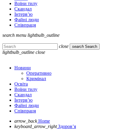
Воїни тилу
Скандал
Інтерв’ю
Файні люди
Співпраця
search
menu
lightbulb_outline
close
search
Search
lightbulb_outline
close
Новини
Оперативно
Кримінал
Освіта
Воїни тилу
Скандал
Інтерв’ю
Файні люди
Співпраця
arrow_back
Home
keyboard_arrow_right
Здоров’я