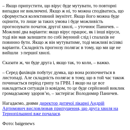
– Якщо припустити, що вірус буде мутувати, то повторні
випадки не виключені. Якщо ж ні, то можна сподіватись, що
сформується колективний імунітет. Якщо його можна буде
оцінити, то лише за таких умова і буде можливість
прогнозувати початок другої хвилі, – уточнює Паничев. –
Можливі два варіанти: якщо вірус працює, як і інші віруси,
тоді він мав залишити по собі імунний слід і спалахів не
повинно бути. Якщо ж він мутуватиме, тоді можливі всілякі
варіанти. Складність прогнозу полягає в тому, що ми ще не
вийшли з першої хвилі.
Сказати ж, чи буде друга і, якщо так, то коли, – важко.
– Серед фахівців побутує думка, що вона розпочнеться в
листопаді. Але складність полягає в тому, що в той час також
починається період грипу та ГРВІ. І якщо на це все
накладеться ситуація із ковідом, то це буде серйозний виклик
громадському здоров’ю, – застерігає Володимир Паничев.
Нагадаємо, днями
директор дитячої лікарні Андрій
Артимович висловлював припущення, що друга хвиля на
Тернопільщині вже почалася
.
Фото: baigenews