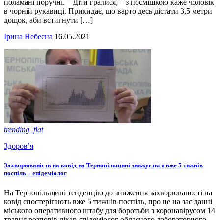
поламані поручні. – Діти гралися, – з посмішкою каже чоловік
в чорній рукавиці. Прикидає, що варто десь дістати 3,5 метри
дощок, аби встигнути […]
Ірина Небесна
16.05.2021
trending_flat
Здоров’я
Захворюваність на ковід на Тернопільщині знижується вже 5 тижнів
поспіль – епідеміолог
На Тернопільщині тенденцію до зниження захворюваності на
ковід спостерігають вже 5 тижнів поспіль, про це на засіданні
міського оперативного штабу для боротьби з коронавірусом 14
травня розповів лікар-епідеміолог обласного лабораторного