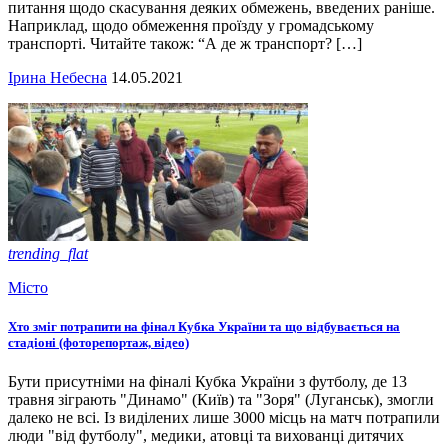
питання щодо скасування деяких обмежень, введених раніше.
Наприклад, щодо обмеження проїзду у громадському
транспорті. Читайте також: “А де ж транспорт? […]
Ірина Небесна
14.05.2021
trending_flat
Місто
Хто зміг потрапити на фінал Кубка України та що відбувається на
стадіоні (фоторепортаж, відео)
Бути присутніми на фіналі Кубка України з футболу, де 13
травня зіграють "Динамо" (Київ) та "Зоря" (Луганськ), змогли
далеко не всі. Із виділених лише 3000 місць на матч потрапили
люди "від футболу", медики, атовці та вихованці дитячих