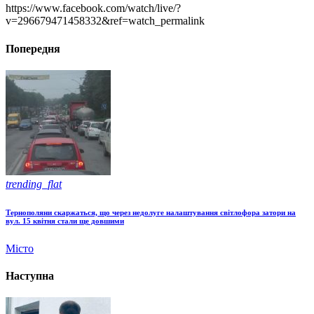
https://www.facebook.com/watch/live/?
v=296679471458332&ref=watch_permalink
Попередня
trending_flat
Тернополяни скаржаться, що через недолуге налаштування світлофора затори на
вул. 15 квітня стали ще довшими
Місто
Наступна