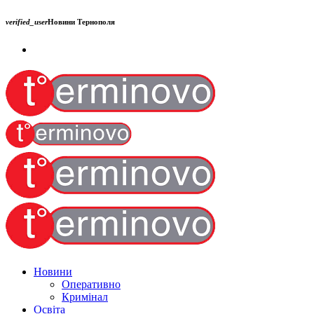
verified_user
Новини Тернополя
Новини
Оперативно
Кримінал
Освіта