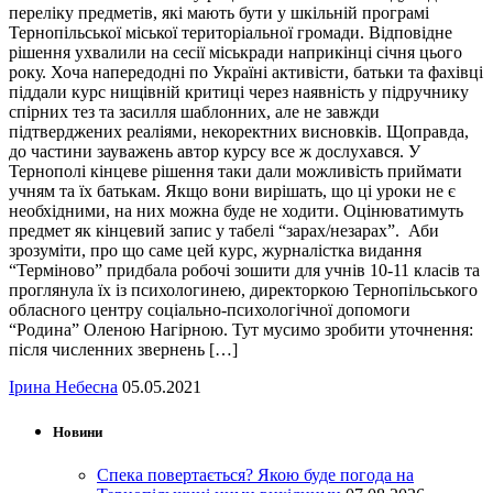
переліку предметів, які мають бути у шкільній програмі
Тернопільської міської територіальної громади. Відповідне
рішення ухвалили на сесії міськради наприкінці січня цього
року. Хоча напередодні по Україні активісти, батьки та фахівці
піддали курс нищівній критиці через наявність у підручнику
спірних тез та засилля шаблонних, але не завжди
підтверджених реаліями, некоректних висновків. Щоправда,
до частини зауважень автор курсу все ж дослухався. У
Тернополі кінцеве рішення таки дали можливість приймати
учням та їх батькам. Якщо вони вирішать, що ці уроки не є
необхідними, на них можна буде не ходити. Оцінюватимуть
предмет як кінцевий запис у табелі “зарах/незарах”. Аби
зрозуміти, про що саме цей курс, журналістка видання
“Терміново” придбала робочі зошити для учнів 10-11 класів та
проглянула їх із психологинею, директоркою Тернопільського
обласного центру соціально-психологічної допомоги
“Родина” Оленою Нагірною. Тут мусимо зробити уточнення:
після численних звернень […]
Ірина Небесна
05.05.2021
Новини
Спека повертається? Якою буде погода на