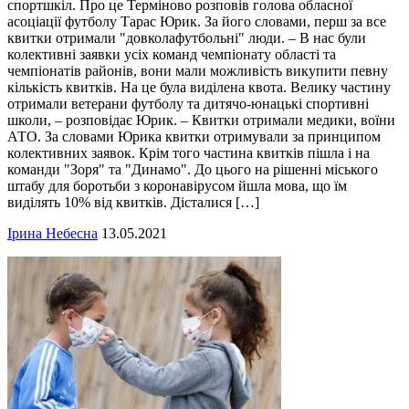
спортшкіл. Про це Терміново розповів голова обласної
асоціації футболу Тарас Юрик. За його словами, перш за все
квитки отримали "довколафутбольні" люди. – В нас були
колективні заявки усіх команд чемпіонату області та
чемпіонатів районів, вони мали можливість викупити певну
кількість квитків. На це була виділена квота. Велику частину
отримали ветерани футболу та дитячо-юнацькі спортивні
школи, – розповідає Юрик. – Квитки отримали медики, воїни
АТО. За словами Юрика квитки отримували за принципом
колективних заявок. Крім того частина квитків пішла і на
команди "Зоря" та "Динамо". До цього на рішенні міського
штабу для боротьби з коронавірусом йшла мова, що їм
виділять 10% від квитків. Дісталися […]
Ірина Небесна
13.05.2021