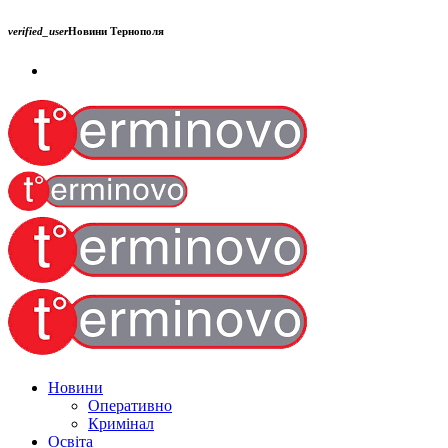
verified_user
Новини Тернополя
Новини
Оперативно
Кримінал
Освіта