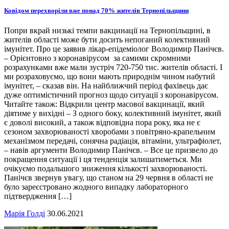
Ковідом перехворіли вже понад 70% жителів Тернопільщини
Попри вкрай низькі темпи вакцинації на Тернопільщині, в
жителів області може бути досить непоганий колективний
імунітет. Про це заявив лікар-епідеміолог Володимир Панічєв.
– Орієнтовно з коронавірусом за самими скромними
розрахунками вже мали зустріч 720-750 тис. жителів області. І
ми розраховуємо, що вони мають природнім чином набутий
імунітет, – сказав він. На найближчий період фахівець дає
дуже оптимістичний прогноз щодо ситуації з коронавірусом.
Читайте також: Відкрили центр масової вакцинації, який
діятиме у вихідні – З одного боку, колективний імунітет, який
є доволі високий, а також відповідна пора року, яка не є
сезоном захворюваності хворобами з повітряно-крапельним
механізмом передачі, сонячна радіація, вітаміни, ультрафіолет,
– навів аргументи Володимир Панічєв. – Все це призвело до
покращення ситуації і ця тенденція залишатиметься. Ми
очікуємо подальшого зниження кількості захворюваності.
Панічєв звернув увагу, що станом на 29 червня в області не
було зареєстровано жодного випадку лабораторного
підтвердження […]
Марія Голді
30.06.2021