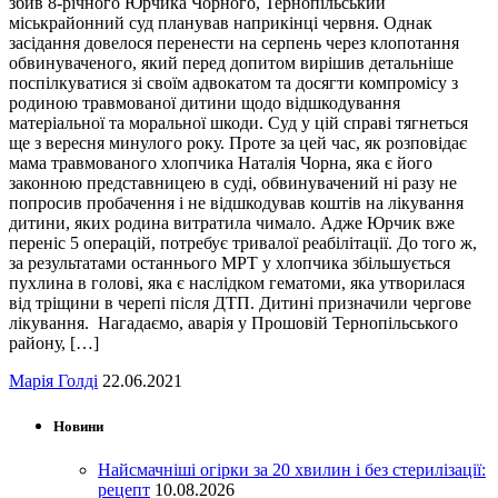
збив 8-річного Юрчика Чорного, Тернопільський
міськрайонний суд планував наприкінці червня. Однак
засідання довелося перенести на серпень через клопотання
обвинуваченого, який перед допитом вирішив детальніше
поспілкуватися зі своїм адвокатом та досягти компромісу з
родиною травмованої дитини щодо відшкодування
матеріальної та моральної шкоди. Суд у цій справі тягнеться
ще з вересня минулого року. Проте за цей час, як розповідає
мама травмованого хлопчика Наталія Чорна, яка є його
законною представницею в суді, обвинувачений ні разу не
попросив пробачення і не відшкодував коштів на лікування
дитини, яких родина витратила чимало. Адже Юрчик вже
переніс 5 операцій, потребує тривалої реабілітації. До того ж,
за результатами останнього МРТ у хлопчика збільшується
пухлина в голові, яка є наслідком гематоми, яка утворилася
від тріщини в черепі після ДТП. Дитині призначили чергове
лікування. Нагадаємо, аварія у Прошовій Тернопільського
району, […]
Марія Голді
22.06.2021
Новини
Найсмачніші огірки за 20 хвилин і без стерилізації:
рецепт
10.08.2026