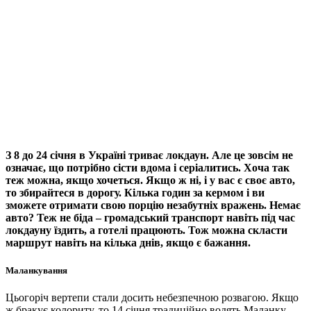
З 8 до 24 січня в Україні триває локдаун. Але це зовсім не
означає, що потрібно сісти вдома і серіалитись. Хоча так
теж можна, якщо хочеться. Якщо ж ні, і у вас є своє авто,
то збирайтеся в дорогу. Кілька годин за кермом і ви
зможете отримати свою порцію незабутніх вражень. Немає
авто? Теж не біда – громадський транспорт навіть під час
локдауну їздить, а готелі працюють. Тож можна скласти
маршрут навіть на кілька днів, якщо є бажання.
Маланкування
Цьогоріч вертепи стали досить небезпечною розвагою. Якщо
ж бракує колориту, то 14 січня традиційно водять Маланку.