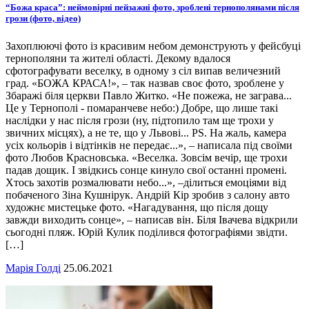
“Божа краса”: неймовірні пейзажні фото, зроблені тернополянами після
грози (фото, відео)
Захоплюючі фото із красивим небом демонструють у фейсбуці
тернополяни та жителі області. Декому вдалося
сфотографувати веселку, в одному з сіл випав величезний
град. «БОЖА КРАСА!», – так назвав своє фото, зроблене у
Збаражі біля церкви Павло Житко. «Не пожежа, не заграва...
Це у Тернополі - помаранчеве небо:) Добре, що лише такі
наслідки у нас після грози (ну, підтопило там ще трохи у
звичних місцях), а не те, що у Львові... РS. На жаль, камера
усіх кольорів і відтінків не передає...», – написала під своїми
фото Любов Красновська. «Веселка. Зовсім вечір, ще трохи
падав дощик. І звідкись сонце кинуло свої останні промені.
Хтось захотів розмалювати небо...», –ділиться емоціями від
побаченого Зіна Кушнірук. Андрій Кір зробив з салону авто
художнє мистецьке фото. «Нагадування, що після дощу
завжди виходить сонце», – написав він. Біля Івачева відкрили
сьогодні пляж. Юрій Кулик поділився фотографіями звідти.
[…]
Марія Голді
25.06.2021