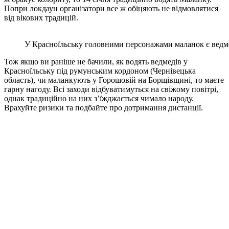
Попри локдаун організатори все ж обіцяють не відмовлятися
від вікових традицій.
У Красноїльську головними персонажами маланок є ведме
Тож якщо ви раніше не бачили, як водять ведмедів у
Красноїльську під румунським кордоном (Чернівецька
область), чи маланкують у Горошовій на Борщівщині, то маєте
гарну нагоду. Всі заходи відбуватимуться на свіжому повітрі,
однак традиційно на них з’їжджається чимало народу.
Врахуйте ризики та подбайте про дотримання дистанції.