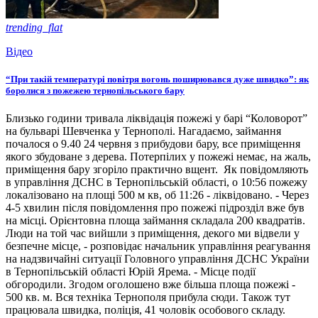
trending_flat
Відео
“При такій температурі повітря вогонь поширювався дуже швидко”: як
боролися з пожежею тернопільського бару
Близько години тривала ліквідація пожежі у барі “Коловорот”
на бульварі Шевченка у Тернополі. Нагадаємо, займання
почалося о 9.40 24 червня з прибудови бару, все приміщення
якого збудоване з дерева. Потерпілих у пожежі немає, на жаль,
приміщення бару згоріло практично вщент. Як повідомляють
в управління ДСНС в Тернопільській області, о 10:56 пожежу
локалізовано на площі 500 м кв, об 11:26 - ліквідовано. - Через
4-5 хвилин після повідомлення про пожежі підрозділ вже був
на місці. Орієнтовна площа займання складала 200 квадратів.
Люди на той час вийшли з приміщення, декого ми відвели у
безпечне місце, - розповідає начальник управління реагування
на надзвичайні ситуації Головного управління ДСНС України
в Тернопільській області Юрій Ярема. - Місце події
обгородили. Згодом оголошено вже більша площа пожежі -
500 кв. м. Вся техніка Тернополя прибула сюди. Також тут
працювала швидка, поліція, 41 чоловік особового складу.