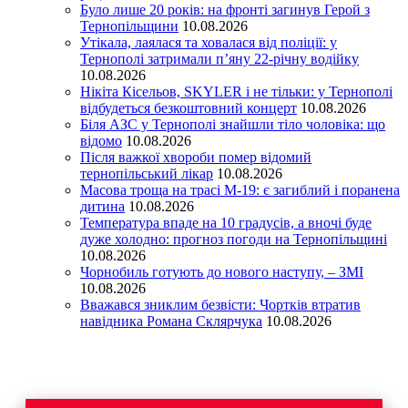
Було лише 20 років: на фронті загинув Герой з
Тернопільщини
10.08.2026
Утікала, лаялася та ховалася від поліції: у
Тернополі затримали п’яну 22-річну водійку
10.08.2026
Нікіта Кісельов, SKYLER і не тільки: у Тернополі
відбудеться безкоштовний концерт
10.08.2026
Біля АЗС у Тернополі знайшли тіло чоловіка: що
відомо
10.08.2026
Після важкої хвороби помер відомий
тернопільський лікар
10.08.2026
Масова троща на трасі М-19: є загиблий і поранена
дитина
10.08.2026
Температура впаде на 10 градусів, а вночі буде
дуже холодно: прогноз погоди на Тернопільщині
10.08.2026
Чорнобиль готують до нового наступу, – ЗМІ
10.08.2026
Вважався зниклим безвісти: Чортків втратив
навідника Романа Склярчука
10.08.2026