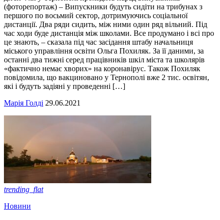
(фоторепортаж) – Випускники будуть сидіти на трибунах з
першого по восьмий сектор, дотримуючись соціальної
дистанції. Два ряди сидить, між ними один ряд вільний. Під
час ходи буде дистанція між школами. Все продумано і всі про
це знають, – сказала під час засідання штабу начальниця
міського управління освіти Ольга Похиляк. За її даними, за
останні два тижні серед працівників шкіл міста та школярів
«фактично немає хворих» на коронавірус. Також Похиляк
повідомила, що вакциновано у Тернополі вже 2 тис. освітян,
які і будуть задіяні у проведенні […]
Марія Голді
29.06.2021
trending_flat
Новини