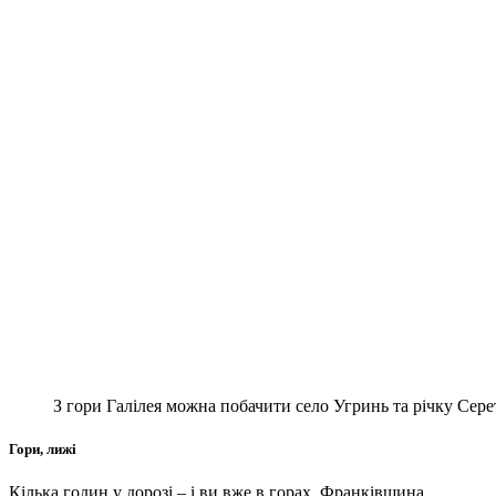
З гори Галілея можна побачити село Угринь та річку Серет
Гори, лижі
Кілька годин у дорозі – і ви вже в горах. Франківщина,