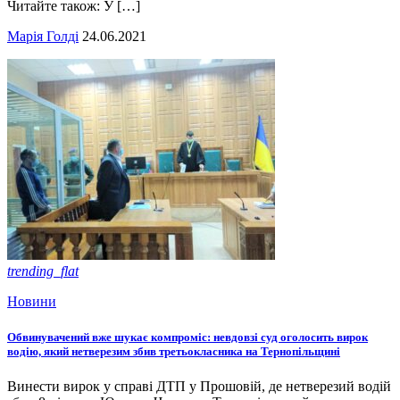
Читайте також: У […]
Марія Голді
24.06.2021
trending_flat
Новини
Обвинувачений вже шукає компроміс: невдовзі суд оголосить вирок
водію, який нетверезим збив третьокласника на Тернопільщині
Винести вирок у справі ДТП у Прошовій, де нетверезий водій