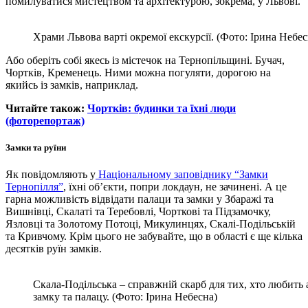
помилуватися мистецтвом та архітектурою, зокрема, у Львові.
Храми Львова варті окремої екскурсії. (Фото: Ірина Небес
Або оберіть собі якесь із містечок на Тернопільщині. Бучач,
Чортків, Кременець. Ними можна погуляти, дорогою на
якийсь із замків, наприклад.
Читайте також:
Чортків: будинки та їхні люди
(фоторепортаж)
Замки та руїни
Як повідомляють у
Національному заповіднику “Замки
Тернопілля”
, їхні об’єкти, попри локдаун, не зачинені. А це
гарна можливість відвідати палаци та замки у Збаражі та
Вишнівці, Скалаті та Теребовлі, Чорткові та Підзамочку,
Язловці та Золотому Потоці, Микулинцях, Скалі-Подільській
та Кривчому. Крім цього не забувайте, що в області є ще кілька
десятків руїн замків.
Скала-Подільська – справжній скарб для тих, хто любить 
замку та палацу. (Фото: Ірина Небесна)