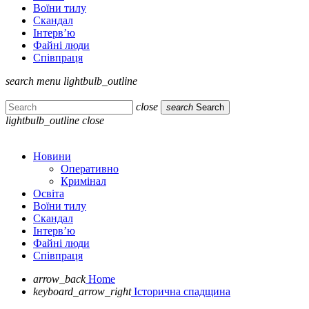
Воїни тилу
Скандал
Інтерв’ю
Файні люди
Співпраця
search
menu
lightbulb_outline
close
search
Search
lightbulb_outline
close
Новини
Оперативно
Кримінал
Освіта
Воїни тилу
Скандал
Інтерв’ю
Файні люди
Співпраця
arrow_back
Home
keyboard_arrow_right
Історична спадщина