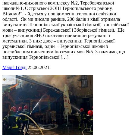
навчально-виховного комплексу №2, Теребовлянської
школи№1, Острівської ЗОШ Тернопільського району.
Вітаємо!”, - йдеться у повідомленні головної освітянки
області. Як ми писали раніше, 200 балів з хімії отримала
випускниця Тернопільської української гімназії, з англійської
мови – випускниці Бережанської і Зборівської гімназії. Ще
троє учасників ЗНО показали найвищий результат з
математики. З них: двоє – випускники Тернопільської
української гімназії, один – Тернопільської школи з
поглибленим вивченням іноземних мов №5. Зазначимо, що
випускниця Тернопільської […]
Марія Голді
25.06.2021