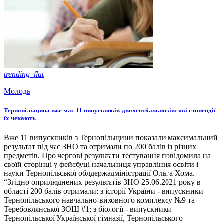
trending_flat
Молодь
Тернопільщина вже має 11 випускників-двохсотбальників: які стипендії
їх чекають
Вже 11 випускників з Тернопільщини показали максимальний
результат під час ЗНО та отримали по 200 балів із різних
предметів. Про чергові результати тестування повідомила на
своїй сторінці у фейсбуці начальниця управління освіти і
науки Тернопільської облдержадміністрації Ольга Хома.
“Згідно оприлюднених результатів ЗНО 25.06.2021 року в
області 200 балів отримали: з історії України - випускники
Тернопільського навчально-виховного комплексу №9 та
Теребовлянської ЗОШ #1; з біології - випускники
Тернопільської Української гімназії, Тернопільського