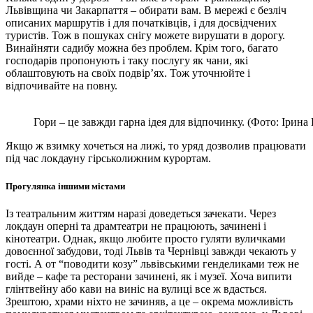
Львівщина чи Закарпаття – обирати вам. В мережі є безліч
описаних маршрутів і для початківців, і для досвідчених
туристів. Тож в пошуках снігу можете вирушати в дорогу.
Винайняти садибу можна без проблем. Крім того, багато
господарів пропонують і таку послугу як чани, які
облаштовують на своїх подвір’ях. Тож уточнюйте і
відпочивайте на повну.
Гори – це завжди гарна ідея для відпочинку. (Фото: Ірина
Якщо ж взимку хочеться на лижі, то уряд дозволив працювати
під час локдауну гірськолижним курортам.
Прогулянка іншими містами
Із театральним життям наразі доведеться зачекати. Через
локдаун оперні та драмтеатри не працюють, зачинені і
кінотеатри. Однак, якщо любите просто гуляти вуличками
довоєнної забудови, тоді Львів та Чернівці завжди чекають у
гості. А от “поводити козу” львівськими генделиками теж не
вийде – кафе та ресторани зачинені, як і музеї. Хоча випити
глінтвейну або кави на виніс на вулиці все ж вдасться.
Зрештою, храми ніхто не зачиняв, а це – окрема можливість