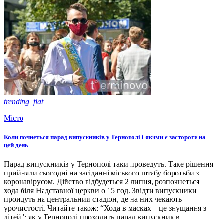
trending_flat
Місто
Коли почнеться парад випускників у Тернополі і якими є застороги на
цей день
Парад випускників у Тернополі таки проведуть. Таке рішення
прийняли сьогодні на засіданні міського штабу боротьби з
коронавірусом. Дійство відбудеться 2 липня, розпочнеться
хода біля Надставної церкви о 15 год. Звідти випускники
пройдуть на центральний стадіон, де на них чекають
урочистості. Читайте також: “Хода в масках – це знущання з
дітей”: як у Тернополі проходить парад випускників