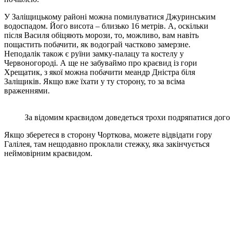
У Заліщицькому районі можна помилуватися Джуринським
водоспадом. Його висота – близько 16 метрів. А, оскільки
після Василя обіцяють морози, то, можливо, вам навіть
пощастить побачити, як водограй частково замерзне.
Неподалік також є руїни замку-палацу та костелу у
Червоногороді. А ще не забуваймо про краєвид із гори
Хрещатик, з якої можна побачити меандр Дністра біля
Заліщиків. Якщо вже їхати у ту сторону, то за всіма
враженнями.
За відомим краєвидом доведеться трохи подряпатися догори
Якщо зберетеся в сторону Чорткова, можете відвідати гору
Галілея, там нещодавно проклали стежку, яка закінчується
неймовірним краєвидом.