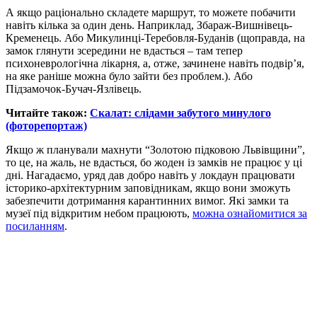
А якщо раціонально складете маршрут, то можете побачити
навіть кілька за один день. Наприклад, Збараж-Вишнівець-
Кременець. Або Микулинці-Теребовля-Буданів (щоправда, на
замок глянути зсередини не вдасться – там тепер
психоневрологічна лікарня, а, отже, зачинене навіть подвір’я,
на яке раніше можна було зайти без проблем.). Або
Підзамочок-Бучач-Язлівець.
Читайте також:
Скалат: слідами забутого минулого
(фоторепортаж)
Якщо ж планували махнути “Золотою підковою Львівщини”,
то це, на жаль, не вдасться, бо жоден із замків не працює у ці
дні. Нагадаємо, уряд дав добро навіть у локдаун працювати
історико-архітектурним заповідникам, якщо вони зможуть
забезпечити дотримання карантинних вимог. Які замки та
музеї під відкритим небом працюють,
можна ознайомитися за
посиланням
.