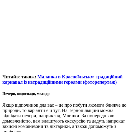
Читайте також:
Маланка в Красноїльську: традиційний
карнавал із нетрадиційними героями (фоторепортаж)
Печери, водоспади, меандр
Якщо відпочинок для вас – це про побути якомога ближче до
природи, то варіанти є й тут. На Тернопільщині можна
відвідати печери, наприклад, Млинки. За попередньою
домовленістю, вам влаштують екскурсію та дадуть напрокат
захисні комбінезони та ліхтарики, а також допоможуть з
ночівлею.