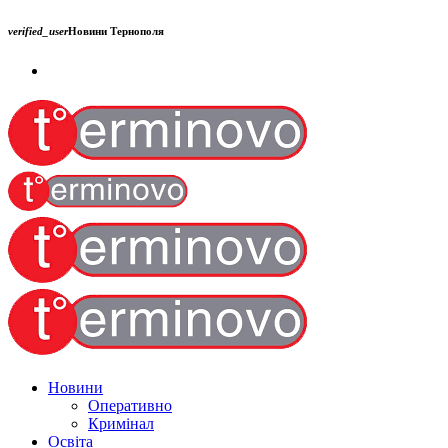
verified_user
Новини Тернополя
Новини
Оперативно
Кримінал
Освіта