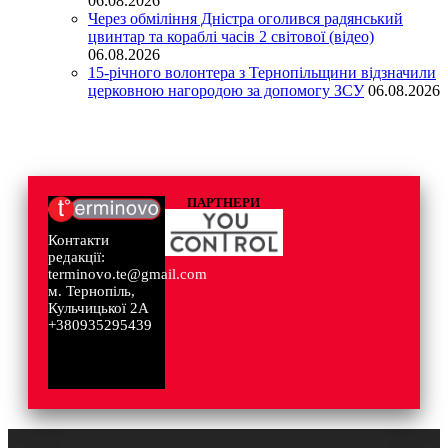
06.08.2026
Через обміління Дністра оголився радянський
цвинтар та кораблі часів 2 світової (відео)
06.08.2026
15-річного волонтера з Тернопільщини відзначили
церковною нагородою за допомогу ЗСУ
06.08.2026
ПАРТНЕРИ
Контакти
редакції:
terminovo.te@gmail.com
м. Тернопіль,
Кульчицької 2А
+380935295439