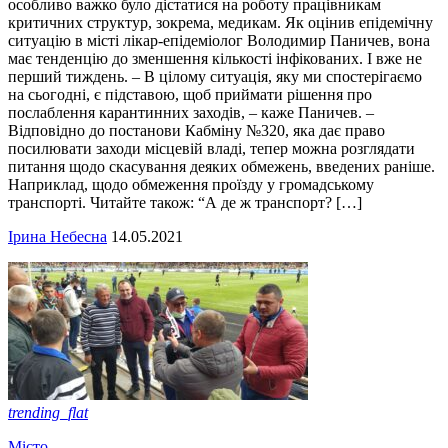
особливо важко було дістатися на роботу працівникам
критичних структур, зокрема, медикам. Як оцінив епідемічну
ситуацію в місті лікар-епідеміолог Володимир Паничев, вона
має тенденцію до зменшення кількості інфікованих. І вже не
перший тиждень. – В цілому ситуація, яку ми спостерігаємо
на сьогодні, є підставою, щоб приймати рішення про
послаблення карантинних заходів, – каже Паничев. –
Відповідно до постанови Кабміну №320, яка дає право
посилювати заходи місцевій владі, тепер можна розглядати
питання щодо скасування деяких обмежень, введених раніше.
Наприклад, щодо обмеження проїзду у громадському
транспорті. Читайте також: “А де ж транспорт? […]
Ірина Небесна
14.05.2021
trending_flat
Місто