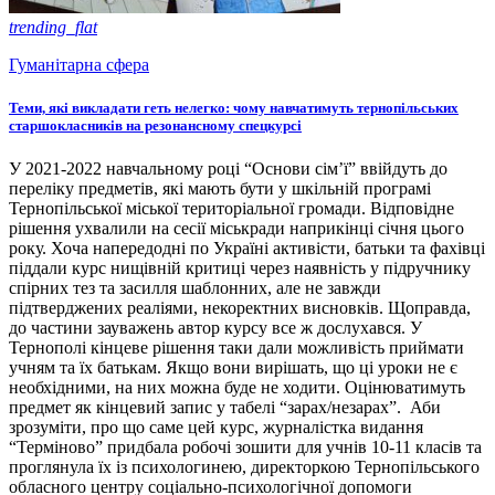
trending_flat
Гуманітарна сфера
Теми, які викладати геть нелегко: чому навчатимуть тернопільських
старшокласників на резонансному спецкурсі
У 2021-2022 навчальному році “Основи сім’ї” ввійдуть до
переліку предметів, які мають бути у шкільній програмі
Тернопільської міської територіальної громади. Відповідне
рішення ухвалили на сесії міськради наприкінці січня цього
року. Хоча напередодні по Україні активісти, батьки та фахівці
піддали курс нищівній критиці через наявність у підручнику
спірних тез та засилля шаблонних, але не завжди
підтверджених реаліями, некоректних висновків. Щоправда,
до частини зауважень автор курсу все ж дослухався. У
Тернополі кінцеве рішення таки дали можливість приймати
учням та їх батькам. Якщо вони вирішать, що ці уроки не є
необхідними, на них можна буде не ходити. Оцінюватимуть
предмет як кінцевий запис у табелі “зарах/незарах”. Аби
зрозуміти, про що саме цей курс, журналістка видання
“Терміново” придбала робочі зошити для учнів 10-11 класів та
проглянула їх із психологинею, директоркою Тернопільського
обласного центру соціально-психологічної допомоги