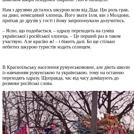
Нам з друзями дісталось шкурою кози від Діда. Цю роль грав,
на диво, немісцевий хлопець. Його звати Ілля, він з Молдови,
приїхав до друзів у гості і йому запропонували долучитись.
– Ясно, що подобається, – одразу переходить на суміш
української і російської хлопець. – Це перший раз в таком
участвую. Але красіво ж! – і біжить далі. Бо ще стільки
небитих шкурою туристів ходить селищем.
В Красноїльську населення румунськомовне, але діють школи
із навчанням румунською та українською. тому на останню
переходять одразу. Щоправда, час від часу домішують до
розмови російські слова.