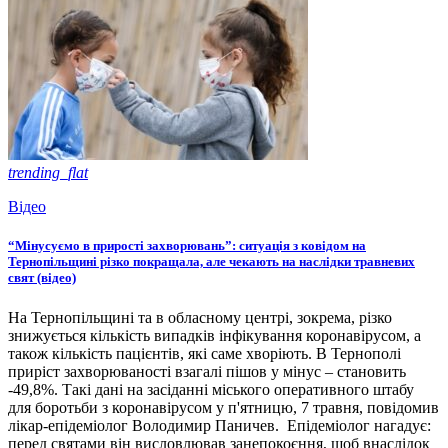
trending_flat
Відео
“Мінусуємо в прирості захворювань”: ситуація з ковідом на
Тернопільщині різко покращала, але чекають на наслідки травневих
свят (відео)
На Тернопільщині та в обласному центрі, зокрема, різко
знижується кількість випадків інфікування коронавірусом, а
також кількість пацієнтів, які саме хворіють. В Тернополі
приріст захворюваності взагалі пішов у мінус – становить
-49,8%. Такі дані на засіданні міського оперативного штабу
для боротьби з коронавірусом у п'ятницю, 7 травня, повідомив
лікар-епідеміолог Володимир Паничев. Епідеміолог нагадує:
перед святами він висловлював занепокоєння, щоб внаслідок