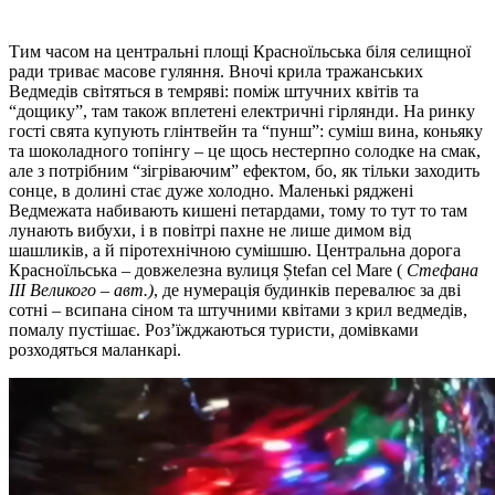
Тим часом на центральні площі Красноїльська біля селищної
ради триває масове гуляння. Вночі крила тражанських
Ведмедів світяться в темряві: поміж штучних квітів та
“дощику”, там також вплетені електричні гірлянди. На ринку
гості свята купують глінтвейн та “пунш”: суміш вина, коньяку
та шоколадного топінгу – це щось нестерпно солодке на смак,
але з потрібним “зігріваючим” ефектом, бо, як тільки заходить
сонце, в долині стає дуже холодно. Маленькі ряджені
Ведмежата набивають кишені петардами, тому то тут то там
лунають вибухи, і в повітрі пахне не лише димом від
шашликів, а й піротехнічною сумішшю. Центральна дорога
Красноїльська – довжелезна вулиця Ștefan cel Mare (
Стефана
ІІІ Великого – авт.)
, де нумерація будинків перевалює за дві
сотні – всипана сіном та штучними квітами з крил ведмедів,
помалу пустішає. Роз’їжджаються туристи, домівками
розходяться маланкарі.