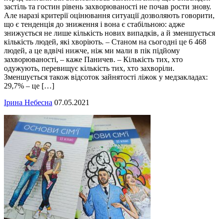
застіль та гостин рівень захворюваності не почав рости знову.
Але наразі критерії оцінювання ситуації дозволяють говорити,
що є тенденція до зниження і вона є стабільною: адже
знижується не лише кількість нових випадків, а й зменшується
кількість людей, які хворіють. – Станом на сьогодні це 6 468
людей, а це вдвічі нижче, ніж ми мали в пік підйому
захворюваності, – каже Паничев. – Кількість тих, хто
одужують, перевищує кількість тих, хто захворіли.
Зменшується також відсоток зайнятості ліжок у медзакладах:
29,7% – це […]
Ірина Небесна
07.05.2021