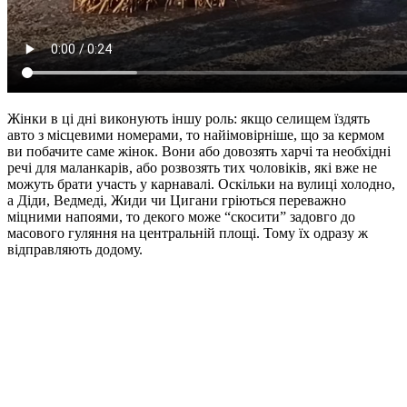
Жінки в ці дні виконують іншу роль: якщо селищем їздять
авто з місцевими номерами, то найімовірніше, що за кермом
ви побачите саме жінок. Вони або довозять харчі та необхідні
речі для маланкарів, або розвозять тих чоловіків, які вже не
можуть брати участь у карнавалі. Оскільки на вулиці холодно,
а Діди, Ведмеді, Жиди чи Цигани гріються переважно
міцними напоями, то декого може “скосити” задовго до
масового гуляння на центральній площі. Тому їх одразу ж
відправляють додому.