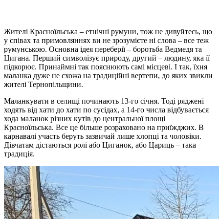
Жителі Красноїльська – етнічні румуни, тож не дивуйтесь, що
у співах та примовляннях ви не зрозумієте ні слова – все теж
румунською. Основна ідея переберії – боротьба Ведмедя та
Цигана. Перший символізує природу, другий – людину, яка її
підкорює. Принаймні так пояснюють самі місцеві. І так, їхня
маланка дуже не схожа на традиційні вертепи, до яких звикли
жителі Тернопільщини.
Маланкувати в селищі починають 13-го січня. Тоді ряджені
ходять від хати до хати по сусідах, а 14-го числа відбувається
хода маланок різних кутів до центральної площі
Красноїльська. Все це більше розраховано на приїжджих. В
карнавалі участь беруть зазвичай лише хлопці та чоловіки.
Дівчатам дістаються ролі або Циганок, або Цариць – така
традиція.