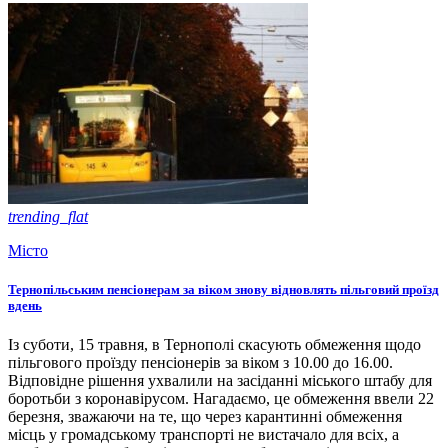
trending_flat
Місто
Тернопільським пенсіонерам за віком знову відновлять пільговий проїзд
вдень
Із суботи, 15 травня, в Тернополі скасують обмеження щодо
пільгового проїзду пенсіонерів за віком з 10.00 до 16.00.
Відповідне рішення ухвалили на засіданні міського штабу для
боротьби з коронавірусом. Нагадаємо, це обмеження ввели 22
березня, зважаючи на те, що через карантинні обмеження
місць у громадському транспорті не вистачало для всіх, а