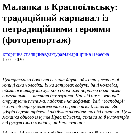
Маланка в Красноїльську:
традиційний карнавал із
нетрадиційними героями
(фоторепортаж)
Історична спадщина
Культура
Мандри
Ірина Небесна
15.01.2020
Центральною дорогою селища йдуть одягнені у величезні
копиці сіна чоловіки. Їх на ланцюгах ведуть інші чоловіки,
одягнені в шкіру та хутро, із чорними-чорними обличчями,
вимазаними … пастою для взуття. Час від часу “копиці”
струшують плечима, падають на асфальт, їхні “господарі”
б’ють об дорогу важелезними дерев’яними булавами. Від
ударів дерево тріскає і від булав відпадають цілі шматки. Це –
маланка одного із кутів Красноїльська, селища за 8 кілометрів
від румунського кордону, на Чернівеччині.
13-го та 14-го січня тут відбувається справжній карнавал: