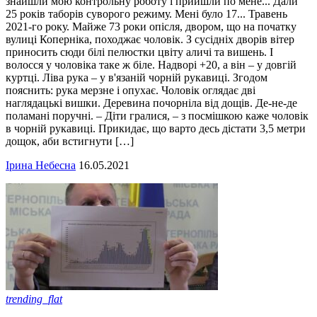
знайшли мою контрольну роботу і прийшли по мене... Дали
25 років таборів суворого режиму. Мені було 17... Травень
2021-го року. Майже 73 роки опісля, двором, що на початку
вулиці Коперніка, походжає чоловік. З сусідніх дворів вітер
приносить сюди білі пелюстки цвіту аличі та вишень. І
волосся у чоловіка таке ж біле. Надворі +20, а він – у довгій
куртці. Ліва рука – у в'язаній чорній рукавиці. Згодом
пояснить: рука мерзне і опухає. Чоловік оглядає дві
наглядацькі вишки. Деревина почорніла від дощів. Де-не-де
поламані поручні. – Діти гралися, – з посмішкою каже чоловік
в чорній рукавиці. Прикидає, що варто десь дістати 3,5 метри
дощок, аби встигнути […]
Ірина Небесна
16.05.2021
trending_flat