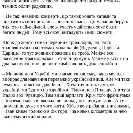
ляльки вирізняються своєю білошкірістю на фоні темних-
темних облич ряджених.
– Це такі невеликі концерти, що також ходять хатами та
показують свої вистави, – пояснює Іван. – До маланок беруть
тих, хто най-най-най, але ж участь у дійствах хоче брати
багато людей. Тому всі охочі вигадують і інші сюжети.
Що ж до жовто-синьо-червоних триколорів, які часто
трапляються на костюмах маланкарів (Ведмедів, Царів та
Цариць), то тут жодних пояснень не треба. Майже все
населення Красноїльська – етнічні румуни. Майже у всіх є по
два паспорти, про що вони самі говорять дуже спокійно.
– Ми живемо в Україні, ми знаємо українську, наша молодь
вибирає для навчання переважно українські виші. Але ми таки
румуни, – пояснює далі Іван. – Хоча точно так само, як
українці, ми їздимо на заробітки. Тільки не в Польщу. А в ту ж
Італію або Францію. Там вищі зарплати. Крім того французька
– іноземна мова в школах, де викладають румунською. А тут
на місці не дуже є з чого жити. Хіба з контрабанди цигарками,
– Іван киває головою в бік гори – за кілька кілометрів за нею
вже румунський кордон.