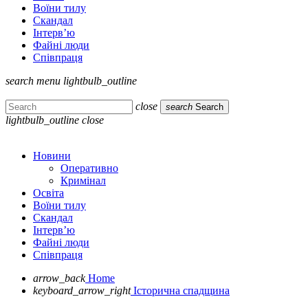
Воїни тилу
Скандал
Інтерв’ю
Файні люди
Співпраця
search
menu
lightbulb_outline
close
search
Search
lightbulb_outline
close
Новини
Оперативно
Кримінал
Освіта
Воїни тилу
Скандал
Інтерв’ю
Файні люди
Співпраця
arrow_back
Home
keyboard_arrow_right
Історична спадщина