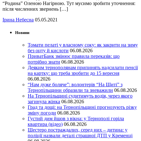
“Родина” Оленою Нагірною. Тут мусимо зробити уточнення:
після численних звернень […]
Ірина Небесна
05.05.2021
Новини
Томати пелаті у власному соку: як закрити на зиму
без оцту й кислоти
06.08.2026
ПриватБанк змінює правила переказів: що
потрібно знати
06.08.2026
Деяким тернополянам припинять надсилати пенсії
на картку: що треба зробити до 15 вересня
06.08.2026
“Нам дуже боляче”: волонтерів “На Щиті” з
Тернопільщини образили та зневажили
06.08.2026
На Тернопільщині судитимуть водія, через якого
загинула жінка
06.08.2026
Град та дощі: на Тернопільщині прогнозують різку
зміну погоди
06.08.2026
Густий дим йшов з вікна: у Тернополі горіла
квартира (відео)
06.08.2026
Шестеро постраждалих, серед них – дитина: у
поліції назвали деталі страшної ДТП у Кременці