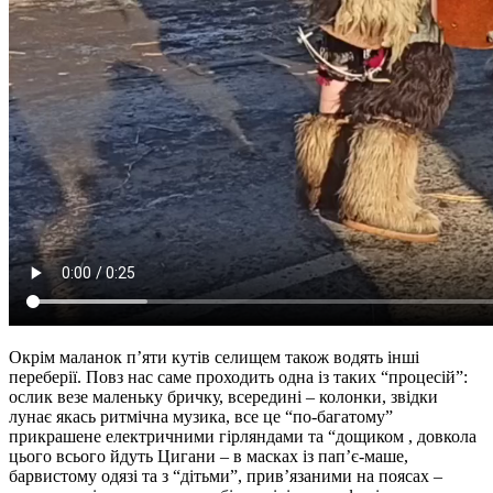
Окрім маланок п’яти кутів селищем також водять інші
переберії. Повз нас саме проходить одна із таких “процесій”:
ослик везе маленьку бричку, всередині – колонки, звідки
лунає якась ритмічна музика, все це “по-багатому”
прикрашене електричними гірляндами та “дощиком , довкола
цього всього йдуть Цигани – в масках із пап’є-маше,
барвистому одязі та з “дітьми”, прив’язаними на поясах –