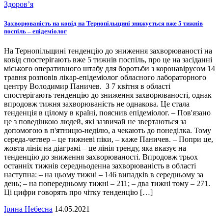
Здоров’я
Захворюваність на ковід на Тернопільщині знижується вже 5 тижнів
поспіль – епідеміолог
На Тернопільщині тенденцію до зниження захворюваності на
ковід спостерігають вже 5 тижнів поспіль, про це на засіданні
міського оперативного штабу для боротьби з коронавірусом 14
травня розповів лікар-епідеміолог обласного лабораторного
центру Володимир Паничев. З 7 квітня в області
спостерігають тенденцію до зниження захворюваності, однак
впродовж тижня захворюваність не однакова. Це стала
тенденція в цілому в країні, пояснив епідеміолог. – Пов'язано
це з поведінкою людей, які зазвичай не звертаються за
допомогою в п'ятницю-неділю, а чекають до понеділка. Тому
середа-четвер – це тижневі піки, – каже Паничев. – Попри це,
жовта лінія на діаграмі – це лінія тренду, яка вказує на
тенденцію до зниження захворюваності. Впродовж трьох
останніх тижнів середньоденна захворюваність в області
наступна: – на цьому тижні – 146 випадків в середньому за
день; – на попередньому тижні – 211; – два тижні тому – 271.
Ці цифри говорять про чітку тенденцію […]
Ірина Небесна
14.05.2021