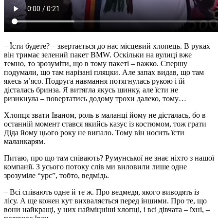
– Їсти будете? – звертається до нас місцевий хлопець. В руках
він тримає зелений пакет BMW. Оскільки на вулиці вже
темно, то зрозуміти, що в тому пакеті – важко. Спершу
подумали, що там нарізані пляцки. Але запах видав, що там
якесь м’ясо. Подруга навмання потягнулась рукою і їй
дісталась бринза. Я витягла якусь шинку, але їсти не
ризикнула – повертатись додому трохи далеко, тому…
Хлопця звати Іваном, роль в маланці йому не дісталась, бо в
останній момент стався якийсь казус із костюмом, тож грати
Діда йому цього року не випало. Тому він носить їсти
маланкарям.
Питаю, про що там співають? Румунської не знає ніхто з нашої
компанії. З усього потоку слів ми виловили лише одне
зрозуміле “урс”, тобто, ведмідь.
– Всі співають одне й те ж. Про ведмедя, якого виводять із
лісу. А ще кожен кут вихваляється перед іншими. Про те, що
вони найкращі, у них найміцніші хлопці, і всі дівчата – їхні, –