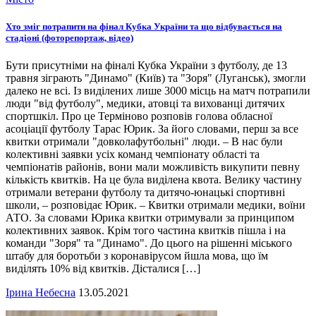
Хто зміг потрапити на фінал Кубка України та що відбувається на
стадіоні (фоторепортаж, відео)
Бути присутніми на фіналі Кубка України з футболу, де 13
травня зіграють "Динамо" (Київ) та "Зоря" (Луганськ), змогли
далеко не всі. Із виділених лише 3000 місць на матч потрапили
люди "від футболу", медики, атовці та вихованці дитячих
спортшкіл. Про це Терміново розповів голова обласної
асоціації футболу Тарас Юрик. За його словами, перш за все
квитки отримали "довколафутбольні" люди. – В нас були
колективні заявки усіх команд чемпіонату області та
чемпіонатів районів, вони мали можливість викупити певну
кількість квитків. На це була виділена квота. Велику частину
отримали ветерани футболу та дитячо-юнацькі спортивні
школи, – розповідає Юрик. – Квитки отримали медики, воїни
АТО. За словами Юрика квитки отримували за принципом
колективних заявок. Крім того частина квитків пішла і на
команди "Зоря" та "Динамо". До цього на рішенні міського
штабу для боротьби з коронавірусом йшла мова, що їм
виділять 10% від квитків. Дісталися […]
Ірина Небесна
13.05.2021