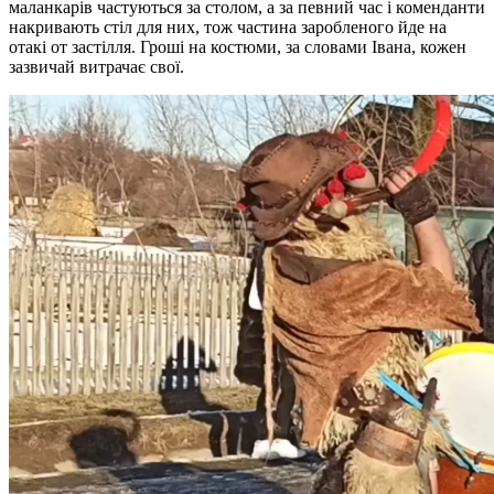
маланкарів частуються за столом, а за певний час і коменданти
накривають стіл для них, тож частина заробленого йде на
отакі от застілля. Гроші на костюми, за словами Івана, кожен
зазвичай витрачає свої.