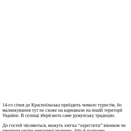
14-го січня до Красноїльська приїздить чимало туристів, бо
маланкування тут не схоже на карнавали на іншій території
України. В селищі зберігають саме румунську традицію.
До гостей чіпляються, можуть злегка “охрестити” віником чи
шматком шкіри невідомої тварини. Або й палицею.