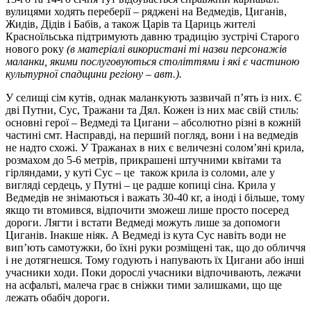
вулицями ходять переберії – ряджені на Ведмедів, Циганів,
Жидів, Дідів і Бабів, а також Царів та Цариць жителі
Красноїльська підтримують давню традицію зустрічі Старого
нового року
(в матеріалі використані ті назви персонажів
маланки, якими послуговуються століттями і які є частиною
культурної спадщини регіону – авт.).
У селищі сім кутів, однак маланкують зазвичай п’ять із них. Є
дві Путни, Сус, Тражани та Дял. Кожен із них має свій стиль:
основні герої – Ведмеді та Цигани – абсолютно різні в кожній
частині смт. Насправді, на перший погляд, вони і на ведмедів
не надто схожі. У Тражанах в них є величезні солом’яні крила,
розмахом до 5-6 метрів, прикрашені штучними квітами та
гірляндами, у куті Сус – це також крила із соломи, але у
вигляді сердець, у Путні – це радше копиці сіна. Крила у
Ведмедів не знімаються і важать 30-40 кг, а іноді і більше, тому
якщо ти втомився, відпочити зможеш лише просто посеред
дороги. Лягти і встати Ведмеді можуть лише за допомоги
Циганів. Інакше ніяк. А Ведмеді із кута Сус навіть води не
вип’ють самотужки, бо їхні руки розміщені так, що до обличчя
і не дотягнешся. Тому годують і напувають їх Цигани або інші
учасники ходи. Поки дорослі учасники відпочивають, лежачи
на асфальті, малеча грає в сніжки тими залишками, що ще
лежать обабіч дороги.