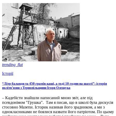
trending_flat
Історії
“Літр баланди та 450 грамів каші, а тоді 10 годин на шахті”: історія
політв’язня з Тернопільщини Ігоря Олещука
– Кадебісти знайшли написаний мною звіт, але під
псевдонімом "Грушка". Там я писав, що в школі була дискусія
стосовно Мазепи. Історик називав його зрадником, а ми з
однокласниками не боялися назвати його патріотом. По цьому