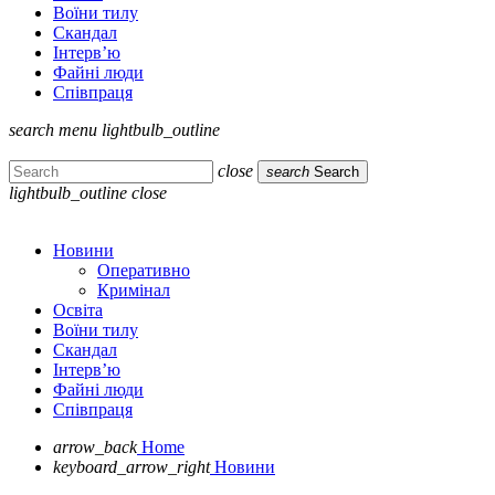
Воїни тилу
Скандал
Інтерв’ю
Файні люди
Співпраця
search
menu
lightbulb_outline
close
search
Search
lightbulb_outline
close
Новини
Оперативно
Кримінал
Освіта
Воїни тилу
Скандал
Інтерв’ю
Файні люди
Співпраця
arrow_back
Home
keyboard_arrow_right
Новини