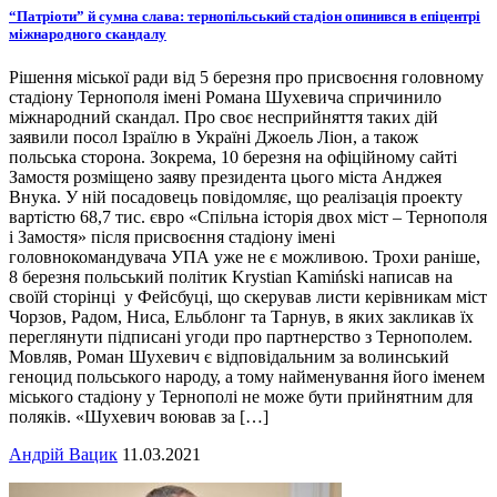
“Патріоти” й сумна слава: тернопільський стадіон опинився в епіцентрі
міжнародного скандалу
Рішення міської ради від 5 березня про присвоєння головному
стадіону Тернополя імені Романа Шухевича спричинило
міжнародний скандал. Про своє несприйняття таких дій
заявили посол Ізраїлю в Україні Джоель Ліон, а також
польська сторона. Зокрема, 10 березня на офіційному сайті
Замостя розміщено заяву президента цього міста Анджея
Внука. У ній посадовець повідомляє, що реалізація проекту
вартістю 68,7 тис. євро «Спільна історія двох міст – Тернополя
і Замостя» після присвоєння стадіону імені
головнокомандувача УПА уже не є можливою. Трохи раніше,
8 березня польський політик Krystian Kamiński написав на
своїй сторінці у Фейсбуці, що скерував листи керівникам міст
Чорзов, Радом, Ниса, Ельблонг та Тарнув, в яких закликав їх
переглянути підписані угоди про партнерство з Тернополем.
Мовляв, Роман Шухевич є відповідальним за волинський
геноцид польського народу, а тому найменування його іменем
міського стадіону у Тернополі не може бути прийнятним для
поляків. «Шухевич воював за […]
Андрій Вацик
11.03.2021