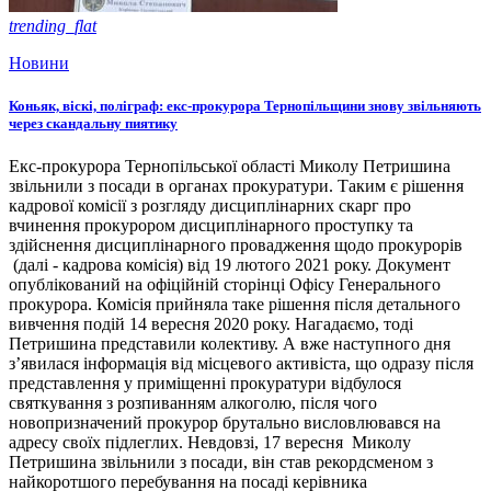
trending_flat
Новини
Коньяк, віскі, поліграф: екс-прокурора Тернопільщини знову звільняють
через скандальну пиятику
Екс-прокурора Тернопільської області Миколу Петришина
звільнили з посади в органах прокуратури. Таким є рішення
кадрової комісії з розгляду дисциплінарних скарг про
вчинення прокурором дисциплінарного проступку та
здійснення дисциплінарного провадження щодо прокурорів
(далі - кадрова комісія) від 19 лютого 2021 року. Документ
опублікований на офіційній сторінці Офісу Генерального
прокурора. Комісія прийняла таке рішення після детального
вивчення подій 14 вересня 2020 року. Нагадаємо, тоді
Петришина представили колективу. А вже наступного дня
з’явилася інформація від місцевого активіста, що одразу після
представлення у приміщенні прокуратури відбулося
святкування з розпиванням алкоголю, після чого
новопризначений прокурор брутально висловлювався на
адресу своїх підлеглих. Невдовзі, 17 вересня Миколу
Петришина звільнили з посади, він став рекордсменом з
найкоротшого перебування на посаді керівника