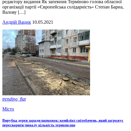
редактору видання Як запевнив Терміново голова обласної
організації партії «Європейська солідарність» Степан Барна,
Валову […]
Андрій Вацик
10.05.2021
trending_flat
Місто
Вирубка дерев заради парковок: конфлікт світобачень, який загрожує
пересварити чималу кількість тернополян