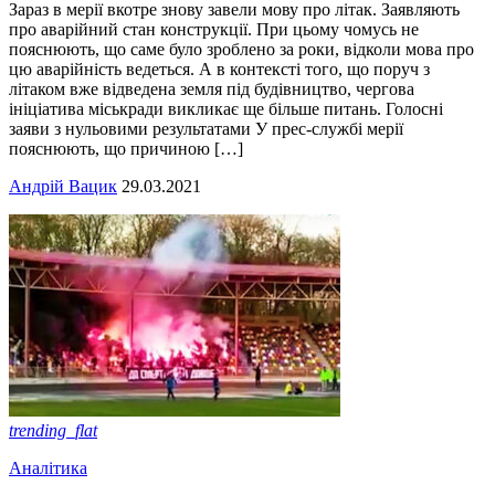
Зараз в мерії вкотре знову завели мову про літак. Заявляють
про аварійний стан конструкції. При цьому чомусь не
пояснюють, що саме було зроблено за роки, відколи мова про
цю аварійність ведеться. А в контексті того, що поруч з
літаком вже відведена земля під будівництво, чергова
ініціатива міськради викликає ще більше питань. Голосні
заяви з нульовими результатами У прес-службі мерії
пояснюють, що причиною […]
Андрій Вацик
29.03.2021
trending_flat
Аналітика