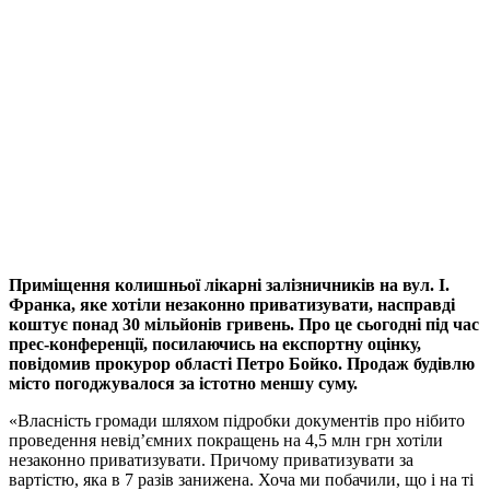
Приміщення колишньої лікарні залізничників на вул. І.
Франка, яке хотіли незаконно приватизувати, насправді
коштує понад 30 мільйонів гривень. Про це сьогодні під час
прес-конференції, посилаючись на експортну оцінку,
повідомив прокурор області Петро Бойко. Продаж будівлю
місто погоджувалося за істотно меншу суму.
«Власність громади шляхом підробки документів про нібито
проведення невід’ємних покращень на 4,5 млн грн хотіли
незаконно приватизувати. Причому приватизувати за
вартістю, яка в 7 разів занижена. Хоча ми побачили, що і на ті