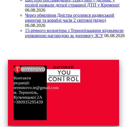
поліції назвали деталі страшної ДТП у Кременці
06.08.2026
Через обміління Дністра оголився радянський
цвинтар та кораблі часів 2 світової (відео)
06.08.2026
15-річного волонтера з Тернопільщини відзначили
церковною нагородою за допомогу ЗСУ
06.08.2026
ПАРТНЕРИ
Контакти
редакції:
terminovo.te@gmail.com
м. Тернопіль,
Кульчицької 2А
+380935295439