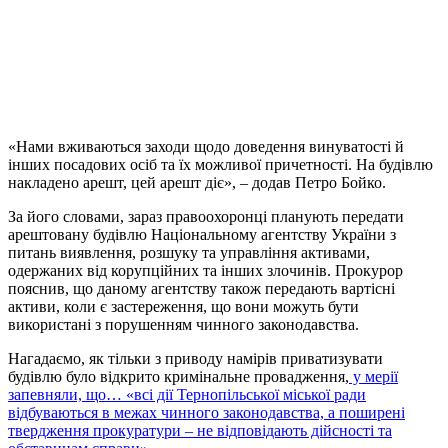
«Нами вживаються заходи щодо доведення винуватості й
інших посадових осіб та їх можливої причетності. На будівлю
накладено арешт, цей арешт діє», – додав Петро Бойко.
За його словами, зараз правоохоронці планують передати
арештовану будівлю Національному агентству України з
питань виявлення, розшуку та управління активами,
одержаних від корупційних та інших злочинів. Прокурор
пояснив, що даному агентству також передають вартісні
активи, коли є застереження, що вони можуть бути
використані з порушенням чинного законодавства.
Нагадаємо, як тільки з приводу намірів приватизувати
будівлю було відкрито кримінальне провадження,
у мерії
запевняли, що… «всі дії Тернопільської міської ради
відбуваються в межах чинного законодавства, а поширені
твердження прокуратури – не відповідають дійсності та