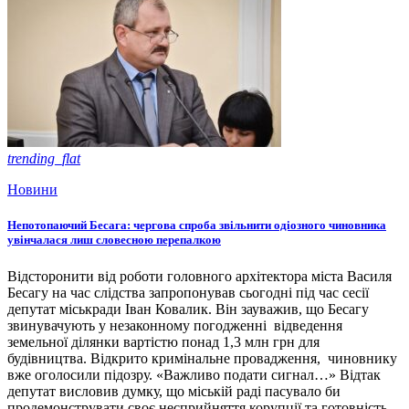
trending_flat
Новини
Непотопаючий Бесага: чергова спроба звільнити одіозного чиновника
увінчалася лиш словесною перепалкою
Відсторонити від роботи головного архітектора міста Василя
Бесагу на час слідства запропонував сьогодні під час сесії
депутат міськради Іван Ковалик. Він зауважив, що Бесагу
звинувачують у незаконному погодженні відведення
земельної ділянки вартістю понад 1,3 млн грн для
будівництва. Відкрито кримінальне провадження, чиновнику
вже оголосили підозру. «Важливо подати сигнал…» Відтак
депутат висловив думку, що міській раді пасувало би
продемонструвати своє несприйняття корупції та готовність