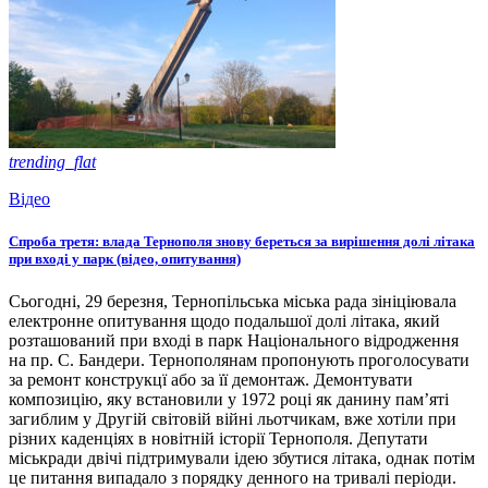
trending_flat
Відео
Спроба третя: влада Тернополя знову береться за вирішення долі літака
при вході у парк (відео, опитування)
Сьогодні, 29 березня, Тернопільська міська рада зініціювала
електронне опитування щодо подальшої долі літака, який
розташований при вході в парк Національного відродження
на пр. С. Бандери. Тернополянам пропонують проголосувати
за ремонт конструкцї або за її демонтаж. Демонтувати
композицію, яку встановили у 1972 році як данину пам’яті
загиблим у Другій світовій війні льотчикам, вже хотіли при
різних каденціях в новітній історії Тернополя. Депутати
міськради двічі підтримували ідею збутися літака, однак потім
це питання випадало з порядку денного на тривалі періоди.