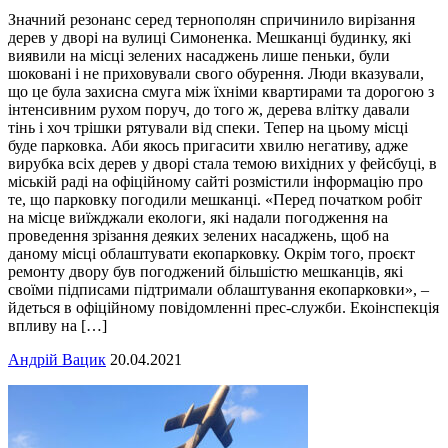
Значний резонанс серед тернополян спричинило вирізання
дерев у дворі на вулиці Симоненка. Мешканці будинку, які
виявили на місці зелених насаджень лише пеньки, були
шоковані і не приховували свого обурення. Люди вказували,
що це була захисна смуга між їхніми квартирами та дорогою з
інтенсивним рухом поруч, до того ж, дерева влітку давали
тінь і хоч трішки рятували від спеки. Тепер на цьому місці
буде парковка. Аби якось пригасити хвилю негативу, адже
вирубка всіх дерев у дворі стала темою вихідних у фейсбуці, в
міській раді на офіційному сайті розмістили інформацію про
те, що парковку погодили мешканці. «Перед початком робіт
на місце виїжджали екологи, які надали погодження на
проведення зрізання деяких зелених насаджень, щоб на
даному місці облаштувати екопарковку. Окрім того, проєкт
ремонту двору був погоджений більшістю мешканців, які
своїми підписами підтримали облаштування екопарковки», –
йдеться в офіційному повідомленні прес-служби. Екоінспекція
впливу на […]
Андрій Вацик
20.04.2021