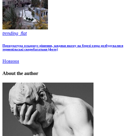
trending_flat
Прокуратура оскаржує рішення, завдяки якому на березі озера розбудувалися
тернопільські скоробагатьки (фото)
Новини
About the author