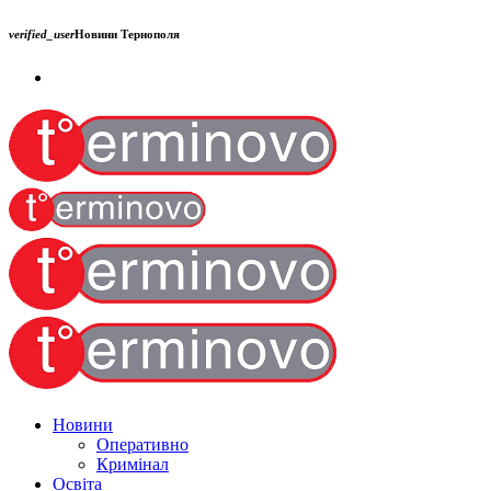
verified_user
Новини Тернополя
Новини
Оперативно
Кримінал
Освіта