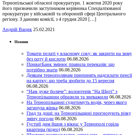
Тернопільської обласної прокуратури. 1 жовтня 2020 року
його призначили заступником керівника Спеціалізованої
прокуратури у військовій та оборонній сфері Центрального
регіону. З даними комісії, з 4 грудня 2020 […]
Андрій Вацик
25.02.2021
Новини
Томати пелаті у власному соку: як закрити на зиму
без оцту й кислоти
06.08.2026
ПриватБанк змінює правила переказів: що
потрібно знати
06.08.2026
Деяким тернополянам припинять надсилати пенсії
на картку: що треба зробити до 15 вересня
06.08.2026
“Нам дуже боляче”: волонтерів “На Щиті” з
Тернопільщини образили та зневажили
06.08.2026
На Тернопільщині судитимуть водія, через якого
загинула жінка
06.08.2026
Град та дощі: на Тернопільщині прогнозують різку
зміну погоди
06.08.2026
Густий дим йшов з вікна: у Тернополі горіла
квартира (відео)
06.08.2026
Шестеро постраждалих, серед них – дитина: у