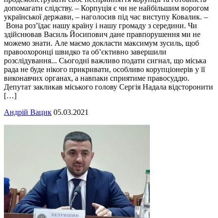
допомагати слідству. – Корпуція є чи не найбільшим ворогом
української держави, – наголосив під час виступу Ковалик. –
Вона роз’їдає нашу країну і нашу громаду з середини. Чи
здійснював Василь Йосипович дане правпорушення ми не
можемо знати. Але маємо докласти максимум зусиль, щоб
правоохоронці швидко та об’єктивно завершили
розслідування... Сьогодні важливо подати сигнал, що міська
рада не буде нікого прикривати, особливо корупціонерів у її
виконавчих органах, а навпаки сприятиме правосуддю.
Депутат закликав міського голову Сергія Надала відсторонити
[…]
Андрій Вацик
05.03.2021