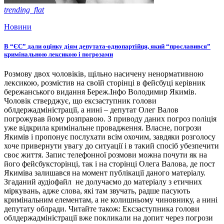
trending_flat
Новини
В “ЄС” дали оцінку діям депутата-однопартійця, який “прославився”
кримінальною лексикою і погрозами
Розмову двох чоловіків, щільно насичену ненормативною
лексикою, розмістив на своїй сторінці в фейсбуці керівник
бережанського видання Береж.Інфо Володимир Якимів.
Чоловік стверджує, що ексзаступник голови
облдержадміністрації, а нині – депутат Олег Валов
погрожував йому розправою. З приводу даних погроз поліція
уже відкрила кримінальне провадження. Власне, погрози
Якимів і пропонує послухати всім охочим, завдяки розголосу
хоче привернути увагу до ситуації і в такий спосіб убезпечити
своє життя. Запис телефонної розмови можна почути як на
його фейсбуксторінці, так і на сторінці Олега Валова, де пост
Якиміва залишався на момент публікації даного матеріалу.
Згаданий аудіофайл не долучаємо до матеріалу з етичних
міркувань, адже слова, які там звучать, радше пасують
кримінальним елементам, а не колишньому чиновнику, а нині
депутату облради. Читайте також: Ексзаступника голови
облдержадміністрації вже покликали на допит через погрози