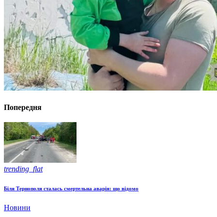
Попередня
trending_flat
Біля Тернополя сталась смертельна аварія: що відомо
Новини