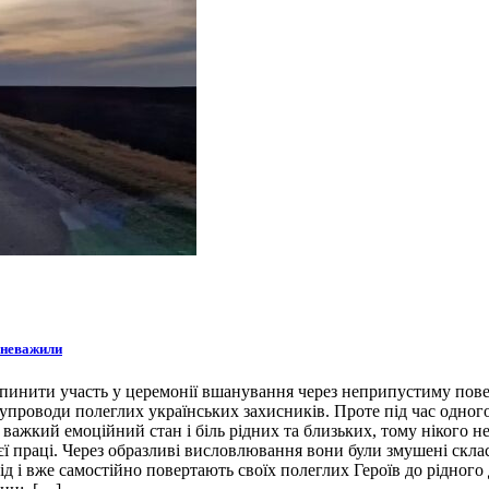
зневажили
инити участь у церемонії вшанування через неприпустиму поведі
упроводи полеглих українських захисників. Проте під час одного
 важкий емоційний стан і біль рідних та близьких, тому нікого 
воєї праці. Через образливі висловлювання вони були змушені ск
д і вже самостійно повертають своїх полеглих Героїв до рідного