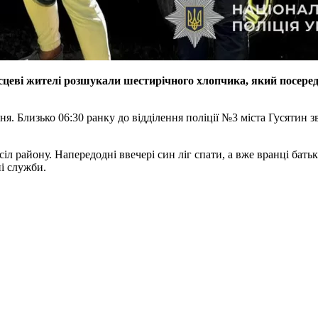
цеві жителі розшукали шестирічного хлопчика, який посеред н
ня. Близько 06:30 ранку до відділення поліції №3 міста Гусятин 
сіл району. Напередодні ввечері син ліг спати, а вже вранці ба
і служби.