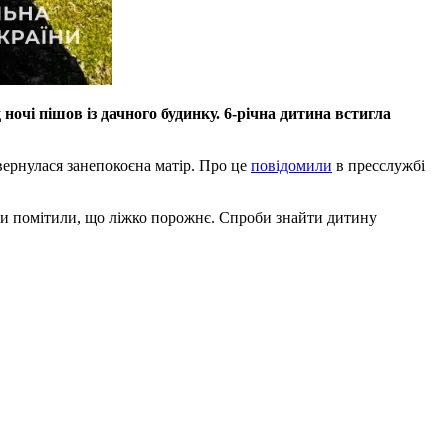
очі пішов із дачного будинку. 6-річна дитина встигла
звернулася занепокоєна матір. Про це
повідомили
в пресслужбі
тьки помітили, що ліжко порожнє. Спроби знайти дитину