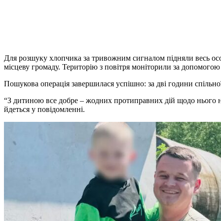
Для розшуку хлопчика за тривожним сигналом підняли весь особ
місцеву громаду. Територію з повітря моніторили за допомогою 
Пошукова операція завершилася успішно: за дві години спільн
“З дитиною все добре – жодних протиправних дій щодо нього н
йдеться у повідомленні.