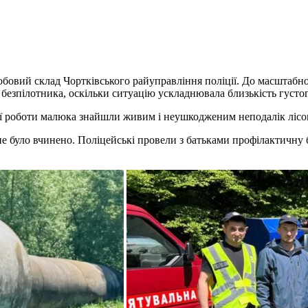
овий склад Чортківського райуправління поліції. До масштабної 
безпілотника, оскільки ситуацію ускладнювала близькість густог
ої роботи малюка знайшли живим і неушкодженим неподалік лісо
е було вчинено. Поліцейські провели з батьками профілактичну 