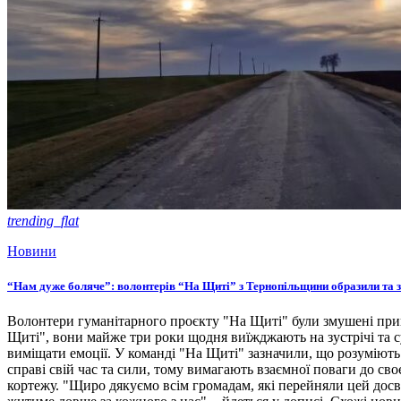
trending_flat
Новини
“Нам дуже боляче”: волонтерів “На Щиті” з Тернопільщини образили та 
Волонтери гуманітарного проєкту "На Щиті" були змушені прип
Щиті", вони майже три роки щодня виїжджають на зустрічі та с
виміщати емоції. У команді "На Щиті" зазначили, що розуміють
справі свій час та сили, тому вимагають взаємної поваги до с
кортежу. "Щиро дякуємо всім громадам, які перейняли цей досві