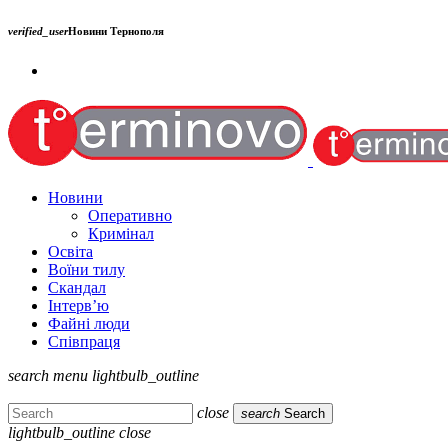
verified_user
Новини Тернополя
Новини
Оперативно
Кримінал
Освіта
Воїни тилу
Скандал
Інтерв’ю
Файні люди
Співпраця
search
menu
lightbulb_outline
close
search
Search
lightbulb_outline
close