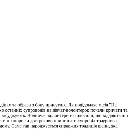
нку та образи з боку присутніх. Як повідомляє місія "На
 з останніх супроводів на дівчат-волонтерок почали кричати та
не засуджують. Водночас волонтери наголосили, що віддають цій
ласти прапори та достроково припинити супровід траурного
 дому. Саме так народжується справжня традиція шани, яка