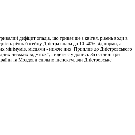
тривалий дефіцит опадів, що триває ще з квітня, рівень води в
одність річок басейну Дністра впала до 10–40% від норми, а
их мінімумів, місцями - нижче них. Приплив до Дністровського
них низьких відміток", - йдеться у дописі. За останні три
країни та Молдови спільно інспектували Дністровське