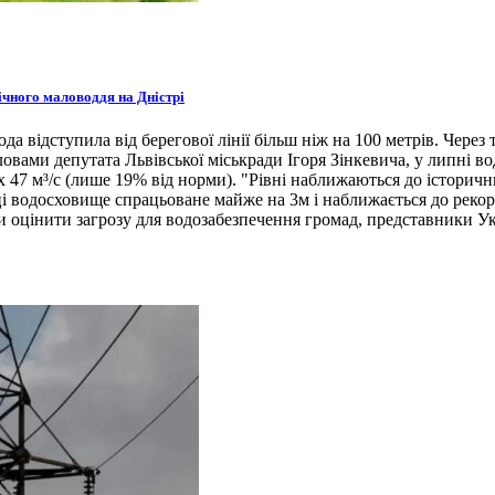
ічного маловоддя на Дністрі
а відступила від берегової лінії більш ніж на 100 метрів. Через 
словами депутата Львівської міськради Ігоря Зінкевича, у липні в
47 м³/с (лише 19% від норми). "Рівні наближаються до історичн
ці водосховище спрацьоване майже на 3м і наближається до рекорд
и оцінити загрозу для водозабезпечення громад, представники У