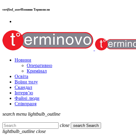
verified_user
Новини Тернополя
Новини
Оперативно
Кримінал
Освіта
Воїни тилу
Скандал
Інтерв’ю
Файні люди
Співпраця
search
menu
lightbulb_outline
close
search
Search
lightbulb_outline
close