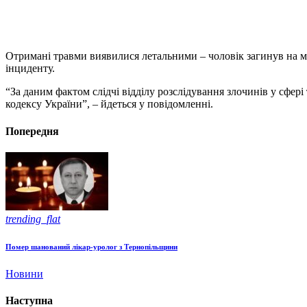
Отримані травми виявилися летальними – чоловік загинув на міс
інциденту.
“За даним фактом слідчі відділу розслідування злочинів у сфе
кодексу України”, – йдеться у повідомленні.
Попередня
trending_flat
Помер шанований лікар-уролог з Тернопільщини
Новини
Наступна