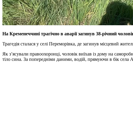
На Кременеччині трагічно в аварії загинув 38-річний чолов
Трагедія сталася у селі Переморівка, де загинув місцевий жите
Як з’ясували правоохоронці, чоловік виїхав із дому на самороб
тіло сина. За попередніми даними, водій, прямуючи в бік села А