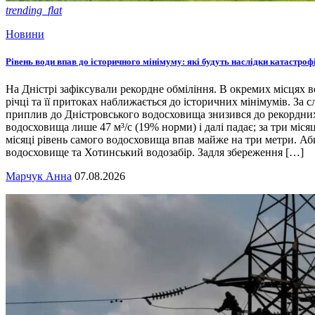
trending_flat
Новини
Рівень води впав до історичного мінімуму: які будуть наслідки катастроф
На Дністрі зафіксували рекордне обміління. В окремих місцях вод
річці та її притоках наближається до історичних мінімумів. За 
приплив до Дністровського водосховища знизився до рекордних 
водосховища лише 47 м³/с (19% норми) і далі падає; за три міся
місяці рівень самого водосховища впав майже на три метри. Аб
водосховище та Хотинський водозабір. Задля збереження […]
Марчук Анна
07.08.2026