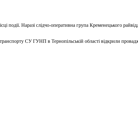
ці події. Наразі слідчо-оперативна група Кременецького райвідді
рі транспорту СУ ГУНП в Тернопільській області відкрили провад