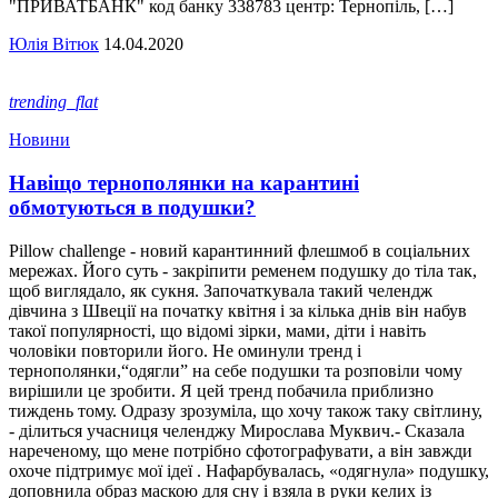
"ПРИВАТБАНК" код банку 338783 центр: Тернопіль, […]
Юлія Вітюк
14.04.2020
trending_flat
Новини
Навіщо тернополянки на карантині
обмотуються в подушки?
Pillow challenge - новий карантинний флешмоб в соціальних
мережах. Його суть - закріпити ременем подушку до тіла так,
щоб виглядало, як сукня. Започаткувала такий челендж
дівчина з Швеції на початку квітня і за кілька днів він набув
такої популярності, що відомі зірки, мами, діти і навіть
чоловіки повторили його. Не оминули тренд і
тернополянки,“одягли” на себе подушки та розповіли чому
вирішили це зробити. Я цей тренд побачила приблизно
тиждень тому. Одразу зрозуміла, що хочу також таку світлину,
- ділиться учасниця челенджу Мирослава Муквич.- Сказала
нареченому, що мене потрібно сфотографувати, а він завжди
охоче підтримує мої ідеї . Нафарбувалась, «одягнула» подушку,
доповнила образ маскою для сну і взяла в руки келих із