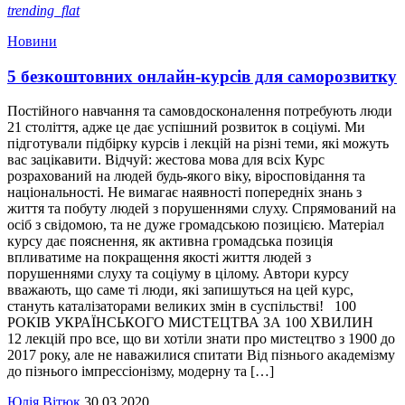
trending_flat
Новини
5 безкоштовних онлайн-курсів для саморозвитку
Постійного навчання та самовдосконалення потребують люди
21 століття, адже це дає успішний розвиток в соціумі. Ми
підготували підбірку курсів і лекцій на різні теми, які можуть
вас зацікавити. Відчуй: жестова мова для всіх Курс
розрахований на людей будь-якого віку, віросповідання та
національності. Не вимагає наявності попередніх знань з
життя та побуту людей з порушеннями слуху. Спрямований на
осіб з свідомою, та не дуже громадською позицією. Матеріал
курсу дає пояснення, як активна громадська позиція
впливатиме на покращення якості життя людей з
порушеннями слуху та соціуму в цілому. Автори курсу
вважають, що саме ті люди, які запишуться на цей курс,
стануть каталізаторами великих змін в суспільстві! 100
РОКІВ УКРАЇНСЬКОГО МИСТЕЦТВА ЗА 100 ХВИЛИН
12 лекцій про все, що ви хотіли знати про мистецтво з 1900 до
2017 року, але не наважилися спитати Від пізнього академізму
до пізнього імпрессіонізму, модерну та […]
Юлія Вітюк
30.03.2020