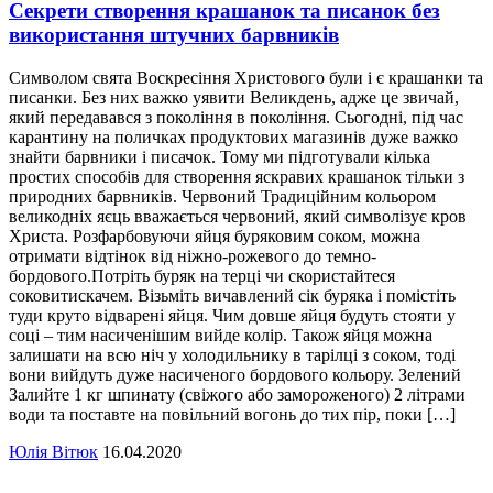
Секрети створення крашанок та писанок без
використання штучних барвників
Символом свята Воскресіння Христового були і є крашанки та
писанки. Без них важко уявити Великдень, адже це звичай,
який передавався з покоління в покоління. Сьогодні, під час
карантину на поличках продуктових магазинів дуже важко
знайти барвники і писачок. Тому ми підготували кілька
простих способів для створення яскравих крашанок тільки з
природних барвників. Червоний Традиційним кольором
великодніх яєць вважається червоний, який символізує кров
Христа. Розфарбовуючи яйця буряковим соком, можна
отримати відтінок від ніжно-рожевого до темно-
бордового.Потріть буряк на терці чи скористайтеся
соковитискачем. Візьміть вичавлений сік буряка і помістіть
туди круто відварені яйця. Чим довше яйця будуть стояти у
соці – тим насиченішим вийде колір. Також яйця можна
залишати на всю ніч у холодильнику в тарілці з соком, тоді
вони вийдуть дуже насиченого бордового кольору. Зелений
Залийте 1 кг шпинату (свіжого або замороженого) 2 літрами
води та поставте на повільний вогонь до тих пір, поки […]
Юлія Вітюк
16.04.2020