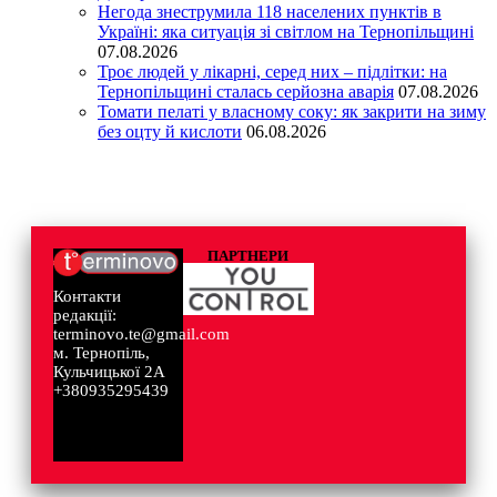
Негода знеструмила 118 населених пунктів в
Україні: яка ситуація зі світлом на Тернопільщині
07.08.2026
Троє людей у лікарні, серед них – підлітки: на
Тернопільщині сталась серйозна аварія
07.08.2026
Томати пелаті у власному соку: як закрити на зиму
без оцту й кислоти
06.08.2026
ПАРТНЕРИ
Контакти
редакції:
terminovo.te@gmail.com
м. Тернопіль,
Кульчицької 2А
+380935295439