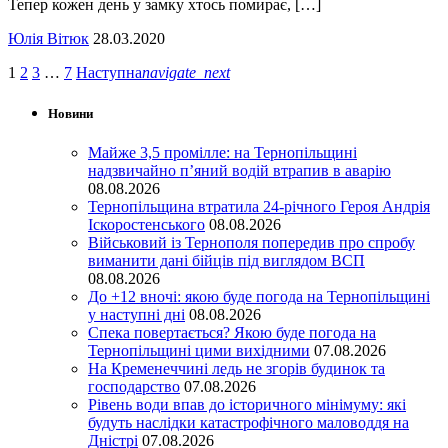
Тепер кожен день у замку хтось помирає, […]
Юлія Вітюк
28.03.2020
1
2
3
…
7
Наступна
navigate_next
Новини
Майже 3,5 промілле: на Тернопільщині
надзвичайно п’яний водій втрапив в аварію
08.08.2026
Тернопільщина втратила 24-річного Героя Андрія
Іскоростенського
08.08.2026
Військовий із Тернополя попередив про спробу
виманити дані бійців під виглядом ВСП
08.08.2026
До +12 вночі: якою буде погода на Тернопільщині
у наступні дні
08.08.2026
Спека повертається? Якою буде погода на
Тернопільщині цими вихідними
07.08.2026
На Кременеччині ледь не згорів будинок та
господарство
07.08.2026
Рівень води впав до історичного мінімуму: які
будуть наслідки катастрофічного маловоддя на
Дністрі
07.08.2026