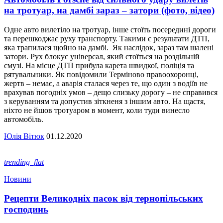
на тротуар, на дамбі зараз – затори (фото, відео)
Одне авто вилетіло на тротуар, інше стоїть посередині дороги
та перешкоджає руху транспорту. Такими є результати ДТП,
яка трапилася щойно на дамбі. Як наслідок, зараз там шалені
затори. Рух блокує універсал, який стоїться на роздільній
смузі. На місце ДТП прибула карета швидкої, поліція та
рятувальники. Як повідомили Терміново правоохоронці,
жертв – немає, а аварія сталася через те, що один з водіїв не
врахував погодніх умов – дещо слизьку дорогу – не справився
з керуванням та допустив зіткненя з іншим авто. На щастя,
ніхто не йшов тротуаром в момент, коли туди винесло
автомобіль.
Юлія Вітюк
01.12.2020
trending_flat
Новини
Рецепти Великодніх пасок від тернопільських
господинь