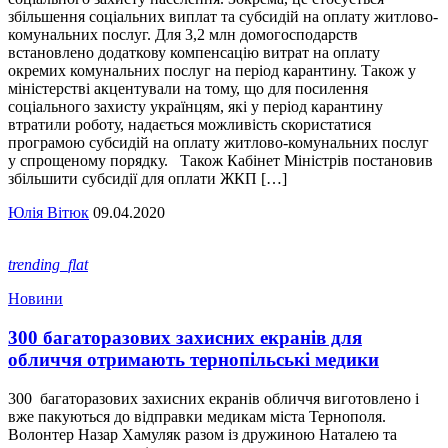
збільшення соціальних виплат та субсидій на оплату житлово-
комунальних послуг. Для 3,2 млн домогосподарств
встановлено додаткову компенсацію витрат на оплату
окремих комунальних послуг на період карантину. Також у
міністерстві акцентували на тому, що для посилення
соціального захисту українцям, які у період карантину
втратили роботу, надається можливість скористатися
програмою субсидій на оплату житлово-комунальних послуг
у спрощеному порядку. Також Кабінет Міністрів постановив
збільшити субсидії для оплати ЖКП […]
Юлія Вітюк
09.04.2020
trending_flat
Новини
300 багаторазових захисних екранів для
обличчя отримають тернопільські медики
300 багаторазових захисних екранів обличчя виготовлено і
вже пакуються до відправки медикам міста Тернополя.
Волонтер Назар Хамуляк разом із дружиною Наталею та