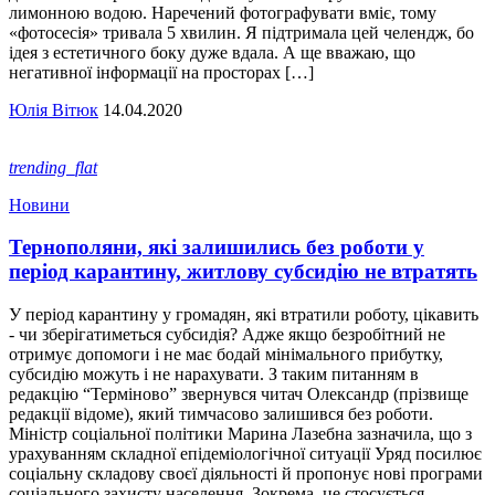
лимонною водою. Наречений фотографувати вміє, тому
«фотосесія» тривала 5 хвилин. Я підтримала цей челендж, бо
ідея з естетичного боку дуже вдала. А ще вважаю, що
негативної інформації на просторах […]
Юлія Вітюк
14.04.2020
trending_flat
Новини
Тернополяни, які залишились без роботи у
період карантину, житлову субсидію не втратять
У період карантину у громадян, які втратили роботу, цікавить
- чи зберігатиметься субсидія? Адже якщо безробітний не
отримує допомоги і не має бодай мінімального прибутку,
субсидію можуть і не нарахувати. З таким питанням в
редакцію “Терміново” звернувся читач Олександр (прізвище
редакції відоме), який тимчасово залишився без роботи.
Міністр соціальної політики Марина Лазебна зазначила, що з
урахуванням складної епідеміологічної ситуації Уряд посилює
соціальну складову своєї діяльності й пропонує нові програми
соціального захисту населення. Зокрема, це стосується