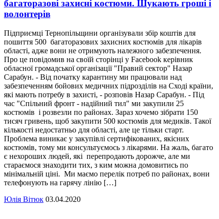
багаторазові захисні костюми. Шукають гроші і
волонтерів
Підприємці Тернопільщини організували збір коштів для
пошиття 500 багаторазових захисних костюмів для лікарів
області, адже вони не отримують належного забезпечення.
Про це повідомив на своїй сторінці у Facebook керівник
обласної громадської організації "Правий сектор" Назар
Сарабун. - Від початку карантину ми працювали над
забезпеченням бойових медичних підрозділів на Сході країни,
які мають потребу в захисті, - розповів Назар Сарабун. - Під
час "Спільний фронт - надійний тил" ми закупили 25
костюмів і розвезли по районах. Зараз хочемо зібрати 150
тисяч гривень, щоб закупити 500 костюмів для медиків. Такої
кількості недостатньо для області, але це тільки старт.
Проблема виникає у закупівлі сертифікованих, якісних
костюмів, тому ми консультуємось з лікарями. На жаль, багато
є нехороших людей, які перепродають дорожче, але ми
стараємося знаходити тих, з ким можна домовитись по
мінімальній ціні. Ми маємо перелік потреб по районах, вони
телефонують на гарячу лінію […]
Юлія Вітюк
03.04.2020