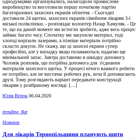
однодумцями організувались, налагодили промислове
виробництво та виготовили першу початкову партію
багаторазових захисних екранів обличчя. - Сьогодні
доставили 24 щитки, захисних екранів сімейним лікарям 3-ї
міської поліклініки, - розповідає волонтер Назар Хамуляк. - Це
те, що на даний момент ми встигли зробити, адже весь процес
займає багато часу. Спочатку ми закупили матеріал, тоді
хлопці вирізали лазерами, а пізніше матеріали потрібно
скласти докупи. Не скажу, що ці захисні екрани супер
професійні, але у випадку якщо поламаються, надаємо ще
мінімальний запас. Завтра доставимо в швидку допомогу.
Чоловік розповів, що потрібна допомога для з'єднання
матеріалів захисного щитка. У процесі нічого важкого робити
не потрібно, але не вистачає робочих рук, хоча й допомагають
друзі. Тому розглядають варіант передавати конструкції
лікарям у розібраному вигляді. […]
Юлія Вітюк
06.04.2020
trending_flat
Новини
Для лікарів Тернопільщини планують шити