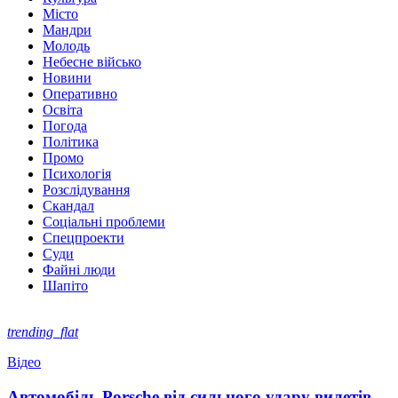
Місто
Мандри
Молодь
Небесне військо
Новини
Оперативно
Освіта
Погода
Політика
Промо
Психологія
Розслідування
Скандал
Соціальні проблеми
Спецпроекти
Суди
Файні люди
Шапіто
trending_flat
Відео
Автомобіль Porsche від сильного удару вилетів