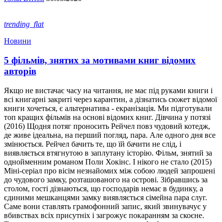
trending_flat
Новини
5 фільмів, знятих за мотивами книг відомих
авторів
Якщо не вистачає часу на читання, не має під руками книги і
всі книгарні закриті через карантин, а дізнатись сюжет відомої
книги хочеться, є альтернатива - екранізація. Ми підготували
топ кращих фільмів на основі відомих книг. Дівчина у потязі
(2016) Щодня потяг проносить Рейчел повз чудовий котедж,
де живе ідеальна, на перший погляд, пара. Але одного дня все
змінюється. Рейчел бачить те, що їй бачити не слід, і
виявляється втягнутою в заплутану історію. Фільм, знятий за
однойменним романом Поли Хокінс. І нікого не стало (2015)
Міні-серіал про вісім незнайомих між собою людей запрошені
до чудового замку, розташованого на острові. Зібравшись за
столом, гості дізнаються, що господарів немає в будинку, а
єдиними мешканцями замку виявляється сімейна пара слуг.
Саме вони ставлять грамофонний запис, який звинувачує у
вбивствах всіх присутніх і загрожує покаранням за скоєне.