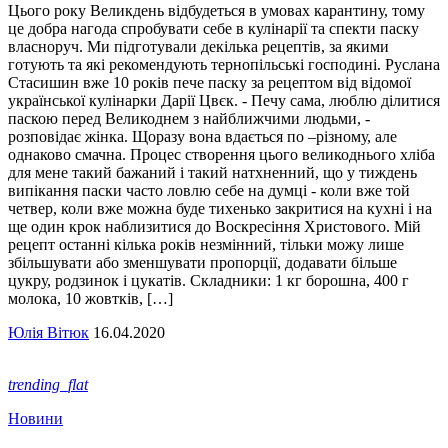
Цього року Великдень відбудеться в умовах карантину, тому
це добра нагода спробувати себе в кулінарії та спекти паску
власноруч. Ми підготували декілька рецептів, за якими
готують та які рекомендують тернопільські господині. Руслана
Стасишин вже 10 років пече паску за рецептом від відомої
української кулінарки Дарії Цвєк. - Печу сама, люблю ділитися
паскою перед Великоднем з найближчими людьми, -
розповідає жінка. Щоразу вона вдається по –різному, але
однаково смачна. Процес створення цього великоднього хліба
для мене такий бажаний і такий натхненний, що у тиждень
випікання паски часто ловлю себе на думці - коли вже той
четвер, коли вже можна буде тихенько закритися на кухні і на
ще один крок наблизитися до Воскресіння Христового. Мій
рецепт останні кілька років незмінний, тільки можу лише
збільшувати або зменшувати пропорції, додавати більше
цукру, родзинок і цукатів. Складники: 1 кг борошна, 400 г
молока, 10 жовтків, […]
Юлія Вітюк
16.04.2020
trending_flat
Новини