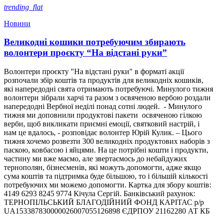
trending_flat
Новини
Великодні кошики потребуючим збирають
волонтери проєкту “На відстані руки”
Волонтери проєкту "На відстані руки" в форматі акції
розпочали збір коштів та продуктів для великодніх кошиків,
які напередодні свята отримають потребуючі. Минулого тижня
волонтери зібрали харчі та разом з освяченою вербою роздали
напередодні Вербної неділі понад сотні людей. - Минулого
тижня ми доповнили продуктові пакети освяченою гілкою
верби, щоб викликати приємні емоції, святковий настрій, і
нам це вдалось, - розповідає волонтер Юрій Кулик. – Цього
тижня хочемо розвезти 300 великодніх продуктових наборів з
паскою, ковбасою і яйцями. На це потрібні кошти і продукти,
частину ми вже маємо, але звертаємось до небайдужих
тернополян, бізнесменів, які можуть допомогти, адже якщо
сума коштів та підтримка буде більшою, то і більшій кількості
потребуючих ми можемо допомогти. Картка для збору коштів:
4149 6293 8245 9774 Кічула Сергій. Банківський рахунок:
ТЕРНОПIЛЬСЬКИЙ БЛАГОДIЙНИЙ ФОНД КАРIТАС р/р
UA153387830000026007055126898 ЄДРПОУ 21162280 АТ КБ