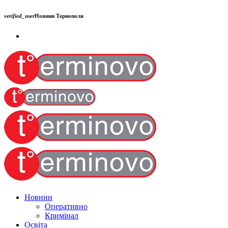
verified_user
Новини Тернополя
Новини
Оперативно
Кримінал
Освіта