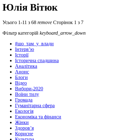
Юлія Вітюк
Усього 1-11 з 68
remove
Сторінок 1 з 7
Фільтр категорій
keyboard_arrow_down
#шо_там_у_влади
Інтерв’ю
Історії
Історична спадщина
Аналітика
Анонс
Блоги
Відео
Вибори-2020
Воїни тилу
Громада
Гуманітарна сфера
Екологія
Економіка та фінанси
Жінки
Здоров’я
Корисне
Культура