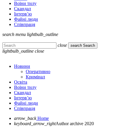
Воїни тилу
Скандал
Інтерв’ю
Файні люди
Співпраця
search
menu
lightbulb_outline
close
search
Search
lightbulb_outline
close
Новини
Оперативно
Кримінал
Освіта
Воїни тилу
Скандал
Інтерв’ю
Файні люди
Співпраця
arrow_back
Home
keyboard_arrow_right
Author archive 2020