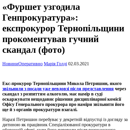
«Фуршет узгодила
Генпрокуратура»:
експрокурор Тернопільщини
прокоментував гучний
скандал (фото)
Новини
Оперативно
Марія Голді
02.03.2021
Екс-прокурор Тернопільщини Микола Петришин, якого
звільнили з посади уже невдовзі після представлення
через
скандал з розпиттям алкоголю, має намір в суді
оскаржувати нещодавнє рішення дисциплінарної комісії
Офісу Генерального прокурора про наміри звільнити його
ще й з органів прокуратури взагалі.
Наразі Петришин перебуває у декретній відпустці із догляду за
дитиною як працівник Спеціалізованої прокуратури в
оборонній сфері, куди його перевели після резонансного