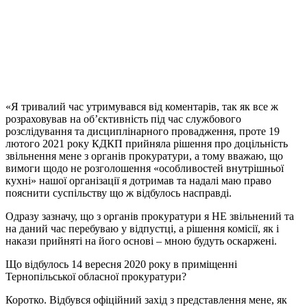
«Я тривалий час утримувався від коментарів, так як все ж
розраховував на об’єктивність під час службового
розслідування та дисциплінарного провадження, проте 19
лютого 2021 року КДКП прийняла рішення про доцільність
звільнення мене з органів прокуратури, а тому вважаю, що
вимоги щодо не розголошення «особливостей внутрішньої
кухні» нашої організації я дотримав та надалі маю право
пояснити суспільству що ж відбулось насправді.
Одразу зазначу, що з органів прокуратури я НЕ звільнений та
на даний час перебуваю у відпустці, а рішення комісії, як і
накази прийняті на його основі – мною будуть оскаржені.
Що відбулось 14 вересня 2020 року в приміщенні
Тернопільської обласної прокуратури?
Коротко. Відбувся офіційний захід з представлення мене, як