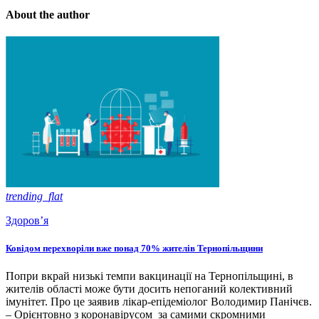
About the author
trending_flat
Здоров’я
Ковідом перехворіли вже понад 70% жителів Тернопільщини
Попри вкрай низькі темпи вакцинації на Тернопільщині, в
жителів області може бути досить непоганий колективний
імунітет. Про це заявив лікар-епідеміолог Володимир Панічєв.
– Орієнтовно з коронавірусом за самими скромними