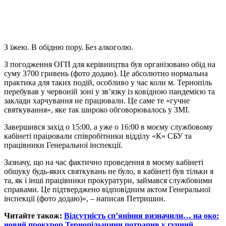
З їжею. В обідню пору. Без алкоголю.
З погодження ОГП для керівництва був організовано обід на
суму 3700 гривень (фото додаю). Це абсолютно нормальна
практика для таких подій, особливо у час коли м. Тернопіль
перебував у червоній зоні у зв’язку із ковідною пандемією та
заклади харчування не працювали. Це саме те «гучне
святкування», яке так широко обговорювалось у ЗМІ.
Завершився захід о 15:00, а уже о 16:00 в моєму службовому
кабінеті працювали співробітники відділу «К» СБУ та
працівники Генеральної інспекції.
Зазначу, що на час фактично проведення в моєму кабінеті
обшуку будь-яких святкувань не було, в кабінеті був тільки я
та, як і інші працівники прокуратури, займався службовими
справами. Це підтверджено відповідним актом Генеральної
інспекції (фото додаю)», – написав Петришин.
Читайте також:
Відсутність сп’яніння визначили… на око:
новий прокурор Тернопільщини потрапив у гучний