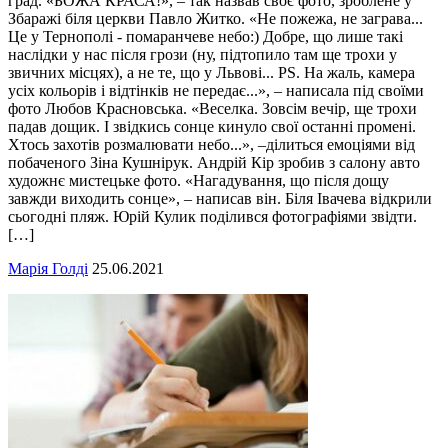
град. «БОЖА КРАСА!», – так назвав своє фото, зроблене у
Збаражі біля церкви Павло Житко. «Не пожежа, не заграва...
Це у Тернополі - помаранчеве небо:) Добре, що лише такі
наслідки у нас після грози (ну, підтопило там ще трохи у
звичних місцях), а не те, що у Львові... РS. На жаль, камера
усіх кольорів і відтінків не передає...», – написала під своїми
фото Любов Красновська. «Веселка. Зовсім вечір, ще трохи
падав дощик. І звідкись сонце кинуло свої останні промені.
Хтось захотів розмалювати небо...», –ділиться емоціями від
побаченого Зіна Кушнірук. Андрій Кір зробив з салону авто
художнє мистецьке фото. «Нагадування, що після дощу
завжди виходить сонце», – написав він. Біля Івачева відкрили
сьогодні пляж. Юрій Кулик поділився фотографіями звідти.
[…]
Марія Голді
25.06.2021