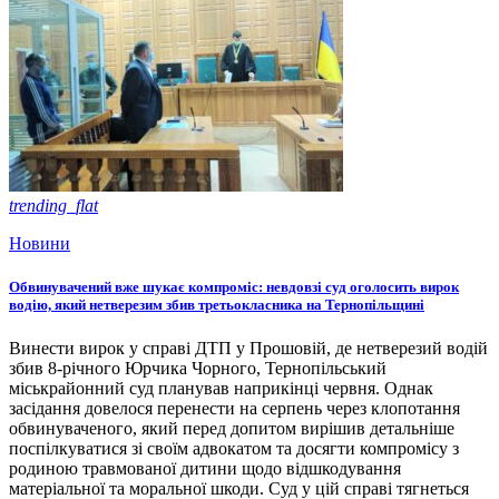
trending_flat
Новини
Обвинувачений вже шукає компроміс: невдовзі суд оголосить вирок
водію, який нетверезим збив третьокласника на Тернопільщині
Винести вирок у справі ДТП у Прошовій, де нетверезий водій
збив 8-річного Юрчика Чорного, Тернопільський
міськрайонний суд планував наприкінці червня. Однак
засідання довелося перенести на серпень через клопотання
обвинуваченого, який перед допитом вирішив детальніше
поспілкуватися зі своїм адвокатом та досягти компромісу з
родиною травмованої дитини щодо відшкодування
матеріальної та моральної шкоди. Суд у цій справі тягнеться