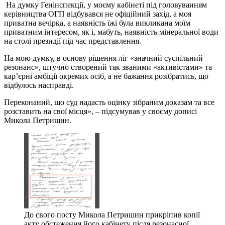
На думку Генінспекції, у моєму кабінеті під головуванням
керівництва ОГП відбувався не офіційний захід, а моя
приватна вечірка, а наявність їжі була викликана моїм
приватним інтересом, як і, мабуть, наявність мінеральної води
на столі президії під час представлення.
На мою думку, в основу рішення ліг «значний суспільний
резонанс», штучно створений так званими «активістами» та
кар’єрні амбіції окремих осіб, а не бажання розібратись, що
відбулось насправді.
Переконаний, що суд надасть оцінку зібраним доказам та все
розставить на свої місця», – підсумував у своєму дописі
Микола Петришин.
До свого посту Микола Петришин прикріпив копії
акту обстеження його кабінету після резонасної