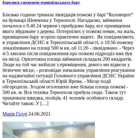
боролися з пожежею тернопільського бару
Близько години тривала ліквідація пожежі у барі “Коловорот”
на бульварі Шевченка у Тернополі. Нагадаємо, займання
почалося о 9.40 24 червня з прибудови бару, все приміщення
якого збудоване з дерева. Потерпілих у пожежі немає, на жаль,
приміщення бару згоріло практично вщент. Як повідомляють
в управління ДСНС в Тернопільській області, о 10:56 пожежу
локалізовано на площі 500 м кв, об 11:26 - ліквідовано. - Через
4-5 хвилин після повідомлення про пожежі підрозділ вже був
на місці. Орієнтовна площа займання складала 200 квадратів.
Люди на той час вийшли з приміщення, декого ми відвели у
безпечне місце, - розповідає начальник управління реагування
на надзвичайні ситуації Головного управління ДСНС України
в Тернопільській області Юрій Ярема. - Місце події
обгородили. Згодом оголошено вже більша площа пожежі -
500 кв. м. Вся техніка Тернополя прибула сюди. Також тут
працювала швидка, поліція, 41 чоловік особового складу.
Читайте також: У […]
Марія Голді
24.06.2021