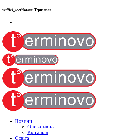
verified_user
Новини Тернополя
Новини
Оперативно
Кримінал
Освіта