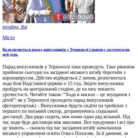
trending_flat
Місто
Коли почнеться парад випускників у Тернополі і якими є застороги на
цей день
Парад випускників у Тернополі таки проведуть. Таке рішення
прийняли сьогодні на засіданні міського штабу боротьби з
коронавірусом. Дійство відбудеться 2 липня, розпочнеться
хода біля Надставної церкви о 15 год. Звідти випускники
пройдуть на центральний стадіон, де на них чекають
урочистості. Читайте також: “Хода в масках – це знущання з
дітей”: як у Тернополі проходить парад випускників
(фоторепортаж) – Випускники будуть сидіти на трибунах з
першого по восьмий сектор, дотримуючись соціальної
дистанції. Два ряди сидить, між ними один ряд вільний. Під
час ходи буде дистанція між школами. Все продумано і всі про
це знають, – сказала під час засідання штабу начальниця
міського управління освіти Ольга Похиляк. За її даними, за