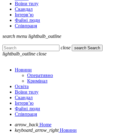
Воїни тилу
Скандал
Інтерв’ю
Файні люди
Співпраця
search
menu
lightbulb_outline
close
search
Search
lightbulb_outline
close
Новини
Оперативно
Кримінал
Освіта
Воїни тилу
Скандал
Інтерв’ю
Файні люди
Співпраця
arrow_back
Home
keyboard_arrow_right
Новини