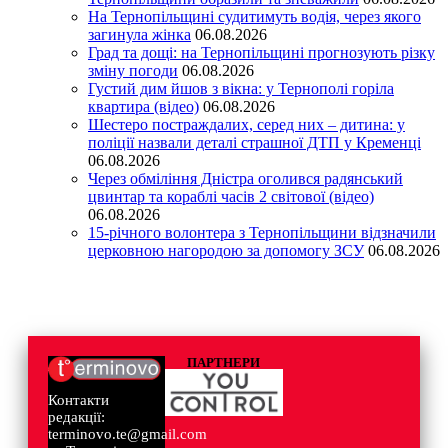
На Тернопільщині судитимуть водія, через якого
загинула жінка
06.08.2026
Град та дощі: на Тернопільщині прогнозують різку
зміну погоди
06.08.2026
Густий дим йшов з вікна: у Тернополі горіла
квартира (відео)
06.08.2026
Шестеро постраждалих, серед них – дитина: у
поліції назвали деталі страшної ДТП у Кременці
06.08.2026
Через обміління Дністра оголився радянський
цвинтар та кораблі часів 2 світової (відео)
06.08.2026
15-річного волонтера з Тернопільщини відзначили
церковною нагородою за допомогу ЗСУ
06.08.2026
ПАРТНЕРИ
Контакти
редакції:
terminovo.te@gmail.com