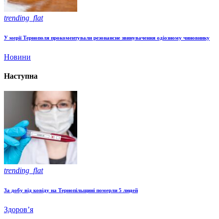
trending_flat
У мерії Тернополя прокоментували резонансне звинувачення одіозному чиновнику
Новини
Наступна
trending_flat
За добу від ковіду на Тернопільщині померли 5 людей
Здоров’я