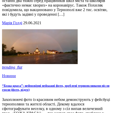
останні два тижні серед працівників шкіл міста та школярів
«фактично немає хворих» на коронавірус. Також Похиляк
повідомила, що вакциновано у Тернополі вже 2 тис. освітян,
які і будуть задіяні у проведенні […]
Марія Голді
29.06.2021
trending_flat
Новини
“Божа краса”: неймовірні пейзажні фото, зроблені тернополянами після
грози (фото, відео)
Захоплюючі фото із красивим небом демонструють у фейсбуці
тернополяни та жителі області. Декому вдалося
сфотографувати веселку, в одному з сіл випав величезний