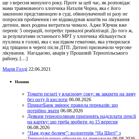
ще з вересня минулого року. Проте за цей час, як розповідає
мама травмованого хлопчика Наталія Чорна, яка є його
законною представницею в суді, обвинувачений ні разу не
попросив пробачення і не відшкодував коштів на лікування
дитини, яких родина витратила чимало. Адже Юрчик вже
переніс 5 операцій, потребує тривалої реабілітації. До того ж,
за результатами останнього МРТ у хлопчика збільшується
пухлина в голові, яка є наслідком гематоми, яка утворилася
від тріщини в черепі після ДТП. Дитині призначили чергове
лікування. Нагадаємо, аварія у Прошовій Тернопільського
району, […]
Марія Голді
22.06.2021
Новини
Томати пелаті у власному соку: як закрити на зиму
без оцту й кислоти
06.08.2026
ПриватБанк змінює правила переказів: що
потрібно знати
06.08.2026
Деяким тернополянам припинять надсилати пенсії
на картку: що треба зробити до 15 вересня
06.08.2026
“Нам дуже боляче”: волонтерів “На Щиті” з
Тернопільщини образили та зневажили
06.08.2026