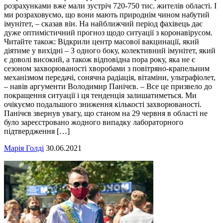
розрахунками вже мали зустріч 720-750 тис. жителів області. І
ми розраховуємо, що вони мають природнім чином набутий
імунітет, – сказав він. На найближчий період фахівець дає
дуже оптимістичний прогноз щодо ситуації з коронавірусом.
Читайте також: Відкрили центр масової вакцинації, який
діятиме у вихідні – З одного боку, колективний імунітет, який
є доволі високий, а також відповідна пора року, яка не є
сезоном захворюваності хворобами з повітряно-крапельним
механізмом передачі, сонячна радіація, вітаміни, ультрафіолет,
– навів аргументи Володимир Панічєв. – Все це призвело до
покращення ситуації і ця тенденція залишатиметься. Ми
очікуємо подальшого зниження кількості захворюваності.
Панічєв звернув увагу, що станом на 29 червня в області не
було зареєстровано жодного випадку лабораторного
підтвердження […]
Марія Голді
30.06.2021