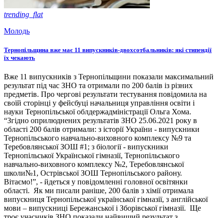
trending_flat
Молодь
Тернопільщина вже має 11 випускників-двохсотбальників: які стипендії
їх чекають
Вже 11 випускників з Тернопільщини показали максимальний
результат під час ЗНО та отримали по 200 балів із різних
предметів. Про чергові результати тестування повідомила на
своїй сторінці у фейсбуці начальниця управління освіти і
науки Тернопільської облдержадміністрації Ольга Хома.
“Згідно оприлюднених результатів ЗНО 25.06.2021 року в
області 200 балів отримали: з історії України - випускники
Тернопільського навчально-виховного комплексу №9 та
Теребовлянської ЗОШ #1; з біології - випускники
Тернопільської Української гімназії, Тернопільського
навчально-виховного комплексу №2, Теребовлянської
школи№1, Острівської ЗОШ Тернопільського району.
Вітаємо!”, - йдеться у повідомленні головної освітянки
області. Як ми писали раніше, 200 балів з хімії отримала
випускниця Тернопільської української гімназії, з англійської
мови – випускниці Бережанської і Зборівської гімназії. Ще
троє учасників ЗНО показали найвищий результат з