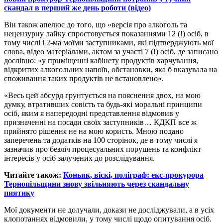
скандал в перший же день роботи (відео)
Він також апелює до того, що «версія про алкоголь та
нецензурну лайку спростовується показаннями 12 (!) осіб, в
тому числі і 2-ма моїми заступниками, які підтверджують мої
слова, відео матеріалами, актом за участі 7 (!) осіб, де записано
дослівно: «у приміщенні кабінету продуктів харчування,
відкритих алкогольних напоїв, обстановки, яка б вказувала на
споживання таких продуктів не встановлено».
«Весь цей абсурд грунтується на пояснення двох, на мою
думку, втративших совість та будь-які моральні принципи
осіб, яким я напередодні представлення відмовив у
призначенні на посади своїх заступників… КДКП все ж
прийнято рішення не на мою користь. Мною подано
заперечень та додатків на 100 сторінок, де в тому числі я
зазначив про безліч процесуальних порушень та конфлікт
інтересів у осіб залучених до розслідування.
Читайте також:
Коньяк, віскі, поліграф: екс-прокурора
Тернопільщини знову звільняють через скандальну
пиятику
Мої документи не долучали, докази не досліджували, а в усіх
клопотаннях відмовили, у тому числі щодо опитування осіб.