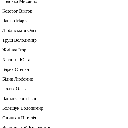
Головко Михайло
Козорог Віктор
Чашка Марія
Любінський Олег
Труш Володимир
Жмінка Ігор
Хаєцька Юлія
Барна Степан
Білик Любомир
Поляк Ольга
Чайківський Іван
Болєщук Володимир
Онишків Наталія
Вермінський Володимир