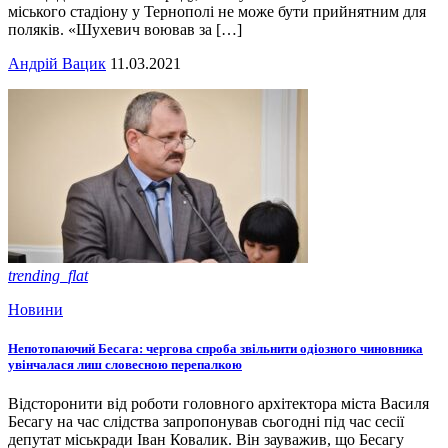
міського стадіону у Тернополі не може бути прийнятним для
поляків. «Шухевич воював за […]
Андрій Вацик
11.03.2021
trending_flat
Новини
Непотопаючий Бесага: чергова спроба звільнити одіозного чиновника
увінчалася лиш словесною перепалкою
Відсторонити від роботи головного архітектора міста Василя
Бесагу на час слідства запропонував сьогодні під час сесії
депутат міськради Іван Ковалик. Він зауважив, що Бесагу