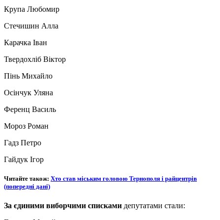
Крупа Любомир
Стечишин Алла
Карачка Іван
Твердохліб Віктор
Пінь Михайло
Осінчук Уляна
Ференц Василь
Мороз Роман
Гадз Петро
Гайдук Ігор
Читайте також:
Хто став міським головою Тернополя і райцентрів
(попередні дані)
За єдиними виборчими списками
депутатами стали: