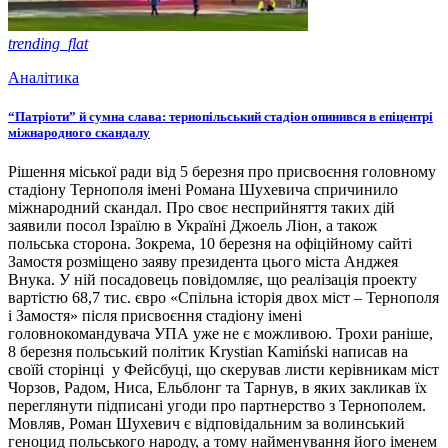
trending_flat
Аналітика
“Патріоти” й сумна слава: тернопільський стадіон опинився в епіцентрі
міжнародного скандалу
Рішення міської ради від 5 березня про присвоєння головному
стадіону Тернополя імені Романа Шухевича спричинило
міжнародний скандал. Про своє несприйняття таких дій
заявили посол Ізраїлю в Україні Джоель Ліон, а також
польська сторона. Зокрема, 10 березня на офіційному сайті
Замостя розміщено заяву президента цього міста Анджея
Внука. У ній посадовець повідомляє, що реалізація проекту
вартістю 68,7 тис. євро «Спільна історія двох міст – Тернополя
і Замостя» після присвоєння стадіону імені
головнокомандувача УПА уже не є можливою. Трохи раніше,
8 березня польський політик Krystian Kamiński написав на
своїй сторінці у Фейсбуці, що скерував листи керівникам міст
Чорзов, Радом, Ниса, Ельблонг та Тарнув, в яких закликав їх
переглянути підписані угоди про партнерство з Тернополем.
Мовляв, Роман Шухевич є відповідальним за волинський
геноцид польського народу, а тому найменування його іменем