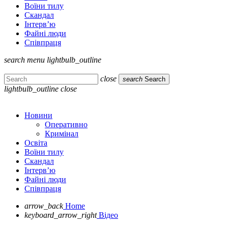
Воїни тилу
Скандал
Інтерв’ю
Файні люди
Співпраця
search
menu
lightbulb_outline
close
search
Search
lightbulb_outline
close
Новини
Оперативно
Кримінал
Освіта
Воїни тилу
Скандал
Інтерв’ю
Файні люди
Співпраця
arrow_back
Home
keyboard_arrow_right
Відео