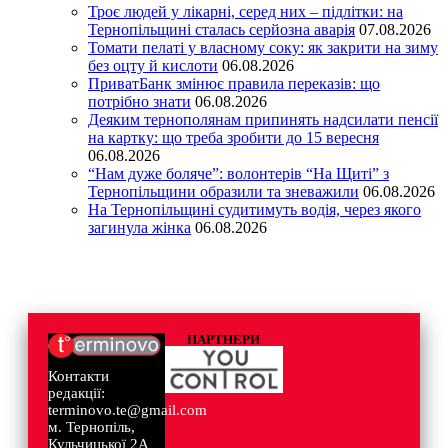
Троє людей у лікарні, серед них – підлітки: на
Тернопільщині сталась серйозна аварія
07.08.2026
Томати пелаті у власному соку: як закрити на зиму
без оцту й кислоти
06.08.2026
ПриватБанк змінює правила переказів: що
потрібно знати
06.08.2026
Деяким тернополянам припинять надсилати пенсії
на картку: що треба зробити до 15 вересня
06.08.2026
“Нам дуже боляче”: волонтерів “На Щиті” з
Тернопільщини образили та зневажили
06.08.2026
На Тернопільщині судитимуть водія, через якого
загинула жінка
06.08.2026
ПАРТНЕРИ
Контакти
редакції:
terminovo.te@gmail.com
м. Тернопіль,
Кульчицької 2А