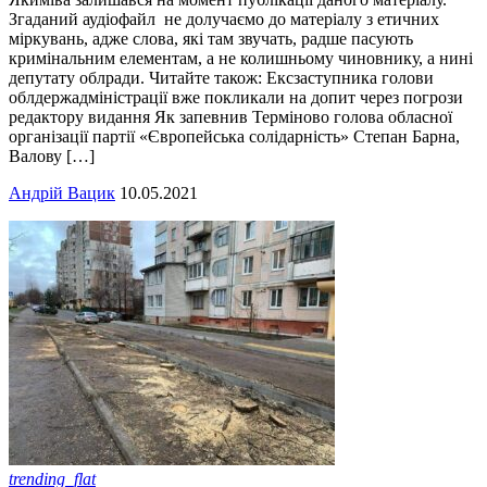
Згаданий аудіофайл не долучаємо до матеріалу з етичних
міркувань, адже слова, які там звучать, радше пасують
кримінальним елементам, а не колишньому чиновнику, а нині
депутату облради. Читайте також: Ексзаступника голови
облдержадміністрації вже покликали на допит через погрози
редактору видання Як запевнив Терміново голова обласної
організації партії «Європейська солідарність» Степан Барна,
Валову […]
Андрій Вацик
10.05.2021
trending_flat