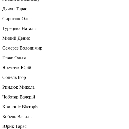
Дячун Тарас
Сиротюк Олег
Турецька Наталія
Милий Денис
Семерез Володимир
Гевко Ольга
Яремчук Юрій
Сопель Ігор
Риндюк Микола
Чоботар Валерій
Кривоніс Вікторія
Кобель Василь
Юрик Тарас