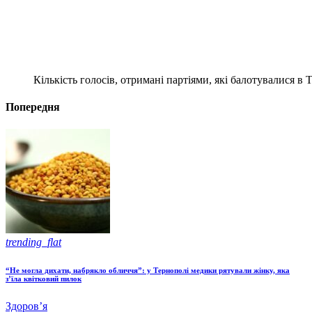
Кількість голосів, отримані партіями, які балотувалися в 
Попередня
trending_flat
“Не могла дихати, набрякло обличчя”: у Тернополі медики рятували жінку, яка
з’їла квітковий пилок
Здоров’я