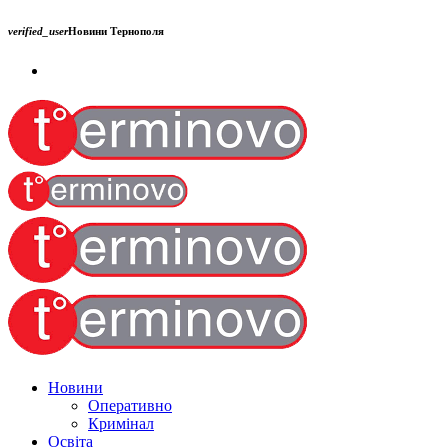
verified_user
Новини Тернополя
Новини
Оперативно
Кримінал
Освіта