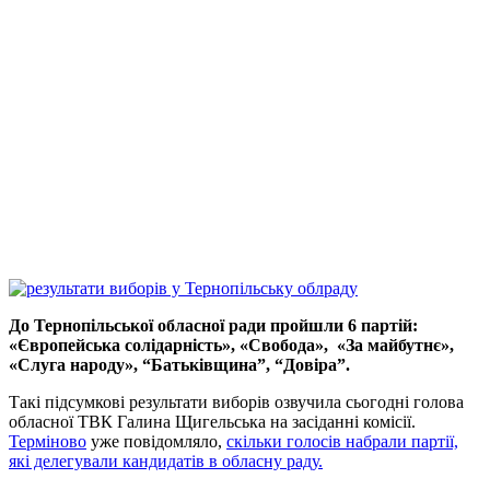
До Тернопільської обласної ради пройшли 6 партій:
«Європейська солідарність», «Свобода», «За майбутнє»,
«Слуга народу», “Батьківщина”, “Довіра”.
Такі підсумкові результати виборів озвучила сьогодні голова
обласної ТВК Галина Щигельська на засіданні комісії.
Терміново
уже повідомляло,
скільки голосів набрали партії,
які делегували кандидатів в обласну раду.