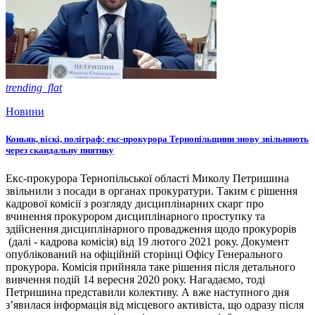
trending_flat
Новини
Коньяк, віскі, поліграф: екс-прокурора Тернопільщини знову звільняють
через скандальну пиятику
Екс-прокурора Тернопільської області Миколу Петришина
звільнили з посади в органах прокуратури. Таким є рішення
кадрової комісії з розгляду дисциплінарних скарг про
вчинення прокурором дисциплінарного проступку та
здійснення дисциплінарного провадження щодо прокурорів
(далі - кадрова комісія) від 19 лютого 2021 року. Документ
опублікований на офіційній сторінці Офісу Генерального
прокурора. Комісія прийняла таке рішення після детального
вивчення подій 14 вересня 2020 року. Нагадаємо, тоді
Петришина представили колективу. А вже наступного дня
з’явилася інформація від місцевого активіста, що одразу після