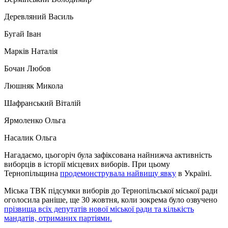
Деревляний Василь
Бугай Іван
Марків Наталія
Бочан Любов
Люшняк Микола
Шафранський Віталій
Ярмоленко Ольга
Насалик Ольга
Нагадаємо, цьогоріч була зафіксована найнижча активність
виборців в історії місцевих виборів. При цьому
Тернопільщина
продемонструвала найвищу явку
в Україні.
Міська ТВК підсумки виборів до Тернопільської міської ради
оголосила раніше, ще 30 жовтня, коли зокрема було озвучено
прізвища всіх депутатів нової міської ради та кількість
мандатів, отриманих партіями.