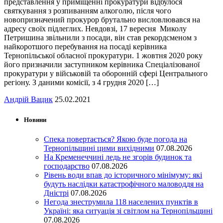
представлення у приміщенні прокуратури відбулося
святкування з розпиванням алкоголю, після чого
новопризначений прокурор брутально висловлювався на
адресу своїх підлеглих. Невдовзі, 17 вересня Миколу
Петришина звільнили з посади, він став рекордсменом з
найкоротшого перебування на посаді керівника
Тернопільської обласної прокуратури. 1 жовтня 2020 року
його призначили заступником керівника Спеціалізованої
прокуратури у військовій та оборонній сфері Центрального
регіону. З даними комісії, з 4 грудня 2020 […]
Андрій Вацик
25.02.2021
Новини
Спека повертається? Якою буде погода на
Тернопільщині цими вихідними
07.08.2026
На Кременеччині ледь не згорів будинок та
господарство
07.08.2026
Рівень води впав до історичного мінімуму: які
будуть наслідки катастрофічного маловоддя на
Дністрі
07.08.2026
Негода знеструмила 118 населених пунктів в
Україні: яка ситуація зі світлом на Тернопільщині
07.08.2026