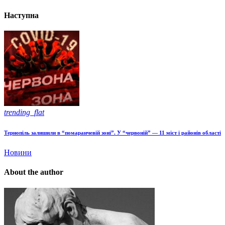
Наступна
trending_flat
Тернопіль залишили в “помаранчевій зоні”. У “червоній” — 11 міст і районів області
Новини
About the author