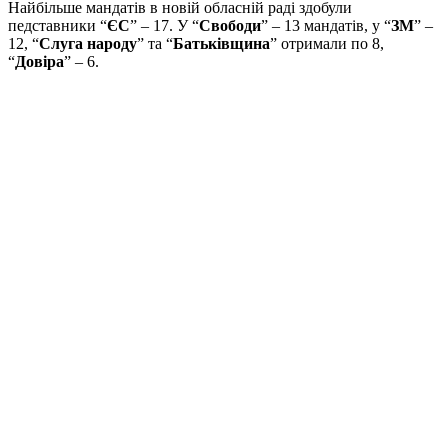
Найбільше мандатів в новій обласній раді здобули
педставники “
ЄС
” – 17. У “
Свободи
” – 13 мандатів, у “
ЗМ
” –
12, “
Слуга народу
” та “
Батьківщина
” отримали по 8,
“
Довіра
” – 6.