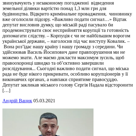
звинувачують у незаконному погодженні відведення
земельної ділянки вартістю понад 1,3 млн грн для
будівництва. Відкрито кримінальне провадження, чиновнику
вже оголосили підозру. «Важливо подати сигнал…» Відтак
депутат висловив думку, що міській раді пасувало би
продемонструвати своє несприйняття корупції та готовність
допомагати слідству. – Корпуція є чи не найбільшим ворогом
української держави, – наголосив під час виступу Ковалик. –
Вона роз’їдає нашу країну і нашу громаду з середини. Чи
здійснював Василь Йосипович дане правпорушення ми не
можемо знати. Але маємо докласти максимум зусиль, щоб
правоохоронці швидко та об’єктивно завершили
розслідування... Сьогодні важливо подати сигнал, що міська
рада не буде нікого прикривати, особливо корупціонерів у її
виконавчих органах, а навпаки сприятиме правосуддю.
Депутат закликав міського голову Сергія Надала відсторонити
[…]
Андрій Вацик
05.03.2021