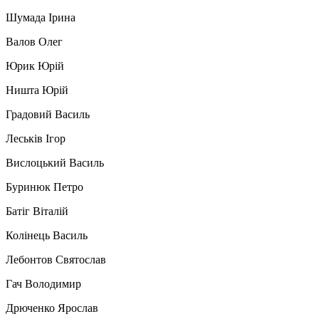
Шумада Ірина
Валов Олег
Юрик Юрій
Ништа Юрій
Градовий Василь
Леськів Ігор
Вислоцький Василь
Буринюк Петро
Батіг Віталій
Колінець Василь
Лебонтов Святослав
Гач Володимир
Дрюченко Ярослав