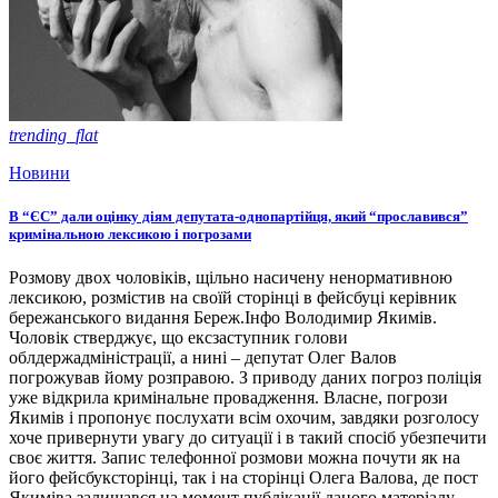
trending_flat
Новини
В “ЄС” дали оцінку діям депутата-однопартійця, який “прославився”
кримінальною лексикою і погрозами
Розмову двох чоловіків, щільно насичену ненормативною
лексикою, розмістив на своїй сторінці в фейсбуці керівник
бережанського видання Береж.Інфо Володимир Якимів.
Чоловік стверджує, що ексзаступник голови
облдержадміністрації, а нині – депутат Олег Валов
погрожував йому розправою. З приводу даних погроз поліція
уже відкрила кримінальне провадження. Власне, погрози
Якимів і пропонує послухати всім охочим, завдяки розголосу
хоче привернути увагу до ситуації і в такий спосіб убезпечити
своє життя. Запис телефонної розмови можна почути як на
його фейсбуксторінці, так і на сторінці Олега Валова, де пост
Якиміва залишався на момент публікації даного матеріалу.