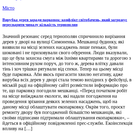
Місто
Вирубка дерев заради парковок: конфлікт світобачень, який загрожує
пересварити чималу кількість тернополян
Значний резонанс серед тернополян спричинило вирізання
дерев у дворі на вулиці Симоненка. Мешканці будинку, які
виявили на місці зелених насаджень лише пеньки, були
шоковані і не приховували свого обурення. Люди вказували,
що це була захисна смуга між їхніми квартирами та дорогою з
інтенсивним рухом поруч, до того ж, дерева влітку давали
тінь і хоч трішки рятували від спеки. Тепер на цьому місці
буде парковка. Аби якось пригасити хвилю негативу, адже
вирубка всіх дерев у дворі стала темою вихідних у фейсбуці, в
міській раді на офіційному сайті розмістили інформацію про
те, що парковку погодили мешканці. «Перед початком робіт
на місце виїжджали екологи, які надали погодження на
проведення зрізання деяких зелених насаджень, щоб на
даному місці облаштувати екопарковку. Окрім того, проєкт
ремонту двору був погоджений більшістю мешканців, які
своїми підписами підтримали облаштування екопарковки», –
йдеться в офіційному повідомленні прес-служби. Екоінспекція
впливу на […]