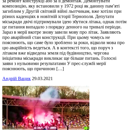
за ремонт конструкцї або за її демонтаж. Демонтувати
композицію, яку встановили у 1972 році як данину пам’яті
загиблим у Другій світовій війні льотчикам, вже хотіли при
різних каденціях в новітній історії Тернополя. Депутати
міськради двічі підтримували ідею збутися літака, однак потім
це питання випадало з порядку денного на тривалі періоди.
Зараз в мерії вкотре знову завели мову про літак. Заявляють
про аварійний стан конструкції. При цьому чомусь не
пояснюють, що саме було зроблено за роки, відколи мова про
цю аварійність ведеться. А в контексті того, що поруч з
літаком вже відведена земля під будівництво, чергова
ініціатива міськради викликає ще більше питань. Голосні
заяви з нульовими результатами У прес-службі мерії
пояснюють, що причиною […]
Андрій Вацик
29.03.2021