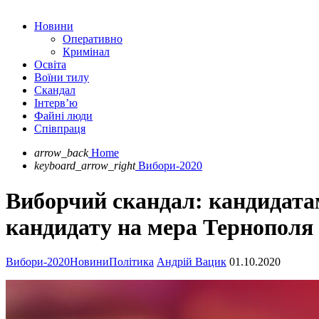
Новини
Оперативно
Кримінал
Освіта
Воїни тилу
Скандал
Інтерв’ю
Файні люди
Співпраця
arrow_back
Home
keyboard_arrow_right
Вибори-2020
Виборчий скандал: кандидатам 
кандидату на мера Тернополя
Вибори-2020
Новини
Політика
Андрій Вацик
01.10.2020