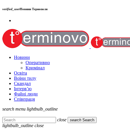
verified_user
Новини Тернополя
Новини
Оперативно
Кримінал
Освіта
Воїни тилу
Скандал
Інтерв’ю
Файні люди
Співпраця
search
menu
lightbulb_outline
close
search
Search
lightbulb_outline
close