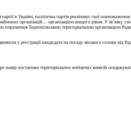
партії в Україні, політична партія реалізовує свої повноваження 
х районних організацій… організацією вищого рівня. У зв’язку з
о порушення Тернопільською територіальною організацією Радик
вили у реєстрації кандидата на посаду міського голови від Рад
про намір постанови територіальних виборчих комісій оскаржувати