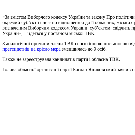
«За змістом Виборчого кодексу України та закону Про політичні 
окремий суб’єкт і і не є по відношенню до її обласних, міськи
визначеним Виборчим кодексом України, суб’єктом свідчить пр
України», – йдеться у постанові міської ТВК.
З аналогічної причини члени ТВК своєю іншою постановою відмо
претендетнів на крісло мера
зменшилась до 9 осіб.
Також не зареєструвала кандидатів партії і обласна ТВК.
Голова обласної організації партії Богдан Яциковський заявив 