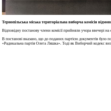
Тернопільська міська територіальна виборча комісія відмови
Відповідну постанову члени комісії прийняли учора ввечері на 
В постанові вказано, що до поданих партією документів було п
«Радикальна партія Олега Ляшка». Тоді як Виборчий кодекс визн