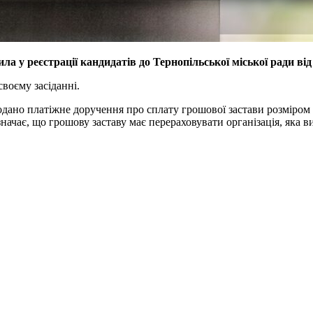
ла у реєстрації кандидатів до Тернопільської міської ради ві
своєму засіданні.
одано платіжне доручення про сплату грошової застави розміром
ачає, що грошову заставу має перераховувати організація, яка в