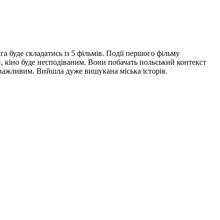
а буде складатись із 5 фільмів. Події першого фільму
и, кіно буде несподіваним. Вони побачать польський контекст
ло важливим. Вийшла дуже вишукана міська історія.