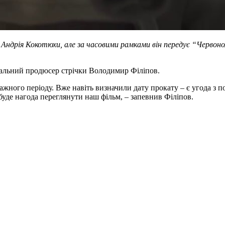
 Андрія Кокотюхи, але за часовими рамками він передує “Червоном
еральний продюсер стрічки Володимир Філіпов.
ажного періоду. Вже навіть визначили дату прокату – є угода з
буде нагода переглянути наш фільм, – запевнив Філіпов.