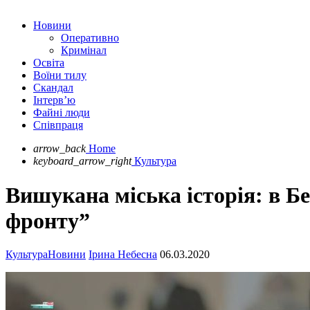
Новини
Оперативно
Кримінал
Освіта
Воїни тилу
Скандал
Інтерв’ю
Файні люди
Співпраця
arrow_back
Home
keyboard_arrow_right
Культура
Вишукана міська історія: в Б
фронту”
Культура
Новини
Ірина Небесна
06.03.2020