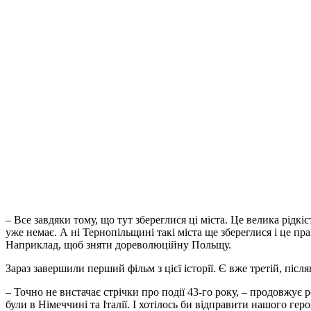
– Все завдяки тому, що тут збереглися ці міста. Це велика рідк
уже немає. А ні Тернопільщині такі міста ще збереглися і це пр
Наприклад, щоб зняти дореволюційну Польщу.
Зараз завершили перший фільм з цієї історії. Є вже третій, післ
– Точно не вистачає стрічки про події 43-го року, – продовжує 
були в Німеччині та Італії. І хотілось би відправити нашого ге