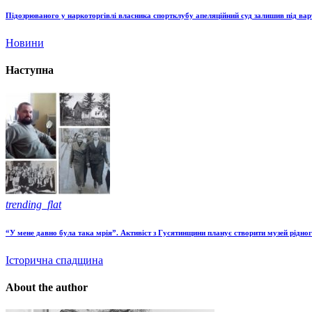
Підозрюваного у наркоторгівлі власника спортклубу апеляційний суд залишив під ва
Новини
Наступна
trending_flat
“У мене давно була така мрія”. Активіст з Гусятинщини планує створити музей рідног
Історична спадщина
About the author