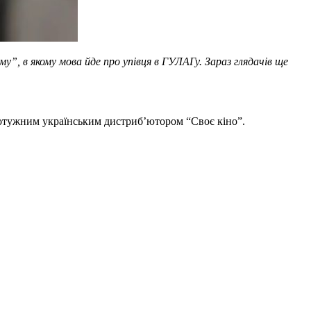
у”, в якому мова йде про упівця в ГУЛАГу. Зараз глядачів ще
 потужним українським дистриб’ютором “Своє кіно”.