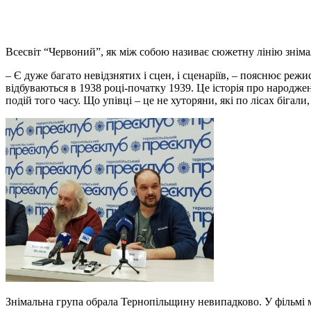
Всесвіт “Червоний”, як між собою називає сюжетну лінію знімаль
– Є дуже багато невідзнятих і сцен, і сценаріїв, – пояснює реж
відбуваються в 1938 році-початку 1939. Це історія про народже
подій того часу. Що упівці – це не хуторяни, які по лісах бігал
Знімальна група обрала Тернопільщину невипадково. У фільмі 