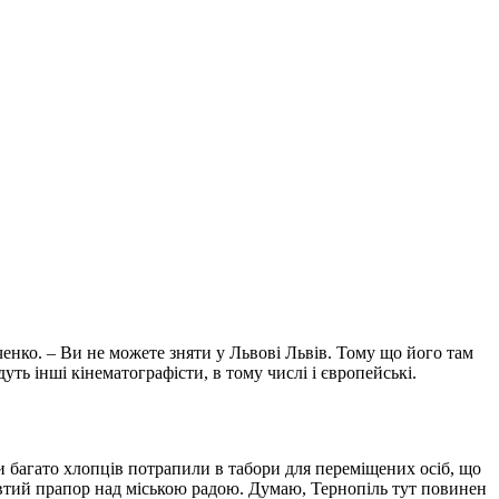
аченко. – Ви не можете зняти у Львові Львів. Тому що його там
уть інші кінематографісти, в тому числі і європейські.
ли багато хлопців потрапили в табори для переміщених осіб, що
-жовтий прапор над міською радою. Думаю, Тернопіль тут повинен