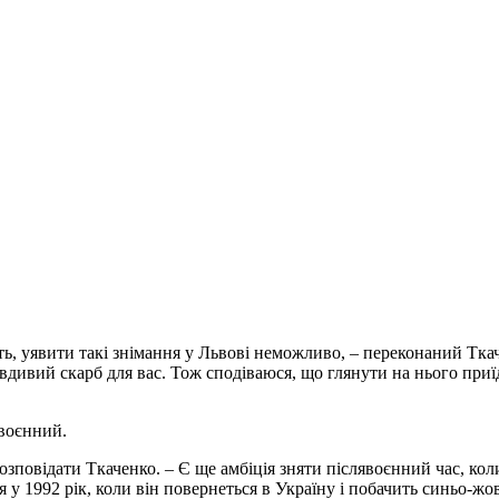
ість, уявити такі знімання у Львові неможливо, – переконаний Тк
авдивий скарб для вас. Тож сподіваюся, що глянути на нього приїд
явоєнний.
розповідати Ткаченко. – Є ще амбіція зняти післявоєнний час, ко
роя у 1992 рік, коли він повернеться в Україну і побачить синьо