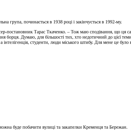
на група, починається в 1938 році і закінчується в 1992-му.
исер-постановник Тарас Ткаченко. – Тож маю сподівання, що ця саг
ння борця. Думаю, для більшості тих, хто недотичний до цієї тем
и, а інтелігенція, студенти, люди міського штибу. Для мене це бу
можна буде побачити вулиці та закапелки Кременця та Бережан.