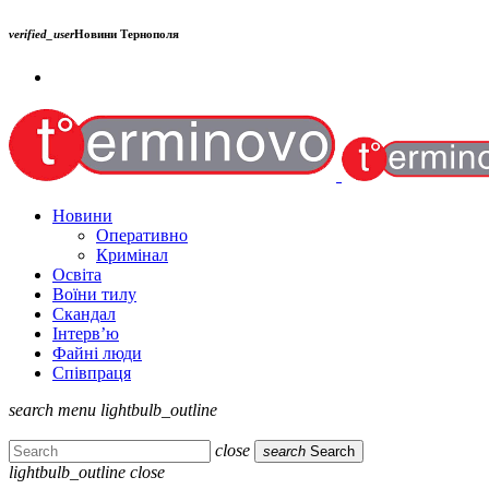
verified_user
Новини Тернополя
Новини
Оперативно
Кримінал
Освіта
Воїни тилу
Скандал
Інтерв’ю
Файні люди
Співпраця
search
menu
lightbulb_outline
close
search
Search
lightbulb_outline
close