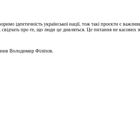
воримо ідентичність української нації, тож такі проєкти є важл
 свідчать про те, що люди це дивляться. Це питання не касових зб
ояснив Володимир Філіпов.