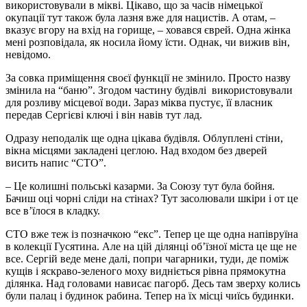
використовували в мікві. Цікаво, що за часів німецької
окупації тут також була лазня вже для нацистів. А отам, –
вказує вгору на вхід на горище, – ховався єврей. Одна жінка
мені розповідала, як носила йому їсти. Однак, чи вижив він,
невідомо.
За совка приміщення своєї функції не змінило. Просто назву
змінила на “баню”. Згодом частину будівлі використовували
для розливу місцевої води. Зараз міква пустує, її власник
передав Сергієві ключі і він навів тут лад.
Одразу неподалік ще одна цікава будівля. Облуплені стіни,
вікна місцями закладені цеглою. Над входом без дверей
висить напис “СТО”.
– Це колишні польські казарми. За Союзу тут була бойня.
Бачиш оці чорні сліди на стінах? Тут засолювали шкіри і от це
все в’їлося в кладку.
СТО вже теж із позначкою “екс”. Тепер це ще одна напівруїна
в колекції Гусятина. Але на цій ділянці об’їзної міста це ще не
все. Сергій веде мене далі, попри чагарники, туди, де поміж
кущів і яскраво-зеленого моху видніється рівна прямокутна
ділянка. Над головами нависає пагорб. Десь там зверху колись
були палац і будинок рабина. Тепер на їх місці чиїсь будинки.