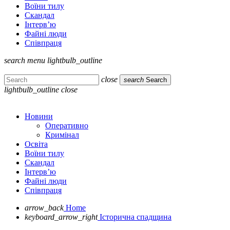
Воїни тилу
Скандал
Інтерв’ю
Файні люди
Співпраця
search
menu
lightbulb_outline
close
search
Search
lightbulb_outline
close
Новини
Оперативно
Кримінал
Освіта
Воїни тилу
Скандал
Інтерв’ю
Файні люди
Співпраця
arrow_back
Home
keyboard_arrow_right
Історична спадщина