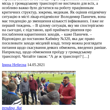
місць у громадському транспорті не вистачало для всіх, а
особливо важко було дістатися на роботу працівникам
критичних структур, зокрема, медикам. Як оцінив епідемічну
ситуацію в місті лікар-епідеміолог Володимир Паничев, вона
має тенденцію до зменшення кількості інфікованих. І вже не
перший тиждень. – В цілому ситуація, яку ми спостерігаємо
на сьогодні, є підставою, щоб приймати рішення про
послаблення карантинних заходів, – каже Паничев. –
Відповідно до постанови Кабміну №320, яка дає право
посилювати заходи місцевій владі, тепер можна розглядати
питання щодо скасування деяких обмежень, введених раніше.
Наприклад, щодо обмеження проїзду у громадському
транспорті. Читайте також: “А де ж транспорт? […]
Ірина Небесна
14.05.2021
trending_flat