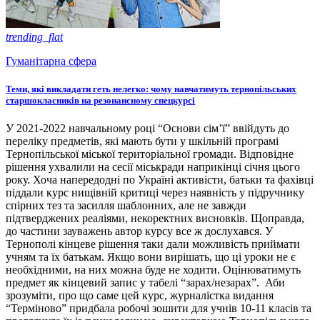
trending_flat
Гуманітарна сфера
Теми, які викладати геть нелегко: чому навчатимуть тернопільських
старшокласників на резонансному спецкурсі
У 2021-2022 навчальному році “Основи сім’ї” ввійдуть до
переліку предметів, які мають бути у шкільній програмі
Тернопільської міської територіальної громади. Відповідне
рішення ухвалили на сесії міськради наприкінці січня цього
року. Хоча напередодні по Україні активісти, батьки та фахівці
піддали курс нищівній критиці через наявність у підручнику
спірних тез та засилля шаблонних, але не завжди
підтверджених реаліями, некоректних висновків. Щоправда,
до частини зауважень автор курсу все ж дослухався. У
Тернополі кінцеве рішення таки дали можливість приймати
учням та їх батькам. Якщо вони вирішать, що ці уроки не є
необхідними, на них можна буде не ходити. Оцінюватимуть
предмет як кінцевий запис у табелі “зарах/незарах”. Аби
зрозуміти, про що саме цей курс, журналістка видання
“Терміново” придбала робочі зошити для учнів 10-11 класів та