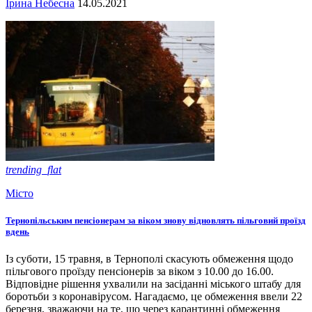
Ірина Небесна
14.05.2021
trending_flat
Місто
Тернопільським пенсіонерам за віком знову відновлять пільговий проїзд
вдень
Із суботи, 15 травня, в Тернополі скасують обмеження щодо
пільгового проїзду пенсіонерів за віком з 10.00 до 16.00.
Відповідне рішення ухвалили на засіданні міського штабу для
боротьби з коронавірусом. Нагадаємо, це обмеження ввели 22
березня, зважаючи на те, що через карантинні обмеження