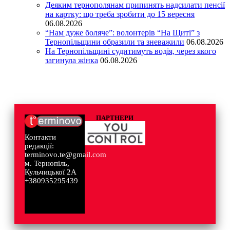
Деяким тернополянам припинять надсилати пенсії
на картку: що треба зробити до 15 вересня
06.08.2026
“Нам дуже боляче”: волонтерів “На Щиті” з
Тернопільщини образили та зневажили
06.08.2026
На Тернопільщині судитимуть водія, через якого
загинула жінка
06.08.2026
ПАРТНЕРИ
Контакти
редакції:
terminovo.te@gmail.com
м. Тернопіль,
Кульчицької 2А
+380935295439