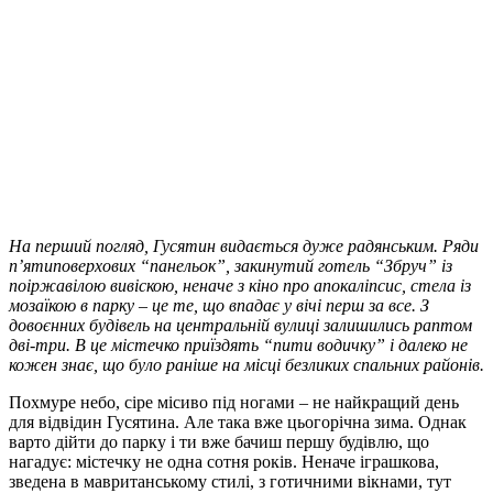
На перший погляд, Гусятин видається дуже радянським. Ряди
п’ятиповерхових “панельок”, закинутий готель “Збруч” із
поіржавілою вивіскою, неначе з кіно про апокаліпсис, стела із
мозаїкою в парку – це те, що впадає у вічі перш за все. З
довоєнних будівель на центральній вулиці залишились раптом
дві-три. В це містечко приїздять “пити водичку” і далеко не
кожен знає, що було раніше на місці безликих спальних районів.
Похмуре небо, сіре місиво під ногами – не найкращий день
для відвідин Гусятина. Але така вже цьогорічна зима. Однак
варто дійти до парку і ти вже бачиш першу будівлю, що
нагадує: містечку не одна сотня років. Неначе іграшкова,
зведена в мавританському стилі, з готичними вікнами, тут