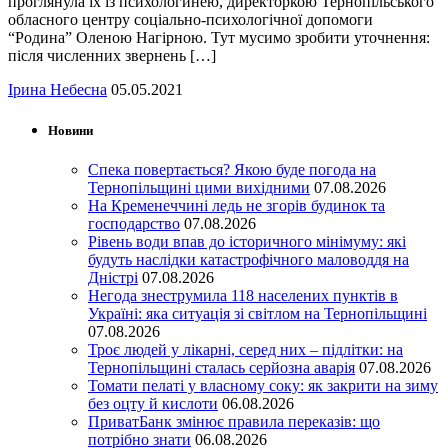
проглянула їх із психологинею, директоркою Тернопільського
обласного центру соціально-психологічної допомоги
“Родина” Оленою Нагірною. Тут мусимо зробити уточнення:
після численних звернень […]
Ірина Небесна
05.05.2021
Новини
Спека повертається? Якою буде погода на
Тернопільщині цими вихідними
07.08.2026
На Кременеччині ледь не згорів будинок та
господарство
07.08.2026
Рівень води впав до історичного мінімуму: які
будуть наслідки катастрофічного маловоддя на
Дністрі
07.08.2026
Негода знеструмила 118 населених пунктів в
Україні: яка ситуація зі світлом на Тернопільщині
07.08.2026
Троє людей у лікарні, серед них – підлітки: на
Тернопільщині сталась серйозна аварія
07.08.2026
Томати пелаті у власному соку: як закрити на зиму
без оцту й кислоти
06.08.2026
ПриватБанк змінює правила переказів: що
потрібно знати
06.08.2026