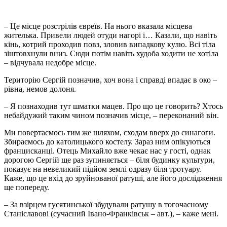
– Це місце розстрілів євреїв. На нього вказала місцева
жителька. Привели людей отуди нагорі і… Казали, що навіть
кінь, котрий проходив повз, зловив випадкову кулю. Всі тіла
зіштовхнули вниз. Сюди потім навіть худоба ходити не хотіла
– відчувала недобре місце.
Територію Сергій позначив, хоч вона і справді впадає в око –
рівна, немов долоня.
– Я познаходив тут шматки мацев. Про що це говорить? Хтось
небайдужий таким чином позначив місце, – переконаний він.
Ми повертаємось тим же шляхом, сходам вверх до синагоги.
Збираємось до католицького костелу. Зараз ним опікуються
францисканці. Отець Михайло вже чекає нас у гості, однак
дорогою Сергій ще раз зупиняється – біля будинку культури,
показує на невеликий підйом землі одразу біля тротуару.
Каже, що це вхід до зруйнованої ратуші, але його дослідження
ще попереду.
– За взірцем гусятинської збудували ратушу в тогочасному
Станіславові (сучасний Івано-Франківськ – авт.), – каже мені.