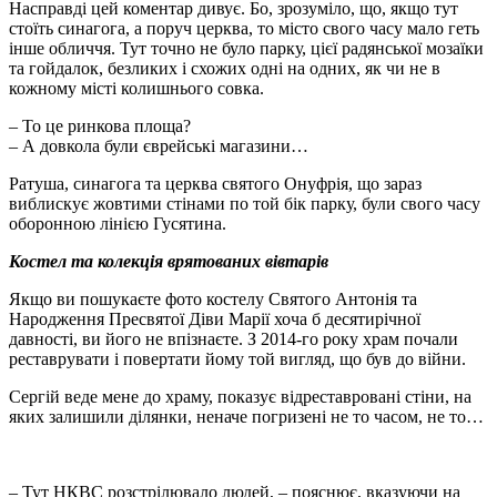
Насправді цей коментар дивує. Бо, зрозуміло, що, якщо тут
стоїть синагога, а поруч церква, то місто свого часу мало геть
інше обличчя. Тут точно не було парку, цієї радянської мозаїки
та гойдалок, безликих і схожих одні на одних, як чи не в
кожному місті колишнього совка.
– То це ринкова площа?
– А довкола були єврейські магазини…
Ратуша, синагога та церква святого Онуфрія, що зараз
виблискує жовтими стінами по той бік парку, були свого часу
оборонною лінією Гусятина.
Костел та колекція врятованих вівтарів
Якщо ви пошукаєте фото костелу Святого Антонія та
Народження Пресвятої Діви Марії хоча б десятирічної
давності, ви його не впізнаєте. З 2014-го року храм почали
реставрувати і повертати йому той вигляд, що був до війни.
Сергій веде мене до храму, показує відреставровані стіни, на
яких залишили ділянки, неначе погризені не то часом, не то…
– Тут НКВС розстрілювало людей, – пояснює, вказуючи на