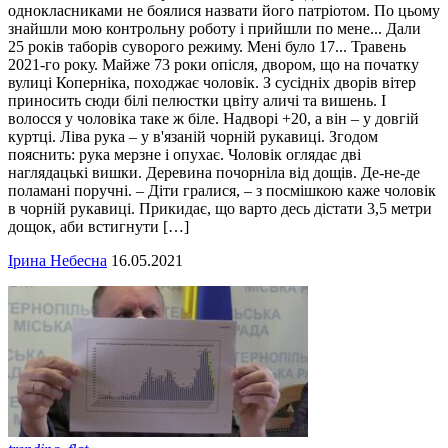
однокласниками не боялися назвати його патріотом. По цьому
знайшли мою контрольну роботу і прийшли по мене... Дали
25 років таборів суворого режиму. Мені було 17... Травень
2021-го року. Майже 73 роки опісля, двором, що на початку
вулиці Коперніка, походжає чоловік. З сусідніх дворів вітер
приносить сюди білі пелюстки цвіту аличі та вишень. І
волосся у чоловіка таке ж біле. Надворі +20, а він – у довгій
куртці. Ліва рука – у в'язаній чорній рукавиці. Згодом
пояснить: рука мерзне і опухає. Чоловік оглядає дві
наглядацькі вишки. Деревина почорніла від дощів. Де-не-де
поламані поручні. – Діти гралися, – з посмішкою каже чоловік
в чорній рукавиці. Прикидає, що варто десь дістати 3,5 метри
дощок, аби встигнути […]
Ірина Небесна
16.05.2021