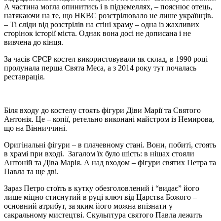
А частина могла опинитись і в підземеллях, – пояснює отець,
натякаючи на те, що НКВС розстрілювало не лише українців.
– Ті сліди від розстрілів на стіні храму – одна із жахливих
сторінок історії міста. Однак вона досі не дописана і не
вивчена до кінця.
За часів СРСР костел використовували як склад, в 1990 році
пролунала перша Свята Меса, а з 2014 року тут почалась
реставрація.
Біля входу до костелу стоять фігури Діви Марії та Святого
Антонія. Це – копії, ретельно виконані майстром із Немирова,
що на Вінниччині.
Оригінальні фігури – в плачевному стані. Вони, побиті, стоять
в храмі при вході. Загалом їх було шість: в нішах стояли
Антоній та Діва Марія. А над входом – фігури святих Петра та
Павла та ще дві.
Зараз Петро стоїть в кутку обезголовлений і “видає” його
лише міцно стиснутий в руці ключ від Царства Божого –
основний атрибут, за яким його можна впізнати у
сакральному мистецтві. Скульптура святого Павла лежить