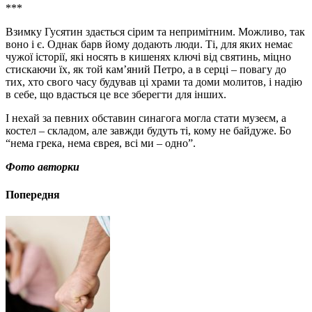
***
Взимку Гусятин здається сірим та непримітним. Можливо, так
воно і є. Однак барв йому додають люди. Ті, для яких немає
чужої історії, які носять в кишенях ключі від святинь, міцно
стискаючи їх, як той кам’яний Петро, а в серці – повагу до
тих, хто свого часу будував ці храми та доми молитов, і надію
в себе, що вдасться це все зберегти для інших.
І нехай за певних обставин синагога могла стати музеєм, а
костел – складом, але завжди будуть ті, кому не байдуже. Бо
“нема грека, нема єврея, всі ми – одно”.
Фото авторки
Попередня