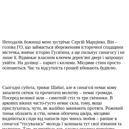
Неподалік божниці мене зустрічає Сергій Марцінко. Він –
голова ГО, що займається збереженням історичної спадщини
містечка, вивчає історію Гусятина, а ще пильнує синагогу і не
лише її. Відмикає власним ключем дерев’яні двері і запрошує
увійти. На долівці – паркет і килими. Місцями стіни просто
осипаються. Час та відсутність грошей вбивають будівлю.
Сьогодні субота, триває Шабат, але в синагозі немає кому
запалити свічок та прочитати молитву – немає громади.
Посеред великої зали – самотній стіл та три свічники. В
аркових вікнах часто-густо немає скла, тому, якщо
прислухатись, чути, як жалібно завивають протяги. Рожевий
тиньк облазить зі стін, немов обпечена шкіра, місцями
видніються сліди від написів про чиюсь любов – раніше в
синагозі “тусувалась” молодь і залишала тут свої зізнання та
малюнки. Там, де протікає дах, кладка оголена повністю,