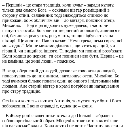
– Перший – це стара традиція, коли культ – заради культу,
тільки для самого Бога, – оскільки вівтар розміщений в
сторону стіни, священник тоді знаходиться спиною до
прихожан, бо ж обличчям він – до вівтаря, пояснює отець
Михайло. – Тоді віра відходить дуже далеко, і часто не
шанується особа. Бо коли ти звернений до людей, дивишся в
очі, бачиш як реагують, розуміють, то що відбувається на
вівтарі. Ще апостол Павло казав: “Нема грека, нема єврея, всі
ми – одно”. Ми не можемо ділитись, що хтось кращий, чи
гірший, чи вищий за іншого. Ті поділи ми повинні розв’язати.
Коли ходиш до церкви, ти сам повинен нею бути. Церква – це
не каміння, це живі люди, – пояснює.
Вівтар, обернений до людей, дозволяє говорити до людей,
повернувшись до них лицем, наголошує отець Михайло. Бо
тоді вчимося більше поваги один до одного і підтримки між
людьми. Але старий вівтар в храмі потрібен як нагадування
про стару традицію.
Оскільки костел – святого Антонія, то мусить тут бути і його
зображення. І воно справді є, однак це – копія.
– В 46-му році священники втекли до Польщі і забрали з
собою оригінальний образ. Місцеві католики також втікали
від радянської влади. Хоча дехто і не встиг. Частину виселили.