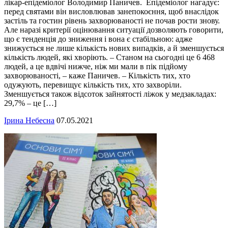
лікар-епідеміолог Володимир Паничев. Епідеміолог нагадує:
перед святами він висловлював занепокоєння, щоб внаслідок
застіль та гостин рівень захворюваності не почав рости знову.
Але наразі критерії оцінювання ситуації дозволяють говорити,
що є тенденція до зниження і вона є стабільною: адже
знижується не лише кількість нових випадків, а й зменшується
кількість людей, які хворіють. – Станом на сьогодні це 6 468
людей, а це вдвічі нижче, ніж ми мали в пік підйому
захворюваності, – каже Паничев. – Кількість тих, хто
одужують, перевищує кількість тих, хто захворіли.
Зменшується також відсоток зайнятості ліжок у медзакладах:
29,7% – це […]
Ірина Небесна
07.05.2021