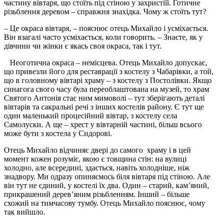
частину вівтаря, що стоїть під стіною у захристіїї. Готичне
різьблення деревом – справжня знахідка. Чому ж стоїть тут?
– Це окраса вівтаря, – пояснює отець Михайло і усміхається.
Він взагалі часто усміхається, коли говорить. – Знаєте, як у
дівчини чи жінки є якась своя окраса, так і тут.
Неоготична окраса – немісцева. Отець Михайло допускає,
що привезли його для реставрації з костелу з Чабарівки, а той,
що в головному вівтарі храму – з костелу з Постолівки. Якщо
синагога свого часу була переоблаштована на музей, то храм
Святого Антонія стає ним мимоволі – тут зберігають деталі
вівтарів та сакральні речі з інших костелів району. Є тут ще
один маленький процесійний вівтар, з костелу села
Самолуски. А ще – хрест у вівтарній частині, більш всього
може бути з костела у Сидорові.
Отець Михайло відчиняє двері до самого храму і в цей
момент кожен розуміє, якою є товщина стін: на вулиці
холодно, але всередині, здається, навіть холодніше, ніж
знадвору. Ми одразу опиняємось біля вівтаря під стіною. Але
він тут не єдиний, у костелі їх два. Один – старий, кам’яний,
прикрашений дерев’яним різьбленням. Інший – більше
схожий на тимчасову тумбу. Отець Михайло пояснює, чому
так вийшло.