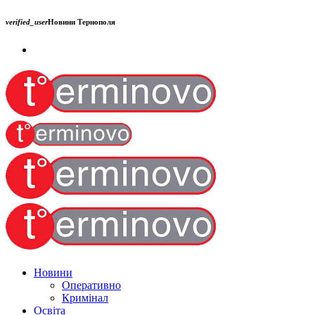
verified_user
Новини Тернополя
Новини
Оперативно
Кримінал
Освіта