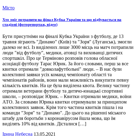
Місто
Хто зміг потрапити на фінал Кубка України та що відбувається на
стадіоні (фоторепортаж, відео)
Бути присутніми на фіналі Кубка України з футболу, де 13
травня зіграють "Динамо" (Київ) та "Зоря" (Луганськ), змогли
далеко не всі. Із виділених лише 3000 місць на матч потрапили
люди "від футболу", медики, атовці та вихованці дитячих
спортшкіл. Про це Терміново розповів голова обласної
асоціації футболу Тарас Юрик. За його словами, перш за все
квитки отримали "довколафутбольні" люди. – В нас були
колективні заявки усіх команд чемпіонату області та
чемпіонатів районів, вони мали можливість викупити певну
кількість квитків. На це була виділена квота. Велику частину
отримали ветерани футболу та дитячо-юнацькі спортивні
школи, – розповідає Юрик. – Квитки отримали медики, воїни
АТО. За словами Юрика квитки отримували за принципом
колективних заявок. Крім того частина квитків пішла і на
команди "Зоря" та "Динамо". До цього на рішенні міського
штабу для боротьби з коронавірусом йшла мова, що їм
виділять 10% від квитків. Дісталися […]
Ірина Небесна
13.05.2021