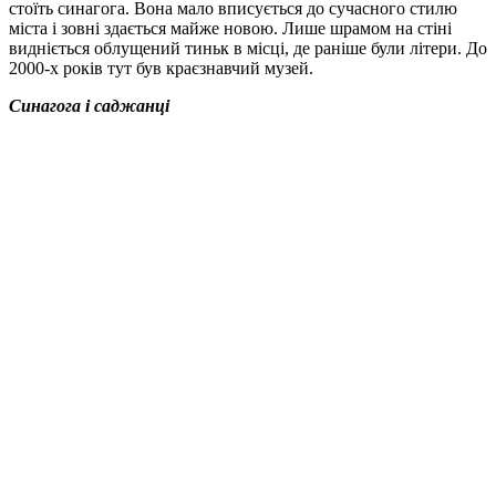
стоїть синагога. Вона мало вписується до сучасного стилю
міста і зовні здається майже новою. Лише шрамом на стіні
видніється облущений тиньк в місці, де раніше були літери. До
2000-х років тут був краєзнавчий музей.
Синагога і саджанці