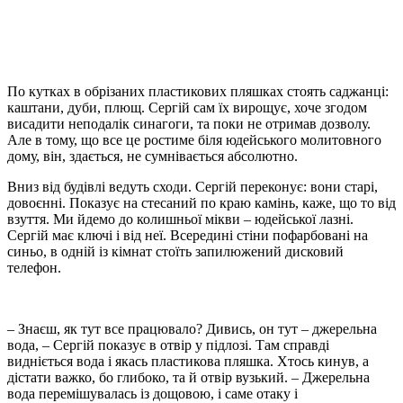
По кутках в обрізаних пластикових пляшках стоять саджанці:
каштани, дуби, плющ. Сергій сам їх вирощує, хоче згодом
висадити неподалік синагоги, та поки не отримав дозволу.
Але в тому, що все це ростиме біля юдейського молитовного
дому, він, здається, не сумнівається абсолютно.
Вниз від будівлі ведуть сходи. Сергій переконує: вони старі,
довоєнні. Показує на стесаний по краю камінь, каже, що то від
взуття. Ми йдемо до колишньої мікви – юдейської лазні.
Сергій має ключі і від неї. Всередині стіни пофарбовані на
синьо, в одній із кімнат стоїть запилюжений дисковий
телефон.
– Знаєш, як тут все працювало? Дивись, он тут – джерельна
вода, – Сергій показує в отвір у підлозі. Там справді
видніється вода і якась пластикова пляшка. Хтось кинув, а
дістати важко, бо глибоко, та й отвір вузький. – Джерельна
вода перемішувалась із дощовою, і саме отаку і