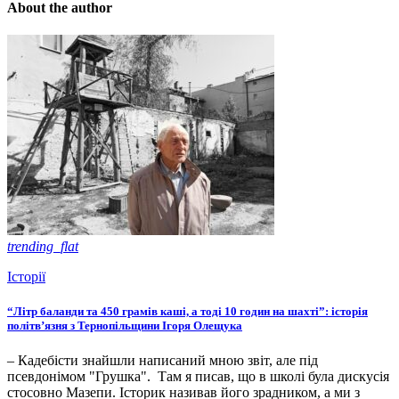
About the author
trending_flat
Історії
“Літр баланди та 450 грамів каші, а тоді 10 годин на шахті”: історія
політв’язня з Тернопільщини Ігоря Олещука
– Кадебісти знайшли написаний мною звіт, але під
псевдонімом "Грушка". Там я писав, що в школі була дискусія
стосовно Мазепи. Історик називав його зрадником, а ми з