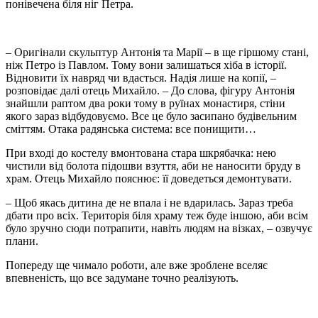
понівечена біля ніг Петра.
– Оригінали скульптур Антонія та Марії – в ще гіршому стані,
ніж Петро із Павлом. Тому вони залишаться хіба в історії.
Відновити їх навряд чи вдасться. Надія лише на копії, –
розповідає далі отець Михайло. – До слова, фігуру Антонія
знайшли раптом два роки тому в руїнах монастиря, стіни
якого зараз відбудовуємо. Все це було засипано будівельним
сміттям. Отака радянська система: все понищити…
При вході до костелу вмонтована стара шкрябачка: нею
чистили від болота підошви взуття, аби не наносити бруду в
храм. Отець Михайло пояснює: її доведеться демонтувати.
– Щоб якась дитина де не впала і не вдарилась. Зараз треба
дбати про всіх. Територія біля храму теж буде іншою, аби всім
було зручно сюди потрапити, навіть людям на візках, – озвучує
плани.
Попереду ще чимало роботи, але вже зроблене вселяє
впевненість, що все задумане точно реалізують.