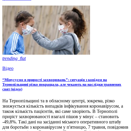
trending_flat
Відео
“Мінусуємо в прирості захворювань”: ситуація з ковідом на
Тернопільщині різко покращала, але чекають на наслідки травневих
свят (відео)
На Тернопільщині та в обласному центрі, зокрема, різко
знижується кількість випадків інфікування коронавірусом, а
також кількість пацієнтів, які саме хворіють. В Тернополі
приріст захворюваності взагалі пішов у мінус – становить
-49,8%. Такі дані на засіданні міського оперативного штабу
для боротьби з коронавірусом у п'ятницю, 7 травня, повідомив