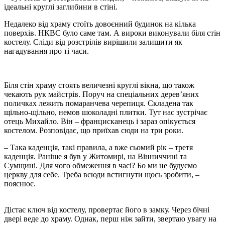
ідеальні круглі заглибини в стіні.
Недалеко від храму стоїть довоєнний будинок на кілька
поверхів. НКВС було саме там. А вироки виконували біля стін
костелу. Сліди від розстрілів вирішили залишити як
нагадування про ті часи.
Біля стін храму стоять величезні круглі вікна, що також
чекають рук майстрів. Поруч на спеціальних дерев’яних
поличках лежить помаранчева черепиця. Складена так
щільно-щільно, немов шоколадні плитки. Тут нас зустрічає
отець Михайло. Він – францисканець і зараз опікується
костелом. Розповідає, що приїхав сюди на три роки.
– Така каденція, такі правила, а вже сьомий рік – третя
каденція. Раніше я був у Житомирі, на Вінниччині та
Сумщині. Для чого обмеження в часі? Бо ми не будуємо
церкву для себе. Треба всюди встигнути щось зробити, –
пояснює.
Дістає ключ від костелу, провертає його в замку. Через бічні
двері веде до храму. Однак, перш ніж зайти, звертаю увагу на