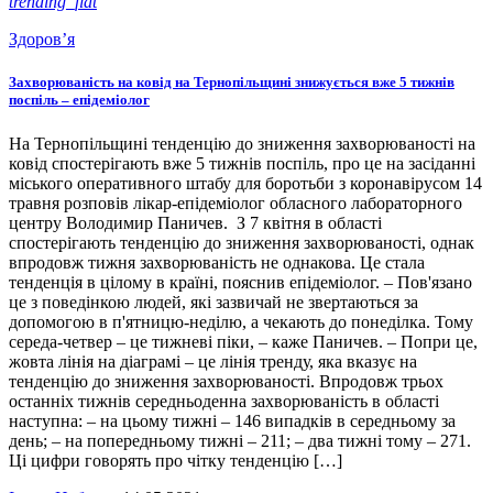
trending_flat
Здоров’я
Захворюваність на ковід на Тернопільщині знижується вже 5 тижнів
поспіль – епідеміолог
На Тернопільщині тенденцію до зниження захворюваності на
ковід спостерігають вже 5 тижнів поспіль, про це на засіданні
міського оперативного штабу для боротьби з коронавірусом 14
травня розповів лікар-епідеміолог обласного лабораторного
центру Володимир Паничев. З 7 квітня в області
спостерігають тенденцію до зниження захворюваності, однак
впродовж тижня захворюваність не однакова. Це стала
тенденція в цілому в країні, пояснив епідеміолог. – Пов'язано
це з поведінкою людей, які зазвичай не звертаються за
допомогою в п'ятницю-неділю, а чекають до понеділка. Тому
середа-четвер – це тижневі піки, – каже Паничев. – Попри це,
жовта лінія на діаграмі – це лінія тренду, яка вказує на
тенденцію до зниження захворюваності. Впродовж трьох
останніх тижнів середньоденна захворюваність в області
наступна: – на цьому тижні – 146 випадків в середньому за
день; – на попередньому тижні – 211; – два тижні тому – 271.
Ці цифри говорять про чітку тенденцію […]