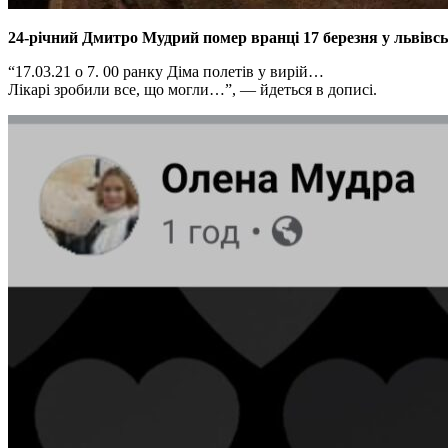
24-річний Дмитро Мудрий помер вранці 17 березня у львівсь
“17.03.21 о 7. 00 ранку Діма полетів у вирій…
Лікарі зробили все, що могли…”, — йдеться в дописі.