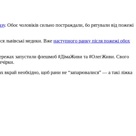
азу
. Обоє чоловіків сильно постраждали, бо рятували від пожежі
ися львівські медики. Вже
наступного ранку після пожежі обох
оцмережах запустили флешмоб #ДімаЖиви та #ОлегЖиви. Свого
ечірки.
ах вкрай необхідно, щоб рани не “запарювалися” — а такі ліжка