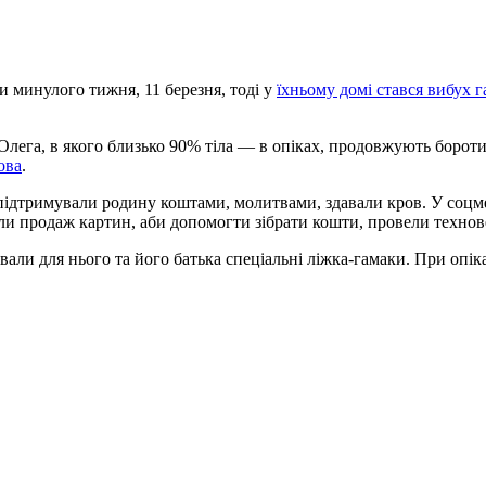
и минулого тижня, 11 березня, тоді у
їхньому домі стався вибух г
 Олега, в якого близько 90% тіла — в опіках, продовжують борот
ова
.
ва підтримували родину коштами, молитвами, здавали кров. У с
и продаж картин, аби допомогти зібрати кошти, провели технов
али для нього та його батька спеціальні ліжка-гамаки. При опік