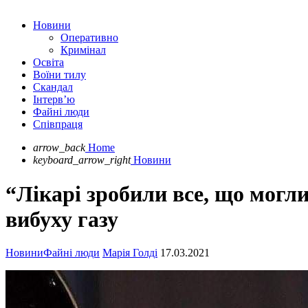
Новини
Оперативно
Кримінал
Освіта
Воїни тилу
Скандал
Інтерв’ю
Файні люди
Співпраця
arrow_back
Home
keyboard_arrow_right
Новини
“Лікарі зробили все, що могл
вибуху газу
Новини
Файні люди
Марія Голді
17.03.2021