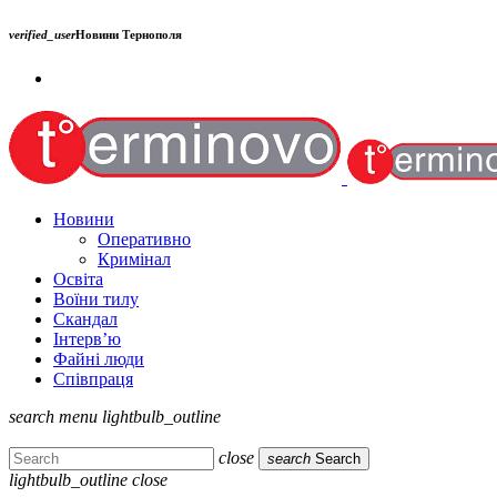
verified_user
Новини Тернополя
Новини
Оперативно
Кримінал
Освіта
Воїни тилу
Скандал
Інтерв’ю
Файні люди
Співпраця
search
menu
lightbulb_outline
close
search
Search
lightbulb_outline
close