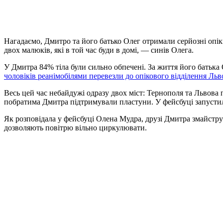
Нагадаємо, Дмитро та його батько Олег отримали серйозні опік
двох малюків, які в той час буди в домі, — синів Олега.
У Дмитра 84% тіла були сильно обпечені. За життя його батька
чоловіків реанімобілями перевезли до опікового відділення Льв
Весь цей час небайдужі одразу двох міст: Тернополя та Льво
побратима Дмитра підтримували пластуни. У фейсбуці запустил
Як розповідала у фейсбуці Олена Мудра, друзі Дмитра змайструв
дозволяють повітрю вільно циркулювати.