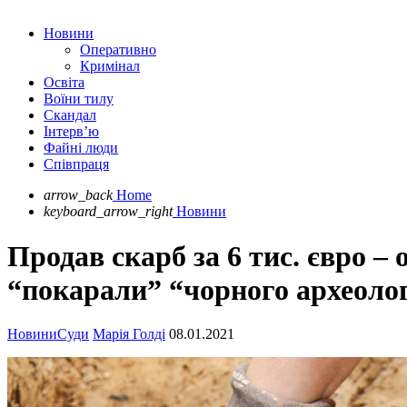
Новини
Оперативно
Кримінал
Освіта
Воїни тилу
Скандал
Інтерв’ю
Файні люди
Співпраця
arrow_back
Home
keyboard_arrow_right
Новини
Продав скарб за 6 тис. євро –
“покарали” “чорного археоло
Новини
Суди
Марія Голді
08.01.2021