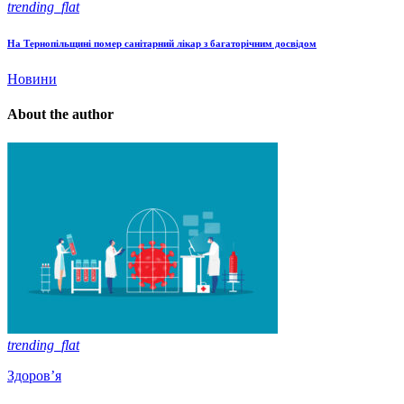
trending_flat
На Тернопільщині помер санітарний лікар з багаторічним досвідом
Новини
About the author
trending_flat
Здоров’я