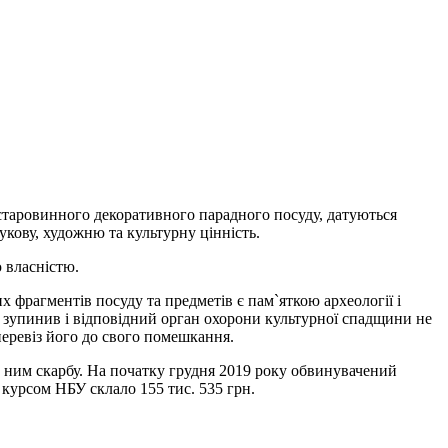
м старовинного декоративного парадного посуду, датуються
укову, художню та культурну цінність.
ю власністю.
фрагментів посуду та предметів є пам`яткою археології і
не зупинив і відповідний орган охорони культурної спадщини не
еревіз його до свого помешкання.
го ним скарбу. На початку грудня 2019 року обвинувачений
 курсом НБУ склало 155 тис. 535 грн.