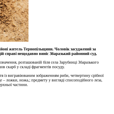
айоні житель Тернопільщини. Чоловік засуджений за
цій справі нещодавно виніс Збаразький районний суд.
изначення, розташованій біля села Зарубинці Збаразького
шов скарб у складі фрагментів посуду.
тя із вигравіюваним зображенням риби, четвертину срібної
– ложки, ножа,; предмету у вигляді списоподібного леза,
ерхньої частини.