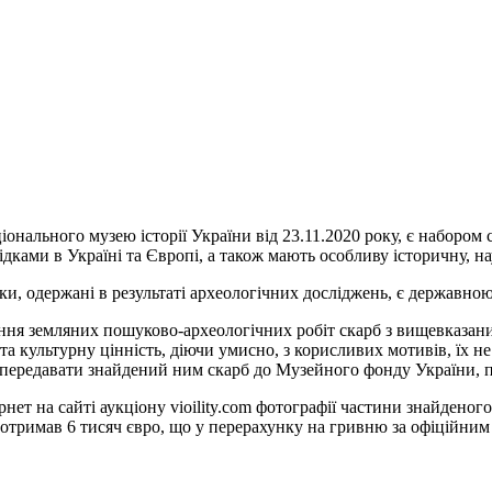
ціонального музею історії України від 23.11.2020 року, є наборо
ками в Україні та Європі, а також мають особливу історичну, на
ки, одержані в результаті археологічних досліджень, є державно
я земляних пошуково-археологічних робіт скарб з вищевказаних 
та культурну цінність, діючи умисно, з корисливих мотивів, їх 
 передавати знайдений ним скарб до Музейного фонду України, п
нет на сайті аукціону vioility.com фотографії частини знайдено
к отримав 6 тисяч євро, що у перерахунку на гривню за офіційним