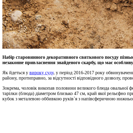
Набір старовинного декоративного святкового посуду пізньо
незаконне привласнення знайденого скарбу, що має особливу 
Як йдеться у
вироку суду
, у період 2016-2017 року обвинувачен
району, протиправно, за відсутності відповідного дозволу, про
Зокрема, чоловік викопав половини великого блюда овальної ф
тарілки (блюда) діаметром близько 47 см, край якої рельєфно
кубок з металевою оббивкою руків`я з напівсферичною нижнь