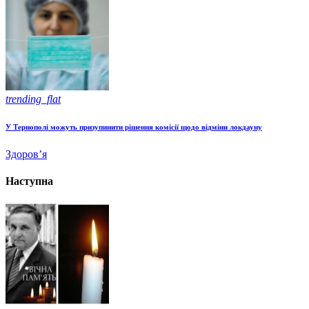
trending_flat
У Тернополі можуть призупинити рішення комісії щодо відміни локдауну
Здоров’я
Наступна