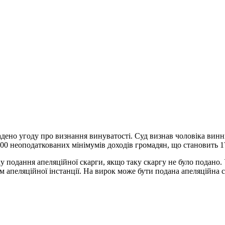
адено угоду про визнання винуватості. Суд визнав чоловіка ви
00 неоподаткованих мінімумів доходів громадян, що становить 1
у подання апеляційної скарги, якщо таку скаргу не було подано. 
м апеляційної інстанції.
На вирок може бути подана апеляційна с