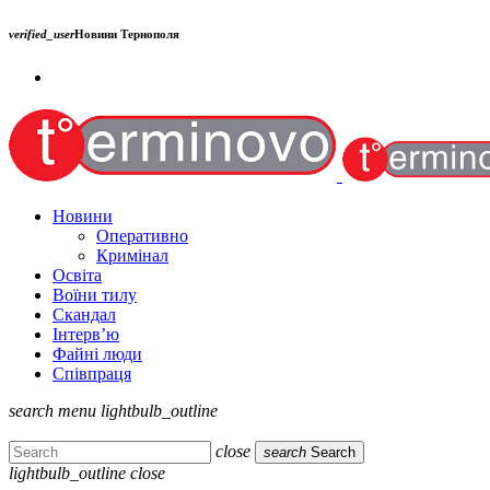
verified_user
Новини Тернополя
Новини
Оперативно
Кримінал
Освіта
Воїни тилу
Скандал
Інтерв’ю
Файні люди
Співпраця
search
menu
lightbulb_outline
close
search
Search
lightbulb_outline
close