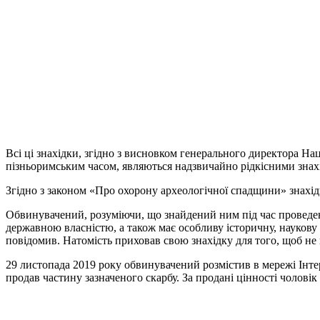
Всі ці знахідки, згідно з висновком генерального директора На
пізньоримським часом, являються надзвичайно рідкісними знахід
Згідно з законом «Про охорону археологічної спадщини» знахід
Обвинувачений, розуміючи, що знайдений ним під час проведенн
державною власністю, а також має особливу історичну, наукову 
повідомив. Натомість приховав свою знахідку для того, щоб не
29 листопада 2019 року обвинувачений розмістив в мережі Інтер
продав частину зазначеного скарбу. За продані цінності чолові