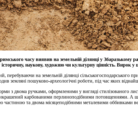
римського часу виявив на земельній ділянці у Збаразькому р
історичну, наукову, художню чи культурну цінність. Вирок у 
ий, перебуваючи на земельній ділянці сільськогосподарського пр
водив земляні пошуково-археологічні роботи, під час яких віднай
орми з двома ручками, оформленими у вигляді стилізованого лис
 прикрашений карбованими перлиноподібними потовщеннями. А ще 
ою частиною та двома місяцеподібними металевими оббивками в