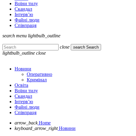
Воїни тилу
Скандал
Інтерв’ю
Файні люди
Співпраця
search
menu
lightbulb_outline
close
search
Search
lightbulb_outline
close
Новини
Оперативно
Кримінал
Освіта
Воїни тилу
Скандал
Інтерв’ю
Файні люди
Співпраця
arrow_back
Home
keyboard_arrow_right
Новини