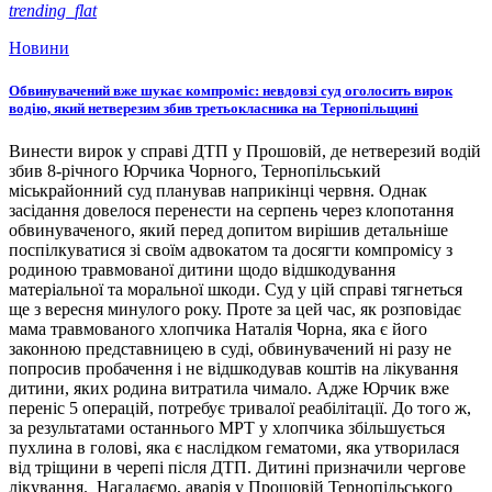
trending_flat
Новини
Обвинувачений вже шукає компроміс: невдовзі суд оголосить вирок
водію, який нетверезим збив третьокласника на Тернопільщині
Винести вирок у справі ДТП у Прошовій, де нетверезий водій
збив 8-річного Юрчика Чорного, Тернопільський
міськрайонний суд планував наприкінці червня. Однак
засідання довелося перенести на серпень через клопотання
обвинуваченого, який перед допитом вирішив детальніше
поспілкуватися зі своїм адвокатом та досягти компромісу з
родиною травмованої дитини щодо відшкодування
матеріальної та моральної шкоди. Суд у цій справі тягнеться
ще з вересня минулого року. Проте за цей час, як розповідає
мама травмованого хлопчика Наталія Чорна, яка є його
законною представницею в суді, обвинувачений ні разу не
попросив пробачення і не відшкодував коштів на лікування
дитини, яких родина витратила чимало. Адже Юрчик вже
переніс 5 операцій, потребує тривалої реабілітації. До того ж,
за результатами останнього МРТ у хлопчика збільшується
пухлина в голові, яка є наслідком гематоми, яка утворилася
від тріщини в черепі після ДТП. Дитині призначили чергове
лікування. Нагадаємо, аварія у Прошовій Тернопільського