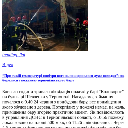
trending_flat
Відео
“При такій температурі повітря вогонь поширювався дуже швидко”: як
боролися з пожежею тернопільського бару
Близько години тривала ліквідація пожежі у барі “Коловорот”
на бульварі Шевченка у Тернополі. Нагадаємо, займання
почалося о 9.40 24 червня з прибудови бару, все приміщення
якого збудоване з дерева. Потерпілих у пожежі немає, на жаль,
приміщення бару згоріло практично вщент. Як повідомляють
в управління ДСНС в Тернопільській області, о 10:56 пожежу
локалізовано на площі 500 м кв, об 11:26 - ліквідовано. - Через
4-5 хвилин після повідомлення про пожежі підрозділ вже був