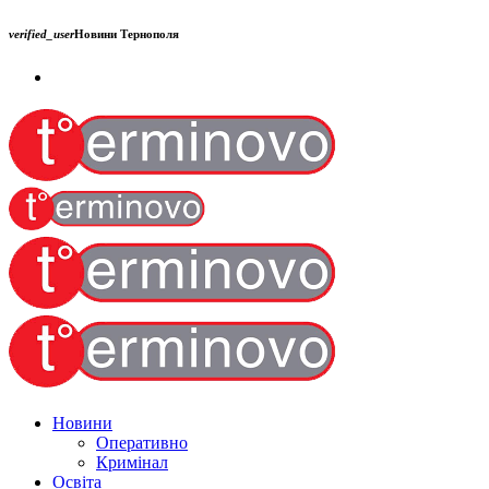
verified_user
Новини Тернополя
Новини
Оперативно
Кримінал
Освіта