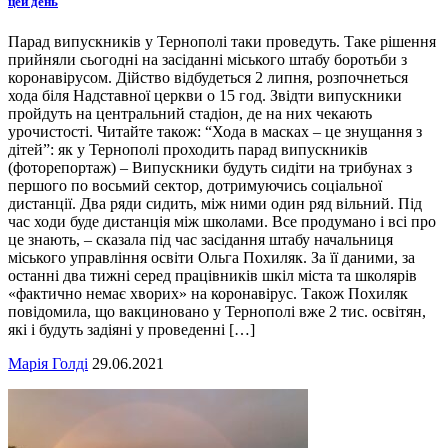
цей день
Парад випускників у Тернополі таки проведуть. Таке рішення
прийняли сьогодні на засіданні міського штабу боротьби з
коронавірусом. Дійство відбудеться 2 липня, розпочнеться
хода біля Надставної церкви о 15 год. Звідти випускники
пройдуть на центральний стадіон, де на них чекають
урочистості. Читайте також: “Хода в масках – це знущання з
дітей”: як у Тернополі проходить парад випускників
(фоторепортаж) – Випускники будуть сидіти на трибунах з
першого по восьмий сектор, дотримуючись соціальної
дистанції. Два ряди сидить, між ними один ряд вільний. Під
час ходи буде дистанція між школами. Все продумано і всі про
це знають, – сказала під час засідання штабу начальниця
міського управління освіти Ольга Похиляк. За її даними, за
останні два тижні серед працівників шкіл міста та школярів
«фактично немає хворих» на коронавірус. Також Похиляк
повідомила, що вакциновано у Тернополі вже 2 тис. освітян,
які і будуть задіяні у проведенні […]
Марія Голді
29.06.2021