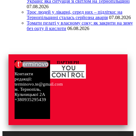
Україні: яка ситуація зі світлом на Тернопільщині
07.08.2026
Троє людей у лікарні, серед них – підлітки: на
Тернопільщині сталась серйозна аварія
07.08.2026
Томати пелаті у власному соку: як закрити на зиму
без оцту й кислоти
06.08.2026
ПАРТНЕРИ
Контакти
редакції:
terminovo.te@gmail.com
м. Тернопіль,
Кульчицької 2А
+380935295439