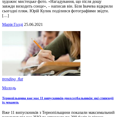
художнє мистецьке фото. «Нагадування, що після дощу
завжди виходить сонце», – написав він. Біля Івачева відкрили
сьогодні пляж. Юрій Кулик поділився фотографіями звідти.
[…]
Марія Голді
25.06.2021
trending_flat
Молодь
Тернопільщина вже має 11 випускників-двохсотбальників: які стипендії
їх чекають
Вже 11 випускників з Тернопільщини показали максимальний