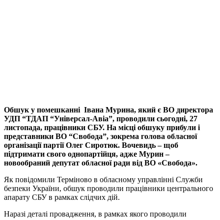
Обшук у помешканні Івана Мурина, який є ВО директора
УДП “ТДАП “Універсал-Авіа”, проводили сьогодні, 27
листопада, працівники СБУ. На місці обшуку прибули і
представники ВО “Свобода”, зокрема голова обласної
організації партії Олег Сиротюк. Вочевидь – щоб
підтримати свого однопартійця, адже Мурин –
новообраний депутат обласної ради від ВО «Свобода».
Як повідомили Терміново в обласному управлінні Служби
безпеки України, обшук проводили працівники центрального
апарату СБУ в рамках слідчих дій.
Наразі деталі провадження, в рамках якого проводили