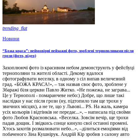
trending_flat
Новини
“Божа краса”: неймовірні пейзажні фото, зроблені тернополянами після
грози (фото, відео)
Захоплюючі фото із красивим небом демонструють у фейсбуці
тернополяни та жителі області. Декому вдалося
сфотографувати веселку, в одному з сіл випав величезний
град. «БОЖА КРАСА!», – так назвав своє фото, зроблене у
Збаражі біля церкви Павло Житко. «Не пожежа, не заграва...
Це у Тернополі - помаранчеве небо:) Добре, що лише такі
наслідки у нас після грози (ну, підтопило там ще трохи у
звичних місцях), а не те, що у Львові... РS. На жаль, камера
усіх кольорів і відтінків не передає...», – написала під своїми
фото Любов Красновська. «Веселка. Зовсім вечір, ще трохи
падав дощик. І звідкись сонце кинуло свої останні промені.
Хтось захотів розмалювати небо...», –ділиться емоціями від
побаченого Зіна Кушнірук. Андрій Кір зробив з салону авто