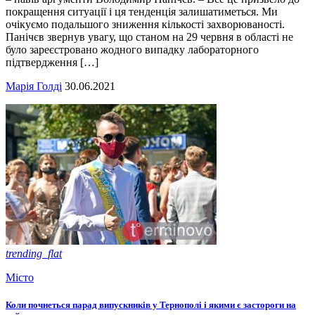
покращення ситуації і ця тенденція залишатиметься. Ми
очікуємо подальшого зниження кількості захворюваності.
Панічєв звернув увагу, що станом на 29 червня в області не
було зареєстровано жодного випадку лабораторного
підтвердження […]
Марія Голді
30.06.2021
trending_flat
Місто
Коли почнеться парад випускників у Тернополі і якими є застороги на