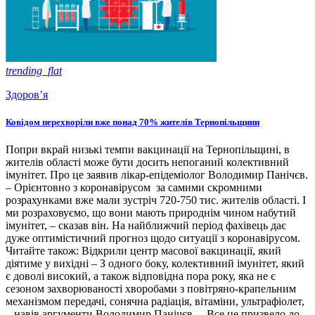
trending_flat
Здоров’я
Ковідом перехворіли вже понад 70% жителів Тернопільщини
Попри вкрай низькі темпи вакцинації на Тернопільщині, в
жителів області може бути досить непоганий колективний
імунітет. Про це заявив лікар-епідеміолог Володимир Панічєв.
– Орієнтовно з коронавірусом за самими скромними
розрахунками вже мали зустріч 720-750 тис. жителів області. І
ми розраховуємо, що вони мають природнім чином набутий
імунітет, – сказав він. На найближчий період фахівець дає
дуже оптимістичний прогноз щодо ситуації з коронавірусом.
Читайте також: Відкрили центр масової вакцинації, який
діятиме у вихідні – З одного боку, колективний імунітет, який
є доволі високий, а також відповідна пора року, яка не є
сезоном захворюваності хворобами з повітряно-крапельним
механізмом передачі, сонячна радіація, вітаміни, ультрафіолет,
– навів аргументи Володимир Панічєв. – Все це призвело до