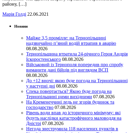
району, […]
Марія Голді
22.06.2021
Новини
Майже 3,5 промілле: на Тернопільщині
надзвичайно п’яний водій втрапив в аварію
08.08.2026
Тернопільщина втратила 24-річного Героя Андрія
Іскоростенського
08.08.2026
Військовий із Тернополя попередив про спробу
виманити дані бійців під виглядом ВСП
08.08.2026
До +12 вночі: якою буде погода на Тернопільщині
у наступні дні
08.08.2026
Спека повертається? Якою буде погода на
Тернопільщині цими вихідними
07.08.2026
На Кременеччині ледь не згорів будинок та
господарство
07.08.2026
Рівень води впав до історичного мінімуму: які
будуть наслідки катастрофічного маловоддя на
Дністрі
07.08.2026
Негода знеструмила 118 населених пунктів в