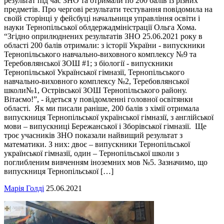
результат під час ЗНО та отримали по 200 балів із різних
предметів. Про чергові результати тестування повідомила на
своїй сторінці у фейсбуці начальниця управління освіти і
науки Тернопільської облдержадміністрації Ольга Хома.
“Згідно оприлюднених результатів ЗНО 25.06.2021 року в
області 200 балів отримали: з історії України - випускники
Тернопільського навчально-виховного комплексу №9 та
Теребовлянської ЗОШ #1; з біології - випускники
Тернопільської Української гімназії, Тернопільського
навчально-виховного комплексу №2, Теребовлянської
школи№1, Острівської ЗОШ Тернопільського району.
Вітаємо!”, - йдеться у повідомленні головної освітянки
області. Як ми писали раніше, 200 балів з хімії отримала
випускниця Тернопільської української гімназії, з англійської
мови – випускниці Бережанської і Зборівської гімназії. Ще
троє учасників ЗНО показали найвищий результат з
математики. З них: двоє – випускники Тернопільської
української гімназії, один – Тернопільської школи з
поглибленим вивченням іноземних мов №5. Зазначимо, що
випускниця Тернопільської […]
Марія Голді
25.06.2021