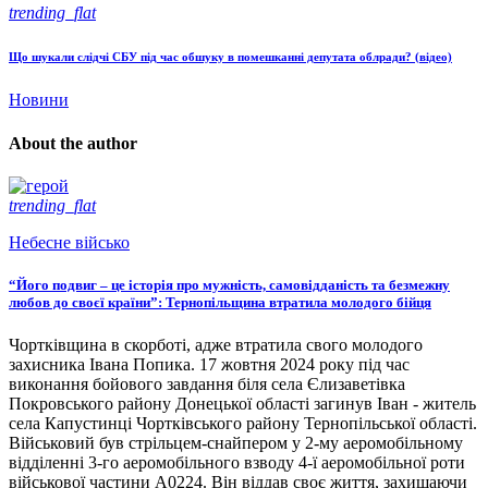
trending_flat
Що шукали слідчі СБУ під час обшуку в помешканні депутата облради? (відео)
Новини
About the author
trending_flat
Небесне військо
“Його подвиг – це історія про мужність, самовідданість та безмежну
любов до своєї країни”: Тернопільщина втратила молодого бійця
Чортківщина в скорботі, адже втратила свого молодого
захисника Івана Попика. 17 жовтня 2024 року під час
виконання бойового завдання біля села Єлизаветівка
Покровського району Донецької області загинув Іван - житель
села Капустинці Чортківського району Тернопільської області.
Військовий був стрільцем-снайпером у 2-му аеромобільному
відділенні 3-го аеромобільного взводу 4-ї аеромобільної роти
військової частини А0224. Він віддав своє життя, захищаючи