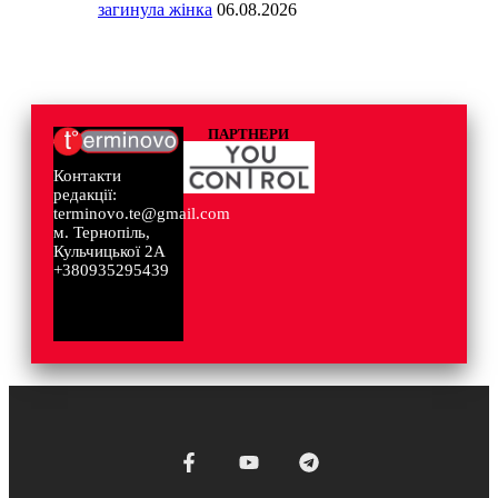
загинула жінка
06.08.2026
ПАРТНЕРИ
Контакти
редакції:
terminovo.te@gmail.com
м. Тернопіль,
Кульчицької 2А
+380935295439