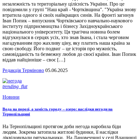
незалежність та територіальну цілісність України. Про це
повідомили у групі "Наш край - Чортківщина". "Україна знову
втратила одного зі своїх найкращих синів. На фронті загинув
Іван Попик – випускник Чортківського навчально-наукового
інституту підприємництва і бізнесу Західноукраїнського
національного університету. Ця трагічна новина болем
відгукнулася в серцях усіх, хто знав Івана, і стала черговим
нагадуванням про жахливу ціну, яку платить наша країна за
свою свободу. Його подвиг – це історія про мужність,
самовідданість та безмежну любов до своєї країни. Іван Попик
віддав найцінніше – своє […]
Редакція Терміново
05.06.2025
trending_flat
Новини
Вода на порозі, а замість городу – озеро: наслідки негоди на
Тернопільщині
На Тернопільщині протягом доби негода наробила біди
людям. Зокрема затопила житлові будинки, її наслідки
ліквідовували рятувальники. На Лановеччині у селі Влащинці