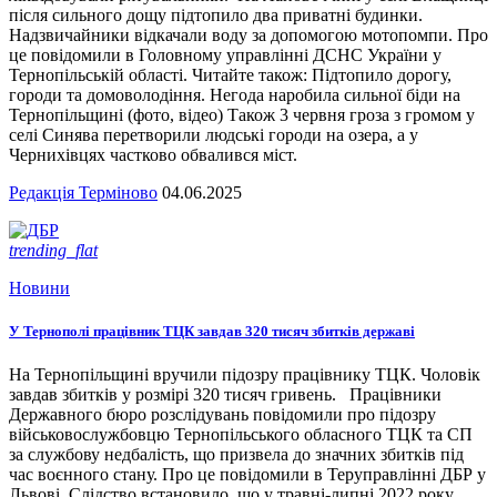
після сильного дощу підтопило два приватні будинки.
Надзвичайники відкачали воду за допомогою мотопомпи. Про
це повідомили в Головному управлінні ДСНС України у
Тернопільській області. Читайте також: Підтопило дорогу,
городи та домоволодіння. Негода наробила сильної біди на
Тернопільщині (фото, відео) Також 3 червня гроза з громом у
селі Синява перетворили людські городи на озера, а у
Чернихівцях частково обвалився міст.
Редакція Терміново
04.06.2025
trending_flat
Новини
У Тернополі працівник ТЦК завдав 320 тисяч збитків державі
На Тернопільщині вручили підозру працівнику ТЦК. Чоловік
завдав збитків у розмірі 320 тисяч гривень. Працівники
Державного бюро розслідувань повідомили про підозру
військовослужбовцю Тернопільського обласного ТЦК та СП
за службову недбалість, що призвела до значних збитків під
час воєнного стану. Про це повідомили в Теруправлінні ДБР у
Львові. Слідство встановило, що у травні-липні 2022 року