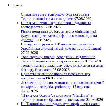
Новини
Спека повертається? Якою буде погода на
Тернопільщині цими вихідними
07.08.2026
На Кременеччині ледь не згорів будинок та
господарство
07.08.2026
Рівень води впав до історичного мінімуму: які
будуть наслідки катастрофічного маловоддя на
Дністрі
07.08.2026
Негода знеструмила 118 населених пунктів в
Україні: яка ситуація зі світлом на Тернопільщині
07.08.2026
Троє людей у лікарні, серед них – підлітки: на
Тернопільщині сталась серйозна аварія
07.08.2026
Томати пелаті у власному соку: як закрити на зиму
без оцту й кислоти
06.08.2026
ПриватБанк змінює правила переказів: що
потрібно знати
06.08.2026
Деяким тернополянам припинять надсилати пенсії
на картку: що треба зробити до 15 вересня
06.08.2026
“Нам дуже боляче”: волонтерів “На Щиті” з
Тернопільщини образили та зневажили
06.08.2026
На Тернопільщині судитимуть водія, через якого