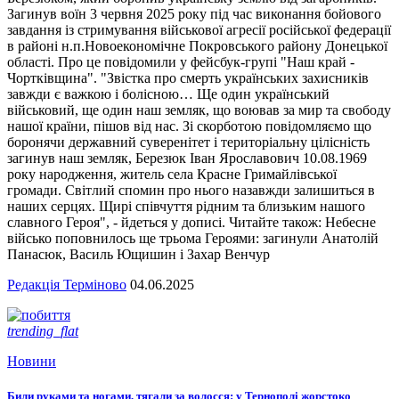
Загинув воїн 3 червня 2025 року під час виконання бойового
завдання із стримування військової агресії російської федерації
в районі н.п.Новоекономічне Покровського району Донецької
області. Про це повідомили у фейсбук-групі "Наш край -
Чортківщина". "Звістка про смерть українських захисників
завжди є важкою і болісною… Ще один український
військовий, ще один наш земляк, що воював за мир та свободу
нашої країни, пішов від нас. Зі скорботою повідомляємо що
боронячи державний суверенітет і територіальну цілісність
загинув наш земляк, Березюк Іван Ярославович 10.08.1969
року народження, житель села Красне Гримайлівської
громади. Світлий спомин про нього назавжди залишиться в
наших серцях. Щирі співчуття рідним та близьким нашого
славного Героя", - йдеться у дописі. Читайте також: Небесне
військо поповнилось ще трьома Героями: загинули Анатолій
Панасюк, Василь Ющишин і Захар Венчур
Редакція Терміново
04.06.2025
trending_flat
Новини
Били руками та ногами, тягали за волосся: у Тернополі жорстоко