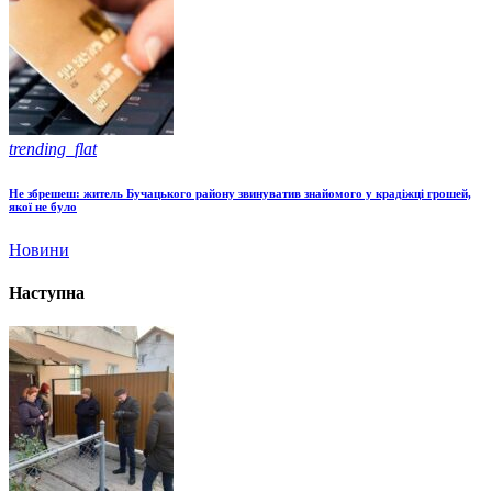
trending_flat
Не збрешеш: житель Бучацького району звинуватив знайомого у крадіжці грошей,
якої не було
Новини
Наступна