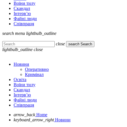
Воїни тилу
Скандал
Інтерв’ю
Файні люди
Співпраця
search
menu
lightbulb_outline
close
search
Search
lightbulb_outline
close
Новини
Оперативно
Кримінал
Освіта
Воїни тилу
Скандал
Інтерв’ю
Файні люди
Співпраця
arrow_back
Home
keyboard_arrow_right
Новини