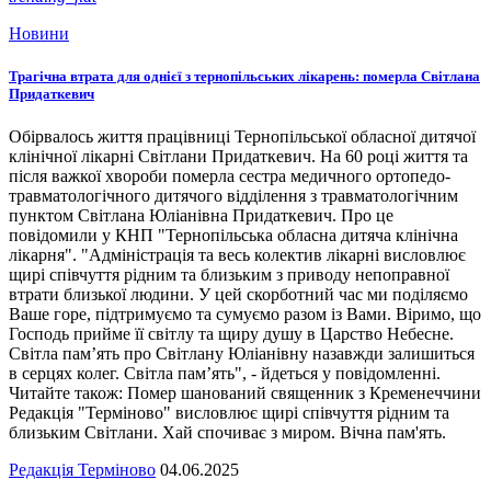
Новини
Трагічна втрата для однієї з тернопільських лікарень: померла Світлана
Придаткевич
Обірвалось життя працівниці Тернопільської обласної дитячої
клінічної лікарні Світлани Придаткевич. На 60 році життя та
після важкої хвороби померла сестра медичного ортопедо-
травматологічного дитячого відділення з травматологічним
пунктом Світлана Юліанівна Придаткевич. Про це
повідомили у КНП "Тернопільська обласна дитяча клінічна
лікарня". "Адміністрація та весь колектив лікарні висловлює
щирі співчуття рідним та близьким з приводу непоправної
втрати близької людини. У цей скорботний час ми поділяємо
Ваше горе, підтримуємо та сумуємо разом із Вами. Віримо, що
Господь прийме її світлу та щиру душу в Царство Небесне.
Світла пам’ять про Світлану Юліанівну назавжди залишиться
в серцях колег. Світла пам’ять", - йдеться у повідомленні.
Читайте також: Помер шанований священник з Кременеччини
Редакція "Терміново" висловлює щирі співчуття рідним та
близьким Світлани. Хай спочиває з миром. Вічна пам'ять.
Редакція Терміново
04.06.2025