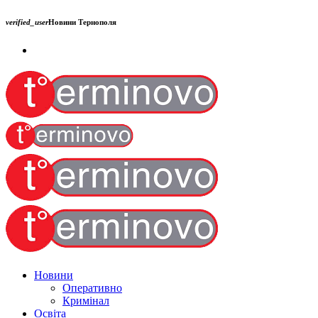
verified_user
Новини Тернополя
Новини
Оперативно
Кримінал
Освіта