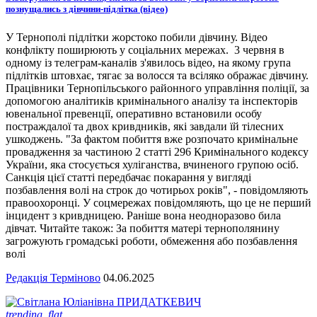
познущались з дівчини-підлітка (відео)
У Тернополі підлітки жорстоко побили дівчину. Відео
конфлікту поширюють у соціальних мережах. 3 червня в
одному із телеграм-каналів з'явилось відео, на якому група
підлітків штовхає, тягає за волосся та всіляко ображає дівчину.
Працівники Тернопільського районного управління поліції, за
допомогою аналітиків кримінального аналізу та інспекторів
ювенальної превенції, оперативно встановили особу
постраждалої та двох кривдників, які завдали їй тілесних
ушкоджень. "За фактом побиття вже розпочато кримінальне
провадження за частиною 2 статті 296 Кримінального кодексу
України, яка стосується хуліганства, вчиненого групою осіб.
Санкція цієї статті передбачає покарання у вигляді
позбавлення волі на строк до чотирьох років", - повідомляють
правоохоронці. У соцмережах повідомляють, що це не перший
інцидент з кривдницею. Раніше вона неодноразово била
дівчат. Читайте також: За побиття матері тернополянину
загрожують громадські роботи, обмеження або позбавлення
волі
Редакція Терміново
04.06.2025
trending_flat