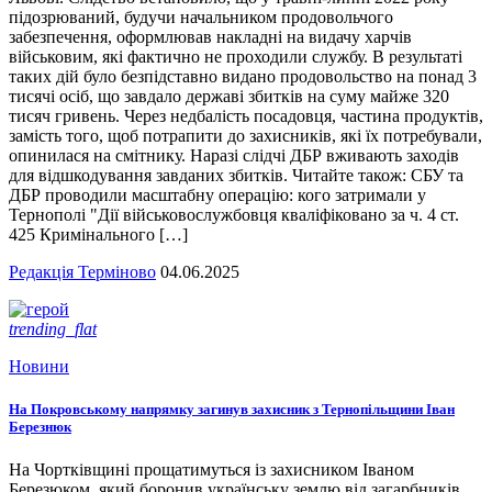
підозрюваний, будучи начальником продовольчого
забезпечення, оформлював накладні на видачу харчів
військовим, які фактично не проходили службу. В результаті
таких дій було безпідставно видано продовольство на понад 3
тисячі осіб, що завдало державі збитків на суму майже 320
тисяч гривень. Через недбалість посадовця, частина продуктів,
замість того, щоб потрапити до захисників, які їх потребували,
опинилася на смітнику. Наразі слідчі ДБР вживають заходів
для відшкодування завданих збитків. Читайте також: СБУ та
ДБР проводили масштабну операцію: кого затримали у
Тернополі "Дії військовослужбовця кваліфіковано за ч. 4 ст.
425 Кримінального […]
Редакція Терміново
04.06.2025
trending_flat
Новини
На Покровському напрямку загинув захисник з Тернопільщини Іван
Березнюк
На Чортківщині прощатимуться із захисником Іваном
Березюком, який боронив українську землю від загарбників.