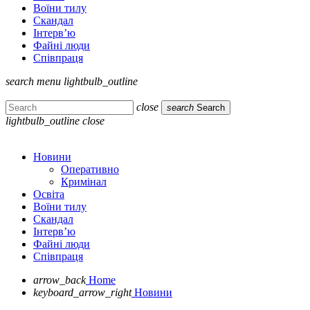
Воїни тилу
Скандал
Інтерв’ю
Файні люди
Співпраця
search
menu
lightbulb_outline
close
search
Search
lightbulb_outline
close
Новини
Оперативно
Кримінал
Освіта
Воїни тилу
Скандал
Інтерв’ю
Файні люди
Співпраця
arrow_back
Home
keyboard_arrow_right
Новини