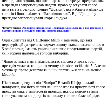
несподівано заявив, що його партія не потребує представника
в президії і запропонував надати право делегувати свого
депутата в президію членам “Довіри”, яка набрала найменше
голосів і йшла слідом за “Батьківщиною”. Від “Довіри” у
президію запропонували Ігоря Гайдука.
Читайте також:
Оголошено новий склад Тернопільської облради, в яку пройшли 6
партій (офіційні результати виборів, інфографіка, відео)
Однак депутат від СН Денис Милий зазначив, що такі
перетурбації суперечать нормам закону, яким визначено, що в
5 осіб президії мають увійти виключно представники партій,
які набрали найбільше голосів виборців.
“Якщо ж якась партія відмовляєтьс від свого права, тоді
президія може мати просто меншу кількість осіб, ніж 5. Але не
можна це право делегувати іншій партії”, – запевнив Денис
Милий.
Після цього депутат від “Довіри” Віталій Шафранський
повідомив, що його партія не наполягає на присутності свого
представника у тимчасовій президії, яка організовуватиме
голосування за кандидатів на посаду голови обласної ради.