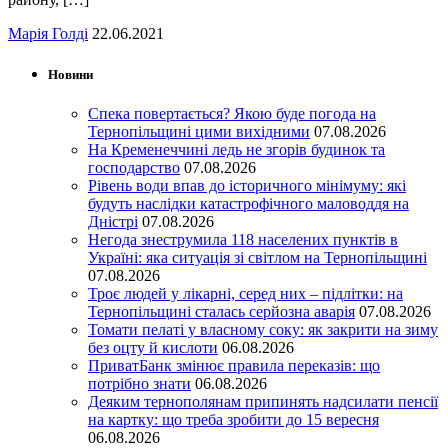
Марія Голді
22.06.2021
Новини
Спека повертається? Якою буде погода на
Тернопільщині цими вихідними
07.08.2026
На Кременеччині ледь не згорів будинок та
господарство
07.08.2026
Рівень води впав до історичного мінімуму: які
будуть наслідки катастрофічного маловоддя на
Дністрі
07.08.2026
Негода знеструмила 118 населених пунктів в
Україні: яка ситуація зі світлом на Тернопільщині
07.08.2026
Троє людей у лікарні, серед них – підлітки: на
Тернопільщині сталась серйозна аварія
07.08.2026
Томати пелаті у власному соку: як закрити на зиму
без оцту й кислоти
06.08.2026
ПриватБанк змінює правила переказів: що
потрібно знати
06.08.2026
Деяким тернополянам припинять надсилати пенсії
на картку: що треба зробити до 15 вересня
06.08.2026