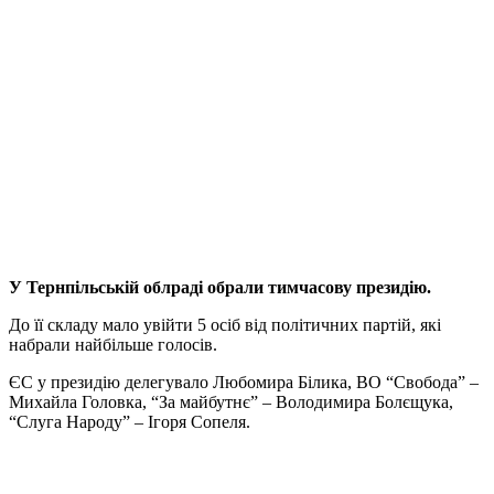
У Тернпільській облраді обрали тимчасову президію.
До її складу мало увійти 5 осіб від політичних партій, які
набрали найбільше голосів.
ЄС у президію делегувало Любомира Білика, ВО “Свобода” –
Михайла Головка, “За майбутнє” – Володимира Болєщука,
“Слуга Народу” – Ігоря Сопеля.