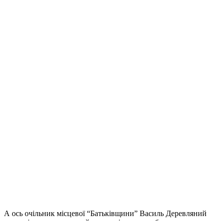
А ось очільник місцевої “Батьківщини” Василь Деревляний