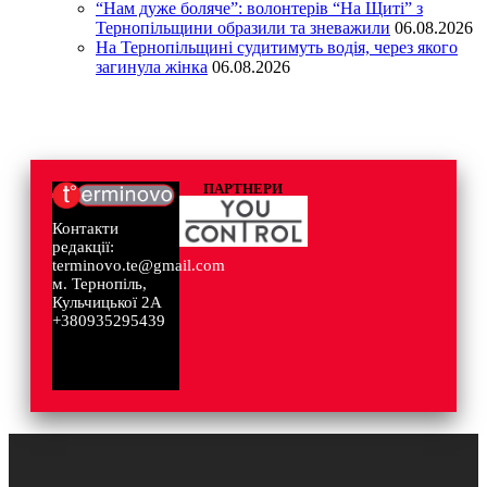
“Нам дуже боляче”: волонтерів “На Щиті” з
Тернопільщини образили та зневажили
06.08.2026
На Тернопільщині судитимуть водія, через якого
загинула жінка
06.08.2026
ПАРТНЕРИ
Контакти
редакції:
terminovo.te@gmail.com
м. Тернопіль,
Кульчицької 2А
+380935295439