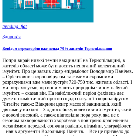
trending_flat
Здоров’я
Ковідом перехворіли вже понад 70% жителів Тернопільщини
Попри вкрай низькі темпи вакцинації на Тернопільщині, в
жителів області може бути досить непоганий колективний
імунітет. Про це заявив лікар-епідеміолог Володимир Панічєв.
– Орієнтовно з коронавірусом за самими скромними
розрахунками вже мали зустріч 720-750 тис. жителів області. І
ми розраховуємо, що вони мають природнім чином набутий
імунітет, – сказав він. На найближчий період фахівець дає
дуже оптимістичний прогноз щодо ситуації з коронавірусом.
Читайте також: Відкрили центр масової вакцинації, який
діятиме у вихідні – З одного боку, колективний імунітет, який
є доволі високий, а також відповідна пора року, яка не є
сезоном захворюваності хворобами з повітряно-крапельним
механізмом передачі, сонячна радіація, вітаміни, ультрафіолет,
– навів аргументи Володимир Панічєв. – Все це призвело до