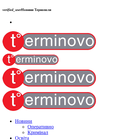
verified_user
Новини Тернополя
Новини
Оперативно
Кримінал
Освіта