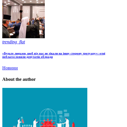
trending_flat
«Будьте людьми, щоб від вас не тікали на іншу сторону тротуару»: отці
поблагословили депутатів облради
Новини
About the author