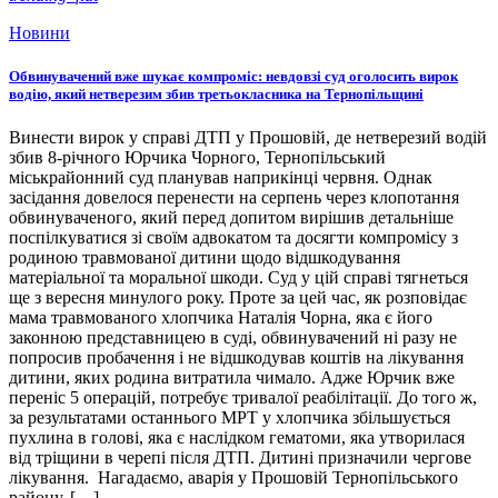
Новини
Обвинувачений вже шукає компроміс: невдовзі суд оголосить вирок
водію, який нетверезим збив третьокласника на Тернопільщині
Винести вирок у справі ДТП у Прошовій, де нетверезий водій
збив 8-річного Юрчика Чорного, Тернопільський
міськрайонний суд планував наприкінці червня. Однак
засідання довелося перенести на серпень через клопотання
обвинуваченого, який перед допитом вирішив детальніше
поспілкуватися зі своїм адвокатом та досягти компромісу з
родиною травмованої дитини щодо відшкодування
матеріальної та моральної шкоди. Суд у цій справі тягнеться
ще з вересня минулого року. Проте за цей час, як розповідає
мама травмованого хлопчика Наталія Чорна, яка є його
законною представницею в суді, обвинувачений ні разу не
попросив пробачення і не відшкодував коштів на лікування
дитини, яких родина витратила чимало. Адже Юрчик вже
переніс 5 операцій, потребує тривалої реабілітації. До того ж,
за результатами останнього МРТ у хлопчика збільшується
пухлина в голові, яка є наслідком гематоми, яка утворилася
від тріщини в черепі після ДТП. Дитині призначили чергове
лікування. Нагадаємо, аварія у Прошовій Тернопільського
району, […]