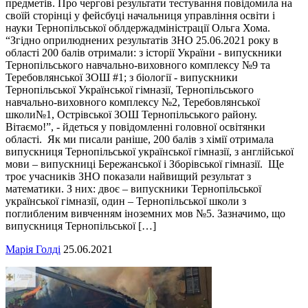
предметів. Про чергові результати тестування повідомила на
своїй сторінці у фейсбуці начальниця управління освіти і
науки Тернопільської облдержадміністрації Ольга Хома.
“Згідно оприлюднених результатів ЗНО 25.06.2021 року в
області 200 балів отримали: з історії України - випускники
Тернопільського навчально-виховного комплексу №9 та
Теребовлянської ЗОШ #1; з біології - випускники
Тернопільської Української гімназії, Тернопільського
навчально-виховного комплексу №2, Теребовлянської
школи№1, Острівської ЗОШ Тернопільського району.
Вітаємо!”, - йдеться у повідомленні головної освітянки
області. Як ми писали раніше, 200 балів з хімії отримала
випускниця Тернопільської української гімназії, з англійської
мови – випускниці Бережанської і Зборівської гімназії. Ще
троє учасників ЗНО показали найвищий результат з
математики. З них: двоє – випускники Тернопільської
української гімназії, один – Тернопільської школи з
поглибленим вивченням іноземних мов №5. Зазначимо, що
випускниця Тернопільської […]
Марія Голді
25.06.2021