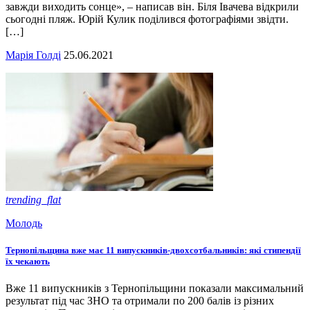
завжди виходить сонце», – написав він. Біля Івачева відкрили
сьогодні пляж. Юрій Кулик поділився фотографіями звідти.
[…]
Марія Голді
25.06.2021
trending_flat
Молодь
Тернопільщина вже має 11 випускників-двохсотбальників: які стипендії
їх чекають
Вже 11 випускників з Тернопільщини показали максимальний
результат під час ЗНО та отримали по 200 балів із різних