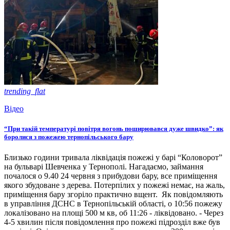
trending_flat
Відео
“При такій температурі повітря вогонь поширювався дуже швидко”: як
боролися з пожежею тернопільського бару
Близько години тривала ліквідація пожежі у барі “Коловорот”
на бульварі Шевченка у Тернополі. Нагадаємо, займання
почалося о 9.40 24 червня з прибудови бару, все приміщення
якого збудоване з дерева. Потерпілих у пожежі немає, на жаль,
приміщення бару згоріло практично вщент. Як повідомляють
в управління ДСНС в Тернопільській області, о 10:56 пожежу
локалізовано на площі 500 м кв, об 11:26 - ліквідовано. - Через
4-5 хвилин після повідомлення про пожежі підрозділ вже був