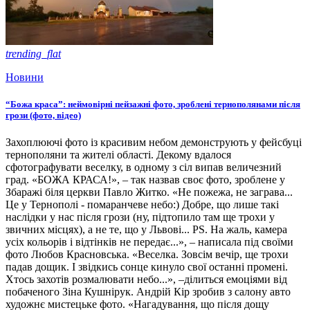
trending_flat
Новини
“Божа краса”: неймовірні пейзажні фото, зроблені тернополянами після
грози (фото, відео)
Захоплюючі фото із красивим небом демонструють у фейсбуці
тернополяни та жителі області. Декому вдалося
сфотографувати веселку, в одному з сіл випав величезний
град. «БОЖА КРАСА!», – так назвав своє фото, зроблене у
Збаражі біля церкви Павло Житко. «Не пожежа, не заграва...
Це у Тернополі - помаранчеве небо:) Добре, що лише такі
наслідки у нас після грози (ну, підтопило там ще трохи у
звичних місцях), а не те, що у Львові... РS. На жаль, камера
усіх кольорів і відтінків не передає...», – написала під своїми
фото Любов Красновська. «Веселка. Зовсім вечір, ще трохи
падав дощик. І звідкись сонце кинуло свої останні промені.
Хтось захотів розмалювати небо...», –ділиться емоціями від
побаченого Зіна Кушнірук. Андрій Кір зробив з салону авто
художнє мистецьке фото. «Нагадування, що після дощу