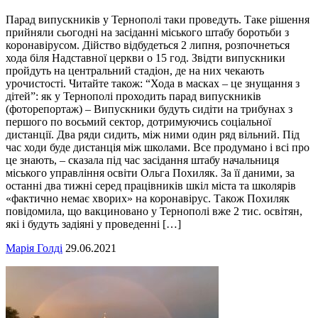
Парад випускників у Тернополі таки проведуть. Таке рішення
прийняли сьогодні на засіданні міського штабу боротьби з
коронавірусом. Дійство відбудеться 2 липня, розпочнеться
хода біля Надставної церкви о 15 год. Звідти випускники
пройдуть на центральний стадіон, де на них чекають
урочистості. Читайте також: “Хода в масках – це знущання з
дітей”: як у Тернополі проходить парад випускників
(фоторепортаж) – Випускники будуть сидіти на трибунах з
першого по восьмий сектор, дотримуючись соціальної
дистанції. Два ряди сидить, між ними один ряд вільний. Під
час ходи буде дистанція між школами. Все продумано і всі про
це знають, – сказала під час засідання штабу начальниця
міського управління освіти Ольга Похиляк. За її даними, за
останні два тижні серед працівників шкіл міста та школярів
«фактично немає хворих» на коронавірус. Також Похиляк
повідомила, що вакциновано у Тернополі вже 2 тис. освітян,
які і будуть задіяні у проведенні […]
Марія Голді
29.06.2021