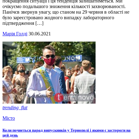
покращення ситуації і ця тенденція залишатиметься. Ми
очікуємо подальшого зниження кількості захворюваності.
Панічєв звернув увагу, що станом на 29 червня в області не
було зареєстровано жодного випадку лабораторного
підтвердження […]
Марія Голді
30.06.2021
trending_flat
Місто
Коли почнеться парад випускників у Тернополі і якими є застороги на
цей день