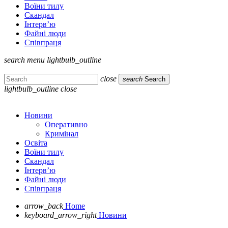
Воїни тилу
Скандал
Інтерв’ю
Файні люди
Співпраця
search
menu
lightbulb_outline
close
search
Search
lightbulb_outline
close
Новини
Оперативно
Кримінал
Освіта
Воїни тилу
Скандал
Інтерв’ю
Файні люди
Співпраця
arrow_back
Home
keyboard_arrow_right
Новини