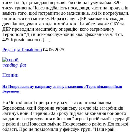
тисячі осіб, що завдало державі збитків на суму майже 320
тисяч гривень. Через недбалість посадовця, частина продуктів,
замість того, щоб потрапити до захисників, які їх потребували,
опинилася на смітнику. Наразі слідчі ДБР вживають заходів
для відшкодування завданих збитків. Читайте також: СБУ та
ДБР проводили масштабну операцію: кого затримали у
Тернополі "Дії військовослужбовця кваліфіковано за ч. 4 ст.
425 Кримінального […]
Редакція Терміново
04.06.2025
trending_flat
Новини
На Покровському напрямку загинув захисник з Тернопільщини Іван
Березнюк
На Чортківщині прощатимуться із захисником Іваном
Березюком, який боронив українську землю від загарбників.
Загинув воїн 3 червня 2025 року під час виконання бойового
завдання із стримування військової агресії російської федерації
в районі н.п.Новоекономічне Покровського району Донецької
області. Про це повідомили у фейсбук-групі "Наш край -