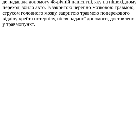
де надавала допомогу 48-річній пацієнтці, яку на пішохідному
переході збило авто. Із закритою черепно-мозковою травмою,
струсом головного мозку, закритою травмою поперекового
відділу хребта потерпілу, після наданої допомоги, доставлено
у травмопункт.