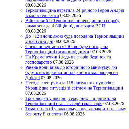
08.08.2026
Тернопільщина втратила 24-річного Героя Андрія
Іскоростенського
08.08.2026
Військовий із Тернополя попередив про спробу
виманити дані бійців під виглядом ВСП
08.08.2026
До +12 вночі: якою буде погода на Тернопільщині
у наступні дні
08.08.2026
Спека повертається? Якою буде погода на
Тернопільщині цими вихідними
07.08.2026
На Кременеччині ледь не згорів будинок та
господарство
07.08.2026
Рівень води впав до історичного мінімуму: які
будуть наслідки катастрофічного маловоддя на
Дністрі
07.08.2026
Негода знеструмила 118 населених пунктів в
Україні: яка ситуація зі світлом на Тернопільщині
07.08.2026
Троє людей у лікарні, серед них – підлітки: на
Тернопільщині сталась серйозна аварія
07.08.2026
Томати пелаті у власному соку: як закрити на зиму
без оцту й кислоти
06.08.2026