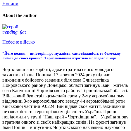
Новини
About the author
trending_flat
Небесне військо
“Його подвиг – це історія про мужність, самовідданість та безмежну
любов до своєї країни”: Тернопільщина втратила молодого бійця
Чортківщина в скорботі, адже втратила свого молодого
захисника Івана Попика. 17 жовтня 2024 року під час
виконання бойового завдання біля села Єлизаветівка
Покровського району Донецької області загинув Іван - житель
села Капустинці Чортківського району Тернопільської області.
Військовий був стрільцем-снайпером у 2-му аеромобільному
відділенні 3-го аеромобільного взводу 4-ї аеромобільної роти
військової частини А0224. Він віддав своє життя, захищаючи
незалежність та територіальну цілісність України. Про це
повідомили у групі "Наш край - Чортківщина". "Україна знову
втратила одного зі своїх найкращих синів. На фронті загинув
Іван Попик – випускник Чортківського навчально-наукового