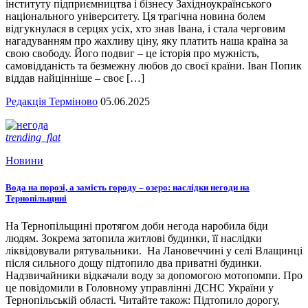
інституту підприємництва і бізнесу Західноукраїнського
національного університету. Ця трагічна новина болем
відгукнулася в серцях усіх, хто знав Івана, і стала черговим
нагадуванням про жахливу ціну, яку платить наша країна за
свою свободу. Його подвиг – це історія про мужність,
самовідданість та безмежну любов до своєї країни. Іван Попик
віддав найцінніше – своє […]
Редакція Терміново
05.06.2025
trending_flat
Новини
Вода на порозі, а замість городу – озеро: наслідки негоди на
Тернопільщині
На Тернопільщині протягом доби негода наробила біди
людям. Зокрема затопила житлові будинки, її наслідки
ліквідовували рятувальники. На Лановеччині у селі Влащинці
після сильного дощу підтопило два приватні будинки.
Надзвичайники відкачали воду за допомогою мотопомпи. Про
це повідомили в Головному управлінні ДСНС України у
Тернопільській області. Читайте також: Підтопило дорогу,