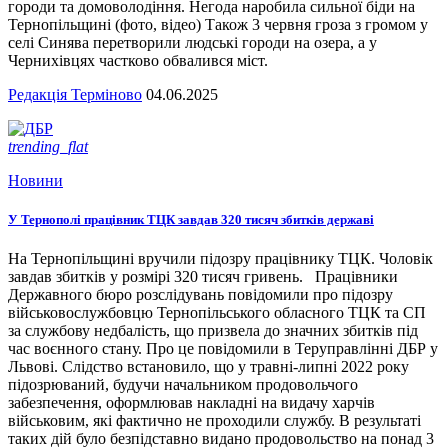
городи та домоволодіння. Негода наробила сильної біди на
Тернопільщині (фото, відео) Також 3 червня гроза з громом у
селі Синява перетворили людські городи на озера, а у
Чернихівцях частково обвалився міст.
Редакція Терміново
04.06.2025
trending_flat
Новини
У Тернополі працівник ТЦК завдав 320 тисяч збитків державі
На Тернопільщині вручили підозру працівнику ТЦК. Чоловік
завдав збитків у розмірі 320 тисяч гривень. Працівники
Державного бюро розслідувань повідомили про підозру
військовослужбовцю Тернопільського обласного ТЦК та СП
за службову недбалість, що призвела до значних збитків під
час воєнного стану. Про це повідомили в Теруправлінні ДБР у
Львові. Слідство встановило, що у травні-липні 2022 року
підозрюваний, будучи начальником продовольчого
забезпечення, оформлював накладні на видачу харчів
військовим, які фактично не проходили службу. В результаті
таких дій було безпідставно видано продовольство на понад 3