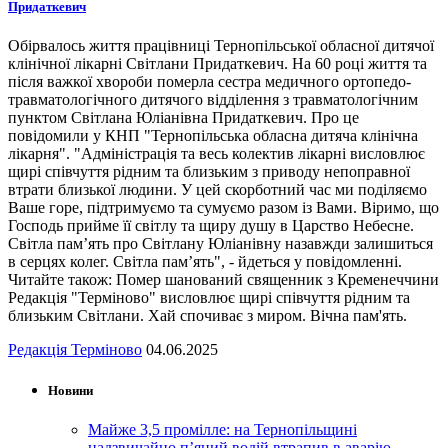
Придаткевич
Обірвалось життя працівниці Тернопільської обласної дитячої
клінічної лікарні Світлани Придаткевич. На 60 році життя та
після важкої хвороби померла сестра медичного ортопедо-
травматологічного дитячого відділення з травматологічним
пунктом Світлана Юліанівна Придаткевич. Про це
повідомили у КНП "Тернопільська обласна дитяча клінічна
лікарня". "Адміністрація та весь колектив лікарні висловлює
щирі співчуття рідним та близьким з приводу непоправної
втрати близької людини. У цей скорботний час ми поділяємо
Ваше горе, підтримуємо та сумуємо разом із Вами. Віримо, що
Господь прийме її світлу та щиру душу в Царство Небесне.
Світла пам’ять про Світлану Юліанівну назавжди залишиться
в серцях колег. Світла пам’ять", - йдеться у повідомленні.
Читайте також: Помер шанований священник з Кременеччини
Редакція "Терміново" висловлює щирі співчуття рідним та
близьким Світлани. Хай спочиває з миром. Вічна пам'ять.
Редакція Терміново
04.06.2025
Новини
Майже 3,5 промілле: на Тернопільщині
надзвичайно п’яний водій втрапив в аварію