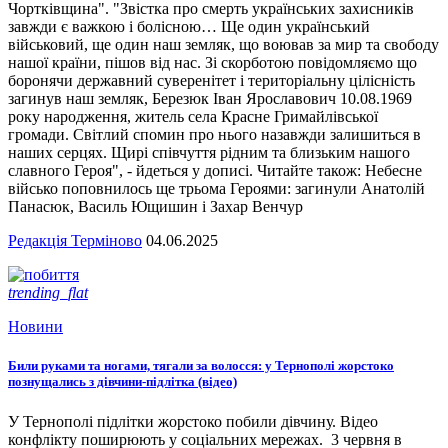
Чортківщина". "Звістка про смерть українських захисників
завжди є важкою і болісною… Ще один український
військовий, ще один наш земляк, що воював за мир та свободу
нашої країни, пішов від нас. Зі скорботою повідомляємо що
боронячи державний суверенітет і територіальну цілісність
загинув наш земляк, Березюк Іван Ярославович 10.08.1969
року народження, житель села Красне Гримайлівської
громади. Світлий спомин про нього назавжди залишиться в
наших серцях. Щирі співчуття рідним та близьким нашого
славного Героя", - йдеться у дописі. Читайте також: Небесне
військо поповнилось ще трьома Героями: загинули Анатолій
Панасюк, Василь Ющишин і Захар Венчур
Редакція Терміново
04.06.2025
trending_flat
Новини
Били руками та ногами, тягали за волосся: у Тернополі жорстоко
познущались з дівчини-підлітка (відео)
У Тернополі підлітки жорстоко побили дівчину. Відео
конфлікту поширюють у соціальних мережах. 3 червня в