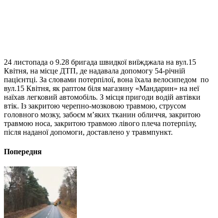
24 листопада о 9.28 бригада швидкої виїжджала на вул.15
Квітня, на місце ДТП, де надавала допомогу 54-річній
пацієнтці. За словами потерпілої, вона їхала велосипедом по
вул.15 Квітня, як раптом біля магазину «Мандарин» на неї
наїхав легковий автомобіль. З місця пригоди водій автівки
втік. Із закритою черепно-мозковою травмою, струсом
головного мозку, забоєм м’яких тканин обличчя, закритою
травмою носа, закритою травмою лівого плеча потерпілу,
після наданої допомоги, доставлено у травмпункт.
Попередня