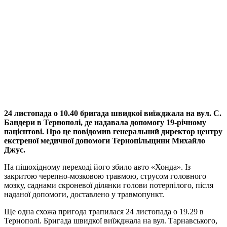
24 листопада о 10.40 бригада швидкої виїжджала на вул. С.
Бандери в Тернополі, де надавала допомогу 19-річному
пацієнтові. Про це повідомив генеральний директор центру
екстреної медичної допомоги Тернопільщини Михайло
Джус.
На пішохідному переході його збило авто «Хонда». Із
закритою черепно-мозковою травмою, струсом головного
мозку, саднами скроневої ділянки голови потерпілого, після
наданої допомоги, доставлено у травмопункт.
Ще одна схожа пригода трапилася 24 листопада о 19.29 в
Тернополі. Бригада швидкої виїжджала на вул. Тарнавського,