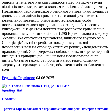
одному із телеграм-каналів з'явилось відео, на якому група
підлітків штовхає, тягає за волосся та всіляко ображає дівчину.
Працівники Тернопільського районного управління поліції, за
допомогою аналітиків кримінального аналізу та інспекторів
ювенальної превенції, оперативно встановили особу
постраждалої та двох кривдників, які завдали їй тілесних
ушкоджень. "За фактом побиття вже розпочато кримінальне
провадження за частиною 2 статті 296 Кримінального кодексу
України, яка стосується хуліганства, вчиненого групою осіб.
Санкція цієї статті передбачає покарання у вигляді
позбавлення волі на строк до чотирьох років", - повідомляють
правоохоронці. У соцмережах повідомляють, що це не перший
інцидент з кривдницею. Раніше вона неодноразово била
дівчат. Читайте також: За побиття матері тернополянину
загрожують громадські роботи, обмеження або позбавлення
волі
Редакція Терміново
04.06.2025
trending_flat
Новини
Трагічна втрата для однієї з тернопільських лікарень: померла Світлана