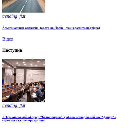
trending_flat
Альтернативна оновлена дорога на Львів – уже з розміткою (відео)
Відео
Наступна
trending_flat
У Тернопільській облраді “Батьківщина” зробила несподіваний пас “Довірі” і
спровокувала непорозуміння