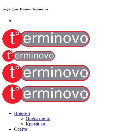
verified_user
Новини Тернополя
Новини
Оперативно
Кримінал
Освіта