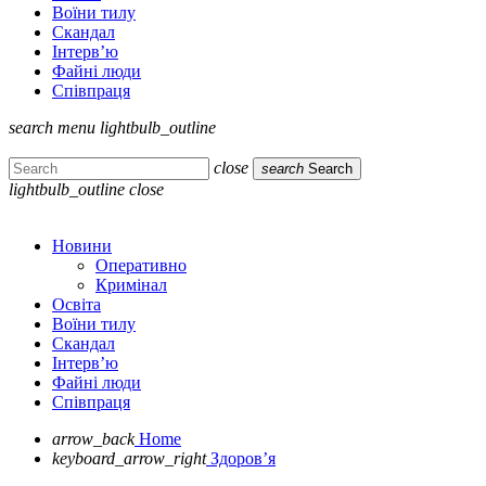
Воїни тилу
Скандал
Інтерв’ю
Файні люди
Співпраця
search
menu
lightbulb_outline
close
search
Search
lightbulb_outline
close
Новини
Оперативно
Кримінал
Освіта
Воїни тилу
Скандал
Інтерв’ю
Файні люди
Співпраця
arrow_back
Home
keyboard_arrow_right
Здоров’я