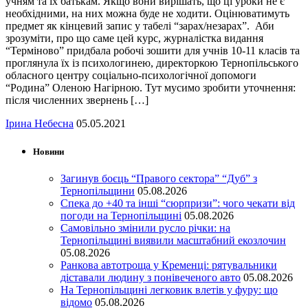
учням та їх батькам. Якщо вони вирішать, що ці уроки не є
необхідними, на них можна буде не ходити. Оцінюватимуть
предмет як кінцевий запис у табелі “зарах/незарах”. Аби
зрозуміти, про що саме цей курс, журналістка видання
“Терміново” придбала робочі зошити для учнів 10-11 класів та
проглянула їх із психологинею, директоркою Тернопільського
обласного центру соціально-психологічної допомоги
“Родина” Оленою Нагірною. Тут мусимо зробити уточнення:
після численних звернень […]
Ірина Небесна
05.05.2021
Новини
Загинув боєць “Правого сектора” “Дуб” з
Тернопільщини
05.08.2026
Спека до +40 та інші “сюрпризи”: чого чекати від
погоди на Тернопільщині
05.08.2026
Самовільно змінили русло річки: на
Тернопільщині виявили масштабний екозлочин
05.08.2026
Ранкова автотроща у Кременці: рятувальники
діставали людину з понівеченого авто
05.08.2026
На Тернопільщині легковик влетів у фуру: що
відомо
05.08.2026