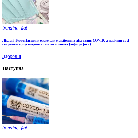
trending_flat
Лікарні Тернопільщини отримали мільйони на лікування COVID, а пацієнти досі
скаржаться, що витрачають власні кошти (інфографіка)
Здоров’я
Наступна
trending_flat