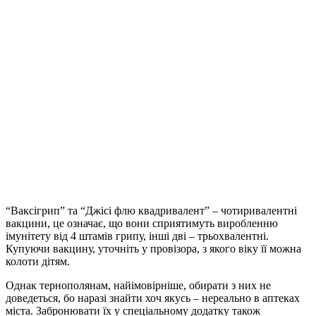
“Ваксігрип” та “Джісі флю квадривалент” – чотиривалентні
вакцини, це означає, що вони сприятимуть виробленню
імунітету від 4 штамів грипу, інші дві – трьохвалентні.
Купуючи вакцину, уточніть у провізора, з якого віку її можна
колоти дітям.
Однак тернополянам, найімовірніше, обирати з них не
доведеться, бо наразі знайти хоч якусь – нереально в аптеках
міста. Забронювати їх у спеціальному додатку також