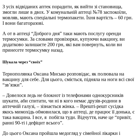
З усіх відвіданих аптек порадити, як вийти зі становища,
змогли лише в двох. У комунальній аптеці №78 заспокоїли,
мовляв, мають спеціальні термопакети. Їхня вартість – 60 грн.
І вони багаторазові.
А от в аптеці “Доброго дня” таки мають послугу оренди
термосумки. За словами провізорки, купуючи вакцину, ви
додатково залишаєте 200 грн, які вам повернуть, коли ви
принесете термосумку назад.
Шукала через “своїх”
Тернополянка Оксана Мисько розповідає, як полювала на
вакцину для себе. Для цього, сміється, підняла на ноги всі свої
“зв’язки”.
– Довелося ледь не блокнот із телефонами однокурсників
шукати, аби спитати, чи ні в кого немає друзів-родини в
аптечній галузі, – зізнається жінка. – Врешті-решт сусідка
якось мимохідь обмовилася, що в аптеці, де працює її донька, є
така вакцина. І все, я побігла туди. Відчуття, наче це “привіт,
ранні 90-ті і дефіцит всього”.
До цього Оксана пройшла медогляд у сімейної лікарки і