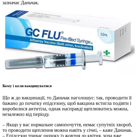
зазначає Даньчак.
Кому і коли вакцинуватися
Що ж до вакцинації, то Даньчак наголошує: так, проводити її
бажано до початку епідсезону, щоб вакцина встигла подіяти і
виробилися антитіла, однак насправді щеплюватись можна,
незалежно від періоду.
– Якщо у вас нормальне самопочуття, немає супутніх хвороб,
то проводити щеплення можна навіть у січні, – каже Даньчак.
– Епідсезон триває щороку із жовтня до квітня, хоча вже