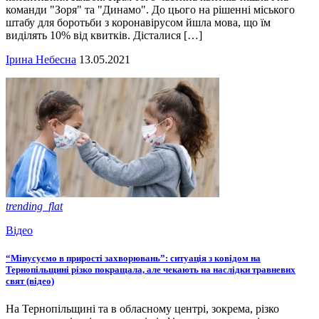
команди "Зоря" та "Динамо". До цього на рішенні міського
штабу для боротьби з коронавірусом йшла мова, що їм
виділять 10% від квитків. Дісталися […]
Ірина Небесна
13.05.2021
trending_flat
Відео
“Мінусуємо в прирості захворювань”: ситуація з ковідом на
Тернопільщині різко покращала, але чекають на наслідки травневих
свят (відео)
На Тернопільщині та в обласному центрі, зокрема, різко