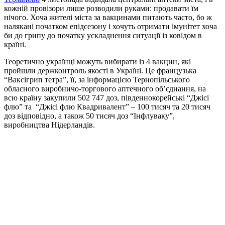
кожній провізори лише розводили руками: продавати їм
нічого. Хоча жителі міста за вакцинами питають часто, бо ж
налякані початком епідсезону і хочуть отримати імунітет хоча
би до грипу до початку ускладнення ситуації із ковідом в
країні.
Теоретично українці можуть вибирати із 4 вакцин, які
пройшли держконтроль якості в Україні. Це французька
“Ваксігрип тетра”, її, за інформацією Тернопільського
обласного виробничо-торгового аптечного об’єднання, на
всю країну закупили 502 747 доз, південнокорейські “Джісі
флю” та “Джісі флю Квадривалент” – 100 тисяч та 20 тисяч
доз відповідно, а також 50 тисяч доз “Інфлуваку”,
виробництва Нідерландів.