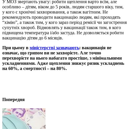
У МОЗ звертають увагу: ро
бити щеплення варто всім, але
особливо – дітям, віком до 5 років, людям старшого віку, тим,
у кого є хронічні захворювання, а також вагітним. Не
рекомендують проводити вакцинацію людям, які проходять
“хімію”, а також тим, у кого зараз період ремісії чи загострення
супутніх хвороб. Відмовлять у вакцинації також тим, в кого
підвищена температура і/або застуда. Не дозволяється робити
вакцинацію дітям до 6 місяців.
При цьому в
міністерстві зазначають
: вакцинація не
означає, що грипом ви не захворієте. Але точно
перехворієте на нього набагато простіше, з мінімальними
ускладненнями. Адже щеплення знижує ризик ускладнень
на 60%, а смертності – на 80%.
Попередня