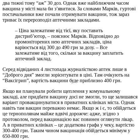
два тижні тому “аж” 30 доз. Однак вже найближчим часом
вакцина у місті мала би з’явитися. За словами Марків, гуртові
постачальники вже почали отримувати вакцини, тож зараз
триває їх перерозподіл аптечними закладами.
– Ціна залежатиме від тієї, яку поставить
дистриб’ютор, – пояснює Марків. Відповідно до
промоніторених нею аптечних закладів, ціна
варіюється від 300 до 490 грн за дозу. – Все
залежатиме від того, скільки за вакцину заплатить
аптечний заклад.
Серед відвіданих 4 листопада журналісткою аптек лише в
“Доброго дня” змогли зорієнтувати в ціні. Там очікують на
“Ваксігрип”, вартість вакцини буде приблизно 400 грн.
Якщо ви планували робити щеплення у комунальному
закладі, але придбати вакцину досі не змогли, то ще залишався
варіант провакцинуватися в приватних клініках міста. Однак
навіть там вакцин переважно немає. Якщо ж і є, то обійдеться
це тернополянам майже вдвічі дорожче: адже, згідно з
протоколом, перед вакцинацією вас повинен оглянути лікар.
А в приватних клініках – це додаткова графа у чеку, вартістю
300-400 грн. Таким чином вакцинація обійдеться мінімум у
650-800 грн.