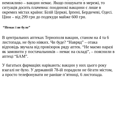
неможливо – вакцин немає. Якщо пошукати в мережі, то
ситуація досить плачевна: поодинокі вакцини є лише в
окремих містах країни: Білій Церкві, Ірпені, Бердичеві, Одесі.
Ціни – від 299 грн до подекуди майже 600 грн.
“Немає і не було”
В центральних аптеках Тернополя вакцин, станом на 4 та 6
листопада, не було ніяких. Чи буде? “Навряд” – отака
відповідь звучала від провізорок ряду аптек. “Не маємо наразі
як замовити у постачальників – немає на складі”, – пояснили в
аптеці “БАМ”.
У багатьох фармаціях нарікають: вакцин у них цього року
взагалі не було. У державній 78-ій порадили не бігати містом,
а просто телефонувати не раніше п’ятниці, 6 листопада.