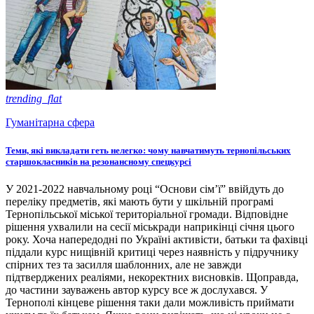
trending_flat
Гуманітарна сфера
Теми, які викладати геть нелегко: чому навчатимуть тернопільських
старшокласників на резонансному спецкурсі
У 2021-2022 навчальному році “Основи сім’ї” ввійдуть до
переліку предметів, які мають бути у шкільній програмі
Тернопільської міської територіальної громади. Відповідне
рішення ухвалили на сесії міськради наприкінці січня цього
року. Хоча напередодні по Україні активісти, батьки та фахівці
піддали курс нищівній критиці через наявність у підручнику
спірних тез та засилля шаблонних, але не завжди
підтверджених реаліями, некоректних висновків. Щоправда,
до частини зауважень автор курсу все ж дослухався. У
Тернополі кінцеве рішення таки дали можливість приймати