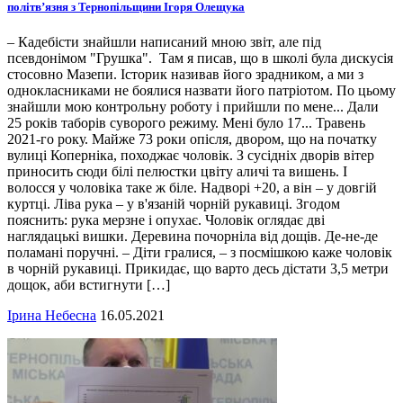
політв’язня з Тернопільщини Ігоря Олещука
– Кадебісти знайшли написаний мною звіт, але під
псевдонімом "Грушка". Там я писав, що в школі була дискусія
стосовно Мазепи. Історик називав його зрадником, а ми з
однокласниками не боялися назвати його патріотом. По цьому
знайшли мою контрольну роботу і прийшли по мене... Дали
25 років таборів суворого режиму. Мені було 17... Травень
2021-го року. Майже 73 роки опісля, двором, що на початку
вулиці Коперніка, походжає чоловік. З сусідніх дворів вітер
приносить сюди білі пелюстки цвіту аличі та вишень. І
волосся у чоловіка таке ж біле. Надворі +20, а він – у довгій
куртці. Ліва рука – у в'язаній чорній рукавиці. Згодом
пояснить: рука мерзне і опухає. Чоловік оглядає дві
наглядацькі вишки. Деревина почорніла від дощів. Де-не-де
поламані поручні. – Діти гралися, – з посмішкою каже чоловік
в чорній рукавиці. Прикидає, що варто десь дістати 3,5 метри
дощок, аби встигнути […]
Ірина Небесна
16.05.2021