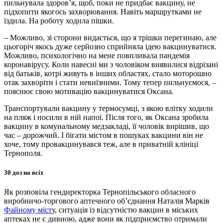
пильнувала здоров’я, щоб, поки не придбає вакцину, не
підхопити якогось захворювання. Навіть маршрутками не
їздила. На роботу ходила пішки.
– Можливо, зі сторони видасться, що я трішки перегинаю, але
цьогоріч якось дуже серйозно сприйняла ідею вакцинуватися.
Можливо, психологічно на мене повпливала пандемія
коронавірусу. Коли навесні ми з чоловіком виявилися відрізані
від батьків, котрі живуть в інших областях, стало моторошно
отак захворіти і стати невиїзними. Тому тепер пильнуємося, –
пояснює свою мотивацію вакцинуватися Оксана.
Транспортували вакцину у термосумці, з якою влітку ходили
на пляж і носили в ній напої. Після того, як Оксана зробила
вакцину в комунальному медзакладі, її чоловік вирішив, що
час – дорожчий. І бігати містом в пошуках вакцини він не
хоче, тому провакцинувався теж, але в приватній клініці
Тернополя.
30 доз на всіх
Як розповіла гендиректорка Тернопільського обласного
виробничо-торгового аптечного об’єднання Наталія Марків
Файному міст
у, ситуація із відсутністю вакцин в міських
аптеках не є дивною, адже вони як підприємство отримали