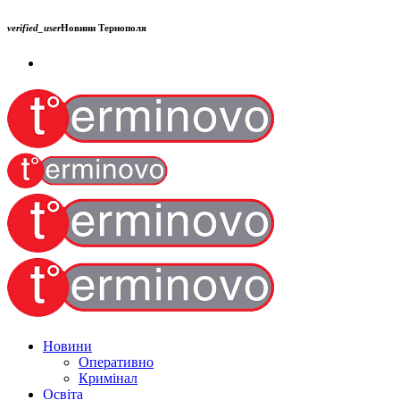
verified_user
Новини Тернополя
Новини
Оперативно
Кримінал
Освіта