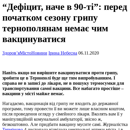
“Дефіцит, наче в 90-ті”: перед
початком сезону грипу
тернополянам немає чим
вакцинуватися
Здоров’я
Місто
Новини
Ірина Небесна
06.11.2020
Навіть якщо ви вирішите вакцинуватися проти грипу,
зробити це в Тернополі буде ще тим випробуванням. І
справа не в записі до лікаря, не в пошуку термосумки для
транспортування самої вакцини. Все набагато простіше –
вакцини у місті майже немає.
Нагадаємо, вакцинація від грипу не входить до державної
програми, тому провести її ви можете лише власним коштом,
після проведення огляду у сімейного лікаря. Вколять вам її у
маніпуляційній комунальної амбулаторії, звісно ж,
безкоштовно. Але придбати вакцину мусите самі. Журналістка
Терміново
4 листопада відвідала центральні аптеки міста, і в