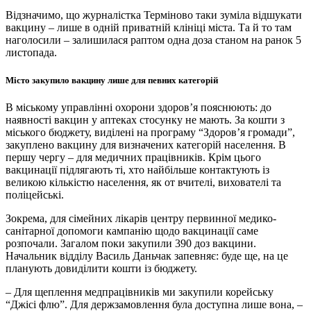
Відзначимо, що журналістка Терміново таки зуміла відшукати
вакцину – лише в одній приватній клініці міста. Та й то там
наголосили – залишилася раптом одна доза станом на ранок 5
листопада.
Місто закупило вакцину лише для певних категорій
В міському управлінні охорони здоров’я пояснюють: до
наявності вакцин у аптеках стосунку не мають. За кошти з
міського бюджету, виділені на програму “Здоров’я громади”,
закуплено вакцину для визначених категорій населення. В
першу чергу – для медичних працівників. Крім цього
вакцинації підлягають ті, хто найбільше контактують із
великою кількістю населення, як от вчителі, вихователі та
поліцейські.
Зокрема, для сімейних лікарів центру первинної медико-
санітарної допомоги кампанію щодо вакцинації саме
розпочали. Загалом поки закупили 390 доз вакцини.
Начальник відділу Василь Даньчак запевняє: буде ще, на це
планують довиділити кошти із бюджету.
– Для щеплення медпрацівників ми закупили корейську
“Джісі флю”. Для держзамовлення була доступна лише вона, –