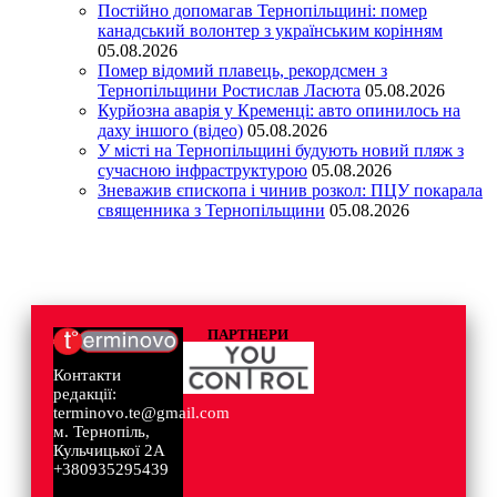
Постійно допомагав Тернопільщині: помер
канадський волонтер з українським корінням
05.08.2026
Помер відомий плавець, рекордсмен з
Тернопільщини Ростислав Ласюта
05.08.2026
Курйозна аварія у Кременці: авто опинилось на
даху іншого (відео)
05.08.2026
У місті на Тернопільщині будують новий пляж з
сучасною інфраструктурою
05.08.2026
Зневажив єпископа і чинив розкол: ПЦУ покарала
священника з Тернопільщини
05.08.2026
ПАРТНЕРИ
Контакти
редакції:
terminovo.te@gmail.com
м. Тернопіль,
Кульчицької 2А
+380935295439