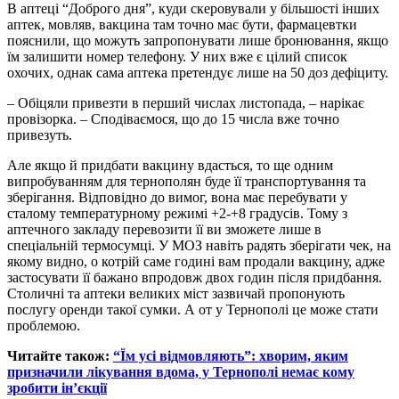
В аптеці “Доброго дня”, куди скеровували у більшості інших
аптек, мовляв, вакцина там точно має бути, фармацевтки
пояснили, що можуть запропонувати лише бронювання, якщо
їм залишити номер телефону. У них вже є цілий список
охочих, однак сама аптека претендує лише на 50 доз дефіциту.
– Обіцяли привезти в перший числах листопада, – нарікає
провізорка. – Сподіваємося, що до 15 числа вже точно
привезуть.
Але якщо й придбати вакцину вдасться, то ще одним
випробуванням для тернополян буде її транспортування та
зберігання. Відповідно до вимог, вона має перебувати у
сталому температурному режимі +2-+8 градусів. Тому з
аптечного закладу перевозити її ви зможете лише в
спеціальній термосумці. У МОЗ навіть радять зберігати чек, на
якому видно, о котрій саме годині вам продали вакцину, адже
застосувати її бажано впродовж двох годин після придбання.
Столичні та аптеки великих міст зазвичай пропонують
послугу оренди такої сумки.
А от у Тернополі це може стати
проблемою.
Читайте також:
“Їм усі відмовляють”: хворим, яким
призначили лікування вдома, у Тернополі немає кому
зробити ін’єкції