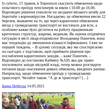
Із суботи, 15 травня, в Тернополі скасують обмеження щодо
пільгового проїзду пенсіонерів за віком з 10.00 до 16.00.
Відповідне рішення ухвалили на засіданні міського штабу для
боротьби з коронавірусом. Нагадаємо, це обмеження ввели 22
березня, зважаючи на те, що через карантинні обмеження
місць у громадському транспорті не вистачало для всіх, а
особливо важко було дістатися на роботу працівникам
критичних структур, зокрема, медикам. Як оцінив епідемічну
ситуацію в місті лікар-епідеміолог Володимир Паничев, вона
має тенденцію до зменшення кількості інфікованих. І вже не
перший тиждень. – В цілому ситуація, яку ми спостерігаємо
на сьогодні, є підставою, щоб приймати рішення про
послаблення карантинних заходів, – каже Паничев. –
Відповідно до постанови Кабміну №320, яка дає право
посилювати заходи місцевій владі, тепер можна розглядати
питання щодо скасування деяких обмежень, введених раніше.
Наприклад, щодо обмеження проїзду у громадському
транспорті. Читайте також: “А де ж транспорт? […]
Ірина Небесна
14.05.2021