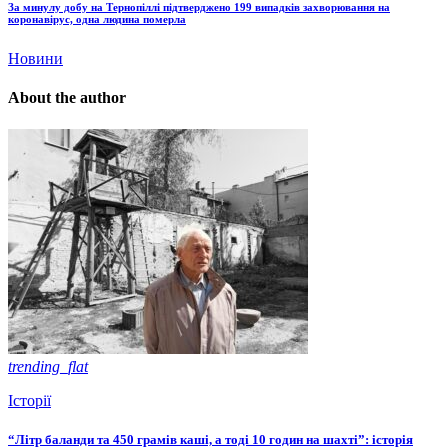
За минулу добу на Тернопіллі підтверджено 199 випадків захворювання на
коронавірус, одна людина померла
Новини
About the author
trending_flat
Історії
“Літр баланди та 450 грамів каші, а тоді 10 годин на шахті”: історія