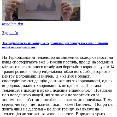
trending_flat
Здоров’я
Захворюваність на ковід на Тернопільщині знижується вже 5 тижнів
поспіль – епідеміолог
На Тернопільщині тенденцію до зниження захворюваності на
ковід спостерігають вже 5 тижнів поспіль, про це на засіданні
міського оперативного штабу для боротьби з коронавірусом 14
травня розповів лікар-епідеміолог обласного лабораторного
центру Володимир Паничев. З 7 квітня в області
спостерігають тенденцію до зниження захворюваності, однак
впродовж тижня захворюваність не однакова. Це стала
тенденція в цілому в країні, пояснив епідеміолог. – Пов'язано
це з поведінкою людей, які зазвичай не звертаються за
допомогою в п'ятницю-неділю, а чекають до понеділка. Тому
середа-четвер – це тижневі піки, – каже Паничев. – Попри це,
жовта лінія на діаграмі – це лінія тренду, яка вказує на
тенденцію до зниження захворюваності. Впродовж трьох