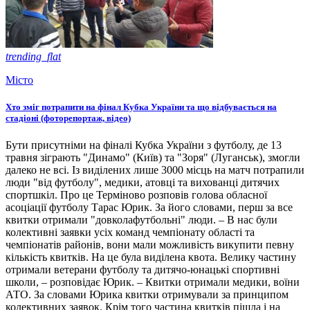
trending_flat
Місто
Хто зміг потрапити на фінал Кубка України та що відбувається на
стадіоні (фоторепортаж, відео)
Бути присутніми на фіналі Кубка України з футболу, де 13
травня зіграють "Динамо" (Київ) та "Зоря" (Луганськ), змогли
далеко не всі. Із виділених лише 3000 місць на матч потрапили
люди "від футболу", медики, атовці та вихованці дитячих
спортшкіл. Про це Терміново розповів голова обласної
асоціації футболу Тарас Юрик. За його словами, перш за все
квитки отримали "довколафутбольні" люди. – В нас були
колективні заявки усіх команд чемпіонату області та
чемпіонатів районів, вони мали можливість викупити певну
кількість квитків. На це була виділена квота. Велику частину
отримали ветерани футболу та дитячо-юнацькі спортивні
школи, – розповідає Юрик. – Квитки отримали медики, воїни
АТО. За словами Юрика квитки отримували за принципом
колективних заявок. Крім того частина квитків пішла і на