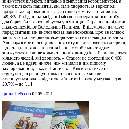
знижується кількість випадків інфікування коронавірусом, а
також кількість пацієнтів, які саме хворіють. В Тернополі
приріст захворюваності взагалі пішов у мінус – становить
-49,8%. Такі дані на засіданні міського оперативного штабу
для боротьби з коронавірусом у п'ятницю, 7 травня, повідомив
лікар-епідеміолог Володимир Паничев. Епідеміолог нагадує:
перед святами він висловлював занепокоєння, щоб внаслідок
застіль та гостин рівень захворюваності не почав рости знову.
Але наразі критерії оцінювання ситуації дозволяють говорити,
що є тенденція до зниження і вона є стабільною: адже
знижується не лише кількість нових випадків, а й зменшується
кількість людей, які хворіють. – Станом на сьогодні це 6 468
людей, а це вдвічі нижче, ніж ми мали в пік підйому
захворюваності, – каже Паничев. – Кількість тих, хто
одужують, перевищує кількість тих, хто захворіли.
Зменшується також відсоток зайнятості ліжок у медзакладах:
29,7% – це […]
Ірина Небесна
07.05.2021