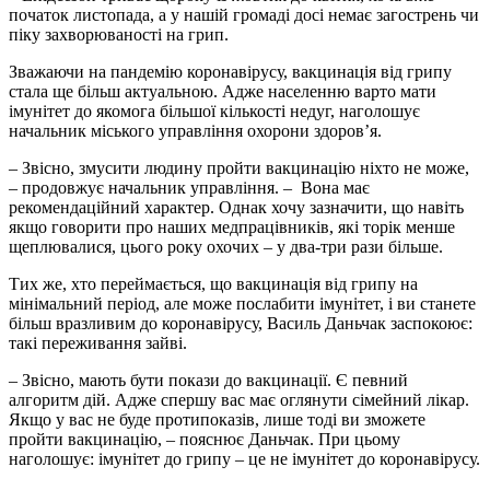
початок листопада, а у нашій громаді досі немає загострень чи
піку захворюваності на грип.
Зважаючи на пандемію коронавірусу, вакцинація від грипу
стала ще більш актуальною. Адже населенню варто мати
імунітет до якомога більшої кількості недуг, наголошує
начальник міського управління охорони здоров’я.
– Звісно, змусити людину пройти вакцинацію ніхто не може,
– продовжує начальник управління. – Вона має
рекомендаційний характер. Однак хочу зазначити, що навіть
якщо говорити про наших медпрацівників, які торік менше
щеплювалися, цього року охочих – у два-три рази більше.
Тих же, хто переймається, що вакцинація від грипу на
мінімальний період, але може послабити імунітет, і ви станете
більш вразливим до коронавірусу, Василь Даньчак заспокоює:
такі переживання зайві.
– Звісно, мають бути покази до вакцинації. Є певний
алгоритм дій. Адже спершу вас має оглянути сімейний лікар.
Якщо у вас не буде протипоказів, лише тоді ви зможете
пройти вакцинацію, – пояснює Даньчак. При цьому
наголошує: імунітет до грипу – це не імунітет до коронавірусу.