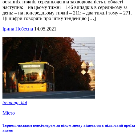
останніх тижнів середньоденна захворюваність в області
наступна: – на цьому тижні – 146 випадків в середньому за
день; – на попередньому тижні – 211; – два тижні тому – 271.
Ці цифри говорять про чітку тенденцію […]
Ірина Небесна
14.05.2021
trending_flat
Місто
Тернопільським пенсіонерам за віком знову відновлять пільговий проїзд
вдень