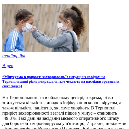
trending_flat
Відео
“Мінусуємо в прирості захворювань”: ситуація з ковідом на
Тернопільщині різко покращала, але чекають на наслідки травневих
свят (відео)
На Тернопільщині та в обласному центрі, зокрема, різко
знижується кількість випадків інфікування коронавірусом, а
також кількість пацієнтів, які саме хворіють. В Тернополі
приріст захворюваності взагалі пішов у мінус – становить
-49,8%. Такі дані на засіданні міського оперативного штабу
для боротьби з коронавірусом у п'ятницю, 7 травня, повідомив
лікар-епідеміолог Володимир Паничев. Епідеміолог нагадує: