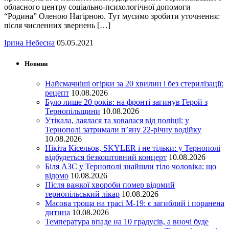
обласного центру соціально-психологічної допомоги
“Родина” Оленою Нагірною. Тут мусимо зробити уточнення:
після численних звернень […]
Ірина Небесна
05.05.2021
Новини
Найсмачніші огірки за 20 хвилин і без стерилізації:
рецепт
10.08.2026
Було лише 20 років: на фронті загинув Герой з
Тернопільщини
10.08.2026
Утікала, лаялася та ховалася від поліції: у
Тернополі затримали п’яну 22-річну водійку
10.08.2026
Нікіта Кісельов, SKYLER і не тільки: у Тернополі
відбудеться безкоштовний концерт
10.08.2026
Біля АЗС у Тернополі знайшли тіло чоловіка: що
відомо
10.08.2026
Після важкої хвороби помер відомий
тернопільський лікар
10.08.2026
Масова троща на трасі М-19: є загиблий і поранена
дитина
10.08.2026
Температура впаде на 10 градусів, а вночі буде