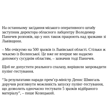
На останньому засідання міського оперативного штабу
заступник директора обласного лабцентру Володимир
Паничев розповів, що у них також працюють над зразками зі
Львівщини.
– Ми очікуємо на 500 зразків із Львівської області. Стільки ж
чекаємо із Волинської. Це вже не вперше ми надаємо
допомогу сусуднім областям, – зазначив тоді Паничев.
Щоб не допустити реального спалаху, вирішили запровадити
пулінг-тестування.
“За результатами наради прем’єр-міністр Денис Шмигаль
доручив розглянути можливість запуску пулінг-тестування,
що дозволить одночасно тестувати 5 зразків відібраного
матеріалу”, – пише Козицький.