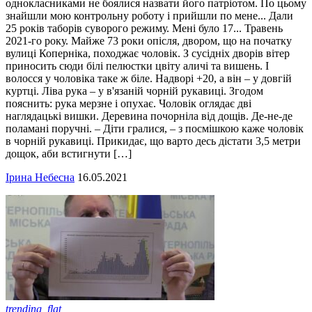
однокласниками не боялися назвати його патріотом. По цьому
знайшли мою контрольну роботу і прийшли по мене... Дали
25 років таборів суворого режиму. Мені було 17... Травень
2021-го року. Майже 73 роки опісля, двором, що на початку
вулиці Коперніка, походжає чоловік. З сусідніх дворів вітер
приносить сюди білі пелюстки цвіту аличі та вишень. І
волосся у чоловіка таке ж біле. Надворі +20, а він – у довгій
куртці. Ліва рука – у в'язаній чорній рукавиці. Згодом
пояснить: рука мерзне і опухає. Чоловік оглядає дві
наглядацькі вишки. Деревина почорніла від дощів. Де-не-де
поламані поручні. – Діти гралися, – з посмішкою каже чоловік
в чорній рукавиці. Прикидає, що варто десь дістати 3,5 метри
дощок, аби встигнути […]
Ірина Небесна
16.05.2021
trending_flat