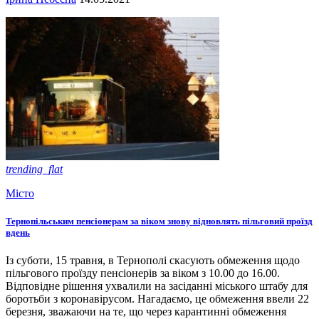
trending_flat
Місто
Тернопільським пенсіонерам за віком знову відновлять пільговий проїзд
вдень
Із суботи, 15 травня, в Тернополі скасують обмеження щодо
пільгового проїзду пенсіонерів за віком з 10.00 до 16.00.
Відповідне рішення ухвалили на засіданні міського штабу для
боротьби з коронавірусом. Нагадаємо, це обмеження ввели 22
березня, зважаючи на те, що через карантинні обмеження