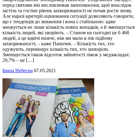
перед святами він висловлював занепокоєння, щоб внаслідок
застіль та гостин рівень захворюваності не почав рости знову.
Але наразі критерії оцінювання ситуації дозволяють говорити,
що є тенденція до зниження і вона є стабільною: адже
знижується не лише кількість нових випадків, а й зменшується
кількість людей, які хворіють. – Станом на сьогодні це 6 468
людей, а це вдвічі нижче, ніж ми мали в пік підйому
захворюваності, – каже Паничев. – Кількість тих, хто
одужують, перевищує кількість тих, хто захворіли.
Зменшується також відсоток зайнятості ліжок у медзакладах:
29,7% – це […]
Ірина Небесна
07.05.2021