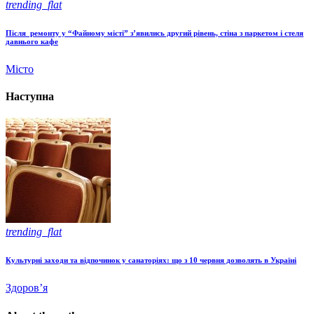
trending_flat
Після ремонту у “Файному місті” з’явились другий рівень, стіна з паркетом і стеля
давнього кафе
Місто
Наступна
trending_flat
​Культурні заходи та відпочинок у санаторіях: що з 10 червня дозволять в Україні
Здоров’я