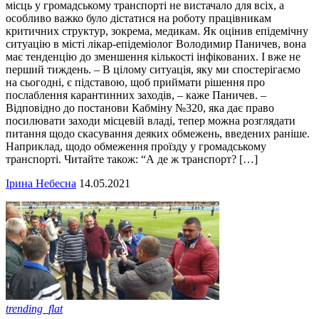
місць у громадському транспорті не вистачало для всіх, а
особливо важко було дістатися на роботу працівникам
критичних структур, зокрема, медикам. Як оцінив епідемічну
ситуацію в місті лікар-епідеміолог Володимир Паничев, вона
має тенденцію до зменшення кількості інфікованих. І вже не
перший тиждень. – В цілому ситуація, яку ми спостерігаємо
на сьогодні, є підставою, щоб приймати рішення про
послаблення карантинних заходів, – каже Паничев. –
Відповідно до постанови Кабміну №320, яка дає право
посилювати заходи місцевій владі, тепер можна розглядати
питання щодо скасування деяких обмежень, введених раніше.
Наприклад, щодо обмеження проїзду у громадському
транспорті. Читайте також: “А де ж транспорт? […]
Ірина Небесна
14.05.2021
trending_flat