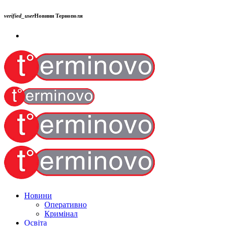
verified_user
Новини Тернополя
Новини
Оперативно
Кримінал
Освіта