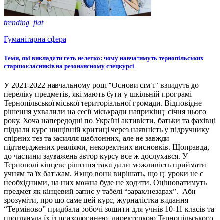
trending_flat
Гуманітарна сфера
Теми, які викладати геть нелегко: чому навчатимуть тернопільських
старшокласників на резонансному спецкурсі
У 2021-2022 навчальному році “Основи сім’ї” ввійдуть до
переліку предметів, які мають бути у шкільній програмі
Тернопільської міської територіальної громади. Відповідне
рішення ухвалили на сесії міськради наприкінці січня цього
року. Хоча напередодні по Україні активісти, батьки та фахівці
піддали курс нищівній критиці через наявність у підручнику
спірних тез та засилля шаблонних, але не завжди
підтверджених реаліями, некоректних висновків. Щоправда,
до частини зауважень автор курсу все ж дослухався. У
Тернополі кінцеве рішення таки дали можливість приймати
учням та їх батькам. Якщо вони вирішать, що ці уроки не є
необхідними, на них можна буде не ходити. Оцінюватимуть
предмет як кінцевий запис у табелі “зарах/незарах”. Аби
зрозуміти, про що саме цей курс, журналістка видання
“Терміново” придбала робочі зошити для учнів 10-11 класів та
проглянула їх із психологинею, директоркою Тернопільського