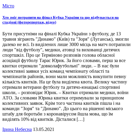
Місто
Хто зміг потрапити на фінал Кубка України та що відбувається на
стадіоні (фоторепортаж, відео)
Бути присутніми на фіналі Кубка України з футболу, де 13
травня зіграють "Динамо" (Київ) та "Зоря" (Луганськ), змогли
далеко не всі. Із виділених лише 3000 місць на матч потрапили
люди "від футболу", медики, атовці та вихованці дитячих
спортшкіл. Про це Терміново розповів голова обласної
асоціації футболу Тарас Юрик. За його словами, перш за все
квитки отримали "довколафутбольні" люди. – В нас були
колективні заявки усіх команд чемпіонату області та
чемпіонатів районів, вони мали можливість викупити певну
кількість квитків. На це була виділена квота. Велику частину
отримали ветерани футболу та дитячо-юнацькі спортивні
школи, – розповідає Юрик. – Квитки отримали медики, воїни
АТО. За словами Юрика квитки отримували за принципом
колективних заявок. Крім того частина квитків пішла і на
команди "Зоря" та "Динамо". До цього на рішенні міського
штабу для боротьби з коронавірусом йшла мова, що їм
виділять 10% від квитків. Дісталися […]
Ірина Небесна
13.05.2021