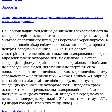
Здоров’я
Захворюваність на ковід на Тернопільщині знижується вже 5 тижнів
поспіль – епідеміолог
На Тернопільщині тенденцію до зниження захворюваності на
ковід спостерігають вже 5 тижнів поспіль, про це на засіданні
міського оперативного штабу для боротьби з коронавірусом 14
травня розповів лікар-епідеміолог обласного лабораторного
центру Володимир Паничев. З 7 квітня в області
спостерігають тенденцію до зниження захворюваності, однак
впродовж тижня захворюваність не однакова. Це стала
тенденція в цілому в країні, пояснив епідеміолог. – Пов'язано
це з поведінкою людей, які зазвичай не звертаються за
допомогою в п'ятницю-неділю, а чекають до понеділка. Тому
середа-четвер – це тижневі піки, – каже Паничев. – Попри це,
жовта лінія на діаграмі – це лінія тренду, яка вказує на
тенденцію до зниження захворюваності. Впродовж трьох
останніх тижнів середньоденна захворюваність в області
наступна: – на цьому тижні – 146 випадків в середньому за
день; – на попередньому тижні – 211; – два тижні тому – 271.
Ці цифри говорять про чітку тенденцію […]
Ірина Небесна
14.05.2021