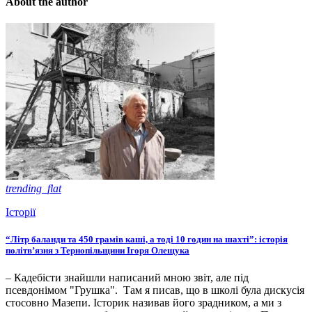
About the author
trending_flat
Історії
“Літр баланди та 450 грамів каші, а тоді 10 годин на шахті”: історія
політв’язня з Тернопільщини Ігоря Олещука
– Кадебісти знайшли написаний мною звіт, але під
псевдонімом "Грушка". Там я писав, що в школі була дискусія
стосовно Мазепи. Історик називав його зрадником, а ми з