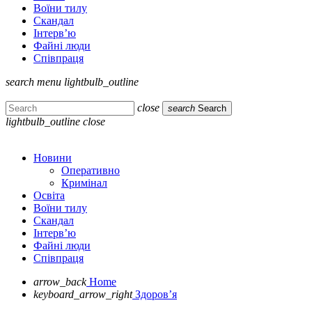
Воїни тилу
Скандал
Інтерв’ю
Файні люди
Співпраця
search
menu
lightbulb_outline
close
search
Search
lightbulb_outline
close
Новини
Оперативно
Кримінал
Освіта
Воїни тилу
Скандал
Інтерв’ю
Файні люди
Співпраця
arrow_back
Home
keyboard_arrow_right
Здоров’я