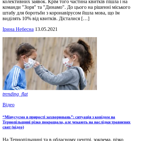
колективних заявок. Крім того частина квитків пішла і на
команди "Зоря" та "Динамо". До цього на рішенні міського
штабу для боротьби з коронавірусом йшла мова, що їм
виділять 10% від квитків. Дісталися […]
Ірина Небесна
13.05.2021
trending_flat
Відео
“Мінусуємо в прирості захворювань”: ситуація з ковідом на
Тернопільщині різко покращала, але чекають на наслідки травневих
свят (відео)
На Тернопільщині та в обласному центрі, зокрема, різко