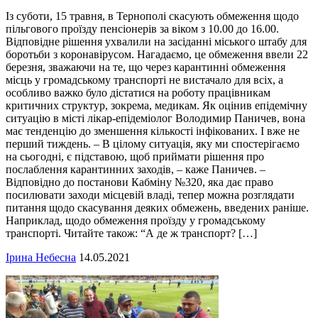
Із суботи, 15 травня, в Тернополі скасують обмеження щодо
пільгового проїзду пенсіонерів за віком з 10.00 до 16.00.
Відповідне рішення ухвалили на засіданні міського штабу для
боротьби з коронавірусом. Нагадаємо, це обмеження ввели 22
березня, зважаючи на те, що через карантинні обмеження
місць у громадському транспорті не вистачало для всіх, а
особливо важко було дістатися на роботу працівникам
критичних структур, зокрема, медикам. Як оцінив епідемічну
ситуацію в місті лікар-епідеміолог Володимир Паничев, вона
має тенденцію до зменшення кількості інфікованих. І вже не
перший тиждень. – В цілому ситуація, яку ми спостерігаємо
на сьогодні, є підставою, щоб приймати рішення про
послаблення карантинних заходів, – каже Паничев. –
Відповідно до постанови Кабміну №320, яка дає право
посилювати заходи місцевій владі, тепер можна розглядати
питання щодо скасування деяких обмежень, введених раніше.
Наприклад, щодо обмеження проїзду у громадському
транспорті. Читайте також: “А де ж транспорт? […]
Ірина Небесна
14.05.2021