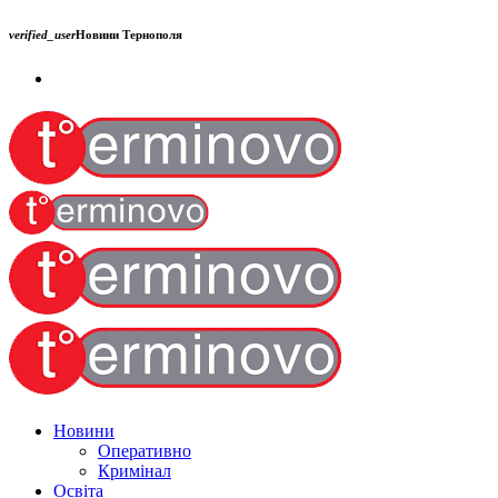
verified_user
Новини Тернополя
Новини
Оперативно
Кримінал
Освіта