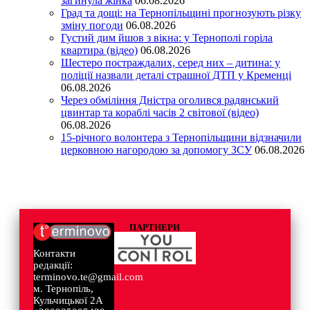
загинула жінка
06.08.2026
Град та дощі: на Тернопільщині прогнозують різку
зміну погоди
06.08.2026
Густий дим йшов з вікна: у Тернополі горіла
квартира (відео)
06.08.2026
Шестеро постраждалих, серед них – дитина: у
поліції назвали деталі страшної ДТП у Кременці
06.08.2026
Через обміління Дністра оголився радянський
цвинтар та кораблі часів 2 світової (відео)
06.08.2026
15-річного волонтера з Тернопільщини відзначили
церковною нагородою за допомогу ЗСУ
06.08.2026
ПАРТНЕРИ
Контакти
редакції:
terminovo.te@gmail.com
м. Тернопіль,
Кульчицької 2А