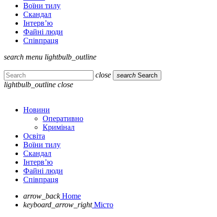
Воїни тилу
Скандал
Інтерв’ю
Файні люди
Співпраця
search
menu
lightbulb_outline
close
search
Search
lightbulb_outline
close
Новини
Оперативно
Кримінал
Освіта
Воїни тилу
Скандал
Інтерв’ю
Файні люди
Співпраця
arrow_back
Home
keyboard_arrow_right
Місто