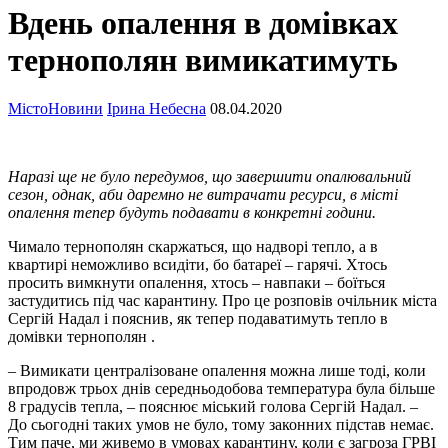
Вдень опалення в домівках
тернополян вимикатимуть
Місто
Новини
Ірина Небесна
08.04.2020
Наразі ще не було передумов, що завершити опалювальний
сезон, однак, аби даремно не витрачати ресурси, в місті
опалення тепер будуть подавати в конкретні години.
Чимало тернополян скаржаться, що надворі тепло, а в
квартирі неможливо всидіти, бо батареї – гарячі. Хтось
просить вимкнути опалення, хтось – навпаки – боїться
застудитись під час карантину. Про це розповів очільник міста
Сергій Надал і пояснив, як тепер подаватимуть тепло в
домівки тернополян .
– Вимикати централізоване опалення можна лише тоді, коли
впродовж трьох днів середньодобова температура була більше
8 градусів тепла, – пояснює міський голова Сергій Надал. –
До сьогодні таких умов не було, тому законних підстав немає.
Тим паче, ми живемо в умовах карантину, коли є загроза ГРВІ