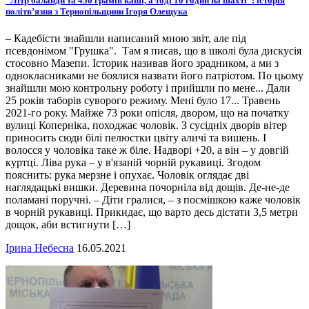
“Літр баланди та 450 грамів каші, а тоді 10 годин на шахті”: історія
політв’язня з Тернопільщини Ігоря Олещука
– Кадебісти знайшли написаний мною звіт, але під
псевдонімом "Грушка". Там я писав, що в школі була дискусія
стосовно Мазепи. Історик називав його зрадником, а ми з
однокласниками не боялися назвати його патріотом. По цьому
знайшли мою контрольну роботу і прийшли по мене... Дали
25 років таборів суворого режиму. Мені було 17... Травень
2021-го року. Майже 73 роки опісля, двором, що на початку
вулиці Коперніка, походжає чоловік. З сусідніх дворів вітер
приносить сюди білі пелюстки цвіту аличі та вишень. І
волосся у чоловіка таке ж біле. Надворі +20, а він – у довгій
куртці. Ліва рука – у в'язаній чорній рукавиці. Згодом
пояснить: рука мерзне і опухає. Чоловік оглядає дві
наглядацькі вишки. Деревина почорніла від дощів. Де-не-де
поламані поручні. – Діти гралися, – з посмішкою каже чоловік
в чорній рукавиці. Прикидає, що варто десь дістати 3,5 метри
дощок, аби встигнути […]
Ірина Небесна
16.05.2021