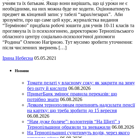
учням та їх батькам. Якщо вони вирішать, що ці уроки не є
необхідними, на них можна буде не ходити. Оцінюватимуть
предмет як кінцевий запис у табелі “зарах/незарах”. Аби
зрозуміти, про що саме цей курс, журналістка видання
“Терміново” придбала робочі зошити для учнів 10-11 класів та
проглянула їх із психологинею, директоркою Тернопільського
обласного центру соціально-психологічної допомоги
“Родина” Оленою Нагірною. Тут мусимо зробити уточнення:
після численних звернень […]
Ірина Небесна
05.05.2021
Новини
Томати пелаті у власному соку: як закрити на зиму
без оцту й кислоти
06.08.2026
ПриватБанк змінює правила переказів: що
потрібно знати
06.08.2026
Деяким тернополянам припинять надсилати пенсії
на картку: що треба зробити до 15 вересня
06.08.2026
“Нам дуже боляче”: волонтерів “На Щиті” з
Тернопільщини образили та зневажили
06.08.2026
На Тернопільщині судитимуть водія, через якого