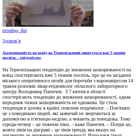
trending_flat
Здоров’я
Захворюваність на ковід на Тернопільщині знижується вже 5 тижнів
поспіль – епідеміолог
На Тернопільщині тенденцію до зниження захворюваності на
ковід спостерігають вже 5 тижнів поспіль, про це на засіданні
міського оперативного штабу для боротьби з коронавірусом 14
травня розповів лікар-епідеміолог обласного лабораторного
центру Володимир Паничев. З 7 квітня в області
спостерігають тенденцію до зниження захворюваності, однак
впродовж тижня захворюваність не однакова. Це стала
тенденція в цілому в країні, пояснив епідеміолог. – Пов'язано
це з поведінкою людей, які зазвичай не звертаються за
допомогою в п'ятницю-неділю, а чекають до понеділка. Тому
середа-четвер – це тижневі піки, – каже Паничев. – Попри це,
жовта лінія на діаграмі – це лінія тренду, яка вказує на
тенденцію до зниження захворюваності. Впродовж трьох