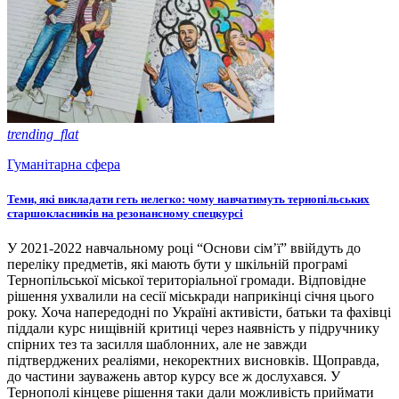
trending_flat
Гуманітарна сфера
Теми, які викладати геть нелегко: чому навчатимуть тернопільських
старшокласників на резонансному спецкурсі
У 2021-2022 навчальному році “Основи сім’ї” ввійдуть до
переліку предметів, які мають бути у шкільній програмі
Тернопільської міської територіальної громади. Відповідне
рішення ухвалили на сесії міськради наприкінці січня цього
року. Хоча напередодні по Україні активісти, батьки та фахівці
піддали курс нищівній критиці через наявність у підручнику
спірних тез та засилля шаблонних, але не завжди
підтверджених реаліями, некоректних висновків. Щоправда,
до частини зауважень автор курсу все ж дослухався. У
Тернополі кінцеве рішення таки дали можливість приймати