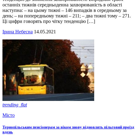
останніх тижнів середньоденна захворюваність в області
наступна: – на цьому тижні – 146 випадків в середньому за
день; – на попередньому тижні – 211; – два тижні тому – 271.
Ці цифри говорять про чітку тенденцію […]
Ірина Небесна
14.05.2021
trending_flat
Місто
Тернопільським пенсіонерам за віком знову відновлять пільговий проїзд
вдень