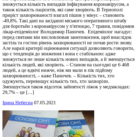
знижується кількість випадків інфікування коронавірусом, а
також кількість пацієнтів, які саме хворіють. В Тернополі
приріст захворюваності взагалі пішов у мінус – становить
-49,8%. Такі дані на засіданні міського оперативного штабу
для боротьби з коронавірусом у п'ятницю, 7 травня, повідомив
лікар-епідеміолог Володимир Паничев. Епідеміолог нагадує:
перед святами він висловлював занепокоєння, щоб внаслідок
застіль та гостин рівень захворюваності не почав рости знову.
Але наразі критерії оцінювання ситуації дозволяють говорити,
що є тенденція до зниження і вона є стабільною: адже
знижується не лише кількість нових випадків, а й зменшується
кількість людей, які хворіють. – Станом на сьогодні це 6 468
людей, а це вдвічі нижче, ніж ми мали в пік підйому
захворюваності, – каже Паничев. – Кількість тих, хто
одужують, перевищує кількість тих, хто захворіли.
Зменшується також відсоток зайнятості ліжок у медзакладах:
29,7% – це […]
Ірина Небесна
07.05.2021