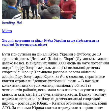
trending_flat
Місто
Хто зміг потрапити на фінал Кубка України та що відбувається на
стадіоні (фоторепортаж, відео)
Бути присутніми на фіналі Кубка України з футболу, де 13
травня зіграють "Динамо" (Київ) та "Зоря" (Луганськ), змогли
далеко не всі. Із виділених лише 3000 місць на матч потрапили
люди "від футболу", медики, атовці та вихованці дитячих
спортшкіл. Про це Терміново розповів голова обласної
асоціації футболу Тарас Юрик. За його словами, перш за все
квитки отримали "довколафутбольні" люди. – В нас були
колективні заявки усіх команд чемпіонату області та
чемпіонатів районів, вони мали можливість викупити певну
кількість квитків. На це була виділена квота. Велику частину
отримали ветерани футболу та дитячо-юнацькі спортивні
школи, – розповідає Юрик. – Квитки отримали медики, воїни
АТО. За словами Юрика квитки отримували за принципом