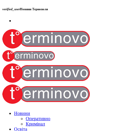
verified_user
Новини Тернополя
Новини
Оперативно
Кримінал
Освіта