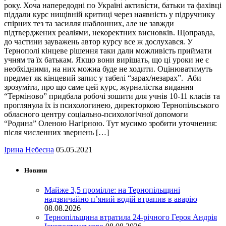
року. Хоча напередодні по Україні активісти, батьки та фахівці
піддали курс нищівній критиці через наявність у підручнику
спірних тез та засилля шаблонних, але не завжди
підтверджених реаліями, некоректних висновків. Щоправда,
до частини зауважень автор курсу все ж дослухався. У
Тернополі кінцеве рішення таки дали можливість приймати
учням та їх батькам. Якщо вони вирішать, що ці уроки не є
необхідними, на них можна буде не ходити. Оцінюватимуть
предмет як кінцевий запис у табелі “зарах/незарах”. Аби
зрозуміти, про що саме цей курс, журналістка видання
“Терміново” придбала робочі зошити для учнів 10-11 класів та
проглянула їх із психологинею, директоркою Тернопільського
обласного центру соціально-психологічної допомоги
“Родина” Оленою Нагірною. Тут мусимо зробити уточнення:
після численних звернень […]
Ірина Небесна
05.05.2021
Новини
Майже 3,5 промілле: на Тернопільщині
надзвичайно п’яний водій втрапив в аварію
08.08.2026
Тернопільщина втратила 24-річного Героя Андрія