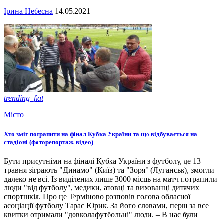
Ірина Небесна
14.05.2021
trending_flat
Місто
Хто зміг потрапити на фінал Кубка України та що відбувається на
стадіоні (фоторепортаж, відео)
Бути присутніми на фіналі Кубка України з футболу, де 13
травня зіграють "Динамо" (Київ) та "Зоря" (Луганськ), змогли
далеко не всі. Із виділених лише 3000 місць на матч потрапили
люди "від футболу", медики, атовці та вихованці дитячих
спортшкіл. Про це Терміново розповів голова обласної
асоціації футболу Тарас Юрик. За його словами, перш за все
квитки отримали "довколафутбольні" люди. – В нас були