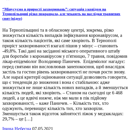
“Мінусуємо в прирості захворювань”: ситуація з ковідом на
Тернопільщині різко покращала, але чекають на наслідки травневих
свят (відео)
На Тернопільщині та в обласному центрі, зокрема, різко
знижується кількість випадків інфікування коронавірусом, а
також кількість пацієнтів, які саме хворіють. В Тернополі
приріст захворюваності взагалі пішов у мінус – становить
-49,8%. Такі дані на засіданні міського оперативного штабу
для боротьби з коронавірусом у п'ятницю, 7 травня, повідомив
лікар-епідеміолог Володимир Паничев. Епідеміолог нагадує:
перед святами він висловлював занепокоєння, щоб внаслідок
застіль та гостин рівень захворюваності не почав рости знову.
Але наразі критерії оцінювання ситуації дозволяють говорити,
що є тенденція до зниження і вона є стабільною: адже
знижується не лише кількість нових випадків, а й зменшується
кількість людей, які хворіють. – Станом на сьогодні це 6 468
людей, а це вдвічі нижче, ніж ми мали в пік підйому
захворюваності, – каже Паничев. – Кількість тих, хто
одужують, перевищує кількість тих, хто захворіли.
Зменшується також відсоток зайнятості ліжок у медзакладах:
29,7% – це […]
Ірина Небесна
07.05.2021