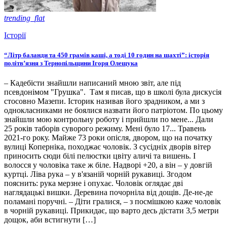
trending_flat
Історії
“Літр баланди та 450 грамів каші, а тоді 10 годин на шахті”: історія
політв’язня з Тернопільщини Ігоря Олещука
– Кадебісти знайшли написаний мною звіт, але під
псевдонімом "Грушка". Там я писав, що в школі була дискусія
стосовно Мазепи. Історик називав його зрадником, а ми з
однокласниками не боялися назвати його патріотом. По цьому
знайшли мою контрольну роботу і прийшли по мене... Дали
25 років таборів суворого режиму. Мені було 17... Травень
2021-го року. Майже 73 роки опісля, двором, що на початку
вулиці Коперніка, походжає чоловік. З сусідніх дворів вітер
приносить сюди білі пелюстки цвіту аличі та вишень. І
волосся у чоловіка таке ж біле. Надворі +20, а він – у довгій
куртці. Ліва рука – у в'язаній чорній рукавиці. Згодом
пояснить: рука мерзне і опухає. Чоловік оглядає дві
наглядацькі вишки. Деревина почорніла від дощів. Де-не-де
поламані поручні. – Діти гралися, – з посмішкою каже чоловік
в чорній рукавиці. Прикидає, що варто десь дістати 3,5 метри
дощок, аби встигнути […]