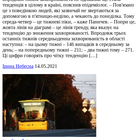
тенденція в цілому в країні, пояснив епідеміолог. – Пов'язано
це з поведінкою людей, які зазвичай не звертаються за
допомогою в п'ятницю-неділю, а чекають до понеділка. Тому
середа-четвер – це тижневі піки, – каже Паничев. – Попри це,
жовта лінія на діаграмі – це лінія тренду, яка вказує на
тенденцію до зниження захворюваності. Впродовж трьох
останніх тижнів середньоденна захворюваність в області
наступна: – на цьому тижні – 146 випадків в середньому за
день; – на попередньому тижні – 211; – два тижні тому – 271.
Ці цифри говорять про чітку тенденцію […]
Ірина Небесна
14.05.2021