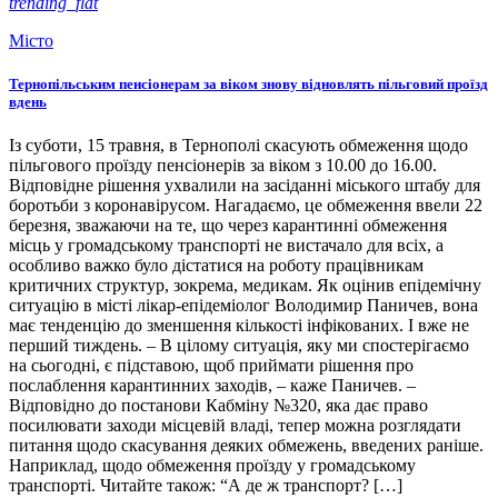
trending_flat
Місто
Тернопільським пенсіонерам за віком знову відновлять пільговий проїзд
вдень
Із суботи, 15 травня, в Тернополі скасують обмеження щодо
пільгового проїзду пенсіонерів за віком з 10.00 до 16.00.
Відповідне рішення ухвалили на засіданні міського штабу для
боротьби з коронавірусом. Нагадаємо, це обмеження ввели 22
березня, зважаючи на те, що через карантинні обмеження
місць у громадському транспорті не вистачало для всіх, а
особливо важко було дістатися на роботу працівникам
критичних структур, зокрема, медикам. Як оцінив епідемічну
ситуацію в місті лікар-епідеміолог Володимир Паничев, вона
має тенденцію до зменшення кількості інфікованих. І вже не
перший тиждень. – В цілому ситуація, яку ми спостерігаємо
на сьогодні, є підставою, щоб приймати рішення про
послаблення карантинних заходів, – каже Паничев. –
Відповідно до постанови Кабміну №320, яка дає право
посилювати заходи місцевій владі, тепер можна розглядати
питання щодо скасування деяких обмежень, введених раніше.
Наприклад, щодо обмеження проїзду у громадському
транспорті. Читайте також: “А де ж транспорт? […]