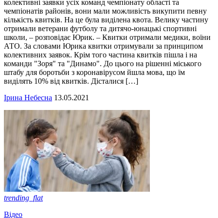
колективні заявки усіх команд чемпіонату області та
чемпіонатів районів, вони мали можливість викупити певну
кількість квитків. На це була виділена квота. Велику частину
отримали ветерани футболу та дитячо-юнацькі спортивні
школи, – розповідає Юрик. – Квитки отримали медики, воїни
АТО. За словами Юрика квитки отримували за принципом
колективних заявок. Крім того частина квитків пішла і на
команди "Зоря" та "Динамо". До цього на рішенні міського
штабу для боротьби з коронавірусом йшла мова, що їм
виділять 10% від квитків. Дісталися […]
Ірина Небесна
13.05.2021
trending_flat
Відео