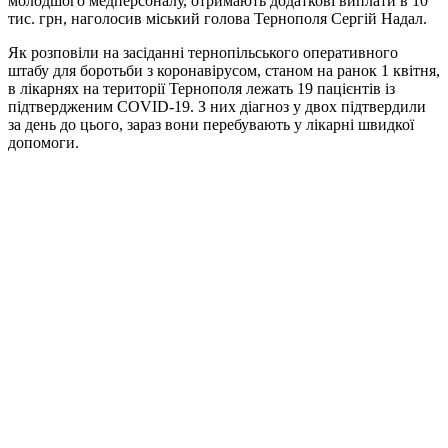
молодшого медперсоналу, отримають додаткові виплати в 10
тис. грн, наголосив міський голова Тернополя Сергій Надал.
Як розповіли на засіданні тернопільського оперативного
штабу для боротьби з коронавірусом, станом на ранок 1 квітня,
в лікарнях на території Тернополя лежать 19 пацієнтів із
підтвердженим COVID-19. З них діагноз у двох підтвердили
за день до цього, зараз вони перебувають у лікарні швидкої
допомоги.