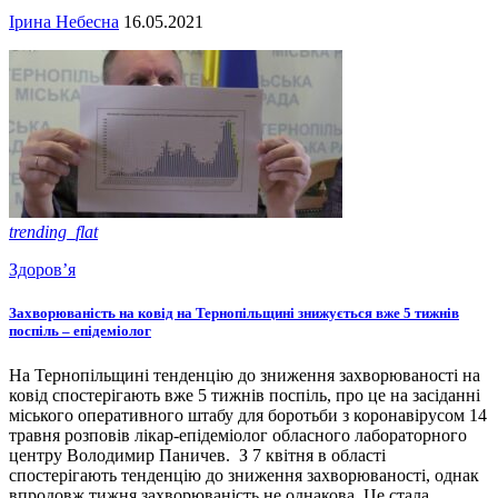
Ірина Небесна
16.05.2021
trending_flat
Здоров’я
Захворюваність на ковід на Тернопільщині знижується вже 5 тижнів
поспіль – епідеміолог
На Тернопільщині тенденцію до зниження захворюваності на
ковід спостерігають вже 5 тижнів поспіль, про це на засіданні
міського оперативного штабу для боротьби з коронавірусом 14
травня розповів лікар-епідеміолог обласного лабораторного
центру Володимир Паничев. З 7 квітня в області
спостерігають тенденцію до зниження захворюваності, однак
впродовж тижня захворюваність не однакова. Це стала