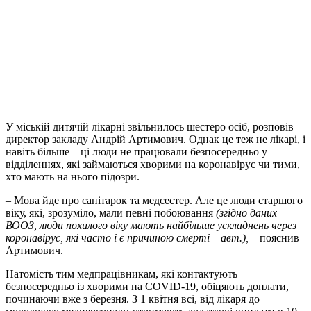
У міській дитячій лікарні звільнилось шестеро осіб, розповів
директор закладу Андрій Артимович. Однак це теж не лікарі, і
навіть більше – ці люди не працювали безпосередньо у
відділеннях, які займаються хворими на коронавірус чи тими,
хто мають на нього підозри.
– Мова йде про санітарок та медсестер. Але це люди старшого
віку, які, зрозуміло, мали певні побоювання
(згідно даних
ВООЗ, люди похилого віку мають найбільше ускладнень через
коронавірус, які часто і є причиною смерті – авт.),
– пояснив
Артимович.
Натомість тим медпрацівникам, які контактують
безпосередньо із хворими на COVID-19, обіцяють доплати,
починаючи вже з березня. З 1 квітня всі, від лікаря до