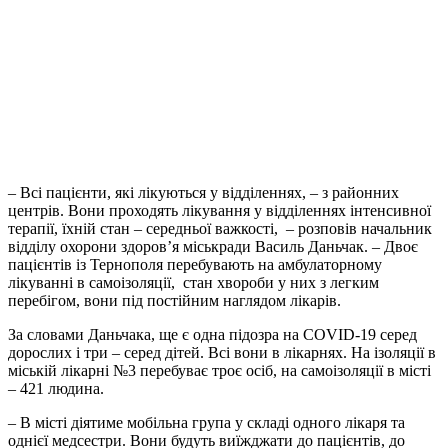
– Всі пацієнти, які лікуються у відділеннях, – з районних
центрів. Вони проходять лікування у відділеннях інтенсивної
терапії, їхній стан – середньої важкості, – розповів начальник
відділу охорони здоров’я міськради Василь Даньчак. – Двоє
пацієнтів із Тернополя перебувають на амбулаторному
лікуванні в самоізоляції, стан хвороби у них з легким
перебігом, вони під постійним наглядом лікарів.
За словами Даньчака, ще є одна підозра на COVID-19 серед
дорослих і три – серед дітей. Всі вони в лікарнях. На ізоляції в
міській лікарні №3 перебуває троє осіб, на самоізоляції в місті
– 421 людина.
– В місті діятиме мобільна група у складі одного лікаря та
однієї медсестри. Вони будуть виїжджати до пацієнтів, до