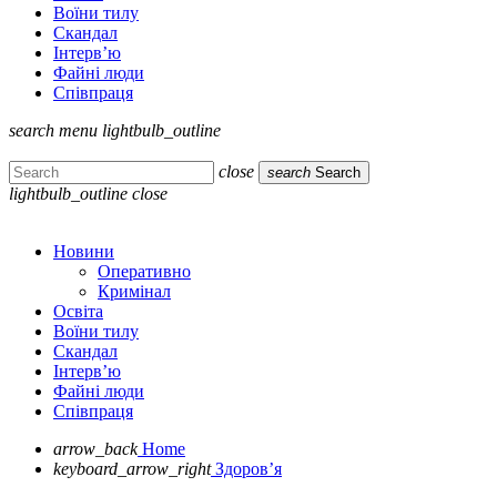
Воїни тилу
Скандал
Інтерв’ю
Файні люди
Співпраця
search
menu
lightbulb_outline
close
search
Search
lightbulb_outline
close
Новини
Оперативно
Кримінал
Освіта
Воїни тилу
Скандал
Інтерв’ю
Файні люди
Співпраця
arrow_back
Home
keyboard_arrow_right
Здоров’я