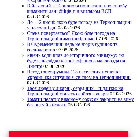
Іскоростенського
08.08.2026
Військовий із Тернополя попередив про спробу
виманити дані бійців під виглядом ВСП
08.08.2026
До +12 вночі: якою буде погода на Тернопільщині
у наступні дні
08.08.2026
Спека повертається? Якою буде погода на
Тернопільщині цими вихідними
07.08.2026
На Кременеччині ледь не згорів будинок та
господарство
07.08.2026
Рівень води впав до історичного мінімуму: які
будуть наслідки катастрофічного маловоддя на
Дністрі
07.08.2026
Негода знеструмила 118 населених пунктів в
Україні: яка ситуація зі світлом на Тернопільщині
07.08.2026
Троє людей у лікарні, серед них – підлітки: на
Тернопільщині сталась серйозна аварія
07.08.2026
Томати пелаті у власному соку: як закрити на зиму
без оцту й кислоти
06.08.2026