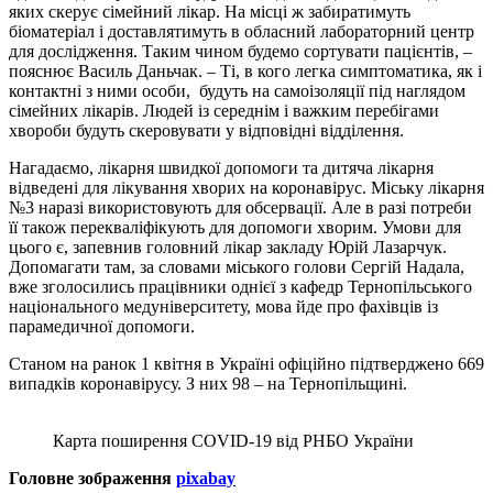
яких скерує сімейний лікар. На місці ж забиратимуть
біоматеріал і доставлятимуть в обласний лабораторний центр
для дослідження. Таким чином будемо сортувати пацієнтів, –
пояснює Василь Даньчак. – Ті, в кого легка симптоматика, як і
контактні з ними особи, будуть на самоізоляції під наглядом
сімейних лікарів. Людей із середнім і важким перебігами
хвороби будуть скеровувати у відповідні відділення.
Нагадаємо, лікарня швидкої допомоги та дитяча лікарня
відведені для лікування хворих на коронавірус. Міську лікарня
№3 наразі використовують для обсервації. Але в разі потреби
її також перекваліфікують для допомоги хворим. Умови для
цього є, запевнив головний лікар закладу Юрій Лазарчук.
Допомагати там, за словами міського голови Сергій Надала,
вже зголосились працівники однієї з кафедр Тернопільського
національного медуніверситету, мова йде про фахівців із
парамедичної допомоги.
Станом на ранок 1 квітня в Україні офіційно підтверджено 669
випадків коронавірусу. З них 98 – на Тернопільщині.
Карта поширення COVID-19 від РНБО України
Головне зображення
pixabay