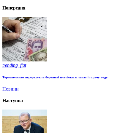
Попередня
trending_flat
Тернополянам перерахують березневі платіжки за тепло і гарячу воду
Новини
Наступна