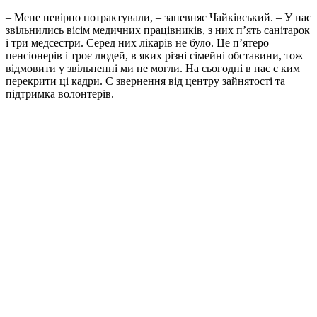
– Мене невірно потрактували, – запевняє Чайківський. – У нас
звільнились вісім медичних працівників, з них п’ять санітарок
і три медсестри. Серед них лікарів не було. Це п’ятеро
пенсіонерів і троє людей, в яких різні сімейні обставини, тож
відмовити у звільненні ми не могли. На сьогодні в нас є ким
перекрити ці кадри. Є звернення від центру зайнятості та
підтримка волонтерів.