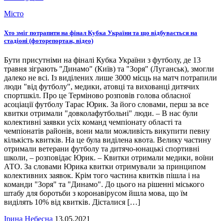
Місто
Хто зміг потрапити на фінал Кубка України та що відбувається на
стадіоні (фоторепортаж, відео)
Бути присутніми на фіналі Кубка України з футболу, де 13
травня зіграють "Динамо" (Київ) та "Зоря" (Луганськ), змогли
далеко не всі. Із виділених лише 3000 місць на матч потрапили
люди "від футболу", медики, атовці та вихованці дитячих
спортшкіл. Про це Терміново розповів голова обласної
асоціації футболу Тарас Юрик. За його словами, перш за все
квитки отримали "довколафутбольні" люди. – В нас були
колективні заявки усіх команд чемпіонату області та
чемпіонатів районів, вони мали можливість викупити певну
кількість квитків. На це була виділена квота. Велику частину
отримали ветерани футболу та дитячо-юнацькі спортивні
школи, – розповідає Юрик. – Квитки отримали медики, воїни
АТО. За словами Юрика квитки отримували за принципом
колективних заявок. Крім того частина квитків пішла і на
команди "Зоря" та "Динамо". До цього на рішенні міського
штабу для боротьби з коронавірусом йшла мова, що їм
виділять 10% від квитків. Дісталися […]
Ірина Небесна
13.05.2021