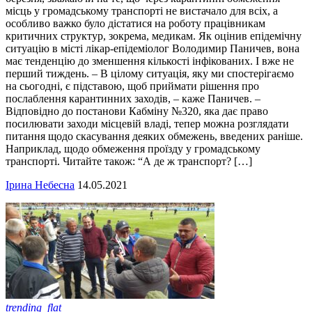
місць у громадському транспорті не вистачало для всіх, а
особливо важко було дістатися на роботу працівникам
критичних структур, зокрема, медикам. Як оцінив епідемічну
ситуацію в місті лікар-епідеміолог Володимир Паничев, вона
має тенденцію до зменшення кількості інфікованих. І вже не
перший тиждень. – В цілому ситуація, яку ми спостерігаємо
на сьогодні, є підставою, щоб приймати рішення про
послаблення карантинних заходів, – каже Паничев. –
Відповідно до постанови Кабміну №320, яка дає право
посилювати заходи місцевій владі, тепер можна розглядати
питання щодо скасування деяких обмежень, введених раніше.
Наприклад, щодо обмеження проїзду у громадському
транспорті. Читайте також: “А де ж транспорт? […]
Ірина Небесна
14.05.2021
trending_flat