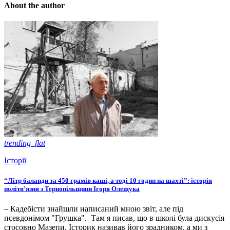
About the author
trending_flat
Історії
“Літр баланди та 450 грамів каші, а тоді 10 годин на шахті”: історія
політв’язня з Тернопільщини Ігоря Олещука
– Кадебісти знайшли написаний мною звіт, але під
псевдонімом "Грушка". Там я писав, що в школі була дискусія
стосовно Мазепи. Історик називав його зрадником, а ми з