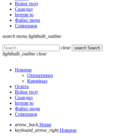
Воїни тилу
Скандал
Інтерв’ю
Файні люди
Співпраця
search
menu
lightbulb_outline
close
search
Search
lightbulb_outline
close
Новини
Оперативно
Кримінал
Освіта
Воїни тилу
Скандал
Інтерв’ю
Файні люди
Співпраця
arrow_back
Home
keyboard_arrow_right
Новини