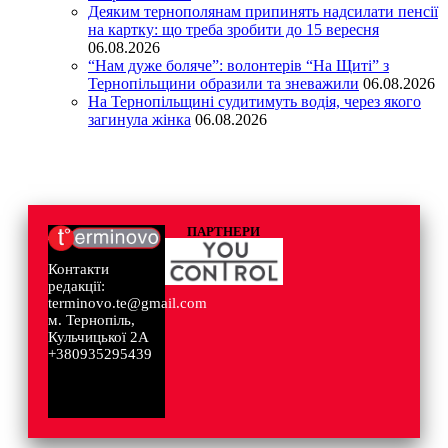
Деяким тернополянам припинять надсилати пенсії
на картку: що треба зробити до 15 вересня
06.08.2026
“Нам дуже боляче”: волонтерів “На Щиті” з
Тернопільщини образили та зневажили
06.08.2026
На Тернопільщині судитимуть водія, через якого
загинула жінка
06.08.2026
ПАРТНЕРИ
Контакти
редакції:
terminovo.te@gmail.com
м. Тернопіль,
Кульчицької 2А
+380935295439