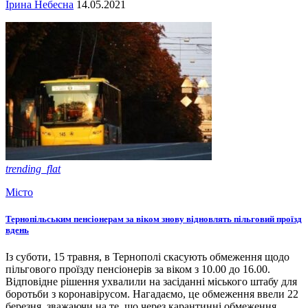
Ірина Небесна
14.05.2021
trending_flat
Місто
Тернопільським пенсіонерам за віком знову відновлять пільговий проїзд
вдень
Із суботи, 15 травня, в Тернополі скасують обмеження щодо
пільгового проїзду пенсіонерів за віком з 10.00 до 16.00.
Відповідне рішення ухвалили на засіданні міського штабу для
боротьби з коронавірусом. Нагадаємо, це обмеження ввели 22
березня, зважаючи на те, що через карантинні обмеження