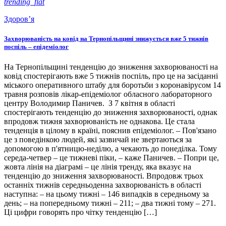
trending_flat
Здоров’я
Захворюваність на ковід на Тернопільщині знижується вже 5 тижнів
поспіль – епідеміолог
На Тернопільщині тенденцію до зниження захворюваності на
ковід спостерігають вже 5 тижнів поспіль, про це на засіданні
міського оперативного штабу для боротьби з коронавірусом 14
травня розповів лікар-епідеміолог обласного лабораторного
центру Володимир Паничев. З 7 квітня в області
спостерігають тенденцію до зниження захворюваності, однак
впродовж тижня захворюваність не однакова. Це стала
тенденція в цілому в країні, пояснив епідеміолог. – Пов'язано
це з поведінкою людей, які зазвичай не звертаються за
допомогою в п'ятницю-неділю, а чекають до понеділка. Тому
середа-четвер – це тижневі піки, – каже Паничев. – Попри це,
жовта лінія на діаграмі – це лінія тренду, яка вказує на
тенденцію до зниження захворюваності. Впродовж трьох
останніх тижнів середньоденна захворюваність в області
наступна: – на цьому тижні – 146 випадків в середньому за
день; – на попередньому тижні – 211; – два тижні тому – 271.
Ці цифри говорять про чітку тенденцію […]