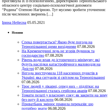
проглянула їх із психологинею, директоркою Тернопільського
обласного центру соціально-психологічної допомоги
“Родина” Оленою Нагірною. Тут мусимо зробити уточнення:
після численних звернень […]
Ірина Небесна
05.05.2021
Новини
Спека повертається? Якою буде погода на
Тернопільщині цими вихідними
07.08.2026
На Кременеччині ледь не згорів будинок та
господарство
07.08.2026
Рівень води впав до історичного мінімуму: які
будуть наслідки катастрофічного маловоддя на
Дністрі
07.08.2026
Негода знеструмила 118 населених пунктів в
Україні: яка ситуація зі світлом на Тернопільщині
07.08.2026
Троє людей у лікарні, серед них – підлітки: на
Тернопільщині сталась серйозна аварія
07.08.2026
Томати пелаті у власному соку: як закрити на зиму
без оцту й кислоти
06.08.2026
ПриватБанк змінює правила переказів: що
потрібно знати
06.08.2026