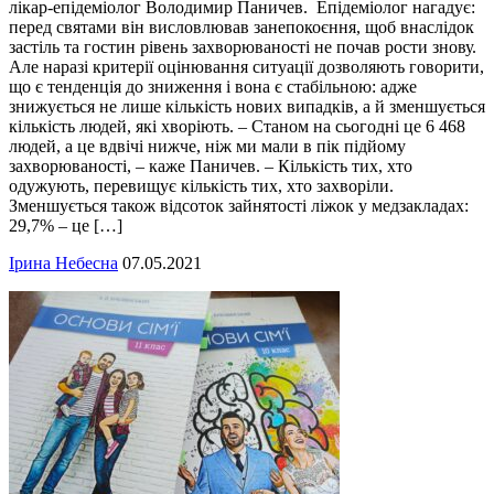
лікар-епідеміолог Володимир Паничев. Епідеміолог нагадує:
перед святами він висловлював занепокоєння, щоб внаслідок
застіль та гостин рівень захворюваності не почав рости знову.
Але наразі критерії оцінювання ситуації дозволяють говорити,
що є тенденція до зниження і вона є стабільною: адже
знижується не лише кількість нових випадків, а й зменшується
кількість людей, які хворіють. – Станом на сьогодні це 6 468
людей, а це вдвічі нижче, ніж ми мали в пік підйому
захворюваності, – каже Паничев. – Кількість тих, хто
одужують, перевищує кількість тих, хто захворіли.
Зменшується також відсоток зайнятості ліжок у медзакладах:
29,7% – це […]
Ірина Небесна
07.05.2021