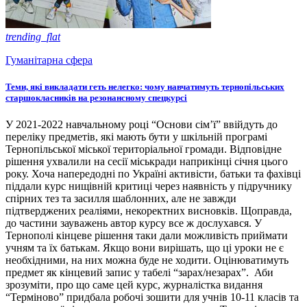
trending_flat
Гуманітарна сфера
Теми, які викладати геть нелегко: чому навчатимуть тернопільських
старшокласників на резонансному спецкурсі
У 2021-2022 навчальному році “Основи сім’ї” ввійдуть до
переліку предметів, які мають бути у шкільній програмі
Тернопільської міської територіальної громади. Відповідне
рішення ухвалили на сесії міськради наприкінці січня цього
року. Хоча напередодні по Україні активісти, батьки та фахівці
піддали курс нищівній критиці через наявність у підручнику
спірних тез та засилля шаблонних, але не завжди
підтверджених реаліями, некоректних висновків. Щоправда,
до частини зауважень автор курсу все ж дослухався. У
Тернополі кінцеве рішення таки дали можливість приймати
учням та їх батькам. Якщо вони вирішать, що ці уроки не є
необхідними, на них можна буде не ходити. Оцінюватимуть
предмет як кінцевий запис у табелі “зарах/незарах”. Аби
зрозуміти, про що саме цей курс, журналістка видання
“Терміново” придбала робочі зошити для учнів 10-11 класів та