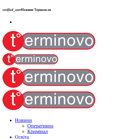
verified_user
Новини Тернополя
Новини
Оперативно
Кримінал
Освіта