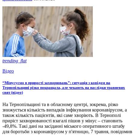
trending_flat
Відео
“Мінусуємо в прирості захворювань”: ситуація з ковідом на
Тернопільщині різко покращала, але чекають на наслідки травневих
свят (відео)
На Тернопільщині та в обласному центрі, зокрема, різко
знижується кількість випадків інфікування коронавірусом, а
також кількість пацієнтів, які саме хворіють. В Тернополі
приріст захворюваності взагалі пішов у мінус – становить
-49,8%. Такі дані на засіданні міського оперативного штабу
для боротьби з коронавірусом у п'ятницю, 7 травня, повідомив