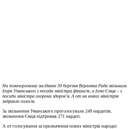
На позачерговому засіданні 30 березня Верховна Рада звільнила
Ігоря Уманського з посади міністра фінансів, а Іллю Ємця – з
посади міністра охорони здоров’я. А от на нових міністрів
забракло голосів.
За звільнення Уманського проголосували 249 нардепів,
звільнення Ємця підтримав 271 нардеп.
А от голосування за призначення нових міністрів народні