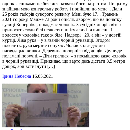
однокласниками не боялися назвати його патріотом. По цьому
знайшли мою контрольну роботу і прийшли по мене... Дали
25 років таборів суворого режиму. Мені було 17... Травень
2021-го року. Майже 73 роки опісля, двором, що на початку
вулиці Коперніка, походжає чоловік. З сусідніх дворів вітер
приносить сюди білі пелюстки цвіту аличі та вишень. І
волосся у чоловіка таке ж біле. Надворі +20, а він – у довгій
куртці. Ліва рука – у в'язаній чорній рукавиці. Згодом
пояснить: рука мерзне і опухає. Чоловік оглядає дві
наглядацькі вишки. Деревина почорніла від дощів. Де-не-де
поламані поручні. – Діти гралися, – з посмішкою каже чоловік
в чорній рукавиці. Прикидає, що варто десь дістати 3,5 метри
дощок, аби встигнути […]
Ірина Небесна
16.05.2021