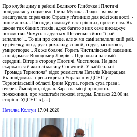
Про клуби диму в районі Великого Глибочка і Плотичі
повідомляє у соцмережі Ірина Музика. Люди—варвари
влаштували справжню Страсну п'ятницю для всієї живності, -
пише жінка. - Господи, помилуй нас грішних, прости нам. Як
шкода тих бідних птахів, адже багато з них саме висиджує
потомство. Чомусь згадується Шевченко з його "і рай
запалило"... То він про сонце, але ж ми самі запалили свій рай,
ту річечку, що дарує прохололу, спокій, годує, заспокоює,
умиротворяє... Як же боляче! Горить Чистилівський заказник,
- повідомляє Володимир Лаврів. - Підпалили на самій
середині. Вітер в сторону Плотичі, Чистилова. На дим
скаржаться й жителі масиву Сонячний. У вайбер-чаті
"Громада Тернополя" відео розмістила Наталія Кіндрацька.
Як повідомила прес-секретар Управління ДСНС у
Тернопільській області Ірина Крупа, горить суха трава і
очерет. Ймовірно, підпал. Зараз на місці працюють
пожежники, про масштаби пожежі згодом. Близько 22.00 на
сторінці УДСНС в […]
Наталка Колтун
17.04.2020