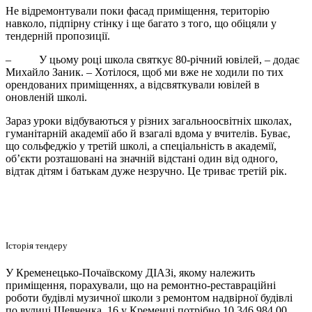
Не відремонтували поки фасад приміщення, територію
навколо, підпірну стінку і ще багато з того, що обіцяли у
тендерній пропозиції.
–
У цьому році школа святкує 80-річний ювілей, – додає
Михайло Заник. – Хотілося, щоб ми вже не ходили по тих
орендованих приміщеннях, а відсвяткували ювілей в
оновленій школі.
Зараз уроки відбуваються у різних загальноосвітніх школах,
гуманітарній академії або й взагалі вдома у вчителів. Буває,
що сольфеджіо у третій школі, а спеціальність в академії,
об’єкти розташовані на значній відстані один від одного,
відтак дітям і батькам дуже незручно. Це триває третій рік.
Історія тендеру
У Кременецько-Почаївскому ДІАЗі, якому належить
приміщення, порахували, що на ремонтно-реставраційні
роботи будівлі музичної школи з ремонтом надвірної будівлі
по вулиці Шевченка, 16 у Кременці потрібно 10 346 984,00