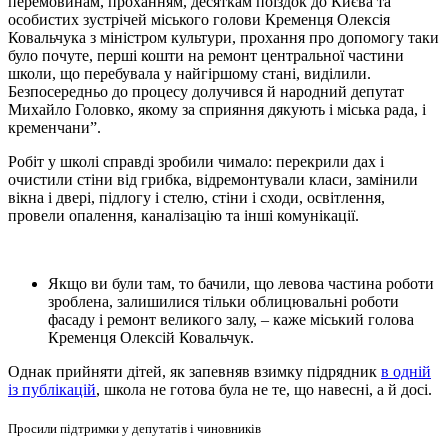
перемовинам, проханням, десяткам поїздок до Києва та
особистих зустрічей міського голови Кременця Олексія
Ковальчука з міністром культури, прохання про допомогу таки
було почуте, перші кошти на ремонт центральної частини
школи, що перебувала у найгіршому стані, виділили.
Безпосередньо до процесу долучився й народний депутат
Михайло Головко, якому за сприяння дякують і міська рада, і
кременчани”.
Робіт у школі справді зробили чимало: перекрили дах і
очистили стіни від грибка, відремонтували класи, замінили
вікна і двері, підлогу і стелю, стіни і сходи, освітлення,
провели опалення, каналізацію та інші комунікації.
Якщо ви були там, то бачили, що левова частина роботи
зроблена, залишилися тільки облицювальні роботи
фасаду і ремонт великого залу, – каже міський голова
Кременця Олексій Ковальчук.
Однак прийняти дітей, як запевняв взимку підрядник
в одній
із публікацій
, школа не готова була не те, що навесні, а й досі.
Просили підтримки у депутатів і чиновників