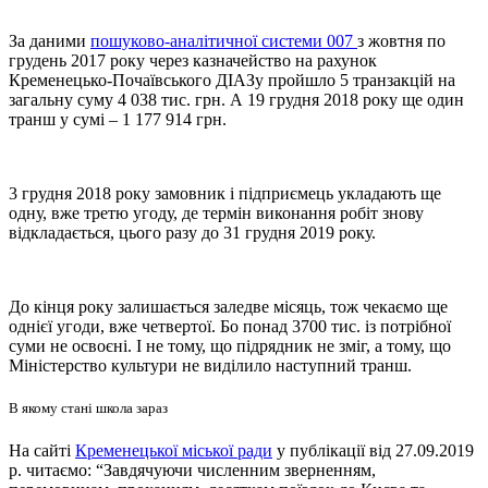
За даними
пошуково-аналітичної системи 007
з жовтня по
грудень 2017 року через казначейство на рахунок
Кременецько-Почаївського ДІАЗу пройшло 5 транзакцій на
загальну суму 4 038 тис. грн. А 19 грудня 2018 року ще один
транш у сумі – 1 177 914 грн.
3 грудня 2018 року замовник і підприємець укладають ще
одну, вже третю угоду, де термін виконання робіт знову
відкладається, цього разу до 31 грудня 2019 року.
До кінця року залишається заледве місяць, тож чекаємо ще
однієї угоди, вже четвертої. Бо понад 3700 тис. із потрібної
суми не освоєні. І не тому, що підрядник не зміг, а тому, що
Міністерство культури не виділило наступний транш.
В якому стані школа зараз
На сайті
Кременецької міської ради
у публікації від 27.09.2019
р. читаємо: “Завдячуючи численним зверненням,