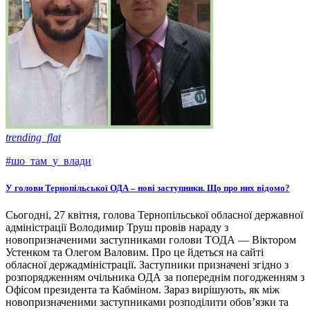
trending_flat
#шо_там_у_влади
У голови Тернопільської ОДА – нові заступники. Що про них відомо?
Сьогодні, 27 квітня, голова Тернопільської обласної державної
адміністрації Володимир Труш провів нараду з
новопризначеними заступниками голови ТОДА — Віктором
Устенком та Олегом Валовим. Про це йдеться на сайті
обласної держадміністрації. Заступники призначені згідно з
розпорядженням очільника ОДА за попереднім погодженням з
Офісом президента та Кабміном. Зараз вирішують, як між
новопризначеними заступниками розподілити обов’язки та