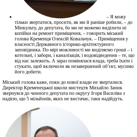
– Я можу
тільки звертатися, просити, як ми й раніше робили, – до
Мінкульту, до депутата, бо ми не можемо виділити ні
копійки на ремонт приміщення, – говорить міський
голова Кременця Олексій Ковальчук. – Приміщення у
власності Державного історико-архітектурного
заповідника. По мірі можливості ми виділяємо гроші – і
котельні, і забори, і каналізація, і водовідведення – те, що
від нас залежить. А зараз помінялася влада, треба їхати і
стукати, щоб включили як незавершений об’єкт, мусимо
його добити.
Міський голова каже, поки до нової влади не зверталися.
Директор Кременецької школи мистецтв Михайло Заник
звернувся до чинного депутата по округу Ігоря Василіва з
надією, що 5 мільйонів, яких не вистачає, таки надійдуть.