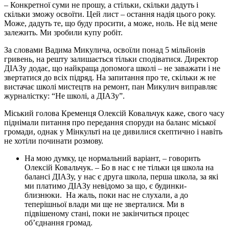
– Конкретної суми не прошу, а стільки, скільки дадуть і
скільки зможу освоїти. Цей лист – остання надія цього року.
Може, дадуть те, що буду просити, а може, ноль. Не від мене
залежить. Ми зробили купу робіт.
За словами Вадима Микулича, освоїли понад 5 мільйонів
гривень, на решту залишається тільки сподіватися. Директор
ДІАЗу додає, що найкраща допомога школі – не заважати і не
звертатися до всіх підряд. На запитання про те, скільки ж не
вистачає школі мистецтв на ремонт, пан Микулич виправляє
журналістку: “Не школі, а ДІАЗу”.
Міський голова Кременця Олексій Ковальчук каже, свого часу
піднімали питання про передання споруди на баланс міської
громади, однак у Мінкульті на це дивилися скептично і навіть
не хотіли починати розмову.
На мою думку, це нормальний варіант, – говорить
Олексій Ковальчук. – Бо в нас є не тільки ця школа на
балансі ДІАЗу, у нас є друга школа, перша школа, за які
ми платимо ДІАЗу невідомо за що, є будинки-
близнюки. На жаль, поки нас не слухали, а до
теперішньої влади ми ще не зверталися. Ми в
підвішеному стані, поки не закінчиться процес
об’єднання громад.