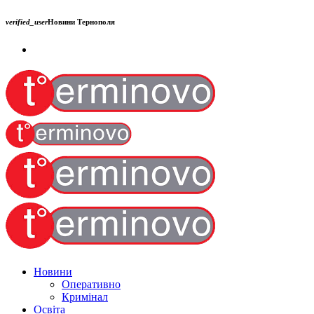
verified_user
Новини Тернополя
Новини
Оперативно
Кримінал
Освіта