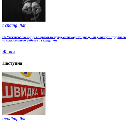
trending_flat
Не “вестись” на щедрі обіцянки та придумати кодову фразу: як уникнути трудового
та сексуального рабства за кордоном
Жінки
Наступна
trending_flat