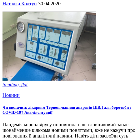
Наталка Колтун
30.04.2020
trending_flat
Новини
Чи вистачить лікарням Тернопільщини апаратів ШВЛ для боротьби з
COVID-19? Аналіз ситуації
Пандемія коронавірусу поповнила наш словниковий запас
щонайменше кількома новими поняттями, вже не кажучи про
нові знання й аналітичні навики. Навіть діти засвоїли суть