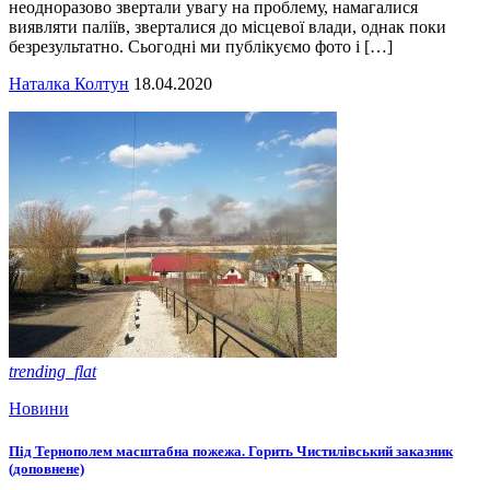
неодноразово звертали увагу на проблему, намагалися
виявляти паліїв, зверталися до місцевої влади, однак поки
безрезультатно. Сьогодні ми публікуємо фото і […]
Наталка Колтун
18.04.2020
trending_flat
Новини
Під Тернополем масштабна пожежа. Горить Чистилівський заказник
(доповнене)