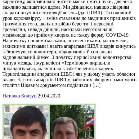
карантину, як правильно носити маски і мити руки, для чого
важливо залишатися вдома. Ми дізналися, навіщо лікарням
апарати штучної вентиляції легень (далі ШВЛ). Та головний
урок коронавірусу – зміна ставлення до медичних працівників
і розуміння того, що їх потрібно берегти. І пересічні
громадяни, і влада дійшли, наскільки неготові наші
медзаклади до прийому хворих на тяжку форму COVID-19.
На початку пандемії масками, антисептиками, костюмами,
захисними щитками і навіть апаратами ШВЛ лікарів кинулись
забезпечувати волонтери, підключився й соціально
відповідальний бізнес. З початку першої хвилі волонтерства
минув місяць, і журналісти «Терміново» вирішили
проаналізувати, як змінилось забезпечення лікарень
Тернопільщини апаратами ШВЛ і яка у цьому участь обласної
влади. Частина апаратів ШВЛ у районних лікарнях з минулого
століття Цікавим документом поділився з […]
Наталка Колтун
29.04.2020