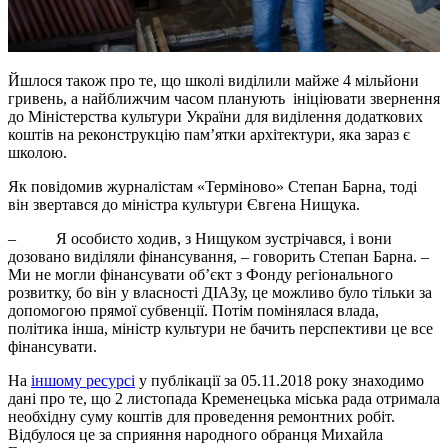
Йшлося також про те, що школі виділили майже 4 мільйони
гривень, а найближчим часом планують ініціювати звернення
до Міністерства культури України для виділення додаткових
коштів на реконструкцію пам’ятки архітектури, яка зараз є
школою.
Як повідомив журналістам «Терміново» Степан Барна, тоді
він звертався до міністра культури Євгена Нищука.
–
Я особисто ходив, з Нищуком зустрічався, і вони
дозовано виділяли фінансування, – говорить Степан Барна. –
Ми не могли фінансувати об’єкт з Фонду регіонального
розвитку, бо він у власності ДІАЗу, це можливо було тільки за
допомогою прямої субвенції. Потім помінялася влада,
політика інша, міністр культури не бачить перспективи це все
фінансувати.
На
іншому ресурсі
у публікації за 05.11.2018 року знаходимо
дані про те, що 2 листопада Кременецька міська рада отримала
необхідну суму коштів для проведення ремонтних робіт.
Відбулося це за сприяння народного обранця Михайла