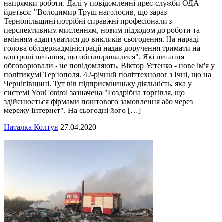
напрямки роботи. Далі у повідомленні прес-служби ОДА
йдеться: "Володимир Труш наголосив, що зараз
Тернопільщині потрібні справжні професіонали з
перспективним мисленням, новим підходом до роботи та
вмінням адаптуватися до викликів сьогодення. На нараді
голова облдержадміністрації надав доручення тримати на
контролі питання, що обговорювалися". Які питання
обговорювали - не повідомляють. Віктор Устенко - нове ім'я у
політикумі Тернополя. 42-річний політтехнолог з Ічні, що на
Чернігівщині. Тут вів підприємницьку діяльність, яка у
системі YouControl зазначена "Роздрібна торгівля, що
здійснюється фірмами поштового замовлення або через
мережу Інтернет". На сьогодні його […]
Наталка Колтун
27.04.2020