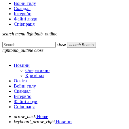
Воїни тилу
Скандал
Інтерв’ю
Файні люди
Співпраця
search
menu
lightbulb_outline
close
search
Search
lightbulb_outline
close
Новини
Оперативно
Кримінал
Освіта
Воїни тилу
Скандал
Інтерв’ю
Файні люди
Співпраця
arrow_back
Home
keyboard_arrow_right
Новини