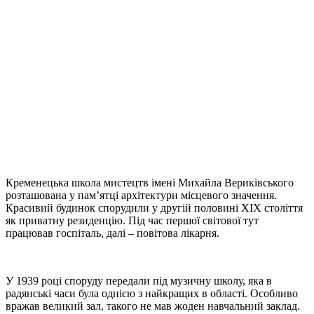
Кременецька школа мистецтв імені Михайла Вериківського
розташована у пам’ятці архітектури місцевого значення.
Красивий будинок спорудили у другій половині XІX століття
як приватну резиденцію. Під час першої світової тут
працював госпіталь, далі – повітова лікарня.
У 1939 році споруду передали під музичну школу, яка в
радянські часи була однією з найкращих в області. Особливо
вражав великий зал, такого не мав жоден навчальний заклад.