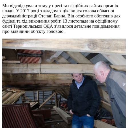
Ми відслідкували тему у пресі та офіційних сайтах органів
влади. У 2017 році закладом зацікавився голова обласної
держадміністрації Степан Барна. Він особисто обстежив дах
будівлі та хід виконання робіт. 13 листопада на офіційному
сайті Тернопільської ОДА з’явилося детальне повідомлення
про відвідини об’єкту головою.