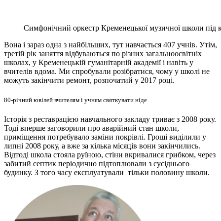
Симфонічний оркестр Кременецької музичної школи під к
Вона і зараз одна з найбільших, тут навчається 407 учнів. Утім,
третій рік заняття відбуваються по різних загальноосвітніх
школах, у Кременецькій гуманітарній академії і навіть у
вчителів вдома. Ми спробували розібратися, чому у школі не
можуть закінчити ремонт, розпочатий у 2017 році.
80-річний ювілей вчителям і учням святкувати ніде
Історія з реставрацією навчального закладу триває з 2008 року.
Тоді вперше заговорили про аварійний стан школи,
приміщення потребувало заміни покрівлі. Гроші виділили у
липні 2008 року, а вже за кілька місяців вони закінчились.
Відтоді школа стояла руїною, стіни вкривалися грибком, через
забитий септик періодично підтоплювали з сусіднього
будинку. З того часу експлуатували тільки половину школи.