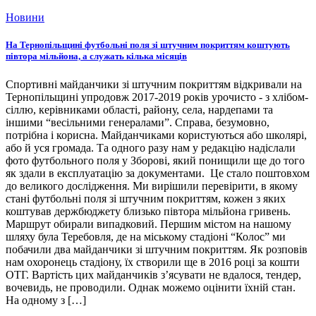
Новини
На Тернопільщині футбольні поля зі штучним покриттям коштують
півтора мільйона, а служать кілька місяців
Спортивні майданчики зі штучним покриттям відкривали на
Тернопільщині упродовж 2017-2019 років урочисто - з хлібом-
сіллю, керівниками області, району, села, нардепами та
іншими “весільними генералами”. Справа, безумовно,
потрібна і корисна. Майданчиками користуються або школярі,
або й уся громада. Та одного разу нам у редакцію надіслали
фото футбольного поля у Зборові, який понищили ще до того
як здали в експлуатацію за документами. Це стало поштовхом
до великого дослідження. Ми вирішили перевірити, в якому
стані футбольні поля зі штучним покриттям, кожен з яких
коштував держбюджету близько півтора мільйона гривень.
Маршрут обирали випадковий. Першим містом на нашому
шляху була Теребовля, де на міському стадіоні “Колос” ми
побачили два майданчики зі штучним покриттям. Як розповів
нам охоронець стадіону, їх створили ще в 2016 році за кошти
ОТГ. Вартість цих майданчиків з’ясувати не вдалося, тендер,
вочевидь, не проводили. Однак можемо оцінити їхній стан.
На одному з […]