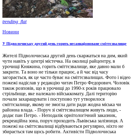
trending_flat
Новини
У Підволочиську другий день горить несанкціоноване сміттєзвалище
Жителі Підволочиська другий день скаржаться на дим, який
чути навіть у центрі містечка. На околиці райцентру, в
урочищі Княжина, горить сміттєзвалище, яке давно мали б
закрити. Та воно не тільки працює, а й час від часу
загорається, як це часто буває на сміттєзвалищах. Фото і відео
пожежі надіслав у редакцію читач Петро Федорович. Чоловік
також розповів, що в урочищі до 1990-х років працювало
стрільбище, яке належало військкомату. Далі територію
почали захаращувати і поступово тут утворилося
сміттєзалище, якому не змогла дати ради жодна міська чи
районна влада. - Поруч зі сміттєзвалищем живуть люди, -
додає пан Петро. - Неподалік орнітологічний заказник,
рекреаційна зона, поруч проходить Львівська залізниця. А
пожежі на сміттєзвалищі відбуваються регулярно, ніхто не
збирається там щось робити. Активісти Підволочиська