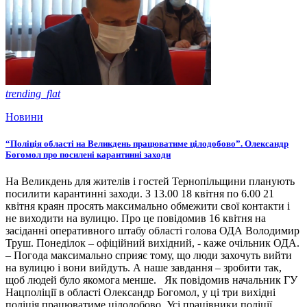
trending_flat
Новини
“Поліція області на Великдень працюватиме цілодобово”. Олександр
Богомол про посилені карантинні заходи
На Великдень для жителів і гостей Тернопільщини планують
посилити карантинні заходи. З 13.00 18 квітня по 6.00 21
квітня краян просять максимально обмежити свої контакти і
не виходити на вулицю. Про це повідомив 16 квітня на
засіданні оперативного штабу області голова ОДА Володимир
Труш. Понеділок – офіційний вихідний, - каже очільник ОДА.
– Погода максимально сприяє тому, що люди захочуть вийти
на вулицю і вони вийдуть. А наше завдання – зробити так,
щоб людей було якомога менше. Як повідомив начальник ГУ
Нацполіції в області Олександр Богомол, у ці три вихідні
поліція працюватиме цілодобово. Усі працівники поліції