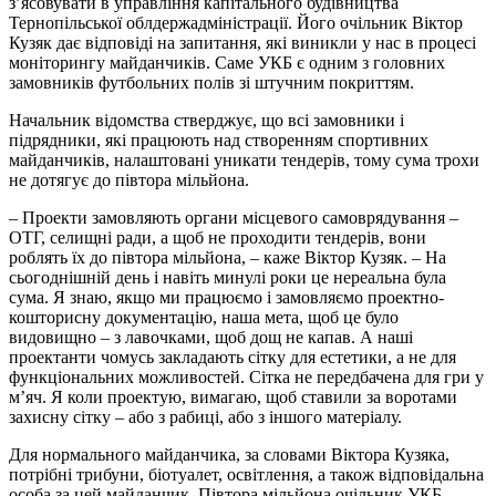
з’ясовувати в управління капітального будівництва
Тернопільської облдержадміністрації. Його очільник Віктор
Кузяк дає відповіді на запитання, які виникли у нас в процесі
моніторингу майданчиків. Саме УКБ є одним з головних
замовників футбольних полів зі штучним покриттям.
Начальник відомства стверджує, що всі замовники і
підрядники, які працюють над створенням спортивних
майданчиків, налаштовані уникати тендерів, тому сума трохи
не дотягує до півтора мільйона.
– Проекти замовляють органи місцевого самоврядування –
ОТГ, селищні ради, а щоб не проходити тендерів, вони
роблять їх до півтора мільйона, – каже Віктор Кузяк. – На
сьогоднішній день і навіть минулі роки це нереальна була
сума. Я знаю, якщо ми працюємо і замовляємо проектно-
кошторисну документацію, наша мета, щоб це було
видовищно – з лавочками, щоб дощ не капав. А наші
проектанти чомусь закладають сітку для естетики, а не для
функціональних можливостей. Сітка не передбачена для гри у
м’яч. Я коли проектую, вимагаю, щоб ставили за воротами
захисну сітку – або з рабиці, або з іншого матеріалу.
Для нормального майданчика, за словами Віктора Кузяка,
потрібні трибуни, біотуалет, освітлення, а також відповідальна
особа за цей майданчик. Півтора мільйона очільник УКБ