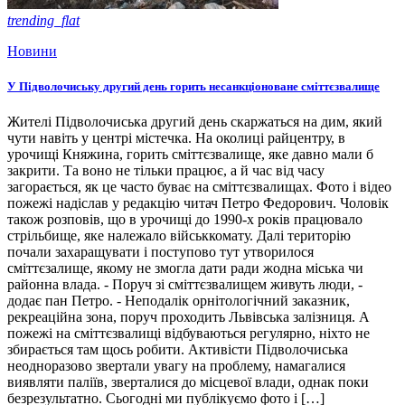
trending_flat
Новини
У Підволочиську другий день горить несанкціоноване сміттєзвалище
Жителі Підволочиська другий день скаржаться на дим, який
чути навіть у центрі містечка. На околиці райцентру, в
урочищі Княжина, горить сміттєзвалище, яке давно мали б
закрити. Та воно не тільки працює, а й час від часу
загорається, як це часто буває на сміттєзвалищах. Фото і відео
пожежі надіслав у редакцію читач Петро Федорович. Чоловік
також розповів, що в урочищі до 1990-х років працювало
стрільбище, яке належало військкомату. Далі територію
почали захаращувати і поступово тут утворилося
сміттєзалище, якому не змогла дати ради жодна міська чи
районна влада. - Поруч зі сміттєзвалищем живуть люди, -
додає пан Петро. - Неподалік орнітологічний заказник,
рекреаційна зона, поруч проходить Львівська залізниця. А
пожежі на сміттєзвалищі відбуваються регулярно, ніхто не
збирається там щось робити. Активісти Підволочиська
неодноразово звертали увагу на проблему, намагалися
виявляти паліїв, зверталися до місцевої влади, однак поки
безрезультатно. Сьогодні ми публікуємо фото і […]