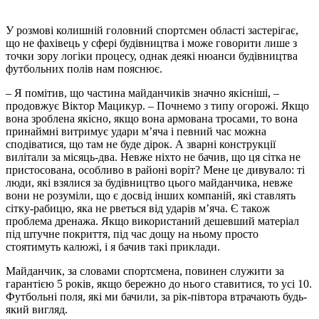
У розмові колишній головний спортсмен області застерігає,
що не фахівець у сфері будівництва і може говорити лише з
точки зору логіки процесу, однак деякі нюанси будівництва
футбольних полів нам пояснює.
– Я помітив, що частина майданчиків значно якісніші, –
продовжує Віктор Мацикур. – Почнемо з типу огорожі. Якщо
вона зроблена якісно, якщо вона армована тросами, то вона
принаймні витримує удари м’яча і певний час можна
сподіватися, що там не буде дірок. А зварні конструкції
вилітали за місяць-два. Невже ніхто не бачив, що ця сітка не
пристосована, особливо в районі воріт? Мене це дивувало: ті
люди, які взялися за будівництво цього майданчика, невже
вони не розуміли, що є досвід інших компаній, які ставлять
сітку-рабицю, яка не рветься від ударів м’яча. Є також
проблема дренажа. Якщо використаний дешевший матеріал
під штучне покриття, під час дощу на ньому просто
стоятимуть калюжі, і я бачив такі приклади.
Майданчик, за словами спортсмена, повинен служити за
гарантією 5 років, якщо бережно до нього ставитися, то усі 10.
Футбольні поля, які ми бачили, за рік-півтора втрачають будь-
який вигляд.