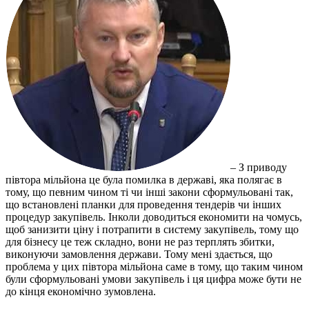
– З приводу
півтора мільйона це була помилка в державі, яка полягає в
тому, що певним чином ті чи інші закони сформульовані так,
що встановлені планки для проведення тендерів чи інших
процедур закупівель. Інколи доводиться економити на чомусь,
щоб занизити ціну і потрапити в систему закупівель, тому що
для бізнесу це теж складно, вони не раз терплять збитки,
виконуючи замовлення держави. Тому мені здається, що
проблема у цих півтора мільйона саме в тому, що таким чином
були сформульовані умови закупівель і ця цифра може бути не
до кінця економічно зумовлена.