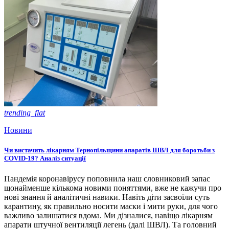
trending_flat
Новини
Чи вистачить лікарням Тернопільщини апаратів ШВЛ для боротьби з
COVID-19? Аналіз ситуації
Пандемія коронавірусу поповнила наш словниковий запас
щонайменше кількома новими поняттями, вже не кажучи про
нові знання й аналітичні навики. Навіть діти засвоїли суть
карантину, як правильно носити маски і мити руки, для чого
важливо залишатися вдома. Ми дізналися, навіщо лікарням
апарати штучної вентиляції легень (далі ШВЛ). Та головний