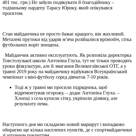
401 тис. грн.) Не забули подякувати й благодійнику –
тодішньому нардепу Тарасу Юрику, який опікувався
проєктом.
Стан майданчика не просто бажає кращого, він жахливий.
Металеві прутики від ударів м’яча розійшлися врізнобіч, сітка
футбольних воріт знищена.
Майданчик активно експлуатують. Як розповіла директорка
Товстолузької школи Антоніна Глуха, тут не тільки проводять
уроки фізкультури, але й змагання Великогаївської ОТГ, а у
травні 2019 року на майданчику відбувався Всеукраїнський
чемпіонат з міні-футболу серед дівчаток 7-10 років.
Тоді ж у травні ми просили підрядника, щоб
відремонтував огорожу, – додає Антоніна Глуха. –
Хлопці з села купили сітку, укріпили ділянку, але
результату нема.
Наступного дня ми складаємо новий маршрут і випадково
обираємо ще кілька населених пунктів, де є спортмайданчики
зі штучним покриттям.