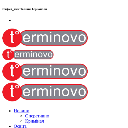
verified_user
Новини Тернополя
Новини
Оперативно
Кримінал
Освіта