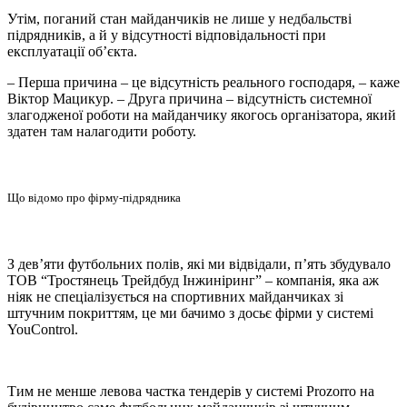
Утім, поганий стан майданчиків не лише у недбальстві
підрядників, а й у відсутності відповідальності при
експлуатації об’єкта.
– Перша причина – це відсутність реального господаря, – каже
Віктор Мацикур. – Друга причина – відсутність системної
злагодженої роботи на майданчику якогось організатора, який
здатен там налагодити роботу.
Що відомо про фірму-підрядника
З дев’яти футбольних полів, які ми відвідали, п’ять збудувало
ТОВ “Тростянець Трейдбуд Інжиніринг” – компанія, яка аж
ніяк не спеціалізується на спортивних майданчиках зі
штучним покриттям, це ми бачимо з досьє фірми у системі
YouControl.
Тим не менше левова частка тендерів у системі Prozorro на