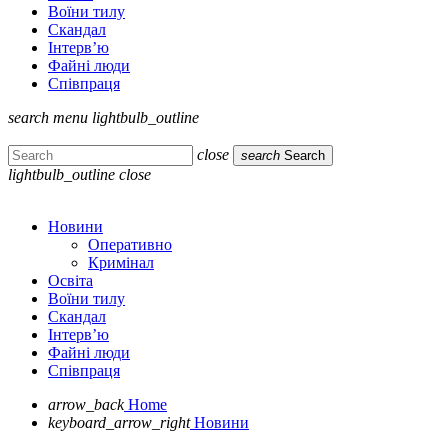
Воїни тилу
Скандал
Інтерв’ю
Файні люди
Співпраця
search
menu
lightbulb_outline
close
search
Search
lightbulb_outline
close
Новини
Оперативно
Кримінал
Освіта
Воїни тилу
Скандал
Інтерв’ю
Файні люди
Співпраця
arrow_back
Home
keyboard_arrow_right
Новини