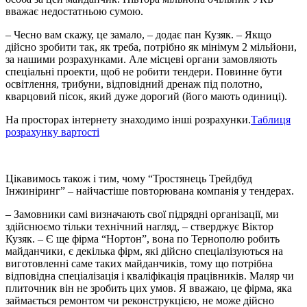
вважає недостатньою сумою.
– Чесно вам скажу, це замало, – додає пан Кузяк. – Якщо
дійсно зробити так, як треба, потрібно як мінімум 2 мільйони,
за нашими розрахунками. Але місцеві органи замовляють
спеціальні проекти, щоб не робити тендери. Повинне бути
освітлення, трибуни, відповідний дренаж під полотно,
кварцовий пісок, який дуже дорогий (його мають одиниці).
На просторах інтернету знаходимо інші розрахунки.
Таблиця
розрахунку вартості
Цікавимось також і тим, чому “Тростянець Трейдбуд
Інжиніринг” – найчастіше повторювана компанія у тендерах.
– Замовники самі визначають свої підрядні організації, ми
здійснюємо тільки технічний нагляд, – стверджує Віктор
Кузяк. – Є ще фірма “Нортон”, вона по Тернополю робить
майданчики, є декілька фірм, які дійсно спеціалізуються на
виготовленні саме таких майданчиків, тому що потрібна
відповідна спеціалізація і кваліфікація працівників. Маляр чи
плиточник він не зробить цих умов. Я вважаю, це фірма, яка
займається ремонтом чи реконструкцією, не може дійсно