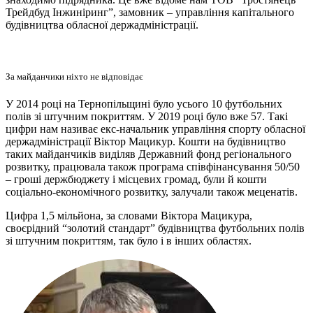
Трейдбуд Інжиніринг”, замовник – управління капітального
будівництва обласної держадміністрації.
За майданчики ніхто не відповідає
У 2014 році на Тернопільщині було усього 10 футбольних
полів зі штучним покриттям. У 2019 році було вже 57. Такі
цифри нам називає екс-начальник управління спорту обласної
держадміністрації Віктор Мацикур. Кошти на будівництво
таких майданчиків виділяв Державний фонд регіонального
розвитку, працювала також програма співфінансування 50/50
– гроші держбюджету і місцевих громад, були й кошти
соціально-економічного розвитку, залучали також меценатів.
Цифра 1,5 мільйона, за словами Віктора Мацикура,
своєрідний “золотий стандарт” будівництва футбольних полів
зі штучним покриттям, так було і в інших областях.