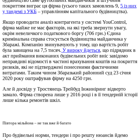
будівництво саме футбольних майданчиків зі штучним
покриттям виграє ця фірма (усього таких замовлень 9,
5 із них
у тандемі з УКБ
– управлінням капітального будівництва).
Якщо проводити аналіз контрагента у системі YouControl,
фірма майже не має факторів, на які треба звернути увагу,
окрім невеличкого податкового боргу (706 грн.) Єдина
кримінальна справа стосується будівництва майданчика у
Збаражі. Компанію звинувачують у тому, що вартість робіт
була завищена на 7,5 тисяч.
У вироку йдеться
, що підрядник в
акт приймання виконаних будівельних робіт вніс завідомо
неправдиві відомості в частині врахування коштів на покриття
ризиків, які не підтверджені понесеними фактичними
витратами. Таким чином Збаразький районний суд 23 січня
2020 року оштрафував фірму на 4250 грн.
Але й досвіду у Тростянець Трейбуд Інжиніринг відверто
замало. Фірма створена лише у 2016 році і в її тендерній історії
лише кілька ремонтів шкіл.
Півтора мільйона – не так вже й багато
Про будівельні норми, тендери і про решту нюансів йдемо