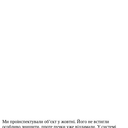
Ми проінспектували об’єкт у жовтні. Його не встигли
особливо знищити, проте ручки уже відламали. У системі