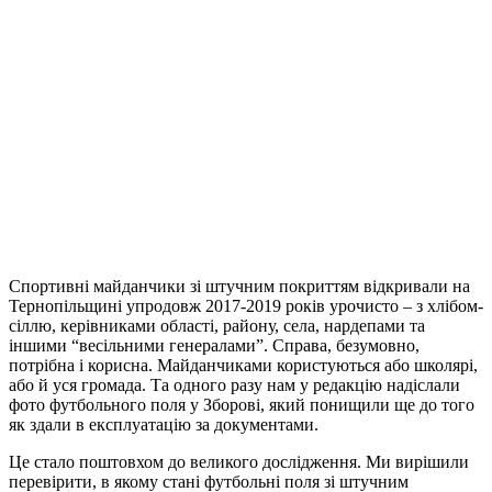
Спортивні майданчики зі штучним покриттям відкривали на
Тернопільщині упродовж 2017-2019 років урочисто – з хлібом-
сіллю, керівниками області, району, села, нардепами та
іншими “весільними генералами”. Справа, безумовно,
потрібна і корисна. Майданчиками користуються або школярі,
або й уся громада. Та одного разу нам у редакцію надіслали
фото футбольного поля у Зборові, який понищили ще до того
як здали в експлуатацію за документами.
Це стало поштовхом до великого дослідження. Ми вирішили
перевірити, в якому стані футбольні поля зі штучним