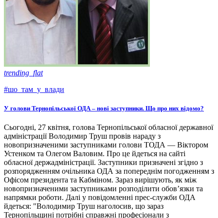
trending_flat
#шо_там_у_влади
У голови Тернопільської ОДА – нові заступники. Що про них відомо?
Сьогодні, 27 квітня, голова Тернопільської обласної державної
адміністрації Володимир Труш провів нараду з
новопризначеними заступниками голови ТОДА — Віктором
Устенком та Олегом Валовим. Про це йдеться на сайті
обласної держадміністрації. Заступники призначені згідно з
розпорядженням очільника ОДА за попереднім погодженням з
Офісом президента та Кабміном. Зараз вирішують, як між
новопризначеними заступниками розподілити обов’язки та
напрямки роботи. Далі у повідомленні прес-служби ОДА
йдеться: "Володимир Труш наголосив, що зараз
Тернопільщині потрібні справжні професіонали з