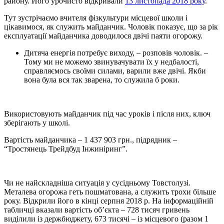
району. Його урочисто відкривали
13 листопада 2018 року
.
Тут зустрічаємо вчителя фізкультури місцевої школи і
цікавимося, як служить майданчик. Чоловік показує, що за рік
експлуатації майданчика доводилося двічі паяти огорожу.
Дитяча енергія потребує виходу, – розповів чоловік. –
Тому ми не можемо звинувачувати їх у недбалості,
справляємось своїми силами, варили вже двічі. Якби
вона була вся так зварена, то служила б роки.
Використовують майданчик під час уроків і після них, ключ
зберігають у школі.
Вартість майданчика – 1 437 903 грн., підрядник –
“Тростянець Трейдбуд Інжиніринг”.
Чи не найскладніша ситуація у сусідньому Товстолузі.
Металева огорожа геть пошматована, а служить трохи більше
року. Відкрили його в кінці серпня 2018 р. На інформаційній
табличці вказали вартість об’єкта – 728 тисяч гривень
виділили із держбюджету, 673 тисячі – із місцевого (разом 1