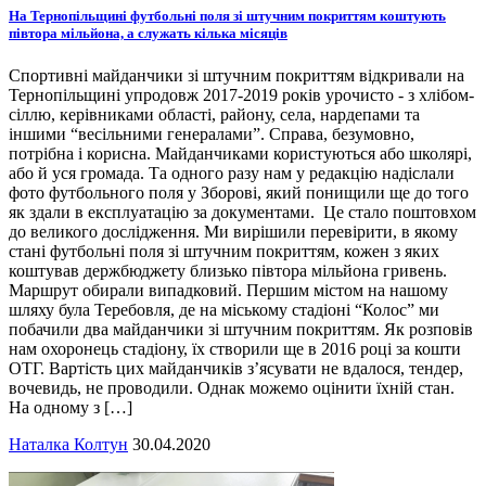
На Тернопільщині футбольні поля зі штучним покриттям коштують
півтора мільйона, а служать кілька місяців
Спортивні майданчики зі штучним покриттям відкривали на
Тернопільщині упродовж 2017-2019 років урочисто - з хлібом-
сіллю, керівниками області, району, села, нардепами та
іншими “весільними генералами”. Справа, безумовно,
потрібна і корисна. Майданчиками користуються або школярі,
або й уся громада. Та одного разу нам у редакцію надіслали
фото футбольного поля у Зборові, який понищили ще до того
як здали в експлуатацію за документами. Це стало поштовхом
до великого дослідження. Ми вирішили перевірити, в якому
стані футбольні поля зі штучним покриттям, кожен з яких
коштував держбюджету близько півтора мільйона гривень.
Маршрут обирали випадковий. Першим містом на нашому
шляху була Теребовля, де на міському стадіоні “Колос” ми
побачили два майданчики зі штучним покриттям. Як розповів
нам охоронець стадіону, їх створили ще в 2016 році за кошти
ОТГ. Вартість цих майданчиків з’ясувати не вдалося, тендер,
вочевидь, не проводили. Однак можемо оцінити їхній стан.
На одному з […]
Наталка Колтун
30.04.2020