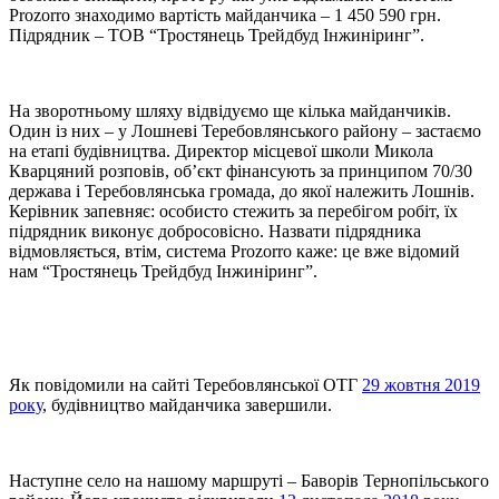
Prozorro знаходимо вартість майданчика – 1 450 590 грн.
Підрядник – ТОВ “Тростянець Трейдбуд Інжиніринг”
.
На зворотньому шляху відвідуємо ще кілька майданчиків.
Один із них – у Лошневі Теребовлянського району – застаємо
на етапі будівництва. Директор місцевої школи Микола
Кварцяний розповів, об’єкт фінансують за принципом 70/30
держава і Теребовлянська громада, до якої належить Лошнів.
Керівник запевняє: особисто стежить за перебігом робіт, їх
підрядник виконує добросовісно. Назвати підрядника
відмовляється, втім, система Prozorro каже: це вже відомий
нам “Тростянець Трейдбуд Інжиніринг”.
Як повідомили на сайті Теребовлянської ОТГ
29 жовтня 2019
року
, будівництво майданчика завершили.
Наступне село на нашому маршруті – Баворів Тернопільського