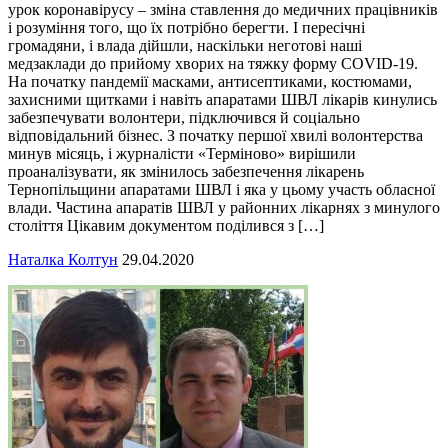
урок коронавірусу – зміна ставлення до медичних працівників
і розуміння того, що їх потрібно берегти. І пересічні
громадяни, і влада дійшли, наскільки неготові наші
медзаклади до прийому хворих на тяжку форму COVID-19.
На початку пандемії масками, антисептиками, костюмами,
захисними щитками і навіть апаратами ШВЛ лікарів кинулись
забезпечувати волонтери, підключився й соціально
відповідальний бізнес. З початку першої хвилі волонтерства
минув місяць, і журналісти «Терміново» вирішили
проаналізувати, як змінилось забезпечення лікарень
Тернопільщини апаратами ШВЛ і яка у цьому участь обласної
влади. Частина апаратів ШВЛ у районних лікарнях з минулого
століття Цікавим документом поділився з […]
Наталка Колтун
29.04.2020