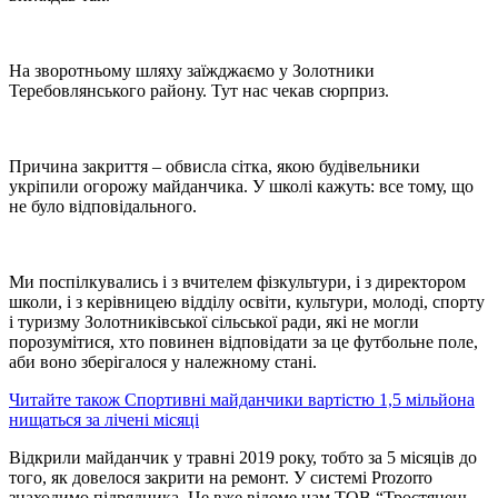
На зворотньому шляху заїжджаємо у Золотники
Теребовлянського району. Тут нас чекав сюрприз.
Причина закриття – обвисла сітка, якою будівельники
укріпили огорожу майданчика. У школі кажуть: все тому, що
не було відповідального.
Ми поспілкувались і з вчителем фізкультури, і з директором
школи, і з керівницею відділу освіти, культури, молоді, спорту
і туризму Золотниківської сільської ради, які не могли
порозумітися, хто повинен відповідати за це футбольне поле,
аби воно зберігалося у належному стані.
Читайте також Спортивні майданчики вартістю 1,5 мільйона
нищаться за лічені місяці
Відкрили майданчик у травні 2019 року, тобто за 5 місяців до
того, як довелося закрити на ремонт. У системі Prozorro
знаходимо підрядника. Це вже відоме нам ТОВ “Тростянець