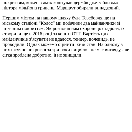
покриттям, кожен з яких коштував держбюджету близько
півтора мільйона гривень. Маршрут обирали випадковий.
Першим містом на нашому шляху була Теребовля, де на
міському стадіоні “Колос” ми побачили два майданчики зі
штучним покриттям. Як розповів нам охоронець стадіону, їх
створили ще в 2016 році за кошти ОТГ. Вартість цих
майданчиків з’ясувати не вдалося, тендер, вочевидь, не
проводили. Однак можемо оцінити їхній стан. На одному з
них штучне покриття за три роки вицвіло і не має вигляду, але
сітка зроблена добротно, її не знищили.