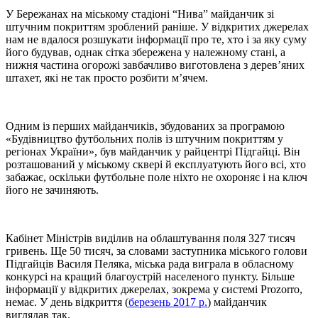
У Бережанах на міському стадіоні “Нива” майданчик зі
штучним покриттям зроблений раніше. У відкритих джерелах
нам не вдалося розшукати інформації про те, хто і за яку суму
його будував, однак сітка збережена у належному стані, а
нижня частина огорожі завбачливо виготовлена з дерев’яних
штахет, які не так просто розбити м’ячем.
Одним із перших майданчиків, збудованих за програмою
«Будівництво футбольних полів із штучним покриттям у
регіонах України», був майданчик у райцентрі Підгайці. Він
розташований у міському сквері й експлуатують його всі, хто
забажає, оскільки футбольне поле ніхто не охороняє і на ключ
його не зачиняють.
Кабінет Міністрів виділив на облаштування поля 327 тисяч
гривень. Ще 50 тисяч, за словами заступника міського голови
Підгайців Василя Пеляка, міська рада виграла в обласному
конкурсі на кращий благоустрій населеного пункту. Більше
інформації у відкритих джерелах, зокрема у системі Prozorro,
немає. У день відкриття (
березень 2017 р.
) майданчик
виглядав так.