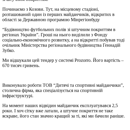
Починаємо з Козови. Тут, на місцевому стадіоні,
розташований один із перших майданчиків, відкритих в
області за Державною програмою Мінрегіонбуду
“Будівництво футбольних полів зі штучним покриттям в
регіонах України”. Гроші на нього виділили з Фонду
соціально-економічного розвитку, а на відкритті побував тоді
очільник Міністерства регіонального будівництва Геннадій
Зубко.
Ми відшукали цей тендер у системі Prozorro. Його вартість –
670 тисяч гривень.
Виконувало роботи ТОВ “Дитячі та спортивні майданчики”,
столична фірма, яка спеціалізується на спортивній
інфраструктурі.
На момент наших відвідин майданчик експлуатувався 2,5
роки. І хоч сітку вже латали, а штучне покриття не таке
яскраве, його стан значно кращий за ті, які ми бачили раніше.