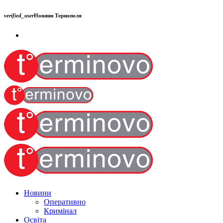
verified_user
Новини Тернополя
Новини
Оперативно
Кримінал
Освіта