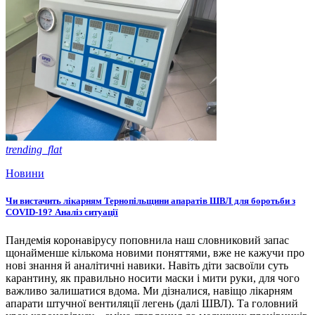
trending_flat
Новини
Чи вистачить лікарням Тернопільщини апаратів ШВЛ для боротьби з
COVID-19? Аналіз ситуації
Пандемія коронавірусу поповнила наш словниковий запас
щонайменше кількома новими поняттями, вже не кажучи про
нові знання й аналітичні навики. Навіть діти засвоїли суть
карантину, як правильно носити маски і мити руки, для чого
важливо залишатися вдома. Ми дізналися, навіщо лікарням
апарати штучної вентиляції легень (далі ШВЛ). Та головний