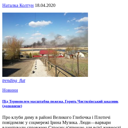
Наталка Колтун
18.04.2020
trending_flat
Новини
Під Тернополем масштабна пожежа. Горить Чистилівський заказник
(доповнене)
Про клуби диму в районі Великого Глибочка і Плотичі
повідомляє у соцмережі Ірина Музика. Люди—варвари
влаштували справжню Страсну п'ятницю для всієї живності, -