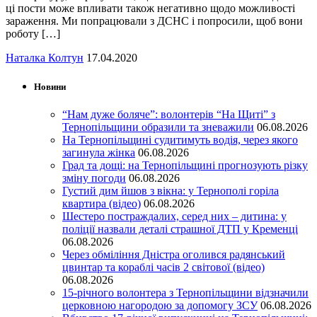
ці пости може впливати також негативно щодо можливості
зараження. Ми попрацювали з ДСНС і попросили, щоб вони
роботу […]
Наталка Колтун
17.04.2020
Новини
“Нам дуже боляче”: волонтерів “На Щиті” з
Тернопільщини образили та зневажили
06.08.2026
На Тернопільщині судитимуть водія, через якого
загинула жінка
06.08.2026
Град та дощі: на Тернопільщині прогнозують різку
зміну погоди
06.08.2026
Густий дим йшов з вікна: у Тернополі горіла
квартира (відео)
06.08.2026
Шестеро постраждалих, серед них – дитина: у
поліції назвали деталі страшної ДТП у Кременці
06.08.2026
Через обміління Дністра оголився радянський
цвинтар та кораблі часів 2 світової (відео)
06.08.2026
15-річного волонтера з Тернопільщини відзначили
церковною нагородою за допомогу ЗСУ
06.08.2026