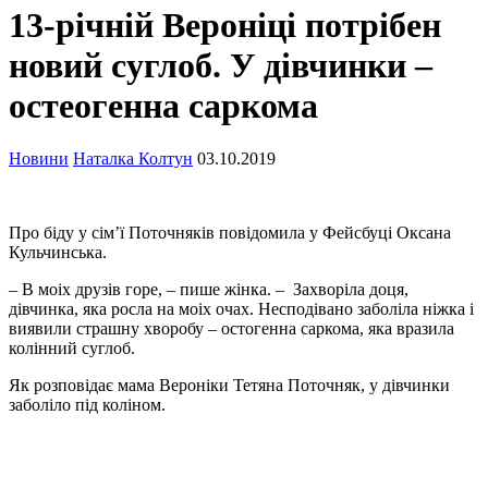
13-річній Вероніці потрібен
новий суглоб. У дівчинки –
остеогенна саркома
Новини
Наталка Колтун
03.10.2019
Про біду у сім’ї Поточняків повідомила у Фейсбуці Оксана
Кульчинська.
– В моіх друзів горе, – пише жінка. – Захворіла доця,
дівчинка, яка росла на моіх очах. Несподівано заболіла ніжка і
виявили страшну хворобу – остогенна саркома, яка вразила
колінний суглоб.
Як розповідає мама Вероніки Тетяна Поточняк, у дівчинки
заболіло під коліном.