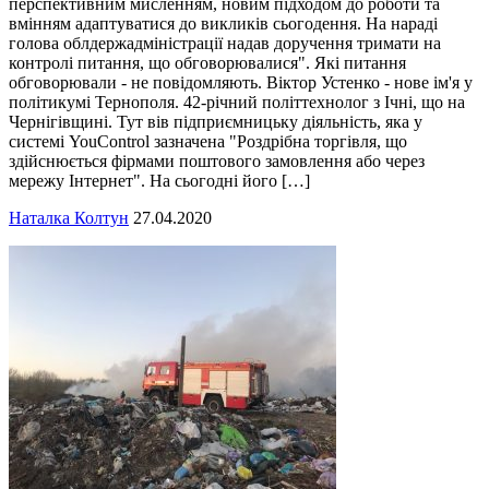
перспективним мисленням, новим підходом до роботи та
вмінням адаптуватися до викликів сьогодення. На нараді
голова облдержадміністрації надав доручення тримати на
контролі питання, що обговорювалися". Які питання
обговорювали - не повідомляють. Віктор Устенко - нове ім'я у
політикумі Тернополя. 42-річний політтехнолог з Ічні, що на
Чернігівщині. Тут вів підприємницьку діяльність, яка у
системі YouControl зазначена "Роздрібна торгівля, що
здійснюється фірмами поштового замовлення або через
мережу Інтернет". На сьогодні його […]
Наталка Колтун
27.04.2020