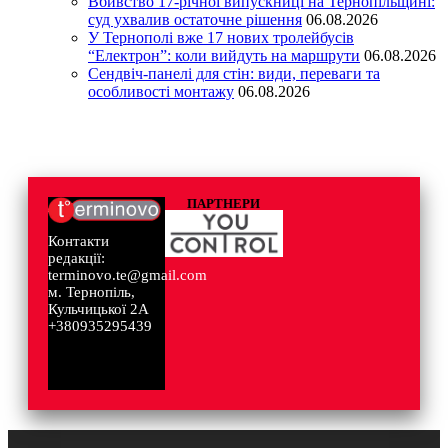
Вбивство 17-річної випускниці на Тернопільщині:
суд ухвалив остаточне рішення
06.08.2026
У Тернополі вже 17 нових тролейбусів
“Електрон”: коли вийдуть на маршрути
06.08.2026
Сендвіч-панелі для стін: види, переваги та
особливості монтажу
06.08.2026
ПАРТНЕРИ
Контакти
редакції:
terminovo.te@gmail.com
м. Тернопіль,
Кульчицької 2А
+380935295439