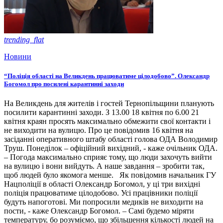
trending_flat
Новини
“Поліція області на Великдень працюватиме цілодобово”. Олександр
Богомол про посилені карантинні заходи
На Великдень для жителів і гостей Тернопільщини планують
посилити карантинні заходи. З 13.00 18 квітня по 6.00 21
квітня краян просять максимально обмежити свої контакти і
не виходити на вулицю. Про це повідомив 16 квітня на
засіданні оперативного штабу області голова ОДА Володимир
Труш. Понеділок – офіційний вихідний, - каже очільник ОДА.
– Погода максимально сприяє тому, що люди захочуть вийти
на вулицю і вони вийдуть. А наше завдання – зробити так,
щоб людей було якомога менше. Як повідомив начальник ГУ
Нацполіції в області Олександр Богомол, у ці три вихідні
поліція працюватиме цілодобово. Усі працівники поліції
будуть напоготові. Ми попросили медиків не виходити на
пости, - каже Олександр Богомол. – Самі будемо міряти
температуру, бо розуміємо, що збільшення кількості людей на