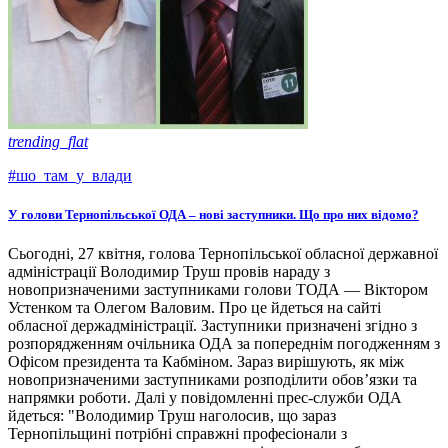
trending_flat
#шо_там_у_влади
У голови Тернопільської ОДА – нові заступники. Що про них відомо?
Сьогодні, 27 квітня, голова Тернопільської обласної державної
адміністрації Володимир Труш провів нараду з
новопризначеними заступниками голови ТОДА — Віктором
Устенком та Олегом Валовим. Про це йдеться на сайті
обласної держадміністрації. Заступники призначені згідно з
розпорядженням очільника ОДА за попереднім погодженням з
Офісом президента та Кабміном. Зараз вирішують, як між
новопризначеними заступниками розподілити обов’язки та
напрямки роботи. Далі у повідомленні прес-служби ОДА
йдеться: "Володимир Труш наголосив, що зараз
Тернопільщині потрібні справжні професіонали з