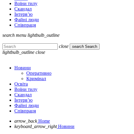
Воїни тилу
Скандал
Інтерв’ю
Файні люди
Співпраця
search
menu
lightbulb_outline
close
search
Search
lightbulb_outline
close
Новини
Оперативно
Кримінал
Освіта
Воїни тилу
Скандал
Інтерв’ю
Файні люди
Співпраця
arrow_back
Home
keyboard_arrow_right
Новини