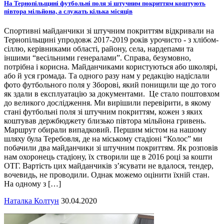
На Тернопільщині футбольні поля зі штучним покриттям коштують
півтора мільйона, а служать кілька місяців
Спортивні майданчики зі штучним покриттям відкривали на
Тернопільщині упродовж 2017-2019 років урочисто - з хлібом-
сіллю, керівниками області, району, села, нардепами та
іншими “весільними генералами”. Справа, безумовно,
потрібна і корисна. Майданчиками користуються або школярі,
або й уся громада. Та одного разу нам у редакцію надіслали
фото футбольного поля у Зборові, який понищили ще до того
як здали в експлуатацію за документами. Це стало поштовхом
до великого дослідження. Ми вирішили перевірити, в якому
стані футбольні поля зі штучним покриттям, кожен з яких
коштував держбюджету близько півтора мільйона гривень.
Маршрут обирали випадковий. Першим містом на нашому
шляху була Теребовля, де на міському стадіоні “Колос” ми
побачили два майданчики зі штучним покриттям. Як розповів
нам охоронець стадіону, їх створили ще в 2016 році за кошти
ОТГ. Вартість цих майданчиків з’ясувати не вдалося, тендер,
вочевидь, не проводили. Однак можемо оцінити їхній стан.
На одному з […]
Наталка Колтун
30.04.2020