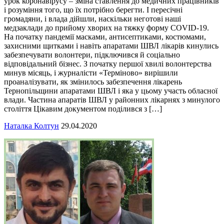
урок коронавірусу – зміна ставлення до медичних працівників
і розуміння того, що їх потрібно берегти. І пересічні
громадяни, і влада дійшли, наскільки неготові наші
медзаклади до прийому хворих на тяжку форму COVID-19.
На початку пандемії масками, антисептиками, костюмами,
захисними щитками і навіть апаратами ШВЛ лікарів кинулись
забезпечувати волонтери, підключився й соціально
відповідальний бізнес. З початку першої хвилі волонтерства
минув місяць, і журналісти «Терміново» вирішили
проаналізувати, як змінилось забезпечення лікарень
Тернопільщини апаратами ШВЛ і яка у цьому участь обласної
влади. Частина апаратів ШВЛ у районних лікарнях з минулого
століття Цікавим документом поділився з […]
Наталка Колтун
29.04.2020