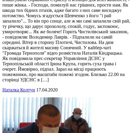
пише жінка. - Господи, помилуй нас грішних, прости нам. Як
шкода тих бідних птахів, адже багато з них саме висиджує
потомство. Чомусь згадується Шевченко з його "і рай
запалило"... То він про сонце, але ж ми самі запалили свій рай,
ту річечку, що дарує прохололу, спокій, годує, заспокоює,
умиротворяє... Як же боляче! Горить Чистилівський заказник,
- повідомляє Володимир Лаврів. - Підпалили на самій
середині. Вітер в сторону Плотичі, Чистилова. На дим
скаржаться й жителі масиву Сонячний. У вайбер-чаті
"Громада Тернополя" відео розмістила Наталія Кіндрацька.
Як повідомила прес-секретар Управління ДСНС у
Тернопільській області Ірина Крупа, горить суха трава і
очерет. Ймовірно, підпал. Зараз на місці працюють
пожежники, про масштаби пожежі згодом. Близько 22.00 на
сторінці УДСНС в […]
Наталка Колтун
17.04.2020