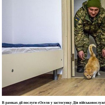
В рамках дії послуги єОселя у застосунку Дія військовослу