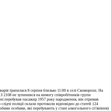
арія трапилася 8 серпня близько 11:00 в селі Скоморохи. На
АЗ 2108 не зупинився на вимогу співробітників групи
салоні перебував пасажир 1957 року народження, він отримав
слідчі поліції склали протоколи відповідно до статей 124
ами особами, які перебувають у стані алкогольного сп'яніння)