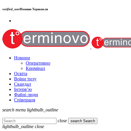
verified_user
Новини Тернополя
Новини
Оперативно
Кримінал
Освіта
Воїни тилу
Скандал
Інтерв’ю
Файні люди
Співпраця
search
menu
lightbulb_outline
close
search
Search
lightbulb_outline
close