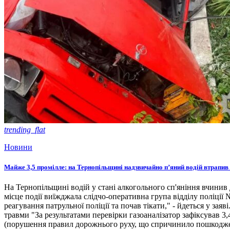
trending_flat
Новини
Майже 3,5 промілле: на Тернопільщині надзвичайно п’яний водій втрапив
На Тернопільщині водій у стані алкогольного сп'яніння вчинив
місце події виїжджала слідчо-оперативна група відділу поліці
реагування патрульної поліції та почав тікати," - йдеться у зая
травми "За результатами перевірки газоаналізатор зафіксував 3,
(порушення правил дорожнього руху, що спричинило пошкодженн