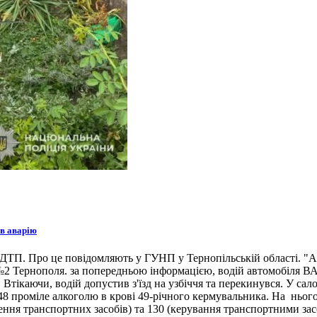
 в аварію
 ДТП. Про це повідомляють у ГУНП у Тернопільській області. "Ав
ї №2 Тернополя. за попередньою інформацією, водій автомобіля В
ві. Втікаючи, водій допустив з'їзд на узбіччя та перекинувся. У 
48 проміле алкоголю в крові 49-річного кермувальника. На нього 
я транспортних засобів) та 130 (керування транспортними засоб