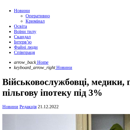
Новини
Оперативно
Кримінал
Освіта
Воїни тилу
Скандал
Інтерв’ю
Файні люди
Співпраця
arrow_back
Home
keyboard_arrow_right
Новини
Військовослужбовці, медики, 
пільгову іпотеку під 3%
Новини
Редакція
21.12.2022