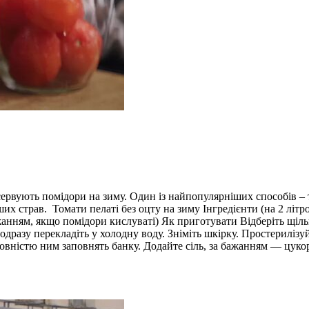
сервують помідори на зиму. Один із найпопулярніших способів – т
ших страв. Томати пелаті без оцту на зиму Інгредієнти (на 2 літро
а бажанням, якщо помідори кислуваті) Як приготувати Відберіть щ
одразу перекладіть у холодну воду. Зніміть шкірку. Простериліз
овністю ним заповнять банку. Додайте сіль, за бажанням — цукор