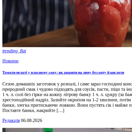
trending_flat
Новини
Томати пелаті у власному соку: як закрити на зиму без оцту й кислоти
Сезон домашніх заготовок у розпалі, і саме зараз господині кон
природний смак і чудово підходять для соусів, пасти, піци та ін
1 ч. л. солі без гірки на кожну літрову банку 1 ч. л. цукру (з
хрестоподібний надріз. Залийте окропом на 1-2 хвилини, потім 
банки, злегка притискаючи ложкою. Вони пустять сік і майже п
Поставте банки, накрийте […]
Редакція
06.08.2026