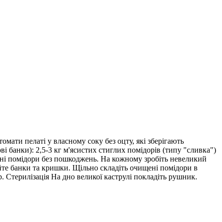
омати пелаті у власному соку без оцту, які зберігають
ві банки): 2,5-3 кг м'ясистих стиглих помідорів (типу "сливка")
ільні помідори без пошкоджень. На кожному зробіть невеликий
уйте банки та кришки. Щільно складіть очищені помідори в
. Стерилізація На дно великої каструлі покладіть рушник.