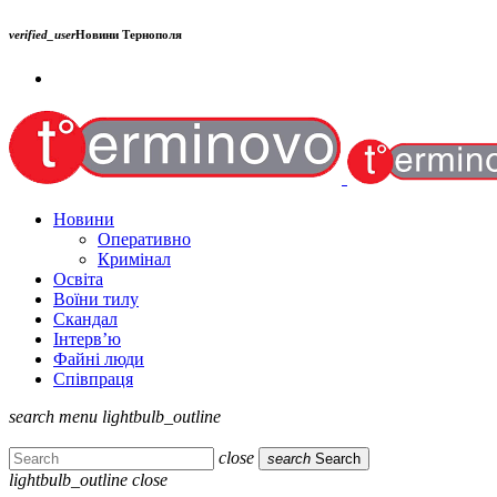
verified_user
Новини Тернополя
Новини
Оперативно
Кримінал
Освіта
Воїни тилу
Скандал
Інтерв’ю
Файні люди
Співпраця
search
menu
lightbulb_outline
close
search
Search
lightbulb_outline
close