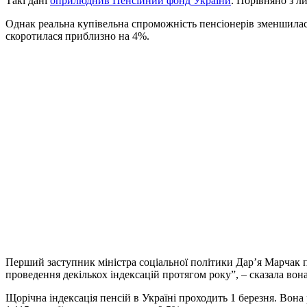
Такі дані
оприлюднив Пенсійний фонд України
. Порівняно з л
Однак реальна купівельна спроможність пенсіонерів зменшилася
скоротилася приблизно на 4%.
Перший заступник міністра соціальної політики Дар’я Марчак по
проведення декількох індексацій протягом року”, – сказала вона
Щорічна індексація пенсій в Україні проходить 1 березня. Вона 