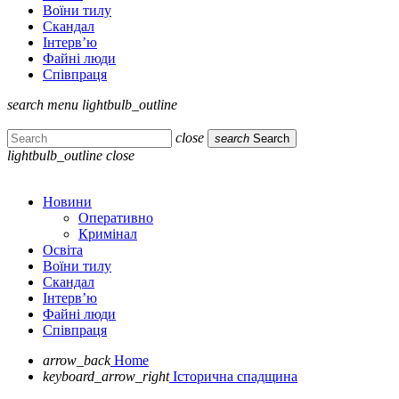
Воїни тилу
Скандал
Інтерв’ю
Файні люди
Співпраця
search
menu
lightbulb_outline
close
search
Search
lightbulb_outline
close
Новини
Оперативно
Кримінал
Освіта
Воїни тилу
Скандал
Інтерв’ю
Файні люди
Співпраця
arrow_back
Home
keyboard_arrow_right
Історична спадщина