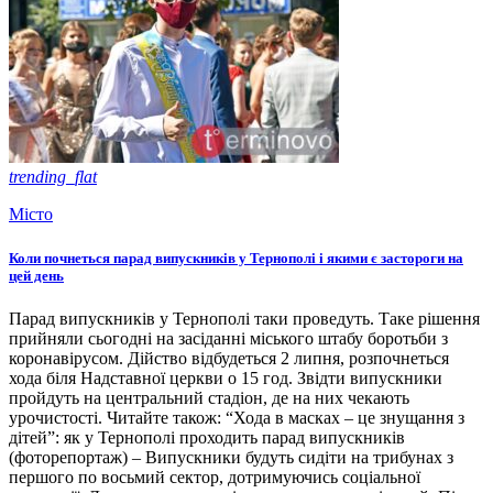
trending_flat
Місто
Коли почнеться парад випускників у Тернополі і якими є застороги на
цей день
Парад випускників у Тернополі таки проведуть. Таке рішення
прийняли сьогодні на засіданні міського штабу боротьби з
коронавірусом. Дійство відбудеться 2 липня, розпочнеться
хода біля Надставної церкви о 15 год. Звідти випускники
пройдуть на центральний стадіон, де на них чекають
урочистості. Читайте також: “Хода в масках – це знущання з
дітей”: як у Тернополі проходить парад випускників
(фоторепортаж) – Випускники будуть сидіти на трибунах з
першого по восьмий сектор, дотримуючись соціальної