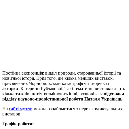
Постійна експозиція: відділ природи, стародавньої історії та
новітньої історії. Крім того, діє кілька менших виставок,
присвячених Чорнобильській катастрофі чи творчості
акторки Катерини Рубчакової. Такі тематичні виставки діють
кілька тижнів, потім їх змінюють інші, розповіла
завідувачка
відділу науково-провістницької роботи Наталя Українець
.
На
сайті музею
можна ознайомитися з переліком актуальних
виставок
Графік роботи: