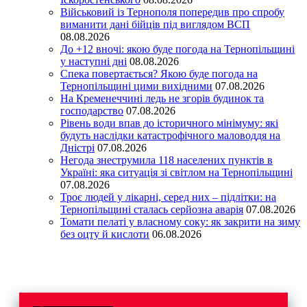
Військовий із Тернополя попередив про спробу
виманити дані бійців під виглядом ВСП
08.08.2026
До +12 вночі: якою буде погода на Тернопільщині
у наступні дні
08.08.2026
Спека повертається? Якою буде погода на
Тернопільщині цими вихідними
07.08.2026
На Кременеччині ледь не згорів будинок та
господарство
07.08.2026
Рівень води впав до історичного мінімуму: які
будуть наслідки катастрофічного маловоддя на
Дністрі
07.08.2026
Негода знеструмила 118 населених пунктів в
Україні: яка ситуація зі світлом на Тернопільщині
07.08.2026
Троє людей у лікарні, серед них – підлітки: на
Тернопільщині сталась серйозна аварія
07.08.2026
Томати пелаті у власному соку: як закрити на зиму
без оцту й кислоти
06.08.2026