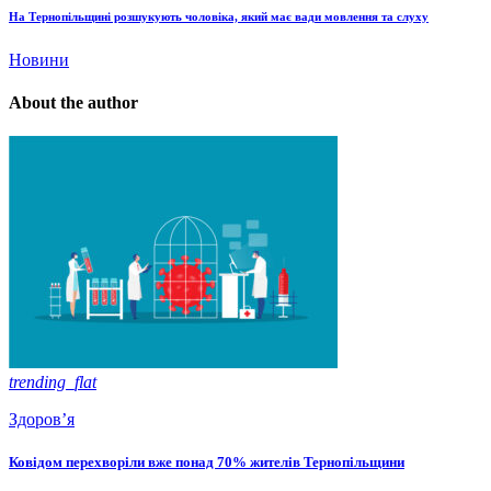
На Тернопільщині розшукують чоловіка, який має вади мовлення та слуху
Новини
About the author
trending_flat
Здоров’я
Ковідом перехворіли вже понад 70% жителів Тернопільщини