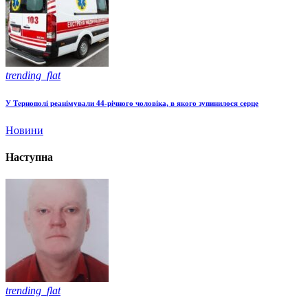
trending_flat
У Тернополі реанімували 44-річного чоловіка, в якого зупинилося серце
Новини
Наступна
trending_flat