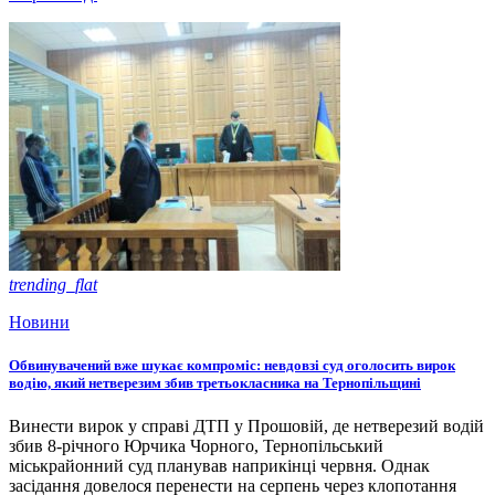
trending_flat
Новини
Обвинувачений вже шукає компроміс: невдовзі суд оголосить вирок
водію, який нетверезим збив третьокласника на Тернопільщині
Винести вирок у справі ДТП у Прошовій, де нетверезий водій
збив 8-річного Юрчика Чорного, Тернопільський
міськрайонний суд планував наприкінці червня. Однак
засідання довелося перенести на серпень через клопотання