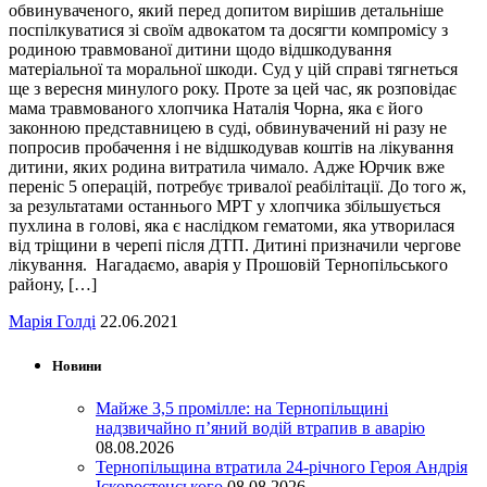
обвинуваченого, який перед допитом вирішив детальніше
поспілкуватися зі своїм адвокатом та досягти компромісу з
родиною травмованої дитини щодо відшкодування
матеріальної та моральної шкоди. Суд у цій справі тягнеться
ще з вересня минулого року. Проте за цей час, як розповідає
мама травмованого хлопчика Наталія Чорна, яка є його
законною представницею в суді, обвинувачений ні разу не
попросив пробачення і не відшкодував коштів на лікування
дитини, яких родина витратила чимало. Адже Юрчик вже
переніс 5 операцій, потребує тривалої реабілітації. До того ж,
за результатами останнього МРТ у хлопчика збільшується
пухлина в голові, яка є наслідком гематоми, яка утворилася
від тріщини в черепі після ДТП. Дитині призначили чергове
лікування. Нагадаємо, аварія у Прошовій Тернопільського
району, […]
Марія Голді
22.06.2021
Новини
Майже 3,5 промілле: на Тернопільщині
надзвичайно п’яний водій втрапив в аварію
08.08.2026
Тернопільщина втратила 24-річного Героя Андрія
Іскоростенського
08.08.2026