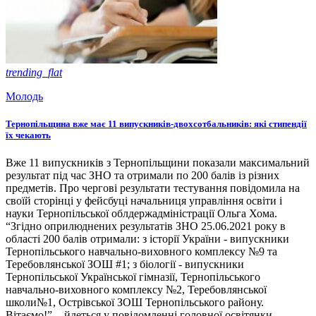
trending_flat
Молодь
Тернопільщина вже має 11 випускників-двохсотбальників: які стипендії
їх чекають
Вже 11 випускників з Тернопільщини показали максимальний
результат під час ЗНО та отримали по 200 балів із різних
предметів. Про чергові результати тестування повідомила на
своїй сторінці у фейсбуці начальниця управління освіти і
науки Тернопільської облдержадміністрації Ольга Хома.
“Згідно оприлюднених результатів ЗНО 25.06.2021 року в
області 200 балів отримали: з історії України - випускники
Тернопільського навчально-виховного комплексу №9 та
Теребовлянської ЗОШ #1; з біології - випускники
Тернопільської Української гімназії, Тернопільського
навчально-виховного комплексу №2, Теребовлянської
школи№1, Острівської ЗОШ Тернопільського району.
Вітаємо!”, - йдеться у повідомленні головної освітянки