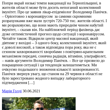
Попри вкрай низькі темпи вакцинації на Тернопільщині, в
жителів області може бути досить непоганий колективний
імунітет. Про це заявив лікар-епідеміолог Володимир Панічєв.
– Орієнтовно з коронавірусом за самими скромними
розрахунками вже мали зустріч 720-750 тис. жителів області. І
ми розраховуємо, що вони мають природнім чином набутий
імунітет, – сказав він. На найближчий період фахівець дає
дуже оптимістичний прогноз щодо ситуації з коронавірусом.
Читайте також: Відкрили центр масової вакцинації, який
діятиме у вихідні – З одного боку, колективний імунітет, який
є доволі високий, а також відповідна пора року, яка не є
сезоном захворюваності хворобами з повітряно-крапельним
механізмом передачі, сонячна радіація, вітаміни, ультрафіолет,
– навів аргументи Володимир Панічєв. – Все це призвело до
покращення ситуації і ця тенденція залишатиметься. Ми
очікуємо подальшого зниження кількості захворюваності.
Панічєв звернув увагу, що станом на 29 червня в області не
було зареєстровано жодного випадку лабораторного
підтвердження […]
Марія Голді
30.06.2021