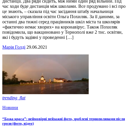
дистанції. Два ряди сидить, між ними один ряд вільний. Під
час ходи буде дистанція між школами. Все продумано і всі про
це знають, – сказала під час засідання штабу начальниця
міського управління освіти Ольга Похиляк. За її даними, за
останні два тижні серед працівників шкіл міста та школярів
«фактично немає хворих» на коронавірус. Також Похиляк
повідомила, що вакциновано у Тернополі вже 2 тис. освітян,
які і будуть задіяні у проведенні […]
Марія Голді
29.06.2021
trending_flat
Новини
“Божа краса”: неймовірні пейзажні фото, зроблені тернополянами після
грози (фото, відео)