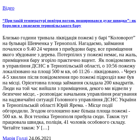
Відео
“При такій температурі повітря вогонь поширювався дуже швидко”: як
боролися з пожежею тернопільського бару
Близько години тривала ліквідація пожежі у барі “Коловорот”
на бульварі Шевченка у Тернополі. Нагадаємо, займання
почалося о 9.40 24 червня з прибудови бару, все приміщення
якого збудоване з дерева. Потерпілих у пожежі немає, на жаль,
приміщення бару згоріло практично вщент. Як повідомляють
в управління ДСНС в Тернопільській області, о 10:56 пожежу
локалізовано на площі 500 м кв, об 11:26 - ліквідовано. - Через
4-5 хвилин після повідомлення про пожежі підрозділ вже був
на місці. Орієнтовна площа займання складала 200 квадратів.
Люди на той час вийшли з приміщення, декого ми відвели у
безпечне місце, - розповідає начальник управління реагування
на надзвичайні ситуації Головного управління ДСНС України
в Тернопільській області Юрій Ярема. - Місце події
обгородили. Згодом оголошено вже більша площа пожежі -
500 кв. м. Вся техніка Тернополя прибула сюди. Також тут
працювала швидка, поліція, 41 чоловік особового складу.
Читайте також: У […]
Марія Голді
24.06.2021