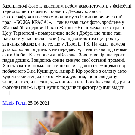
Захоплюючі фото із красивим небом демонструють у фейсбуці
тернополяни та жителі області. Декому вдалося
сфотографувати веселку, в одному з сіл випав величезний
град. «БОЖА КРАСА!», – так назвав своє фото, зроблене у
Збаражі біля церкви Павло Житко. «Не пожежа, не заграва...
Це у Тернополі - помаранчеве небо:) Добре, що лише такі
наслідки у нас після грози (ну, підтопило там ще трохи у
звичних місцях), а не те, що у Львові... РS. На жаль, камера
усіх кольорів і відтінків не передає...», – написала під своїми
фото Любов Красновська. «Веселка. Зовсім вечір, ще трохи
падав дощик. І звідкись сонце кинуло свої останні промені.
Хтось захотів розмалювати небо...», –ділиться емоціями від
побаченого Зіна Кушнірук. Андрій Кір зробив з салону авто
художнє мистецьке фото. «Нагадування, що після дощу
завжди виходить сонце», – написав він. Біля Івачева відкрили
сьогодні пляж. Юрій Кулик поділився фотографіями звідти.
[…]
Марія Голді
25.06.2021