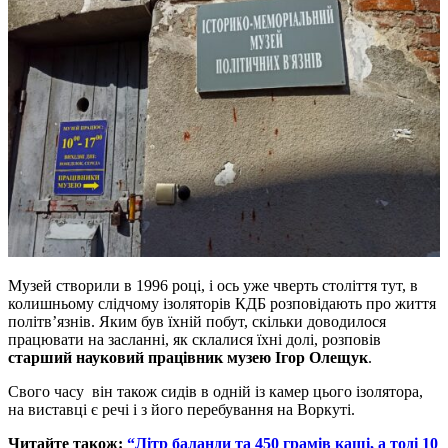
Музей створили в 1996 році, і ось уже чверть століття тут, в
колишньому слідчому ізоляторів КДБ розповідають про життя
політв’язнів. Яким був їхній побут, скільки доводилося
працювати на засланні, як склалися їхні долі, розповів
старший науковий працівник музею Ігор Олещук
.
Свого часу він також сидів в одній із камер цього ізолятора,
на виставці є речі і з його перебування на Воркуті.
Читайте також:
“Літр баланди та 450 грамів каші, а тоді 10