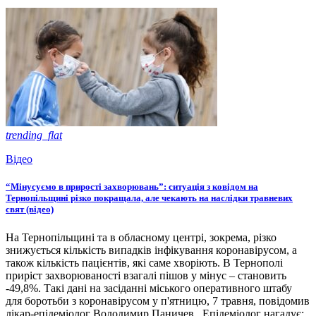
trending_flat
Відео
“Мінусуємо в прирості захворювань”: ситуація з ковідом на
Тернопільщині різко покращала, але чекають на наслідки травневих
свят (відео)
На Тернопільщині та в обласному центрі, зокрема, різко
знижується кількість випадків інфікування коронавірусом, а
також кількість пацієнтів, які саме хворіють. В Тернополі
приріст захворюваності взагалі пішов у мінус – становить
-49,8%. Такі дані на засіданні міського оперативного штабу
для боротьби з коронавірусом у п'ятницю, 7 травня, повідомив
лікар-епідеміолог Володимир Паничев. Епідеміолог нагадує: