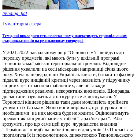
trending_flat
Гуманітарна сфера
Теми, які викладати геть нелегко: чому навчатимуть тернопільських
старшокласників на резонансному спецкурсі
У 2021-2022 навчальному році “Основи сім’ї” ввійдуть до
переліку предметів, які мають бути у шкільній програмі
Тернопільської міської територіальної громади. Відповідне
рішення ухвалили на сесії міськради наприкінці січня цього
року. Хоча напередодні по Україні активісти, батьки та фахівці
піддали курс нищівній критиці через наявність у підручнику
спірних тез та засилля шаблонних, але не завжди
підтверджених реаліями, некоректних висновків. Щоправда,
до частини зауважень автор курсу все ж дослухався. У
Тернополі кінцеве рішення таки дали можливість приймати
учням та їх батькам. Якщо вони вирішать, що ці уроки не є
необхідними, на них можна буде не ходити. Оцінюватимуть
предмет як кінцевий запис у табелі “зарах/незарах”. Аби
зрозуміти, про що саме цей курс, журналістка видання
“Терміново” придбала робочі зошити для учнів 10-11 класів та
проглянула їх із психологинею, директоркою Тернопільського