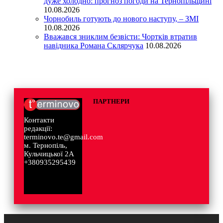
дуже холодно: прогноз погоди на Тернопільщині
10.08.2026
Чорнобиль готують до нового наступу, – ЗМІ
10.08.2026
Вважався зниклим безвісти: Чортків втратив
навідника Романа Склярчука
10.08.2026
ПАРТНЕРИ
Контакти
редакції:
terminovo.te@gmail.com
м. Тернопіль,
Кульчицької 2А
+380935295439