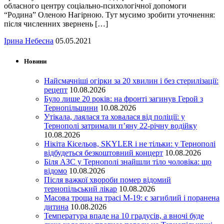
обласного центру соціально-психологічної допомоги
“Родина” Оленою Нагірною. Тут мусимо зробити уточнення:
після численних звернень […]
Ірина Небесна
05.05.2021
Новини
Найсмачніші огірки за 20 хвилин і без стерилізації:
рецепт
10.08.2026
Було лише 20 років: на фронті загинув Герой з
Тернопільщини
10.08.2026
Утікала, лаялася та ховалася від поліції: у
Тернополі затримали п’яну 22-річну водійку
10.08.2026
Нікіта Кісельов, SKYLER і не тільки: у Тернополі
відбудеться безкоштовний концерт
10.08.2026
Біля АЗС у Тернополі знайшли тіло чоловіка: що
відомо
10.08.2026
Після важкої хвороби помер відомий
тернопільський лікар
10.08.2026
Масова троща на трасі М-19: є загиблий і поранена
дитина
10.08.2026
Температура впаде на 10 градусів, а вночі буде