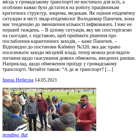
місць у громадському транспорті не вистачало для всіх, а
особливо важко було дістатися на роботу працівникам
критичних структур, зокрема, медикам. Як оцінив епідемічну
ситуацію в місті лікар-епідеміолог Володимир Паничев, вона
має тенденцію до зменшення кількості інфікованих. І вже не
перший тиждень. – В цілому ситуація, яку ми спостерігаємо
на сьогодні, є підставою, щоб приймати рішення про
послаблення карантинних заходів, – каже Паничев. –
Відповідно до постанови Кабміну №320, яка дає право
посилювати заходи місцевій владі, тепер можна розглядати
питання щодо скасування деяких обмежень, введених раніше.
Наприклад, щодо обмеження проїзду у громадському
транспорті. Читайте також: “А де ж транспорт? […]
Ірина Небесна
14.05.2021
trending_flat