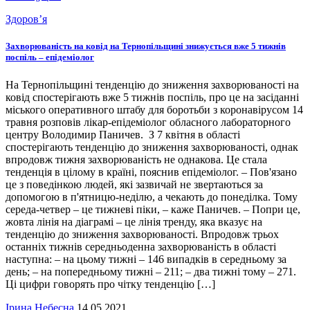
Здоров’я
Захворюваність на ковід на Тернопільщині знижується вже 5 тижнів
поспіль – епідеміолог
На Тернопільщині тенденцію до зниження захворюваності на
ковід спостерігають вже 5 тижнів поспіль, про це на засіданні
міського оперативного штабу для боротьби з коронавірусом 14
травня розповів лікар-епідеміолог обласного лабораторного
центру Володимир Паничев. З 7 квітня в області
спостерігають тенденцію до зниження захворюваності, однак
впродовж тижня захворюваність не однакова. Це стала
тенденція в цілому в країні, пояснив епідеміолог. – Пов'язано
це з поведінкою людей, які зазвичай не звертаються за
допомогою в п'ятницю-неділю, а чекають до понеділка. Тому
середа-четвер – це тижневі піки, – каже Паничев. – Попри це,
жовта лінія на діаграмі – це лінія тренду, яка вказує на
тенденцію до зниження захворюваності. Впродовж трьох
останніх тижнів середньоденна захворюваність в області
наступна: – на цьому тижні – 146 випадків в середньому за
день; – на попередньому тижні – 211; – два тижні тому – 271.
Ці цифри говорять про чітку тенденцію […]
Ірина Небесна
14.05.2021