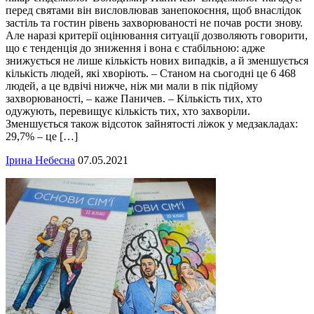
перед святами він висловлював занепокоєння, щоб внаслідок
застіль та гостин рівень захворюваності не почав рости знову.
Але наразі критерії оцінювання ситуації дозволяють говорити,
що є тенденція до зниження і вона є стабільною: адже
знижується не лише кількість нових випадків, а й зменшується
кількість людей, які хворіють. – Станом на сьогодні це 6 468
людей, а це вдвічі нижче, ніж ми мали в пік підйому
захворюваності, – каже Паничев. – Кількість тих, хто
одужують, перевищує кількість тих, хто захворіли.
Зменшується також відсоток зайнятості ліжок у медзакладах:
29,7% – це […]
Ірина Небесна
07.05.2021