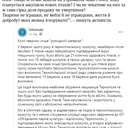
планується закупівля нових птахів? І чи не чекатиме на них та
ж сама гірка доля продажу чи умертвіння?
Тварини не іграшки, не меблі й не атракціони, життя й
добробут яких можна ігнорувати!”, – пишуть активісти.