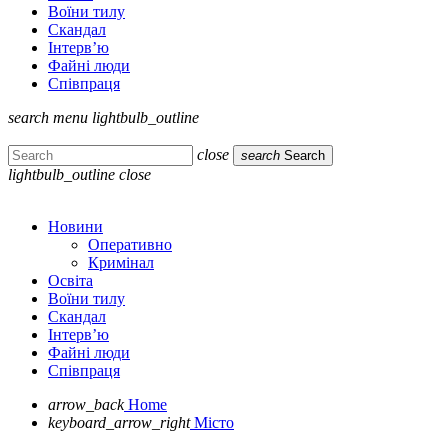
Воїни тилу
Скандал
Інтерв’ю
Файні люди
Співпраця
search
menu
lightbulb_outline
close
search
Search
lightbulb_outline
close
Новини
Оперативно
Кримінал
Освіта
Воїни тилу
Скандал
Інтерв’ю
Файні люди
Співпраця
arrow_back
Home
keyboard_arrow_right
Місто