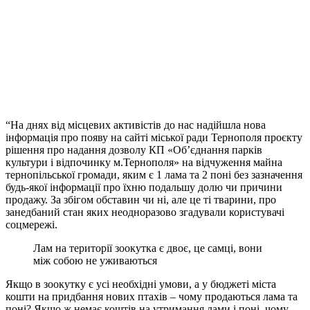
“На днях від місцевих активістів до нас надійшла нова
інформація про появу на сайті міської ради Тернополя проєкту
рішення про надання дозволу КП «Об’єднання парків
культури і відпочинку м.Тернополя» на відчуження майна
тернопільської громади, яким є 1 лама та 2 поні без зазначення
будь-якої інформації про їхню подальшу долю чи причини
продажу. За збігом обставин чи ні, але це ті тварини, про
занедбаний стан яких неодноразово згадували користувачі
соцмережі.
Лам на території зоокутка є двоє, це самці, вони
між собою не уживаються
Якщо в зоокутку є усі необхідні умови, а у бюджеті міста
кошти на придбання нових птахів – чому продаються лама та
поні? Якщо ж немає коштів на утримання лами і поні, чому