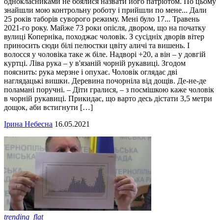
однокласниками не боялися назвати його патріотом. По цьому
знайшли мою контрольну роботу і прийшли по мене... Дали
25 років таборів суворого режиму. Мені було 17... Травень
2021-го року. Майже 73 роки опісля, двором, що на початку
вулиці Коперніка, походжає чоловік. З сусідніх дворів вітер
приносить сюди білі пелюстки цвіту аличі та вишень. І
волосся у чоловіка таке ж біле. Надворі +20, а він – у довгій
куртці. Ліва рука – у в'язаній чорній рукавиці. Згодом
пояснить: рука мерзне і опухає. Чоловік оглядає дві
наглядацькі вишки. Деревина почорніла від дощів. Де-не-де
поламані поручні. – Діти гралися, – з посмішкою каже чоловік
в чорній рукавиці. Прикидає, що варто десь дістати 3,5 метри
дощок, аби встигнути […]
Ірина Небесна
16.05.2021
trending_flat