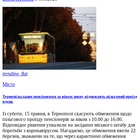
trending_flat
Місто
Тернопільським пенсіонерам за віком знову відновлять пільговий проїзд
вдень
Із суботи, 15 травня, в Тернополі скасують обмеження щодо
пільгового проїзду пенсіонерів за віком з 10.00 до 16.00.
Відповідне рішення ухвалили на засіданні міського штабу для
боротьби з коронавірусом. Нагадаємо, це обмеження ввели 22
березня, зважаючи на те, що через карантинні обмеження