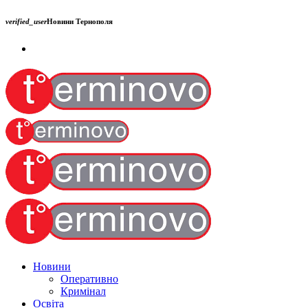
verified_user
Новини Тернополя
Новини
Оперативно
Кримінал
Освіта