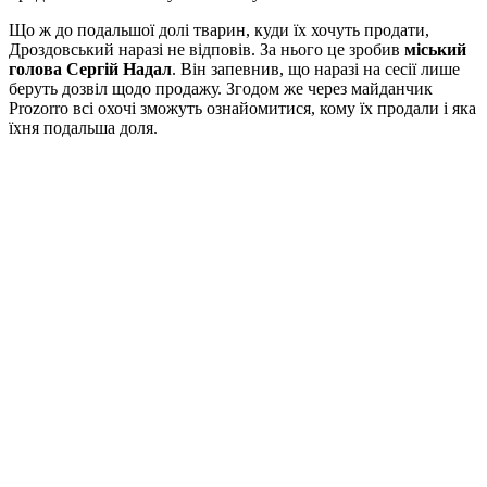
Що ж до подальшої долі тварин, куди їх хочуть продати,
Дроздовський наразі не відповів. За нього це зробив
міський
голова Сергій Надал
. Він запевнив, що наразі на сесії лише
беруть дозвіл щодо продажу. Згодом же через майданчик
Prozorro всі охочі зможуть ознайомитися, кому їх продали і яка
їхня подальша доля.