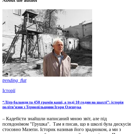
About the author
trending_flat
Історії
“Літр баланди та 450 грамів каші, а тоді 10 годин на шахті”: історія
політв’язня з Тернопільщини Ігоря Олещука
– Кадебісти знайшли написаний мною звіт, але під
псевдонімом "Грушка". Там я писав, що в школі була дискусія
стосовно Мазепи. Історик називав його зрадником, а ми з