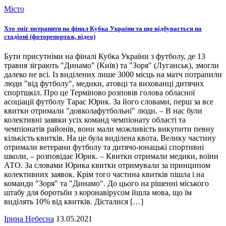
Місто
Хто зміг потрапити на фінал Кубка України та що відбувається на
стадіоні (фоторепортаж, відео)
Бути присутніми на фіналі Кубка України з футболу, де 13
травня зіграють "Динамо" (Київ) та "Зоря" (Луганськ), змогли
далеко не всі. Із виділених лише 3000 місць на матч потрапили
люди "від футболу", медики, атовці та вихованці дитячих
спортшкіл. Про це Терміново розповів голова обласної
асоціації футболу Тарас Юрик. За його словами, перш за все
квитки отримали "довколафутбольні" люди. – В нас були
колективні заявки усіх команд чемпіонату області та
чемпіонатів районів, вони мали можливість викупити певну
кількість квитків. На це була виділена квота. Велику частину
отримали ветерани футболу та дитячо-юнацькі спортивні
школи, – розповідає Юрик. – Квитки отримали медики, воїни
АТО. За словами Юрика квитки отримували за принципом
колективних заявок. Крім того частина квитків пішла і на
команди "Зоря" та "Динамо". До цього на рішенні міського
штабу для боротьби з коронавірусом йшла мова, що їм
виділять 10% від квитків. Дісталися […]
Ірина Небесна
13.05.2021