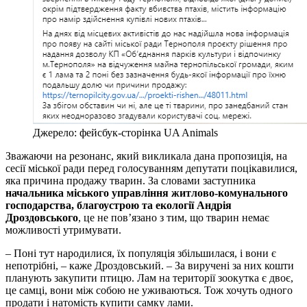
Джерело: фейсбук-сторінка UA Animals
Зважаючи на резонанс, який викликала дана пропозиція, на
сесії міської ради перед голосуванням депутати поцікавилися,
яка причина продажу тварин. За словами заступника
начальника міського управління житлово-комунального
господарства, благоустрою та екології Андрія
Дроздовського
, це не пов’язано з тим, що тварин немає
можливості утримувати.
– Поні тут народилися, їх популяція збільшилася, і вони є
непотрібні, – каже Дроздовський. – За виручені за них кошти
планують закупити птицю. Лам на території зоокутка є двоє,
це самці, вони між собою не уживаються. Тож хочуть одного
продати і натомість купити самку лами.