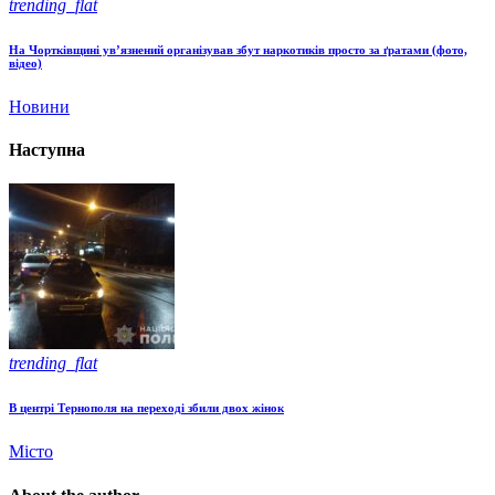
trending_flat
На Чортківщині ув’язнений організував збут наркотиків просто за ґратами (фото,
відео)
Новини
Наступна
trending_flat
В центрі Тернополя на переході збили двох жінок
Місто