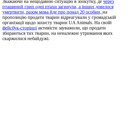
Зважаючи на нещодавню ситуацію в зоокутку, де
через
пташиний грип одні птахи загинули, а інших довелося
умертвити, разом мова йде про понад 20 особин,
на
пропозицію продати тварин відреагували у громадській
організації щодо захисту тварин UA Animals. На своїй
фейсбук-сторінці
активісти зауважили, що продати
збираються тих тварин, на неналежне утримання яких
скаржилися небайдужі.