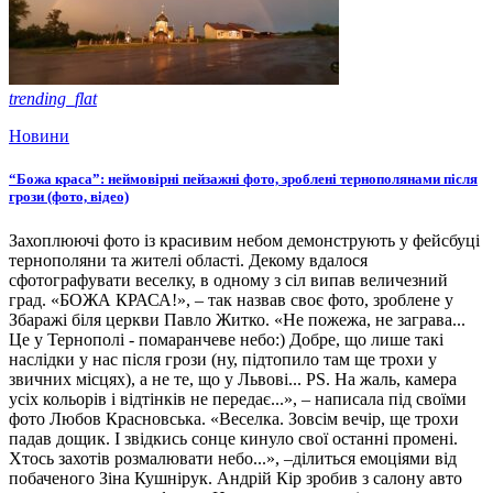
trending_flat
Новини
“Божа краса”: неймовірні пейзажні фото, зроблені тернополянами після
грози (фото, відео)
Захоплюючі фото із красивим небом демонструють у фейсбуці
тернополяни та жителі області. Декому вдалося
сфотографувати веселку, в одному з сіл випав величезний
град. «БОЖА КРАСА!», – так назвав своє фото, зроблене у
Збаражі біля церкви Павло Житко. «Не пожежа, не заграва...
Це у Тернополі - помаранчеве небо:) Добре, що лише такі
наслідки у нас після грози (ну, підтопило там ще трохи у
звичних місцях), а не те, що у Львові... РS. На жаль, камера
усіх кольорів і відтінків не передає...», – написала під своїми
фото Любов Красновська. «Веселка. Зовсім вечір, ще трохи
падав дощик. І звідкись сонце кинуло свої останні промені.
Хтось захотів розмалювати небо...», –ділиться емоціями від
побаченого Зіна Кушнірук. Андрій Кір зробив з салону авто