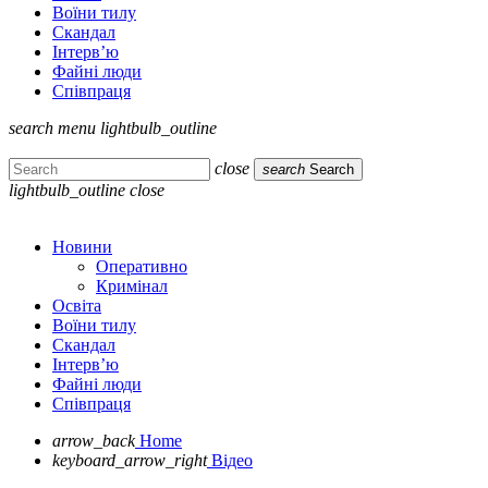
Воїни тилу
Скандал
Інтерв’ю
Файні люди
Співпраця
search
menu
lightbulb_outline
close
search
Search
lightbulb_outline
close
Новини
Оперативно
Кримінал
Освіта
Воїни тилу
Скандал
Інтерв’ю
Файні люди
Співпраця
arrow_back
Home
keyboard_arrow_right
Відео