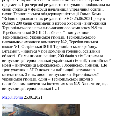
предметів. Про чергові результати тестування повідомила на
своїй сторінці у фейсбуці начальниця управління освіти і
науки Тернопільської облдержадміністрації Ольга Хома.
“Згідно оприлюднених результатів ЗНО 25.06.2021 року в
області 200 балів отримали: з історії України - випускники
Тернопільського навчально-виховного комплексу №9 та
Теребовлянської ЗОШ #1; з біології - випускники
Тернопільської Української гімназії, Тернопільського
навчально-виховного комплексу №2, Теребовлянської
школи№1, Острівської ЗОШ Тернопільського району.
Вітаємо!”, - йдеться у повідомленні головної освітянки
області. Як ми писали раніше, 200 балів з хімії отримала
випускниця Тернопільської української гімназії, з англійської
мови – випускниці Бережанської і Зборівської гімназії. Ще
троє учасників ЗНО показали найвищий результат з
математики. З них: двоє – випускники Тернопільської
української гімназії, один – Тернопільської школи з
поглибленим вивченням іноземних мов №5. Зазначимо, що
випускниця Тернопільської […]
Марія Голді
25.06.2021