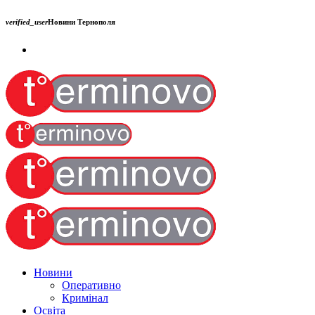
verified_user
Новини Тернополя
Новини
Оперативно
Кримінал
Освіта