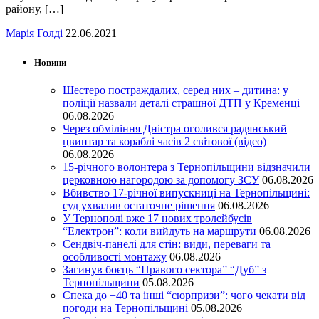
району, […]
Марія Голді
22.06.2021
Новини
Шестеро постраждалих, серед них – дитина: у
поліції назвали деталі страшної ДТП у Кременці
06.08.2026
Через обміління Дністра оголився радянський
цвинтар та кораблі часів 2 світової (відео)
06.08.2026
15-річного волонтера з Тернопільщини відзначили
церковною нагородою за допомогу ЗСУ
06.08.2026
Вбивство 17-річної випускниці на Тернопільщині:
суд ухвалив остаточне рішення
06.08.2026
У Тернополі вже 17 нових тролейбусів
“Електрон”: коли вийдуть на маршрути
06.08.2026
Сендвіч-панелі для стін: види, переваги та
особливості монтажу
06.08.2026
Загинув боєць “Правого сектора” “Дуб” з
Тернопільщини
05.08.2026
Спека до +40 та інші “сюрпризи”: чого чекати від
погоди на Тернопільщині
05.08.2026