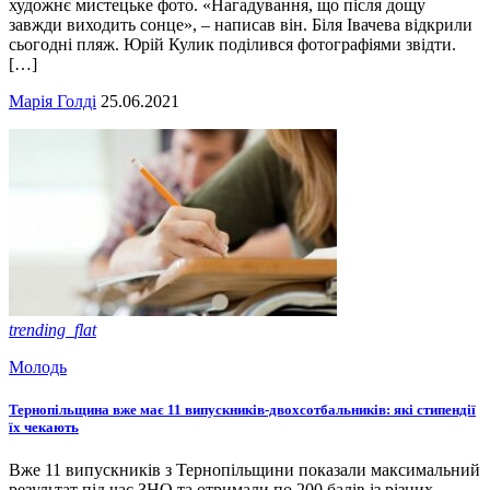
художнє мистецьке фото. «Нагадування, що після дощу
завжди виходить сонце», – написав він. Біля Івачева відкрили
сьогодні пляж. Юрій Кулик поділився фотографіями звідти.
[…]
Марія Голді
25.06.2021
trending_flat
Молодь
Тернопільщина вже має 11 випускників-двохсотбальників: які стипендії
їх чекають
Вже 11 випускників з Тернопільщини показали максимальний
результат під час ЗНО та отримали по 200 балів із різних