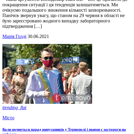
покращення ситуації і ця тенденція залишатиметься. Ми
очікуємо подальшого зниження кількості захворюваності.
Панічєв звернув увагу, що станом на 29 червня в області не
було зареєстровано жодного випадку лабораторного
підтвердження […]
Марія Голді
30.06.2021
trending_flat
Місто
Коли почнеться парад випускників у Тернополі і якими є застороги на