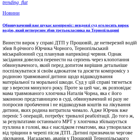
trending_flat
Новини
Обвинувачений вже шукає компроміс: невдовзі суд оголосить вирок
водію, який нетверезим збив третьокласника на Тернопільщині
Винести вирок у справі ДТП у Прошовій, де нетверезий водій
збив 8-річного Юрчика Чорного, Тернопільський
міськрайонний суд планував наприкінці червня. Однак
засідання довелося перенести на серпень через клопотання
обвинуваченого, який перед допитом вирішив детальніше
поспілкуватися зі своїм адвокатом та досягти компромісу з
родиною травмованої дитини щодо відшкодування
матеріальної та моральної шкоди. Суд у цій справі тягнеться
ще з вересня минулого року. Проте за цей час, як розповідає
мама травмованого хлопчика Наталія Чорна, яка є його
законною представницею в суді, обвинувачений ні разу не
попросив пробачення і не відшкодував коштів на лікування
дитини, яких родина витратила чимало. Адже Юрчик вже
переніс 5 операцій, потребує тривалої реабілітації. До того ж,
за результатами останнього МРТ у хлопчика збільшується
пухлина в голові, яка є наслідком гематоми, яка утворилася
від тріщини в черепі після ДТП. Дитині призначили чергове
лікування. Нагадаємо, аварія у Прошовій Тернопільського