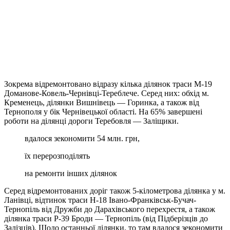
Зокрема відремонтовано відразу кілька ділянок траси М-19
Доманове-Ковель-Чернівці-Тереблече. Серед них: обхід м.
Кременець, ділянки Вишнівець — Горинка, а також від
Тернополя у бік Чернівецької області. На 65% завершені
роботи на ділянці дороги Теребовля — Заліщики.
вдалося зекономити 54 млн. грн,
їх перерозподілять
на ремонти інших ділянок
Серед відремонтованих доріг також 5-кілометрова ділянка у м.
Ланівці, відтинок траси Н-18 Івано-Франківськ-Бучач-
Тернопіль від Дружби до Дарахівського перехрестя, а також
ділянка траси Р-39 Броди — Тернопіль (від Підберізців до
Залізців). Щодо останньої ділянки, то там вдалося зекономити