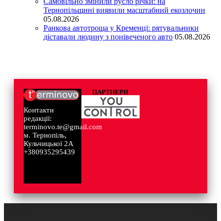
Самовільно змінили русло річки: на
Тернопільщині виявили масштабний екозлочин
05.08.2026
Ранкова автотроща у Кременці: рятувальники
діставали людину з понівеченого авто
05.08.2026
ПАРТНЕРИ
Контакти
редакції:
terminovo.te@gmail.com
м. Тернопіль,
Кульчицької 2А
+380935295439