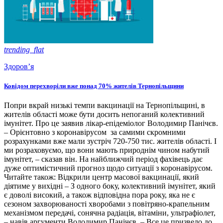
trending_flat
Здоров’я
Ковідом перехворіли вже понад 70% жителів Тернопільщини
Попри вкрай низькі темпи вакцинації на Тернопільщині, в
жителів області може бути досить непоганий колективний
імунітет. Про це заявив лікар-епідеміолог Володимир Панічєв.
– Орієнтовно з коронавірусом за самими скромними
розрахунками вже мали зустріч 720-750 тис. жителів області. І
ми розраховуємо, що вони мають природнім чином набутий
імунітет, – сказав він. На найближчий період фахівець дає
дуже оптимістичний прогноз щодо ситуації з коронавірусом.
Читайте також: Відкрили центр масової вакцинації, який
діятиме у вихідні – З одного боку, колективний імунітет, який
є доволі високий, а також відповідна пора року, яка не є
сезоном захворюваності хворобами з повітряно-крапельним
механізмом передачі, сонячна радіація, вітаміни, ультрафіолет,
– навів аргументи Володимир Панічєв. – Все це призвело до