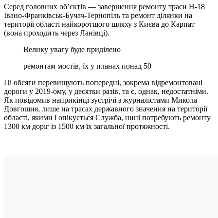
Серед головних об’єктів — завершення ремонту траси Н-18
Івано-Франківськ-Бучач-Тернопіль та ремонт ділянки на
території області найкоротшого шляху з Києва до Карпат
(вона проходить через Ланівці).
Велику увагу буде приділено
ремонтам мостів, їх у планах понад 50
Ці обсяги перевищують попередні, зокрема відремонтовані
дороги у 2019-ому, у десятки разів, та є, однак, недостатніми.
Як повідомив наприкінці зустрічі з журналістами Микола
Довгошия, лише на трасах державного значення на території
області, якими і опікується Служба, нині потребують ремонту
1300 км доріг із 1500 км їх загальної протяжності.