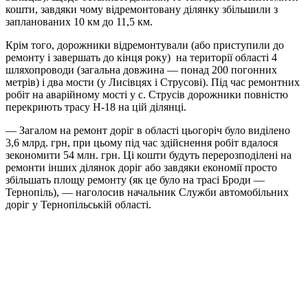
кошти, завдяки чому відремонтовану ділянку збільшили з
запланованих 10 км до 11,5 км.
Крім того, дорожники відремонтували (або приступили до
ремонту і завершать до кінця року) на території області 4
шляхопроводи (загальна довжина — понад 200 погонних
метрів) і два мости (у Лисівцях і Струсові). Під час ремонтних
робіт на аварійному мості у с. Струсів дорожники повністю
перекриють трасу Н-18 на цій ділянці.
— Загалом на ремонт доріг в області цьогоріч було виділено
3,6 млрд. грн, при цьому під час здійснення робіт вдалося
зекономити 54 млн. грн. Ці кошти будуть перерозподілені на
ремонти інших ділянок доріг або завдяки економії просто
збільшать площу ремонту (як це було на трасі Броди —
Тернопіль), — наголосив начальник Служби автомобільних
доріг у Тернопільській області.