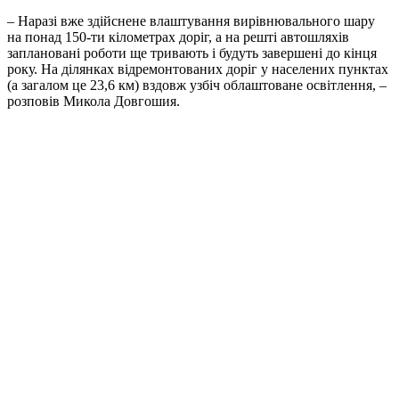
– Наразі вже здійснене влаштування вирівнювального шару
на понад 150-ти кілометрах доріг, а на решті автошляхів
заплановані роботи ще тривають і будуть завершені до кінця
року. На ділянках відремонтованих доріг у населених пунктах
(а загалом це 23,6 км) вздовж узбіч облаштоване освітлення, –
розповів Микола Довгошия.