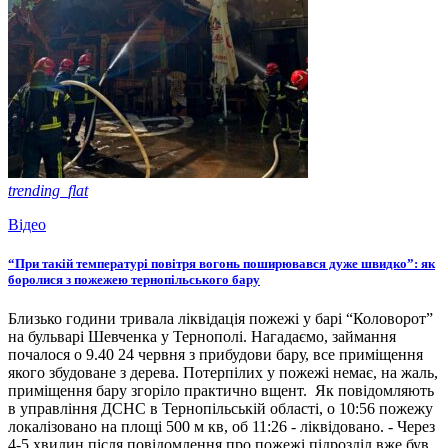
trending_flat
Відео
“При такій температурі повітря вогонь поширювався дуже швидко”: як
боролися з пожежею тернопільського бару
Близько години тривала ліквідація пожежі у барі “Коловорот”
на бульварі Шевченка у Тернополі. Нагадаємо, займання
почалося о 9.40 24 червня з прибудови бару, все приміщення
якого збудоване з дерева. Потерпілих у пожежі немає, на жаль,
приміщення бару згоріло практично вщент. Як повідомляють
в управління ДСНС в Тернопільській області, о 10:56 пожежу
локалізовано на площі 500 м кв, об 11:26 - ліквідовано. - Через
4-5 хвилин після повідомлення про пожежі підрозділ вже був