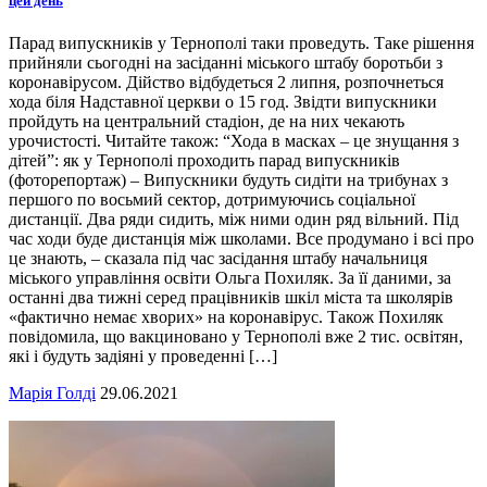
цей день
Парад випускників у Тернополі таки проведуть. Таке рішення
прийняли сьогодні на засіданні міського штабу боротьби з
коронавірусом. Дійство відбудеться 2 липня, розпочнеться
хода біля Надставної церкви о 15 год. Звідти випускники
пройдуть на центральний стадіон, де на них чекають
урочистості. Читайте також: “Хода в масках – це знущання з
дітей”: як у Тернополі проходить парад випускників
(фоторепортаж) – Випускники будуть сидіти на трибунах з
першого по восьмий сектор, дотримуючись соціальної
дистанції. Два ряди сидить, між ними один ряд вільний. Під
час ходи буде дистанція між школами. Все продумано і всі про
це знають, – сказала під час засідання штабу начальниця
міського управління освіти Ольга Похиляк. За її даними, за
останні два тижні серед працівників шкіл міста та школярів
«фактично немає хворих» на коронавірус. Також Похиляк
повідомила, що вакциновано у Тернополі вже 2 тис. освітян,
які і будуть задіяні у проведенні […]
Марія Голді
29.06.2021