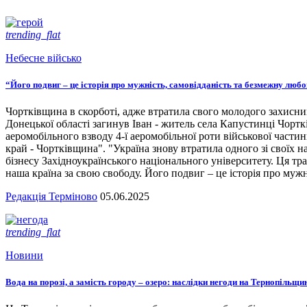
trending_flat
Небесне військо
“Його подвиг – це історія про мужність, самовідданість та безмежну люб
Чортківщина в скорботі, адже втратила свого молодого захисни
Донецької області загинув Іван - житель села Капустинці Чортк
аеромобільного взводу 4-ї аеромобільної роти військової части
край - Чортківщина". "Україна знову втратила одного зі своїх
бізнесу Західноукраїнського національного університету. Ця тра
наша країна за свою свободу. Його подвиг – це історія про мужн
Редакція Терміново
05.06.2025
trending_flat
Новини
Вода на порозі, а замість городу – озеро: наслідки негоди на Тернопільщи