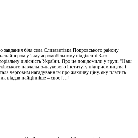
о завдання біля села Єлизаветівка Покровського району
м-снайпером у 2-му аеромобільному відділенні 3-го
торіальну цілісність України. Про це повідомили у групі "Наш
тківського навчально-наукового інституту підприємництва і
і стала черговим нагадуванням про жахливу ціну, яку платить
пик віддав найцінніше – своє […]