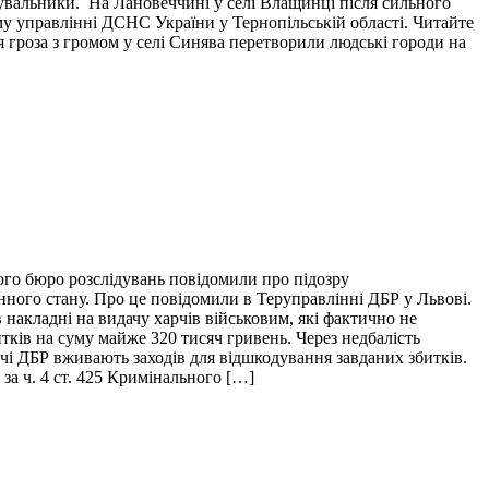
тувальники. На Лановеччині у селі Влащинці після сильного
у управлінні ДСНС України у Тернопільській області. Читайте
я гроза з громом у селі Синява перетворили людські городи на
ого бюро розслідувань повідомили про підозру
нного стану. Про це повідомили в Теруправлінні ДБР у Львові.
накладні на видачу харчів військовим, які фактично не
итків на суму майже 320 тисяч гривень. Через недбалість
ідчі ДБР вживають заходів для відшкодування завданих збитків.
за ч. 4 ст. 425 Кримінального […]