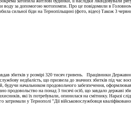
окрема затопила житлові будинки, її наслідки ліквідовували ря
ли воду за допомогою мотопомпи. Про це повідомили в Головном
била сильної біди на Тернопільщині (фото, відео) Також 3 червн
вдав збитків у розмірі 320 тисяч гривень. Працівники Державн
ужбову недбалість, що призвела до значних збитків під час воє
й, будучи начальником продовольчого забезпечення, оформлював 
ано продовольство на понад 3 тисячі осіб, що завдало державі зб
ахисників, які їх потребували, опинилася на смітнику. Наразі сл
 затримали у Тернополі "Дії військовослужбовця кваліфіковано 