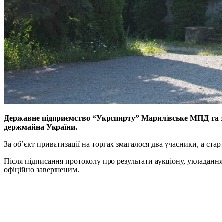
Державне підприємство “Укрспирту” Марилівське МПД та збе
держмайна України.
За об’єкт приватизації на торгах змагалося два учасники, а старто
Після підписання протоколу про результати аукціону, укладан
офіційно завершеним.