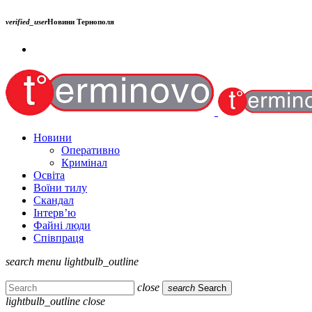
verified_user
Новини Тернополя
Новини
Оперативно
Кримінал
Освіта
Воїни тилу
Скандал
Інтерв’ю
Файні люди
Співпраця
search
menu
lightbulb_outline
close
search
Search
lightbulb_outline
close