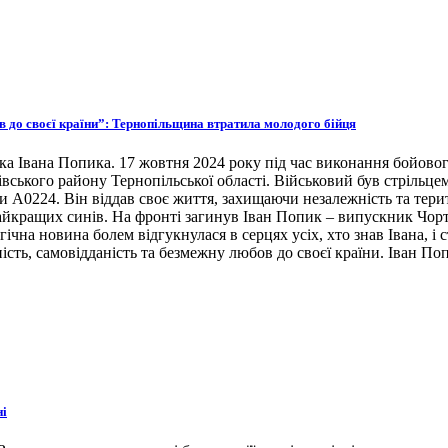
ов до своєї країни”: Тернопільщина втратила молодого бійця
ка Івана Попика. 17 жовтня 2024 року під час виконання бойовог
івського району Тернопільської області. Військовий був стрільце
ни А0224. Він віддав своє життя, захищаючи незалежність та тери
 найкращих синів. На фронті загинув Іван Попик – випускник Чор
гічна новина болем відгукнулася в серцях усіх, хто знав Івана, 
ість, самовідданість та безмежну любов до своєї країни. Іван По
ні