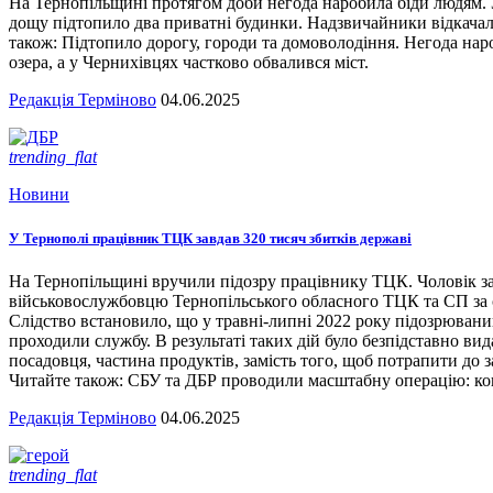
На Тернопільщині протягом доби негода наробила біди людям. З
дощу підтопило два приватні будинки. Надзвичайники відкача
також: Підтопило дорогу, городи та домоволодіння. Негода наро
озера, а у Чернихівцях частково обвалився міст.
Редакція Терміново
04.06.2025
trending_flat
Новини
У Тернополі працівник ТЦК завдав 320 тисяч збитків державі
На Тернопільщині вручили підозру працівнику ТЦК. Чоловік за
військовослужбовцю Тернопільського обласного ТЦК та СП за сл
Слідство встановило, що у травні-липні 2022 року підозрювани
проходили службу. В результаті таких дій було безпідставно вид
посадовця, частина продуктів, замість того, щоб потрапити до з
Читайте також: СБУ та ДБР проводили масштабну операцію: кого
Редакція Терміново
04.06.2025
trending_flat