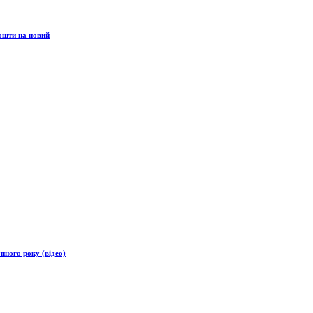
ошти на новий
пного року (відео)