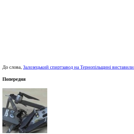
До слова,
Залозецький спиртзавод на Тернопільщині виставили
Попередня