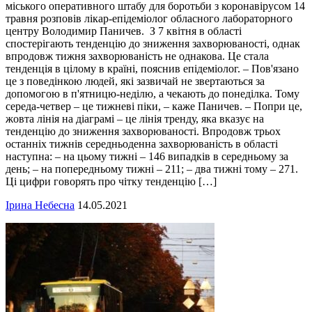
міського оперативного штабу для боротьби з коронавірусом 14
травня розповів лікар-епідеміолог обласного лабораторного
центру Володимир Паничев. З 7 квітня в області
спостерігають тенденцію до зниження захворюваності, однак
впродовж тижня захворюваність не однакова. Це стала
тенденція в цілому в країні, пояснив епідеміолог. – Пов'язано
це з поведінкою людей, які зазвичай не звертаються за
допомогою в п'ятницю-неділю, а чекають до понеділка. Тому
середа-четвер – це тижневі піки, – каже Паничев. – Попри це,
жовта лінія на діаграмі – це лінія тренду, яка вказує на
тенденцію до зниження захворюваності. Впродовж трьох
останніх тижнів середньоденна захворюваність в області
наступна: – на цьому тижні – 146 випадків в середньому за
день; – на попередньому тижні – 211; – два тижні тому – 271.
Ці цифри говорять про чітку тенденцію […]
Ірина Небесна
14.05.2021