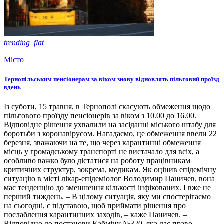
trending_flat
Місто
Тернопільським пенсіонерам за віком знову відновлять пільговий проїзд
вдень
Із суботи, 15 травня, в Тернополі скасують обмеження щодо
пільгового проїзду пенсіонерів за віком з 10.00 до 16.00.
Відповідне рішення ухвалили на засіданні міського штабу для
боротьби з коронавірусом. Нагадаємо, це обмеження ввели 22
березня, зважаючи на те, що через карантинні обмеження
місць у громадському транспорті не вистачало для всіх, а
особливо важко було дістатися на роботу працівникам
критичних структур, зокрема, медикам. Як оцінив епідемічну
ситуацію в місті лікар-епідеміолог Володимир Паничев, вона
має тенденцію до зменшення кількості інфікованих. І вже не
перший тиждень. – В цілому ситуація, яку ми спостерігаємо
на сьогодні, є підставою, щоб приймати рішення про
послаблення карантинних заходів, – каже Паничев. –
Відповідно до постанови Кабміну №320, яка дає право