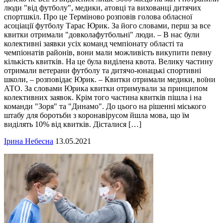
люди "від футболу", медики, атовці та вихованці дитячих
спортшкіл. Про це Терміново розповів голова обласної
асоціації футболу Тарас Юрик. За його словами, перш за все
квитки отримали "довколафутбольні" люди. – В нас були
колективні заявки усіх команд чемпіонату області та
чемпіонатів районів, вони мали можливість викупити певну
кількість квитків. На це була виділена квота. Велику частину
отримали ветерани футболу та дитячо-юнацькі спортивні
школи, – розповідає Юрик. – Квитки отримали медики, воїни
АТО. За словами Юрика квитки отримували за принципом
колективних заявок. Крім того частина квитків пішла і на
команди "Зоря" та "Динамо". До цього на рішенні міського
штабу для боротьби з коронавірусом йшла мова, що їм
виділять 10% від квитків. Дісталися […]
Ірина Небесна
13.05.2021