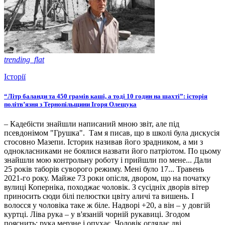
trending_flat
Історії
“Літр баланди та 450 грамів каші, а тоді 10 годин на шахті”: історія
політв’язня з Тернопільщини Ігоря Олещука
– Кадебісти знайшли написаний мною звіт, але під
псевдонімом "Грушка". Там я писав, що в школі була дискусія
стосовно Мазепи. Історик називав його зрадником, а ми з
однокласниками не боялися назвати його патріотом. По цьому
знайшли мою контрольну роботу і прийшли по мене... Дали
25 років таборів суворого режиму. Мені було 17... Травень
2021-го року. Майже 73 роки опісля, двором, що на початку
вулиці Коперніка, походжає чоловік. З сусідніх дворів вітер
приносить сюди білі пелюстки цвіту аличі та вишень. І
волосся у чоловіка таке ж біле. Надворі +20, а він – у довгій
куртці. Ліва рука – у в'язаній чорній рукавиці. Згодом
пояснить: рука мерзне і опухає. Чоловік оглядає дві