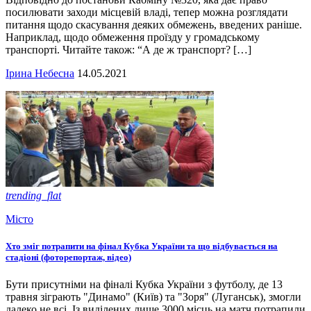
посилювати заходи місцевій владі, тепер можна розглядати
питання щодо скасування деяких обмежень, введених раніше.
Наприклад, щодо обмеження проїзду у громадському
транспорті. Читайте також: “А де ж транспорт? […]
Ірина Небесна
14.05.2021
trending_flat
Місто
Хто зміг потрапити на фінал Кубка України та що відбувається на
стадіоні (фоторепортаж, відео)
Бути присутніми на фіналі Кубка України з футболу, де 13
травня зіграють "Динамо" (Київ) та "Зоря" (Луганськ), змогли
далеко не всі. Із виділених лише 3000 місць на матч потрапили