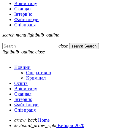
Воїни тилу
Скандал
Інтерв’ю
Файні люди
Співпраця
search
menu
lightbulb_outline
close
search
Search
lightbulb_outline
close
Новини
Оперативно
Кримінал
Освіта
Воїни тилу
Скандал
Інтерв’ю
Файні люди
Співпраця
arrow_back
Home
keyboard_arrow_right
Вибори-2020