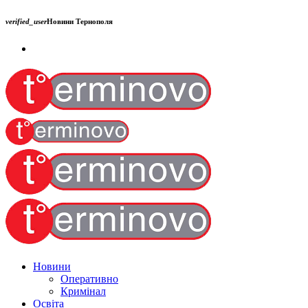
verified_user
Новини Тернополя
Новини
Оперативно
Кримінал
Освіта