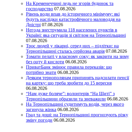
На Кременеччині ледь не згорів будинок та
господарство
07.08.2026
Рівень води впав до історичного мінімуму: які
будуть наслідки катастрофічного маловоддя на
Дністрі
07.08.2026
Негода знеструмила 118 населених пунктів в
Україні: яка ситуація зі світлом на Тернопільщині
07.08.2026
Троє людей у лікарні, серед них – підлітки: на
Тернопільщині сталась серйозна аварія
07.08.2026
Томати пелаті у власному соку: як закрити на зиму
без оцту й кислоти
06.08.2026
ПриватБанк змінює правила переказів: що
потрібно знати
06.08.2026
Деяким тернополянам припинять надсилати пенсії
на картку: що треба зробити до 15 вересня
06.08.2026
“Нам дуже боляче”: волонтерів “На Щиті” з
Тернопільщини образили та зневажили
06.08.2026
На Тернопільщині судитимуть водія, через якого
загинула жінка
06.08.2026
Град та дощі: на Тернопільщині прогнозують різку
зміну погоди
06.08.2026