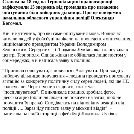
Станом на 18 год на Тернопільщині правоохоронці
зафіксували 15 звернень від громадянь про незаконне
опитування біля виборчих дільниць. Про це повідомив
начальник обласного управління поліції Олександр
Богомол.
Він не уточнив, про які саме опитування мова. Водночас
чимало людей у фейсбуці нарікали на проведення опитування,
ініційованого президентом України Володимиром
Зеленським. Серед них – і Людмила Лукіян, яка голосувала в
центрі Тернополя. Однак жінка не обійшлася лише постом у
соцмереджах, а й написала заяву в поліцію.
“Прийшла голосувати, а довелося гАласувати. При вході у
виборчу дільницю порушення – людина проводить приховану
агітацію за конкретну політичну силу серед людей, які ще НЕ
голосували. Черга тягнеться довго, тож є час
“поспілкуватися”. Я викликала поліцію, зробила фото,
ідеофіксацію (обличчя людей не показую на загал, щоб не
порушити їх права). Сподівалась на відповідну реакцію від
поліції….. Зараз йду писати заяву у міський відділ”, –
написала на своїй сторінці в фейсбуці Людмила Лукіян.