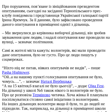
Про порушення, пов’язане із зініційованим президентом
опитуванням, сьогодні на засіданні Тернопільського прес-
клубу повідомила і представниця Української галицької партії
Ірина Яремчук. За її даними, було зафіксовано проведення
даного опитування в приміщенні однієї з дільниць.
– Ми звернулися до керівника виборчої дільниці, він зробив
зауваження цим людям, і надалі опитування вже проводили на
вулиці, – зазначає політикиня.
Самі ж жителі міста кажуть: волонтерів, які мали проводити
дане опитування, було не густо. Про це люди пишуть у
соцмережах.
“Ніхто ніц не питав, ніяких опитувачів не видів”, – пише
Pasha Hightower
.
“Ой..а на нашому пункті голосування опитування не було,
чомусь….”, – зазначає
Наталі Вербицька
“А на 15 квітня,6 взагалі не було цього))”, – додає
Olga Fest
.
На дільниці у школі №6 також нікого із волонтерів не було.
Про це розповіла
Терміново
читачка. Хоча жінка й планувала
поспілкуватися стсовно самої ініціативи із волонтерами.
На інших дільницях волонтери якщо й були, то до людей не
підходили. Так, наприклад, на дільниці в приміщенні школи