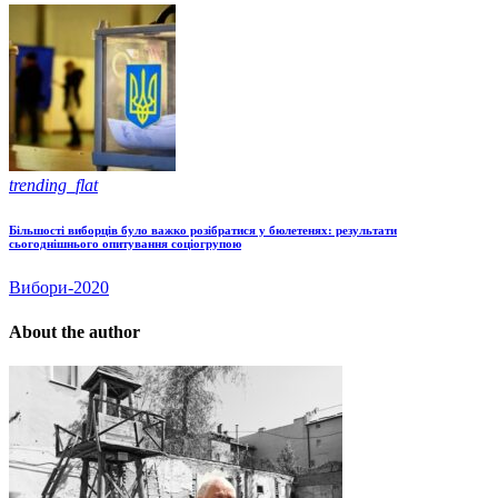
trending_flat
Більшості виборців було важко розібратися у бюлетенях: результати
сьогоднішнього опитування соціогрупою
Вибори-2020
About the author