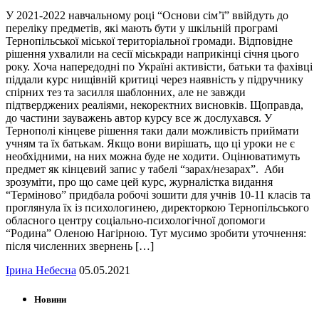
У 2021-2022 навчальному році “Основи сім’ї” ввійдуть до
переліку предметів, які мають бути у шкільній програмі
Тернопільської міської територіальної громади. Відповідне
рішення ухвалили на сесії міськради наприкінці січня цього
року. Хоча напередодні по Україні активісти, батьки та фахівці
піддали курс нищівній критиці через наявність у підручнику
спірних тез та засилля шаблонних, але не завжди
підтверджених реаліями, некоректних висновків. Щоправда,
до частини зауважень автор курсу все ж дослухався. У
Тернополі кінцеве рішення таки дали можливість приймати
учням та їх батькам. Якщо вони вирішать, що ці уроки не є
необхідними, на них можна буде не ходити. Оцінюватимуть
предмет як кінцевий запис у табелі “зарах/незарах”. Аби
зрозуміти, про що саме цей курс, журналістка видання
“Терміново” придбала робочі зошити для учнів 10-11 класів та
проглянула їх із психологинею, директоркою Тернопільського
обласного центру соціально-психологічної допомоги
“Родина” Оленою Нагірною. Тут мусимо зробити уточнення:
після численних звернень […]
Ірина Небесна
05.05.2021
Новини