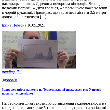
наглядацькі вишки. Деревина почорніла від дощів. Де-не-де
поламані поручні. – Діти гралися, – з посмішкою каже чоловік
в чорній рукавиці. Прикидає, що варто десь дістати 3,5 метри
дощок, аби встигнути […]
Ірина Небесна
16.05.2021
trending_flat
Здоров’я
Захворюваність на ковід на Тернопільщині знижується вже 5 тижнів
поспіль – епідеміолог
На Тернопільщині тенденцію до зниження захворюваності на
ковід спостерігають вже 5 тижнів поспіль, про це на засіданні