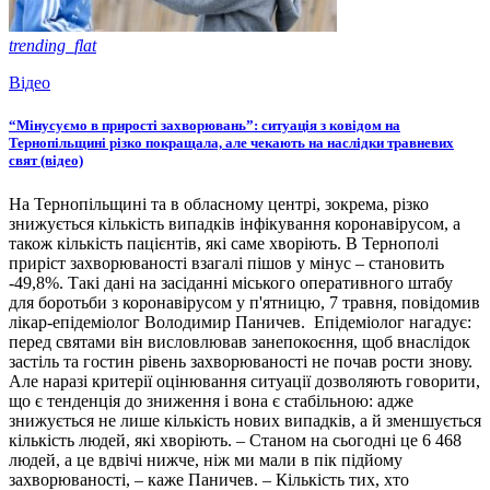
trending_flat
Відео
“Мінусуємо в прирості захворювань”: ситуація з ковідом на
Тернопільщині різко покращала, але чекають на наслідки травневих
свят (відео)
На Тернопільщині та в обласному центрі, зокрема, різко
знижується кількість випадків інфікування коронавірусом, а
також кількість пацієнтів, які саме хворіють. В Тернополі
приріст захворюваності взагалі пішов у мінус – становить
-49,8%. Такі дані на засіданні міського оперативного штабу
для боротьби з коронавірусом у п'ятницю, 7 травня, повідомив
лікар-епідеміолог Володимир Паничев. Епідеміолог нагадує:
перед святами він висловлював занепокоєння, щоб внаслідок
застіль та гостин рівень захворюваності не почав рости знову.
Але наразі критерії оцінювання ситуації дозволяють говорити,
що є тенденція до зниження і вона є стабільною: адже
знижується не лише кількість нових випадків, а й зменшується
кількість людей, які хворіють. – Станом на сьогодні це 6 468
людей, а це вдвічі нижче, ніж ми мали в пік підйому
захворюваності, – каже Паничев. – Кількість тих, хто