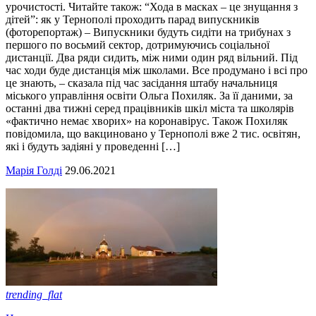
урочистості. Читайте також: “Хода в масках – це знущання з
дітей”: як у Тернополі проходить парад випускників
(фоторепортаж) – Випускники будуть сидіти на трибунах з
першого по восьмий сектор, дотримуючись соціальної
дистанції. Два ряди сидить, між ними один ряд вільний. Під
час ходи буде дистанція між школами. Все продумано і всі про
це знають, – сказала під час засідання штабу начальниця
міського управління освіти Ольга Похиляк. За її даними, за
останні два тижні серед працівників шкіл міста та школярів
«фактично немає хворих» на коронавірус. Також Похиляк
повідомила, що вакциновано у Тернополі вже 2 тис. освітян,
які і будуть задіяні у проведенні […]
Марія Голді
29.06.2021
trending_flat