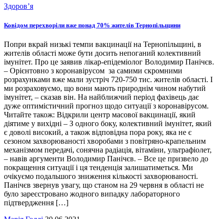
Здоров’я
Ковідом перехворіли вже понад 70% жителів Тернопільщини
Попри вкрай низькі темпи вакцинації на Тернопільщині, в
жителів області може бути досить непоганий колективний
імунітет. Про це заявив лікар-епідеміолог Володимир Панічєв.
– Орієнтовно з коронавірусом за самими скромними
розрахунками вже мали зустріч 720-750 тис. жителів області. І
ми розраховуємо, що вони мають природнім чином набутий
імунітет, – сказав він. На найближчий період фахівець дає
дуже оптимістичний прогноз щодо ситуації з коронавірусом.
Читайте також: Відкрили центр масової вакцинації, який
діятиме у вихідні – З одного боку, колективний імунітет, який
є доволі високий, а також відповідна пора року, яка не є
сезоном захворюваності хворобами з повітряно-крапельним
механізмом передачі, сонячна радіація, вітаміни, ультрафіолет,
– навів аргументи Володимир Панічєв. – Все це призвело до
покращення ситуації і ця тенденція залишатиметься. Ми
очікуємо подальшого зниження кількості захворюваності.
Панічєв звернув увагу, що станом на 29 червня в області не
було зареєстровано жодного випадку лабораторного
підтвердження […]