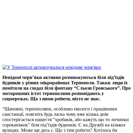
Невідомі черв’яки активно розмножуються біля під’їздів
будинків у різних мікрорайонах Тернополя. Також люди їх
помітили на сходах біля фонтану “Сльози Гронського”. Про
моторошних істот тернополяни розповідають у
соцмережах. Що з ними робити, ніхто не знає.
“Шановні, тернополяни, особливо екологи і працівники
санстанції, поясніть будь ласка чому вже кілька днів
спостерігається нашестя “хробаків, або кажуть що то личинки
сороканіжок” біля під’їздів будинків. Є на Дружбі на кількох
вулицях. Може ще десь є. Що з тим робити? Хотілось би