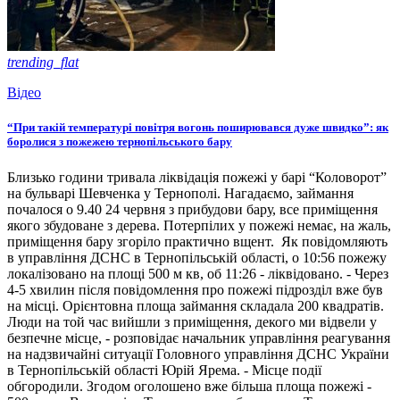
trending_flat
Відео
“При такій температурі повітря вогонь поширювався дуже швидко”: як
боролися з пожежею тернопільського бару
Близько години тривала ліквідація пожежі у барі “Коловорот”
на бульварі Шевченка у Тернополі. Нагадаємо, займання
почалося о 9.40 24 червня з прибудови бару, все приміщення
якого збудоване з дерева. Потерпілих у пожежі немає, на жаль,
приміщення бару згоріло практично вщент. Як повідомляють
в управління ДСНС в Тернопільській області, о 10:56 пожежу
локалізовано на площі 500 м кв, об 11:26 - ліквідовано. - Через
4-5 хвилин після повідомлення про пожежі підрозділ вже був
на місці. Орієнтовна площа займання складала 200 квадратів.
Люди на той час вийшли з приміщення, декого ми відвели у
безпечне місце, - розповідає начальник управління реагування
на надзвичайні ситуації Головного управління ДСНС України
в Тернопільській області Юрій Ярема. - Місце події
обгородили. Згодом оголошено вже більша площа пожежі -