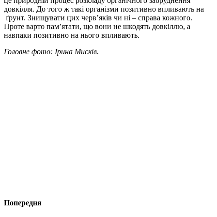
це природній процес розкладу органічного забруднення
довкілля. До того ж такі організми позитивно впливають на
ґ
рунт. Знищувати цих черв’яків чи ні – справа кожного.
Проте варто пам’ятати, що вони не шкодять довкіллю, а
навпаки позитивно на нього впливають.
Головне фото: Ірина Мисків.
Попередня