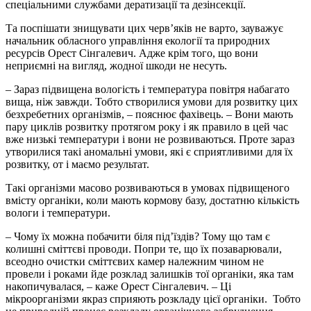
спеціальними службами дератизації та дезінсекції.
Та поспішати знищувати цих черв’яків не варто, зауважує
начальник обласного управління екології та природних
ресурсів Орест Сінгалевич. Адже крім того, що вони
неприємні на вигляд, жодної шкоди не несуть.
– Зараз підвищена вологість і температура повітря набагато
вища, ніж завжди. Тобто створилися умови для розвитку цих
безхребетних організмів, – пояснює фахівець. – Вони мають
пару циклів розвитку протягом року і як правило в цей час
вже низькі температури і вони не розвиваються. Проте зараз
утворилися такі аномальні умови, які є сприятливими для їх
розвитку, от і маємо результат.
Такі організми масово розвиваються в умовах підвищеного
вмісту органіки, коли мають кормову базу, достатню кількість
вологи і температури.
– Чому їх можна побачити біля під’їздів? Тому що там є
колишні сміттєві проводи. Попри те, що їх позаварювали,
всеодно очистки сміттєвих камер належним чином не
провели і роками йде розклад залишків тої органіки, яка там
накопичувалася, – каже Орест Сінгалевич. – Ці
мікроорганізми якраз сприяють розкладу цієї органіки. Тобто