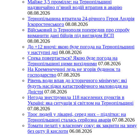
Майже 3,5 промілле: на Тернопільщині
надзвичайно п’яний водій втрапив в аварію
08.08.2026
Тернопільщина втратила 24-річного Героя Андрія
Іскоростенського
08.08.2026
Військовий із Тернополя попередив про спробу
виманити дані бійців під виглядом ВСП
08.08.2026
До +12 вночі: якою буде погода на Тернопільщині
у наступні дні
08.08.2026
Спека повертається? Якою буде погода на
Тернопільщині цими вихідними
07.08.2026
На Кременеччині ледь не згорів будинок та
господарство
07.08.2026
Рівень води впав до історичного мінімуму: які
будуть наслідки катастрофічного маловоддя на
Дністрі
07.08.2026
Негода знеструмила 118 населених пунктів в
Україні: яка ситуація зі світлом на Тернопільщині
07.08.2026
Троє людей у лікарні, серед них – підлітки: на
Тернопільщині сталась серйозна аварія
07.08.2026
Томати пелаті у власному соку: як закрити на зиму
без оцту й кислоти
06.08.2026