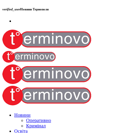
verified_user
Новини Тернополя
Новини
Оперативно
Кримінал
Освіта