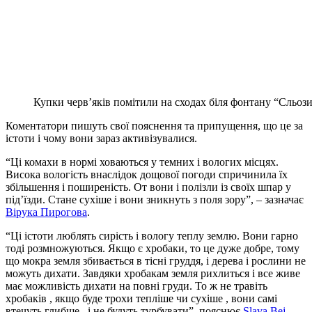
Купки черв’яків помітили на сходах біля фонтану “Сльоз
Коментатори пишуть свої пояснення та припущення, що це за
істоти і чому вони зараз активізувалися.
“
Ці комахи в нормі ховаються у темних і вологих місцях.
Висока вологість внаслідок дощової погоди спричинила їх
збільшення і поширеність. От вони і полізли із своїх шпар у
під’їзди. Стане сухіше і вони зникнуть з поля зору”, – зазначає
Вірука Пирогова
.
“Ці істоти люблять сирість і вологу теплу землю. Вони гарно
тоді розмножуються. Якщо є хробаки, то це дуже добре, тому
що мокра земля збивається в тісні груддя, і дерева і рослини не
можуть дихати. Завдяки хробакам земля рихлиться і все живе
має можливість дихати на повні груди. То ж не травіть
хробаків , якщо буде трохи тепліше чи сухіше , вони самі
втечуть глибше , і не будуть турбувати”, пояснює
Slava Bej
.