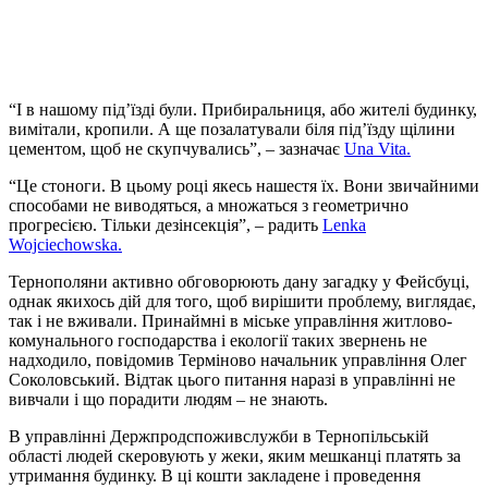
“
І в нашому під’їзді були. Прибиральниця, або жителі будинку,
вимітали, кропили. А ще позалатували біля під’їзду щілини
цементом, щоб не скупчувались”, – зазначає
Una Vita.
“Це стоноги. В цьому році якесь нашестя їх. Вони звичайними
способами не виводяться, а множаться з геометрично
прогресією. Тільки дезінсекція”, – радить
Lenka
Wojciechowska.
Тернополяни активно обговорюють дану загадку у Фейсбуці,
однак якихось дій для того, щоб вирішити проблему, виглядає,
так і не вживали. Принаймні в міське управління житлово-
комунального господарства і екології таких звернень не
надходило, повідомив Терміново начальник управління Олег
Соколовський. Відтак цього питання наразі в управлінні не
вивчали і що порадити людям – не знають.
В управлінні Держпродспоживслужби в Тернопільській
області людей скеровують у жеки, яким мешканці платять за
утримання будинку. В ці кошти закладене і проведення