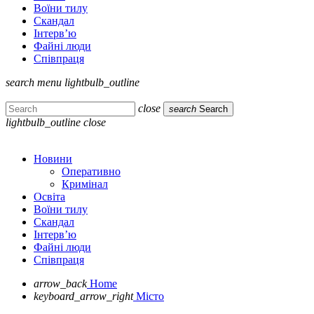
Воїни тилу
Скандал
Інтерв’ю
Файні люди
Співпраця
search
menu
lightbulb_outline
close
search
Search
lightbulb_outline
close
Новини
Оперативно
Кримінал
Освіта
Воїни тилу
Скандал
Інтерв’ю
Файні люди
Співпраця
arrow_back
Home
keyboard_arrow_right
Місто