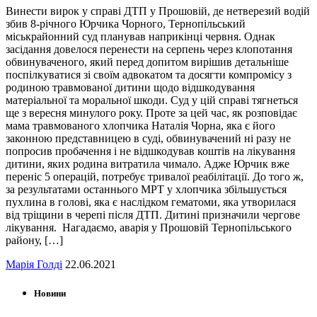
Винести вирок у справі ДТП у Прошовій, де нетверезий водій
збив 8-річного Юрчика Чорного, Тернопільський
міськрайонний суд планував наприкінці червня. Однак
засідання довелося перенести на серпень через клопотання
обвинуваченого, який перед допитом вирішив детальніше
поспілкуватися зі своїм адвокатом та досягти компромісу з
родиною травмованої дитини щодо відшкодування
матеріальної та моральної шкоди. Суд у цій справі тягнеться
ще з вересня минулого року. Проте за цей час, як розповідає
мама травмованого хлопчика Наталія Чорна, яка є його
законною представницею в суді, обвинувачений ні разу не
попросив пробачення і не відшкодував коштів на лікування
дитини, яких родина витратила чимало. Адже Юрчик вже
переніс 5 операцій, потребує тривалої реабілітації. До того ж,
за результатами останнього МРТ у хлопчика збільшується
пухлина в голові, яка є наслідком гематоми, яка утворилася
від тріщини в черепі після ДТП. Дитині призначили чергове
лікування. Нагадаємо, аварія у Прошовій Тернопільського
району, […]
Марія Голді
22.06.2021
Новини