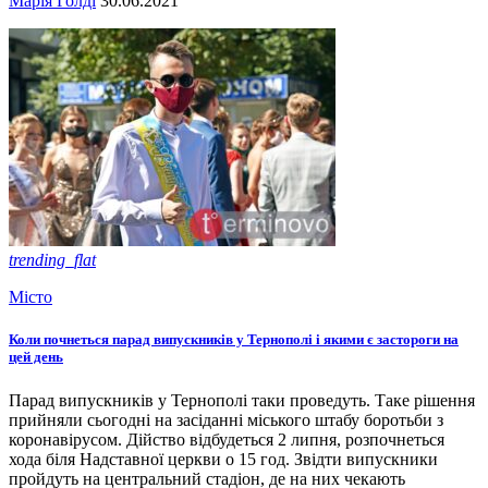
Марія Голді
30.06.2021
trending_flat
Місто
Коли почнеться парад випускників у Тернополі і якими є застороги на
цей день
Парад випускників у Тернополі таки проведуть. Таке рішення
прийняли сьогодні на засіданні міського штабу боротьби з
коронавірусом. Дійство відбудеться 2 липня, розпочнеться
хода біля Надставної церкви о 15 год. Звідти випускники
пройдуть на центральний стадіон, де на них чекають