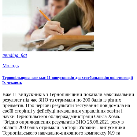
trending_flat
Молодь
Тернопільщина вже має 11 випускників-двохсотбальників: які стипендії
їх чекають
Вже 11 випускників з Тернопільщини показали максимальний
результат під час ЗНО та отримали по 200 балів із різних
предметів. Про чергові результати тестування повідомила на
своїй сторінці у фейсбуці начальниця управління освіти і
науки Тернопільської облдержадміністрації Ольга Хома.
“Згідно оприлюднених результатів ЗНО 25.06.2021 року в
області 200 балів отримали: з історії України - випускники
Тернопільського навчально-виховного комплексу №9 та