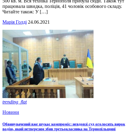
500 кв. м. Вся техніка Тернополя прибула сюди. Також тут
працювала швидка, поліція, 41 чоловік особового складу.
Читайте також: У […]
Марія Голді
24.06.2021
trending_flat
Новини
Обвинувачений вже шукає компроміс: невдовзі суд оголосить вирок
водію, який нетверезим збив третьокласника на Тернопільщині