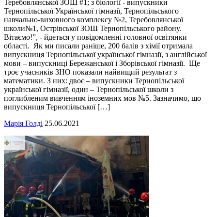
Теребовлянської ЗОШ #1; з біології - випускники
Тернопільської Української гімназії, Тернопільського
навчально-виховного комплексу №2, Теребовлянської
школи№1, Острівської ЗОШ Тернопільського району.
Вітаємо!”, - йдеться у повідомленні головної освітянки
області. Як ми писали раніше, 200 балів з хімії отримала
випускниця Тернопільської української гімназії, з англійської
мови – випускниці Бережанської і Зборівської гімназії. Ще
троє учасників ЗНО показали найвищий результат з
математики. З них: двоє – випускники Тернопільської
української гімназії, один – Тернопільської школи з
поглибленим вивченням іноземних мов №5. Зазначимо, що
випускниця Тернопільської […]
Марія Голді
25.06.2021