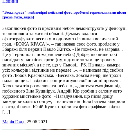
Новини
“Божа краса”: неймовірні пейзажні фото, зроблені тернополянами після
грози (фото, відео)
Захоплюючі фото із красивим небом демонструють у фейсбуці
тернополяни та жителі області. Декому вдалося
сфотографувати веселку, в одному з сіл випав величезний
град. «БОЖА КРАСА!», – так назвав своє фото, зроблене у
Збаражі біля церкви Павло Житко. «Не пожежа, не заграва...
Це у Тернополі - помаранчеве небо:) Добре, що лише такі
наслідки у нас після грози (ну, підтопило там ще трохи у
звичних місцях), а не те, що у Львові... РS. На жаль, камера
усіх кольорів і відтінків не передає...», – написала під своїми
фото Любов Красновська. «Веселка. Зовсім вечір, ще трохи
падав дощик. І звідкись сонце кинуло свої останні промені.
Хтось захотів розмалювати небо...», –ділиться емоціями від
побаченого Зіна Кушнірук. Андрій Кір зробив з салону авто
художнє мистецьке фото. «Нагадування, що після дощу
завжди виходить сонце», – написав він. Біля Івачева відкрили
сьогодні пляж. Юрій Кулик поділився фотографіями звідти.
[…]
Марія Голді
25.06.2021