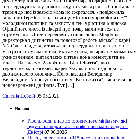
деяких тернопільських ЗМІ. Проте наразі офіційно цього не
підтверджують ні у пологовому, ні у міськраді. - Станом на 5
травня до нас із заявою мама не зверталася, - повідомила
виданню Терміново начальниця міського управління сім’ї,
молодіжної політики та захисту дітей Христина Білінська. -
Офіційного листа із лікарні про появу мами ми теж не
отримували. Дітей переводять з пологового Медична
директорка з дитинства та пологової роботи міської лікарні
№2 Ольга Сидорчук також не підтвердила зацікавленість
матері покинутим сином. Як каже вона, лікарня не займається
усиновленням, відтак таких питань вона коментувати не
може. Нагадаємо, 28 квітня у "Вікні Життя", що в
тернопільській міській лікарні №2, залишили здорового
двотижневого хлопчика. Його назвали Володимир
Великодній. А наступного дня у “Вікні життя” з’явилися ще
новонароджені двійнята. Тут […]
Євгенія Цебрій
05.05.2021
Новини
Рівень води впав до історичного мінімуму: які
будуть наслідки катастрофічного маловоддя на
Дністрі
07.08.2026
Негода знеструмила 118 населених пунктів в