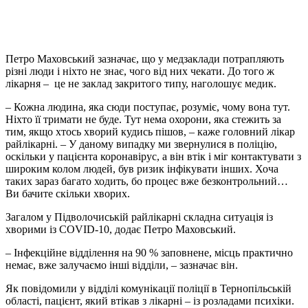
Петро Маховський зазначає, що у медзаклади потрапляють
різні люди і ніхто не знає, чого від них чекати. До того ж
лікарня – це не заклад закритого типу, наголошує медик.
– Кожна людина, яка сюди поступає, розуміє, чому вона тут.
Ніхто її тримати не буде. Тут нема охорони, яка стежить за
тим, якщо хтось хворий кудись пішов, – каже головний лікар
райлікарні. – У даному випадку ми звернулися в поліцію,
оскільки у пацієнта коронавірус, а він втік і міг контактувати з
широким колом людей, був ризик інфікувати інших. Хоча
таких зараз багато ходить, бо процес вже безконтрольний…
Ви бачите скільки хворих.
Загалом у Підволочиській райлікарні складна ситуація із
хворими із COVID-10, додає Петро Маховський.
– Інфекційне відділення на 90 % заповнене, місць практично
немає, вже залучаємо інші відділи, – зазначає він.
Як повідомили у відділі комунікації поліції в Тернопільській
області, пацієнт, який втікав з лікарні – із розладами психіки.