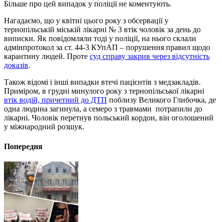
Більше про цей випадок у поліції не коментують.
Нагадаємо, що у квітні цього року з обсервації у
тернопільській міській лікарні № 3
втік чоловік за день до
виписки
. Як повідомляли тоді у поліції, на нього склали
адмінпротокол за ст.
44-3 КУпАП – порушення правил щодо
карантину людей. Проте
суд справу закрив через відсутність
доказів
.
Також відомі і інші випадки втечі пацієнтів з медзакладів.
Приміром,
в грудні минулого року з тернопільської лікарні
втік водій, причетний до ДТП
поблизу Великого Глибочка, де
одна людина загинула, а семеро з травмами потрапили до
лікарні. Чоловік перетнув польський кордон, він оголошений
у міжнародний розшук.
Попередня