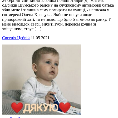
24 серпня син замначальника поліції Андрій Д., житель
с.Бриків Шумського району на службовому автомобілі батька
збив мене і залишив саму помирати на вулиці, - написала у
соцмережі Олена Хрещук. - Якби не почули люди в
придорожній хаті, то не знаю, що було б зі мною до ранку. У
мене внаслідок аварії вибиті зуби, перелом коліна зі
зміщенням, струс […]
Євгенія Цебрій
11.05.2021