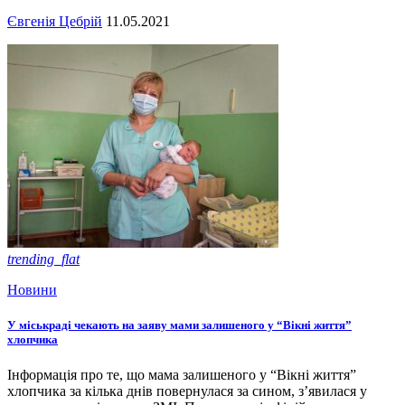
Євгенія Цебрій
11.05.2021
trending_flat
Новини
У міськраді чекають на заяву мами залишеного у “Вікні життя”
хлопчика
Інформація про те, що мама залишеного у “Вікні життя”
хлопчика за кілька днів повернулася за сином, з’явилася у