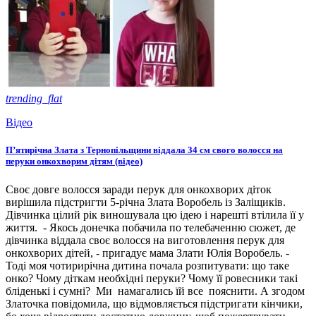
trending_flat
Відео
П’ятирічна Злата з Тернопільщини віддала 34 см свого волосся на
перуки онкохворим дітям (відео)
Своє довге волосся заради перук для онкохворих діток
вирішила підстригти 5-річна Злата Воробель із Заліщиків.
Дівчинка цілий рік виношувала цю ідею і нарешті втілила її у
життя. - Якось донечка побачила по телебаченню сюжет, де
дівчинка віддала своє волосся на виготовлення перук для
онкохворих дітей, - пригадує мама Злати Юлія Воробель. -
Тоді моя чотирирічна дитина почала розпитувати: що таке
онко? Чому діткам необхідні перуки? Чому її ровесники такі
бліденькі і сумні? Ми намагались їй все пояснити. А згодом
Златочка повідомила, що відмовляється підстригати кінчики,