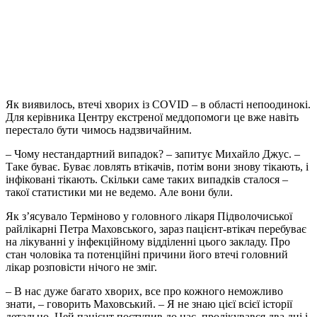
Як виявилось, втечі хворих із COVID – в області непоодинокі.
Для керівника Центру екстреної меддопомоги це вже навіть
перестало бути чимось надзвичайним.
– Чому нестандартний випадок? – запитує Михайло Джус. –
Таке буває. Буває ловлять втікачів, потім вони знову тікають, і
інфіковані тікають. Скільки саме таких випадків сталося –
такої статистики ми не ведемо. Але вони були.
Як з’ясувало Терміново у головного лікаря Підволочиської
райлікарні Петра Маховського, зараз пацієнт-втікач перебуває
на лікуванні у інфекційному відділенні цього закладу. Про
стан чоловіка та потенційні причини його втечі головний
лікар розповісти нічого не зміг.
– В нас дуже багато хворих, все про кожного неможливо
знати, – говорить Маховський. – Я не знаю цієї всієї історії
детально. Цей пацієнт поступив до нас, пролікувався два дні і