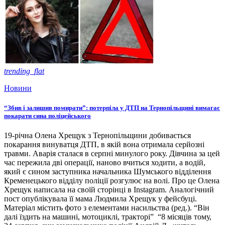
trending_flat
Новини
“Збив і залишив помирати”: потерпіла у ДТП на Тернопільщині вимагає
покарати сина поліцейського
19-річна Олена Хрещук з Тернопільщини добивається
покарання винуватця ДТП, в якій вона отримала серйозні
травми. Аварія сталася в серпні минулого року. Дівчина за цей
час пережила дві операції, наново вчиться ходити, а водій,
який є сином заступника начальника Шумського відділення
Кременецького відділу поліції розгулює на волі. Про це Олена
Хрещук написала на своїй сторінці в Instagram. Аналогічний
пост опублікувала її мама Людмила Хрещук у фейсбуці.
Матеріал містить фото з елементами насильства (ред.). “Він
далі їздить на машині, мотоциклі, тракторі” “8 місяців тому,