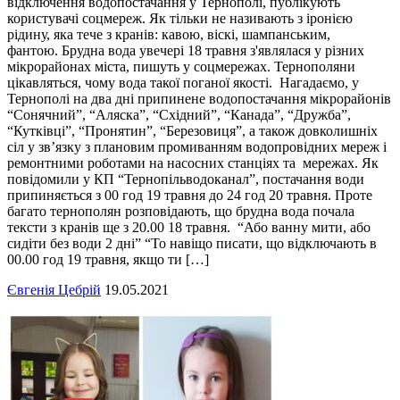
відключення водопостачання у Тернополі, публікують
користувачі соцмереж. Як тільки не називають з іронією
рідину, яка тече з кранів: кавою, віскі, шампанським,
фантою. Брудна вода увечері 18 травня з'являлася у різних
мікрорайонах міста, пишуть у соцмережах. Тернополяни
цікавляться, чому вода такої поганої якості. Нагадаємо, у
Тернополі на два дні припинене водопостачання мікрорайонів
“Сонячний”, “Аляска”, “Східний”, “Канада”, “Дружба”,
“Кутківці”, “Пронятин”, “Березовиця”, а також довколишніх
сіл у зв’язку з плановим промиванням водопровідних мереж і
ремонтними роботами на насосних станціях та мережах. Як
повідомили у КП “Тернопільводоканал”, постачання води
припиняється з 00 год 19 травня до 24 год 20 травня. Проте
багато тернополян розповідають, що брудна вода почала
тексти з кранів ще з 20.00 18 травня. “Або ванну мити, або
сидіти без води 2 дні” “То навіщо писати, що відключають в
00.00 год 19 травня, якщо ти […]
Євгенія Цебрій
19.05.2021