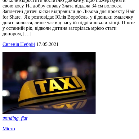
бо хоче відростити достатню довжину, щоб пожертвувати
свою косу. На добру справу Злата віддала 34 см волосся.
Заплетені дитячі кіски відправили до Львова для проєкту Hair
for Share. Як розповідає Юлія Воробель, у її доньки змалечку
довге волосся, лише час від часу їй підрівнювали кінці. Проте
у останній рік, відколи дитина загорілась мрією стати
донором, […]
Євгенія Цебрій
17.05.2021
trending_flat
Місто