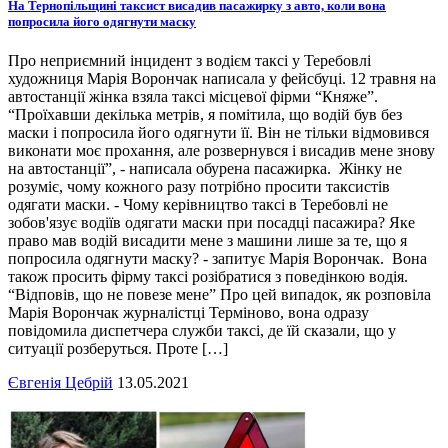
На Тернопільщині таксист висадив пасажирку з авто, коли вона
попросила його одягнути маску
Про неприємний інцидент з водієм таксі у Теребовлі
художниця Марія Ворончак написала у фейсбуці. 12 травня на
автостанції жінка взяла таксі місцевої фірми “Княже”.
“Проїхавши декілька метрів, я помітила, що водій був без
маски і попросила його одягнути її. Він не тільки відмовився
виконати моє прохання, але розвернувся і висадив мене знову
на автостанції”, - написала обурена пасажирка. Жінку не
розуміє, чому кожного разу потрібно просити таксистів
одягати маски. - Чому керівництво таксі в Теребовлі не
зобов'язує водіїв одягати маски при посадці пасажира? Яке
право мав водій висадити мене з машини лише за те, що я
попросила одягнути маску? - запитує Марія Ворончак. Вона
також просить фірму таксі розібратися з поведінкою водія.
“Відповів, що не повезе мене” Про цей випадок, як розповіла
Марія Ворончак журналістці Терміново, вона одразу
повідомила диспетчера служби таксі, де їй сказали, що у
ситуації розберуться. Проте […]
Євгенія Цебрій
13.05.2021