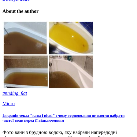
About the author
trending_flat
Місто
Із кранів текла “кава і віскі” : чому тернополяни не змогли набрати
чистої води перед її відключенням
Фото ванн з брудною водою, яку набрали напередодні