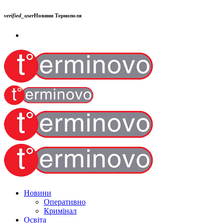
verified_user
Новини Тернополя
Новини
Оперативно
Кримінал
Освіта