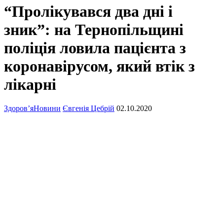
“Пролікувався два дні і
зник”: на Тернопільщині
поліція ловила пацієнта з
коронавірусом, який втік з
лікарні
Здоров’я
Новини
Євгенія Цебрій
02.10.2020