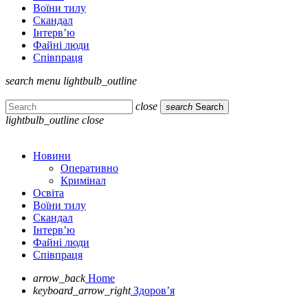
Воїни тилу
Скандал
Інтерв’ю
Файні люди
Співпраця
search
menu
lightbulb_outline
close
search
Search
lightbulb_outline
close
Новини
Оперативно
Кримінал
Освіта
Воїни тилу
Скандал
Інтерв’ю
Файні люди
Співпраця
arrow_back
Home
keyboard_arrow_right
Здоров’я