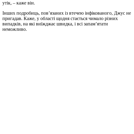
утік, – каже він.
Інших подробиць, пов’язаних із втечею інфікованого, Джус не
пригадав. Каже, у області щодня стається чимало різних
випадків, на які виїжджає швидка, і всі запам’ятати
неможливо.