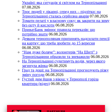
Україні: яка ситуація зі світлом на Тернопільщині
07.08.2026
Троє людей у лікарні, серед них – підлітки: на
Тернопільщині сталась серйозна аварія
07.08.2026
Томати пелаті у власному соку: як закрити на зиму
без оцту й кислоти
06.08.2026
ПриватБанк змінює правила переказів: що
потрібно знати
06.08.2026
Деяким тернополянам припинять надсилати пенсії
на картку: що треба зробити до 15 вересня
06.08.2026
“Нам дуже боляче”: волонтерів “На Щиті” з
Тернопільщини образили та зневажили
06.08.2026
На Тернопільщині судитимуть водія, через якого
загинула жінка
06.08.2026
Град та дощі: на Тернопільщині прогнозують різку
зміну погоди
06.08.2026
Густий дим йшов з вікна: у Тернополі горіла
квартира (відео)
06.08.2026
ПАРТНЕРИ