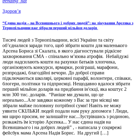
trending_flat
Здоров’я
“Єдина надія – на Всевишнього і добрих людей”: на лікування Арсенка з
Тернопільщини вже зібрали перший мільйон доларів
Тисячі людей з Тернопільщини, всієї України та світу
об’єдналися заради того, щоб зібрати кошти для маленького
Арсена Бориса зі Скалата, в якого діагностували рідкісне
захворювання СМА - спінально м’язова атрофія. Небайдужі
люди надсилають кошти на рахунки батьків хлопчика,
організовують конкурси, ярмарки, розіграші, марафони,
розпродажі, благодійні вечори. До доброї справи
підключаються школярі, церковні парафії, волонтери, співаки,
блогери, політики та підприємці. Нещодавно вдалося зібрати
перший мільйон доларів на придбання ін'єкцї, яка коштує 2
млн 300 тис. доларів. “Раніше ми думали, що це
нереально...Але завдяки кожному з Вас за три місяці ми
зібрали майже половину потрібної суми! Навіть не можу
уявити СКІЛЬКИ людей подали нам руку допомоги ! Люди,
ми щиро просим, не залишайте нас...Зустрівшись з родиною,
розкажіть їм історію Арсенка... У нас єдина надія на
Всевишнього і на добрих людей” , - написала у соцмрежі
фейсбук мама Арсена Надія Борис. На другий […]