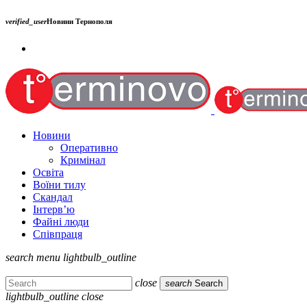
verified_user
Новини Тернополя
Новини
Оперативно
Кримінал
Освіта
Воїни тилу
Скандал
Інтерв’ю
Файні люди
Співпраця
search
menu
lightbulb_outline
close
search
Search
lightbulb_outline
close