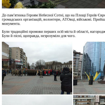
До пам’ятника Героям Небесної Сотні, що на Площі Героїв Євро
громадських організацій, волонтери, АТОвці, військові. Прийш
монумента.
Були традиційні промови перших осіб міста й області, нагородж
Були й пісні, щоправда, незрозуміло для чого.