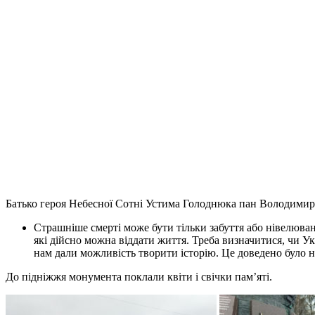
Батько героя Небесної Сотні Устима Голоднюка пан Володимир зі
Страшніше смерті може бути тільки забуття або нівелюван
які дійсно можна віддати життя. Треба визначитися, чи Ук
нам дали можливість творити історію. Це доведено було 
До підніжжя монумента поклали квіти і свічки пам’яті.