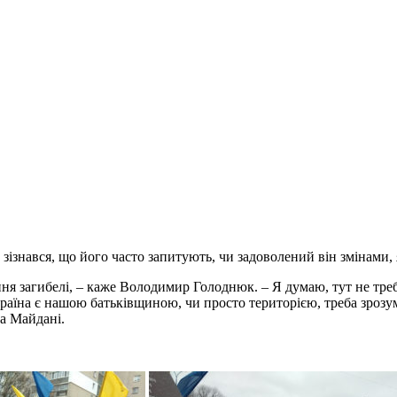
знався, що його часто запитують, чи задоволений він змінами, я
ня загибелі, – каже Володимир Голоднюк. – Я думаю, тут не треба
раїна є нашою батьківщиною, чи просто територією, треба зрозумі
на Майдані.