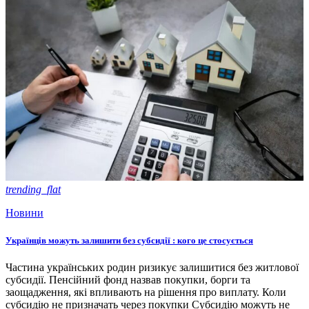
trending_flat
Новини
Українців можуть залишити без субсидії : кого це стосується
Частина українських родин ризикує залишитися без житлової
субсидії. Пенсійний фонд назвав покупки, борги та
заощадження, які впливають на рішення про виплату. Коли
субсидію не призначать через покупки Субсидію можуть не