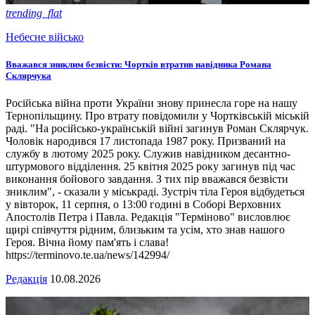
trending_flat
Небесне військо
Вважався зниклим безвісти: Чортків втратив навідника Романа
Склярчука
Російська війна проти України знову принесла горе на нашу
Тернопільщину. Про втрату повідомили у Чортківській міській
раді. "На російсько-українській війні загинув Роман Склярчук.
Чоловік народився 17 листопада 1987 року. Призваний на
службу в лютому 2025 року. Служив навідником десантно-
штурмового відділення. 25 квітня 2025 року загинув під час
виконання бойового завдання. З тих пір вважався безвісти
зниклим", - сказали у міськраді. Зустріч тіла Героя відбудеться
у вівторок, 11 серпня, о 13:00 годині в Соборі Верховних
Апостолів Петра і Павла. Редакція "Терміново" висловлює
щирі співчуття рідним, близьким та усім, хто знав нашого
Героя. Вічна йому пам'ять і слава!
https://terminovo.te.ua/news/142994/
Редакція
10.08.2026