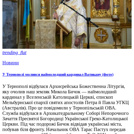
trending_flat
Новини
У Тернополі молився наймолодший кардинал Ватикану (фото)
У Тернополі відбулася Архиєрейська Божественна Літургія,
яку очолив наш земляк Микола Бичок — наймолодший
кардинал у Вселенській Католицькій Церкві, єпископ
Мельбурнської єпархії святих апостолів Петра й Павла УГКЦ
(Австралія). Про це повідомили у Тернопільській ОВА.
Служба відбулася в Архикатедральному Соборі Непорочного
Зачаття Пресвятої Богородиці Української Греко-Католицької
Церкви. Під час подорожі Бичок відвідав українські міста,
побував біля фронту. Начальник ОВА Тарас Пастух передав