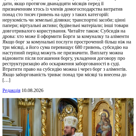
дати, якщо протягом дванадцяти місяців перед її
призначенням хтось із членів домогосподарства витратив
понад сто тисяч гривень на одну з таких категорій:
нерухомість чи земельні ділянки; транспортні засоби; цінні
папери; віртуальні активи; будівельні матеріали; інші товари
довготривалого користування. Читайте також: Субсидія на
дрова: хто може її оформити Борги за комуналку та аліменти
Якщо борг за комунальні послуги прострочений більш ніж на
три місяці, а його сума перевищує 680 гривень, субсидію на
наступний період можуть не призначити. Виплату можна
відновити після погашення боргу, укладення договору про
реструктуризацію або оскарження заборгованості в суді.
Втратити право на субсидію можна і через борг з аліментів.
Якщо заборгованість триває понад три місяці та внесена до
[…]
Редакція
10.08.2026