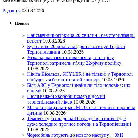
військовим, який ще у січні 2026 року пішов у […]
Редакція
08.08.2026
Новини
Найсмачніші огірки за 20 хвилин і без стерилізації:
рецепт
10.08.2026
Було лише 20 років: на фронті загинув Герой з
Тернопільщини
10.08.2026
Утікала, лаялася та ховалася від поліції: у
Тернополі затримали п’яну 22-річну водійку
10.08.2026
Нікіта Кісельов, SKYLER і не тільки: у Тернополі
відбудеться безкоштовний концерт
10.08.2026
Біля АЗС у Тернополі знайшли тіло чоловіка: що
відомо
10.08.2026
Після важкої хвороби помер відомий
тернопільський лікар
10.08.2026
Масова троща на трасі М-19: є загиблий і поранена
дитина
10.08.2026
Температура впаде на 10 градусів, а вночі буде
дуже холодно: прогноз погоди на Тернопільщині
10.08.2026
Чорнобиль готують до нового наступу, – ЗМІ