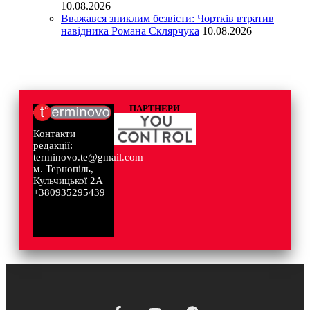
10.08.2026
Вважався зниклим безвісти: Чортків втратив
навідника Романа Склярчука
10.08.2026
ПАРТНЕРИ
Контакти
редакції:
terminovo.te@gmail.com
м. Тернопіль,
Кульчицької 2А
+380935295439