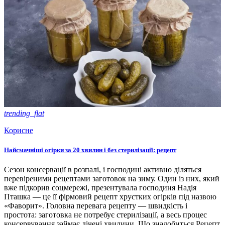
trending_flat
Корисне
Найсмачніші огірки за 20 хвилин і без стерилізації: рецепт
Сезон консервації в розпалі, і господині активно діляться
перевіреними рецептами заготовок на зиму. Один із них, який
вже підкорив соцмережі, презентувала господиня Надія
Пташка — це її фірмовий рецепт хрустких огірків під назвою
«Фаворит». Головна перевага рецепту — швидкість і
простота: заготовка не потребує стерилізації, а весь процес
консервування займає лічені хвилини. Що знадобиться Рецепт