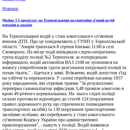
Новини
Майже 3,5 промілле: на Тернопільщині надзвичайно п’яний водій
втрапив в аварію
На Тернопільщині водій у стані алкогольного сп'яніння
вчинив ДТП. Про це повідомляють у ГУНП у Тернопільській
області. "Аварія трапилася 8 серпня близько 11:00 в селі
Скоморохи. На місце події виїжджала слідчо-оперативна
група відділу поліції №2 Тернополя. за попередньою
інформацією, водій автомобіля ВАЗ 2108 не зупинився на
вимогу співробітників групи реагування патрульної поліції та
почав тікати," - йдеться у заяві. Втікаючи, водій допустив з'їзд
на узбіччя та перекинувся. У салоні перебував пасажир 1957
року народження, він отримав травми "За результатами
перевірки газоаналізатор зафіксував 3,48 проміле алкоголю в
крові 49-річного кермувальника. На нього слідчі поліції
склали протоколи відповідно до статей 124 (порушення
правил дорожнього руху, що спричинило пошкодження
транспортних засобів) та 130 (керування транспортними
засобами особами, які перебувають у стані алкогольного
сп'яніння) Кодексу України про адміністративні
правопорушення", - кажуть у поліції. Водій виявився