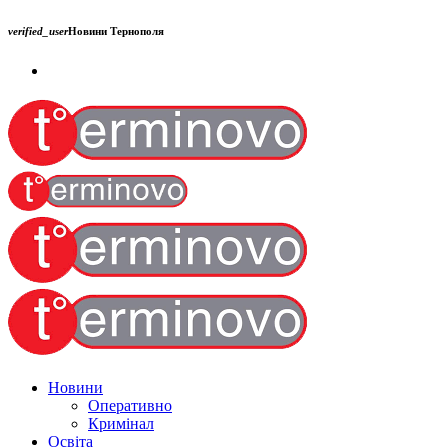
verified_user
Новини Тернополя
Новини
Оперативно
Кримінал
Освіта