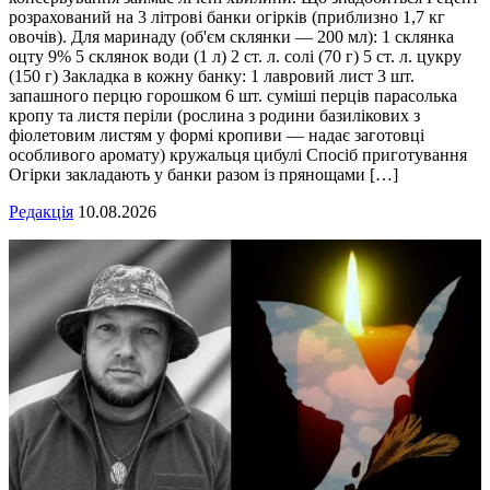
розрахований на 3 літрові банки огірків (приблизно 1,7 кг
овочів). Для маринаду (об'єм склянки — 200 мл): 1 склянка
оцту 9% 5 склянок води (1 л) 2 ст. л. солі (70 г) 5 ст. л. цукру
(150 г) Закладка в кожну банку: 1 лавровий лист 3 шт.
запашного перцю горошком 6 шт. суміші перців парасолька
кропу та листя періли (рослина з родини базилікових з
фіолетовим листям у формі кропиви — надає заготовці
особливого аромату) кружальця цибулі Спосіб приготування
Огірки закладають у банки разом із прянощами […]
Редакція
10.08.2026