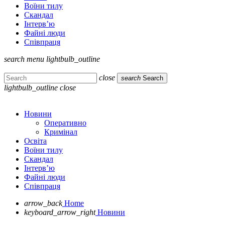
Воїни тилу
Скандал
Інтерв’ю
Файні люди
Співпраця
search
menu
lightbulb_outline
close
search
Search
lightbulb_outline
close
Новини
Оперативно
Кримінал
Освіта
Воїни тилу
Скандал
Інтерв’ю
Файні люди
Співпраця
arrow_back
Home
keyboard_arrow_right
Новини