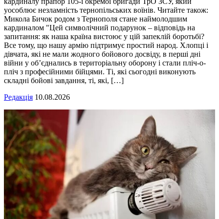
кардиналу прапор 105-ї окремої бригади ТрО ЗСУ, який
уособлює незламність тернопільських воїнів. Читайте також:
Микола Бичок родом з Тернополя стане наймолодшим
кардиналом "Цей символічний подарунок – відповідь на
запитання: як наша країна вистоює у цій запеклій боротьбі?
Все тому, що нашу армію підтримує простий народ. Хлопці і
дівчата, які не мали жодного бойового досвіду, в перші дні
війни у об’єднались в територіальну оборону і стали пліч-о-
пліч з професійними бійцями. Ті, які сьогодні виконують
складні бойові завдання, ті, які, […]
Редакція
10.08.2026