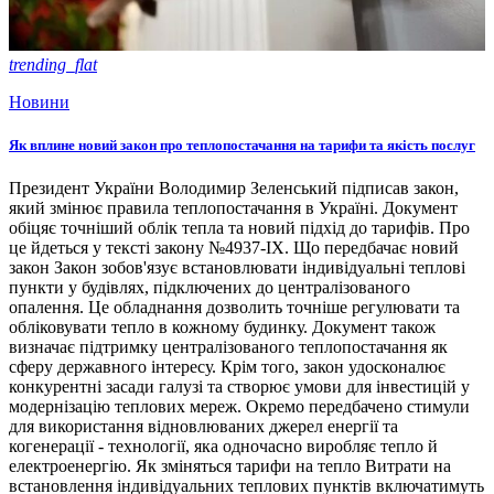
trending_flat
Новини
Як вплине новий закон про теплопостачання на тарифи та якість послуг
Президент України Володимир Зеленський підписав закон,
який змінює правила теплопостачання в Україні. Документ
обіцяє точніший облік тепла та новий підхід до тарифів. Про
це йдеться у тексті закону №4937-ІХ. Що передбачає новий
закон Закон зобов'язує встановлювати індивідуальні теплові
пункти у будівлях, підключених до централізованого
опалення. Це обладнання дозволить точніше регулювати та
обліковувати тепло в кожному будинку. Документ також
визначає підтримку централізованого теплопостачання як
сферу державного інтересу. Крім того, закон удосконалює
конкурентні засади галузі та створює умови для інвестицій у
модернізацію теплових мереж. Окремо передбачено стимули
для використання відновлюваних джерел енергії та
когенерації - технології, яка одночасно виробляє тепло й
електроенергію. Як зміняться тарифи на тепло Витрати на
встановлення індивідуальних теплових пунктів включатимуть