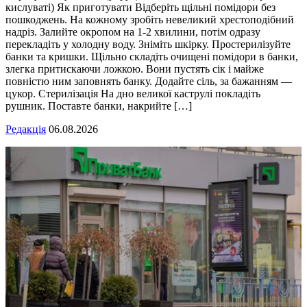
кислуваті) Як приготувати Відберіть щільні помідори без
пошкоджень. На кожному зробіть невеликий хрестоподібний
надріз. Залийте окропом на 1-2 хвилини, потім одразу
перекладіть у холодну воду. Зніміть шкірку. Простерилізуйте
банки та кришки. Щільно складіть очищені помідори в банки,
злегка притискаючи ложкою. Вони пустять сік і майже
повністю ним заповнять банку. Додайте сіль, за бажанням —
цукор. Стерилізація На дно великої каструлі покладіть
рушник. Поставте банки, накрийте […]
Редакція
06.08.2026