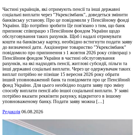
Частині українців, які отримують пенсії та інші державні
соціальні виплати через "Укрексімбанк", доведеться змінити
банківську установу. Про це повідомили у Пенсійному фонді
України. Що потрібно зробити Це пов'язано з тим, що банк
припиняє співпрацю з Пенсійним фондом України щодо
обслуговування таких рахунків. Щоб і надалі отримувати
кошти на банківську картку, необхідно встигнути подати заяву
до визначеної дати. Акціонерне товариство "Укрексімбанк"
повідомило про припинення з 1 жовтня 2026 року співпраці з
Пенсійним фондом України в частині обслуговування
рахунків, на які надходять пенсії, житлові субсидії, пільги та
інші державні соціальні виплати. Через це одержувачам таких
виплат потрібно не пізніше 15 вересня 2026 року обрати
інший уповноважений банк та повідомити про це Пенсійний
фонд України. Для цього необхідно подати заяву про зміну
способу виплати пенсії або іншої соціальної виплати. У заяві
потрібно вказати реквізити рахунку, відкритого в іншому
уповноваженому банку. Подати заяву можна […]
Редакція
06.08.2026