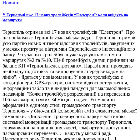
Новини
У Тернополі вже 17 нових тролейбусів “Електрон”: коли вийдуть на
маршрути
Тернопіль отримав всі 17 нових тролейбусів "Електрон". Про
це повідомляє Тернопільська міська рада. "Тернопіль отримав
усю партію нових низькопідлогових тролейбусів, закуплених
у межах проєкту за підтримки Європейського інвестиційного
банку. 9 сучасних тролейбусів уже курсують містом на
маршрутах №2 та №10. Ще 8 тролейбусів днями прийняли на
баланс КП «Тернопільелектротранс». Наразі вони проходять
необхідну підготовку та випробування перед виходом на
лінію", - йдеться у повідомленні. У нових тролейбусах є
кондиціонери, GPS-трекери, системи відеоспостереження,
інформаційні табло та відкидні пандуси для маломобільних
пасажирів. "Кожен тролейбус розрахований на перевезення
106 пасажирів, із яких 34 місця – сидячі. Усі машини
оформлені в єдиному стилі громадського транспорту
Тернополя – у біло-синій кольоровій гамі з елементами міської
символіки. Оновлення тролейбусного парку є частиною
системної модернізації громадського транспорту Тернополя,
спрямованої на підвищення якості, комфорту та доступності
пасажирських перевезень", - кажуть у міській раді.
Наступного року Тернопіль чекає на постачання […]