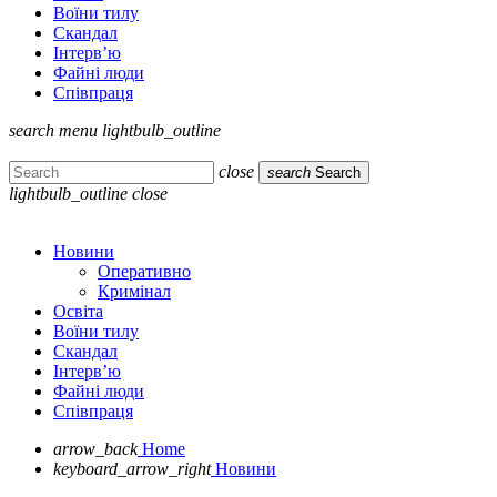
Воїни тилу
Скандал
Інтерв’ю
Файні люди
Співпраця
search
menu
lightbulb_outline
close
search
Search
lightbulb_outline
close
Новини
Оперативно
Кримінал
Освіта
Воїни тилу
Скандал
Інтерв’ю
Файні люди
Співпраця
arrow_back
Home
keyboard_arrow_right
Новини