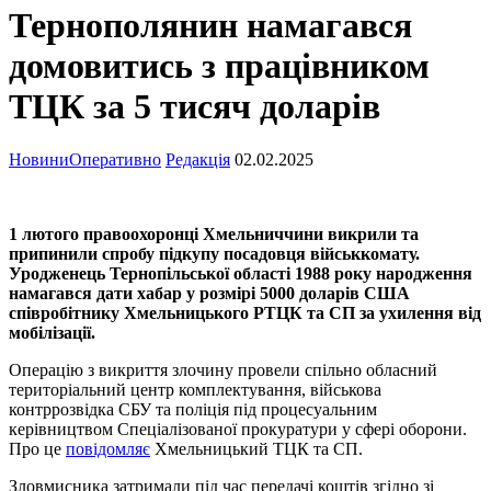
Тернополянин намагався
домовитись з працівником
ТЦК за 5 тисяч доларів
Новини
Оперативно
Редакція
02.02.2025
1 лютого правоохоронці Хмельниччини викрили та
припинили спробу підкупу посадовця військкомату.
Уродженець Тернопільської області 1988 року народження
намагався дати хабар у розмірі 5000 доларів США
співробітнику Хмельницького РТЦК та СП за ухилення від
мобілізації.
Операцію з викриття злочину провели спільно обласний
територіальний центр комплектування, військова
контррозвідка СБУ та поліція під процесуальним
керівництвом Спеціалізованої прокуратури у сфері оборони.
Про це
повідомляє
Хмельницький ТЦК та СП.
Зловмисника затримали під час передачі коштів згідно зі