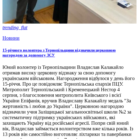
trending_flat
Новини
15-річного волонтера з Тернопільщини відзначили церковною
нагородою за допомогу ЗСУ
Юний волонтер із Тернопільщини Владислав Калакайло
отримав високу церковну відзнаку за свою допомогу
українським військовим. Нагородження відбулося у день його
15-річчя. Про це повідомляє Тернопільська єпархія ПЦУ.
Митрополит Тернопільський і Кременецький Нестор 4
серпня, з благословення митрополита Київського і всієї
України Епіфанія, вручив Владиславу Калакайлу медаль "За
жертовність і любов до України". Церковною нагородою
відзначили учня Заліщицької загальноосвітньої школи №2 за
систематичну підтримку українських військових, які
захищають Україну від російської агресії. Попри свій юний
вік, Владислав займається волонтерством вже кілька років. Із
13 років він самостійно виготовляє ліхтарики та павербанки