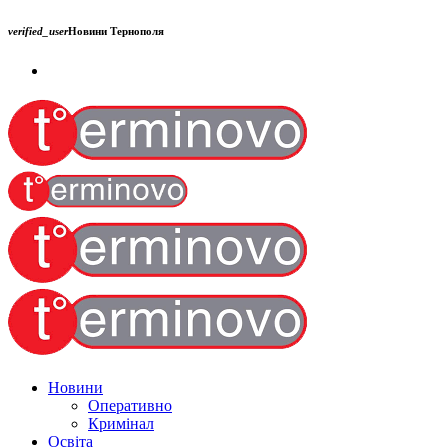
verified_user
Новини Тернополя
Новини
Оперативно
Кримінал
Освіта