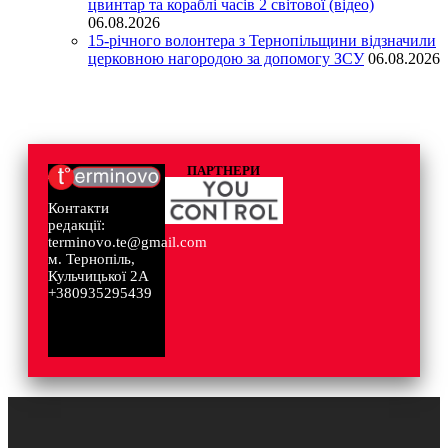
цвинтар та кораблі часів 2 світової (відео)
06.08.2026
15-річного волонтера з Тернопільщини відзначили
церковною нагородою за допомогу ЗСУ
06.08.2026
ПАРТНЕРИ
Контакти
редакції:
terminovo.te@gmail.com
м. Тернопіль,
Кульчицької 2А
+380935295439