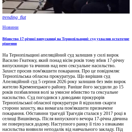
trending_flat
Новини
Вбивство 17-річної випускниці на Тернопільщині: суд ухвалив остаточне
рішення
На Тернопільщині апеляційний суд залишив у силі вирок
Василю Гнатюку, який понад вісім років тому вбив 17-річну
випускницю та вчинив над нею сексуальне насильство.
Захист просив пом'якшити покарання. Про це повідомляє
Тернопільська обласна прокуратура. Що вирішив суд
Апеляційний суд 5 серпня 2026 року залишив без змін вирок
жителю Кременецького району. Раніше його засудили до 15
років позбавлення волі за умисне вбивство та сексуальне
насильство. Суд погодився з доводами прокурорів
Тернопільської обласної прокуратури й відхилив скарги
сторони захисту, яка вимагала пом'якшити призначене
покарання. Обставини трагедії Трагедія сталася у 2017 році в
селищі Вишнівець. Після випускного вечора 17-річна дівчина
не повернулася додому. Наступного ранку її тіло з ознаками
насильства виявили неподалік від навчального закладу. Під