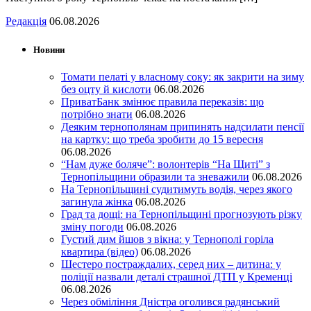
Редакція
06.08.2026
Новини
Томати пелаті у власному соку: як закрити на зиму
без оцту й кислоти
06.08.2026
ПриватБанк змінює правила переказів: що
потрібно знати
06.08.2026
Деяким тернополянам припинять надсилати пенсії
на картку: що треба зробити до 15 вересня
06.08.2026
“Нам дуже боляче”: волонтерів “На Щиті” з
Тернопільщини образили та зневажили
06.08.2026
На Тернопільщині судитимуть водія, через якого
загинула жінка
06.08.2026
Град та дощі: на Тернопільщині прогнозують різку
зміну погоди
06.08.2026
Густий дим йшов з вікна: у Тернополі горіла
квартира (відео)
06.08.2026
Шестеро постраждалих, серед них – дитина: у
поліції назвали деталі страшної ДТП у Кременці
06.08.2026
Через обміління Дністра оголився радянський