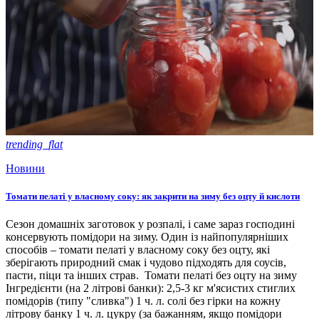
trending_flat
Новини
Томати пелаті у власному соку: як закрити на зиму без оцту й кислоти
Сезон домашніх заготовок у розпалі, і саме зараз господині
консервують помідори на зиму. Один із найпопулярніших
способів – томати пелаті у власному соку без оцту, які
зберігають природний смак і чудово підходять для соусів,
пасти, піци та інших страв. Томати пелаті без оцту на зиму
Інгредієнти (на 2 літрові банки): 2,5-3 кг м'ясистих стиглих
помідорів (типу "сливка") 1 ч. л. солі без гірки на кожну
літрову банку 1 ч. л. цукру (за бажанням, якщо помідори