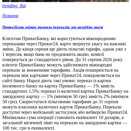
trending_flat
Новини
ПриватБанк змінює правила переказів: що потрібно знати
Клієнтам ПриватБанку, які користуються міжнародними
переказами через Приват24, варто звернути увагу на важливі
зміни. До кінця серпня ще діють пільгові тарифи, однак уже з
1 вересня, якщо банк не продовжить акцію, комісії
повернуться до стандартного рівня. До 31 серпня 2026 року
клієнти ПриватБанку можуть здійснювати міжнародні
перекази за зниженими тарифами. Акція поширюється на
перекази між картками через Приват24, повідомляється на
сайті банку. Наразі діють такі умови: переказ із картки
іноземного банку на картку ПриватБанку — 1% замість
стандартних 1,5%; переказ із валютної картки ПриватБанку на
закордонну картку — 1% (мінімум 50 грн) замість 2% (мінімум
50 грн). Скористатися пільговими тарифами до 31 серпня
можуть власники валютних карток ПриватБанку. Перекази
доступні через мобільний застосунок або вебверсію Приват24.
Мінімальна сума операції становить еквівалент 10 доларів, а
загальний місячний ліміт на перекази на закордонні картки —
100 тис. грн в еквіваленті.