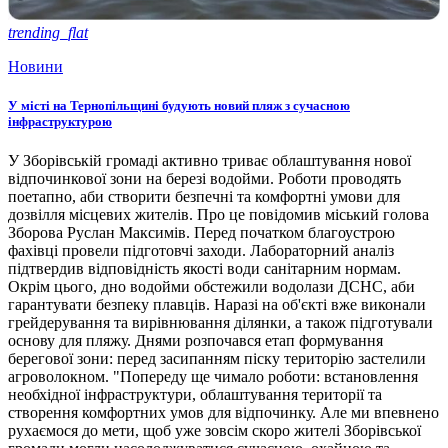
trending_flat
Новини
У місті на Тернопільщині будують новий пляж з сучасною
інфраструктурою
У Зборівській громаді активно триває облаштування нової
відпочинкової зони на березі водойми. Роботи проводять
поетапно, аби створити безпечні та комфортні умови для
дозвілля місцевих жителів. Про це повідомив міський голова
Зборова Руслан Максимів. Перед початком благоустрою
фахівці провели підготовчі заходи. Лабораторний аналіз
підтвердив відповідність якості води санітарним нормам.
Окрім цього, дно водойми обстежили водолази ДСНС, аби
гарантувати безпеку плавців. Наразі на об'єкті вже виконали
грейдерування та вирівнювання ділянки, а також підготували
основу для пляжу. Днями розпочався етап формування
берегової зони: перед засипанням піску територію застелили
агроволокном. "Попереду ще чимало роботи: встановлення
необхідної інфраструктури, облаштування території та
створення комфортних умов для відпочинку. Але ми впевнено
рухаємося до мети, щоб уже зовсім скоро жителі Зборівської