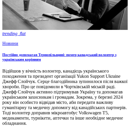
trending_flat
Новини
Постійно допомагав Тернопільщині: помер канадський волонтер з
українським корінням
Відійшов у вічність волонтер, канадієць українського
походження та президент організації Yukon Support Ukraine
Джефф Слойчук. Серце благодійника зупинилося після важкої
хвороби. Про це повідомили в Чортківській міській раді.
Джефф Слойчук активно підтримував Україну та допомагав
українським захисникам і громадам. Зокрема, у березні 2024
року він особисто відвідав місто, аби передати важливу
гуманітарну та медичну допомогу від канадійських партнерів.
Тоді волонтер доправив мікроавтобус Volkswagen T5,
медикаменти, турнікети, аптечки та інше необхідне медичне
обладнання.