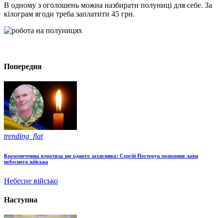
В одному з оголошень можна назбирати полуниці для себе. За
кілограм ягоди треба заплатити 45 грн.
Попередня
trending_flat
Кременеччина втратила ще одного захисника: Сергій Нестерук поповнив лави
небесного війська
Небесне військо
Наступна