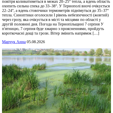
повітря коливатиметься в межах 20–25° тепла, а вдень область
охопить сильна спека до 33–38°. У Тернополі вночі очікується
22–24°, а вдень стовпчики термометрів піднімуться до 35–37°
тепла. Синоптики оголосили І рівень небезпечності (жовтий)
через грозу, яка очікується в місті та місцями по області у
другій половині дня. Погода на Тернопільщині 7 серпня У
п'ятницю, 7 серпня буде хмарно з проясненнями, пройдуть
короткочасні дощі та грози. Вітер змінить напрямок […]
Марчук Анна
05.08.2026