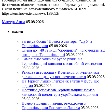
громади могли насолоджуватися сучасною, охайною та
безпечною відпочинковою зоною", - йдеться у повідомленні.
Схожі новини: https://terminovo.te.ua/news/141022/
https://terminovo.te.ua/news/139652/
Марчук Анна
05.08.2026
Новини
Загинув боєць “Правого сектора” “Дуб” з
Тернопільщини
05.08.2026
Спека до +40 та інші “сюрпризи”: чого чекати від
погоди на Тернопільщині
05.08.2026
Самовільно змінили русло річки: на
Тернопільщині виявили масштабний екозлочин
05.08.2026
Ранкова автотроща у Кременці: рятувальники
діставали людину з понівеченого авто
05.08.2026
На Тернопільщині легковик влетів у фуру: що
відомо
05.08.2026
Постійно допомагав Тернопільщині: помер
канадський волонтер з українським корінням
05.08.2026
Помер відомий плавець, рекордсмен з
Тернопільщини Ростислав Ласюта
05.08.2026