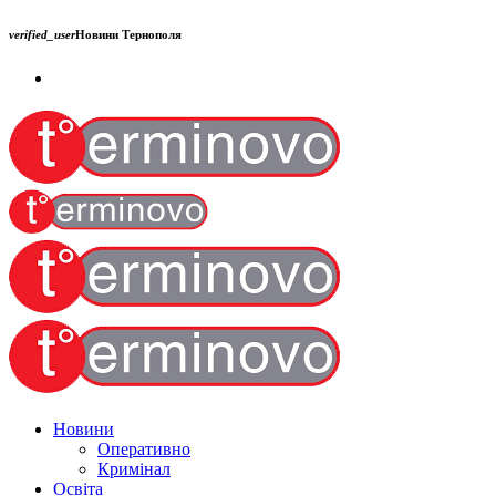
verified_user
Новини Тернополя
Новини
Оперативно
Кримінал
Освіта