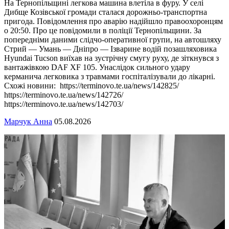
На Тернопільщині легкова машина влетіла в фуру. У селі
Дибще Козівської громади сталася дорожньо-транспортна
пригода. Повідомлення про аварію надійшло правоохоронцям
о 20:50. Про це повідомили в поліції Тернопільщини. За
попередніми даними слідчо-оперативної групи, на автошляху
Стрий — Умань — Дніпро — Ізварине водій позашляховика
Hyundai Tucson виїхав на зустрічну смугу руху, де зіткнувся з
вантажівкою DAF ХF 105. Унаслідок сильного удару
керманича легковика з травмами госпіталізували до лікарні.
Схожі новини: https://terminovo.te.ua/news/142825/
https://terminovo.te.ua/news/142726/
https://terminovo.te.ua/news/142703/
Марчук Анна
05.08.2026