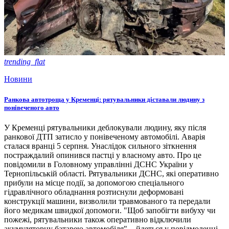
trending_flat
Новини
Ранкова автотроща у Кременці: рятувальники діставали людину з
понівеченого авто
У Кременці рятувальники деблокували людину, яку після
ранкової ДТП затисло у понівеченому автомобілі. Аварія
сталася вранці 5 серпня. Унаслідок сильного зіткнення
постраждалий опинився пастці у власному авто. Про це
повідомили в Головному управлінні ДСНС України у
Тернопільській області. Рятувальники ДСНС, які оперативно
прибули на місце події, за допомогою спеціального
гідравлічного обладнання розтиснули деформовані
конструкції машини, визволили травмованого та передали
його медикам швидкої допомоги. "Щоб запобігти вибуху чи
пожежі, рятувальники також оперативно відключили
акумуляторну батарею автомобіля", - йдеться у повідмоленні.