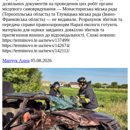
дозвільних документів на проведення цих робіт органи
місцевого самоврядування — Монастириська міська рада
(Тернопільська область) та Тлумацька міська рада (Івано-
Франківська область) — не видавали. Розрахунок збитків та
передача справи правоохоронцям Наразі екологи готують
матеріали для оцінки завданих довкіллю збитків та
притягнення винних до відповідальності. Схожі новини:
https://terminovo.te.ua/news/137499/
https://terminovo.te.ua/news/142674/
https://terminovo.te.ua/news/142112/
Марчук Анна
05.08.2026