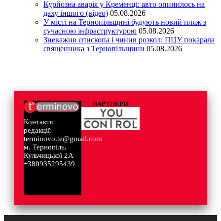
Курйозна аварія у Кременці: авто опинилось на
даху іншого (відео)
05.08.2026
У місті на Тернопільщині будують новий пляж з
сучасною інфраструктурою
05.08.2026
Зневажив єпископа і чинив розкол: ПЦУ покарала
священника з Тернопільщини
05.08.2026
ПАРТНЕРИ
Контакти
редакції:
terminovo.te@gmail.com
м. Тернопіль,
Кульчицької 2А
+380935295439