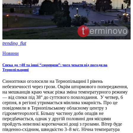
trending_flat
Новини
Спека до +40 та інші “сюрпризи”: чого чекати від погоди на
Тернопільщині
Синоптики оголосили на Тернопільщині І рівень
небезпечності через грози. Окрім штормового попередження,
на мешканців краю чекає різка зміна температурного режиму
— від спеки під 38° до суттєвого похолодання. У четвер, 6
серпня, в регіоні утримається мінлива хмарність. Про це
повідомили в Тернопільському обласному центру з
гідрометеорології. Більшу частину доби опадів не
передбачається, однак у другій половині дня місцями
пройдуть невеликі короткочасні дощі з грозами. Вітер буде
південно-східним, швидкістю 3–8 м/с. Нічна температура