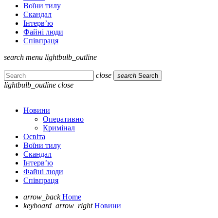
Воїни тилу
Скандал
Інтерв’ю
Файні люди
Співпраця
search
menu
lightbulb_outline
close
search
Search
lightbulb_outline
close
Новини
Оперативно
Кримінал
Освіта
Воїни тилу
Скандал
Інтерв’ю
Файні люди
Співпраця
arrow_back
Home
keyboard_arrow_right
Новини