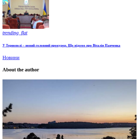
trending_flat
У Тернополі – новий головний прокурор. Що відомо про Віталія Панченка
Новини
About the author