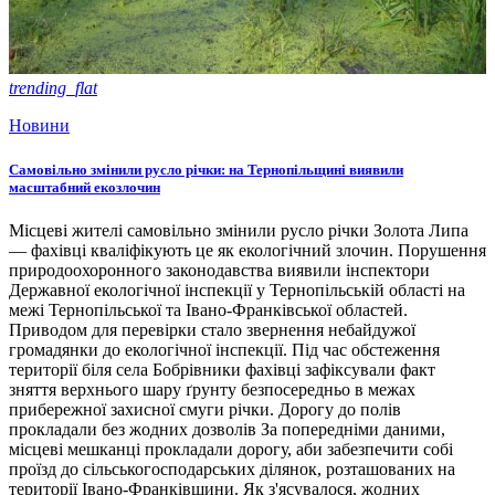
trending_flat
Новини
Самовільно змінили русло річки: на Тернопільщині виявили
масштабний екозлочин
Місцеві жителі самовільно змінили русло річки Золота Липа
— фахівці кваліфікують це як екологічний злочин. Порушення
природоохоронного законодавства виявили інспектори
Державної екологічної інспекції у Тернопільській області на
межі Тернопільської та Івано-Франківської областей.
Приводом для перевірки стало звернення небайдужої
громадянки до екологічної інспекції. Під час обстеження
території біля села Бобрівники фахівці зафіксували факт
зняття верхнього шару ґрунту безпосередньо в межах
прибережної захисної смуги річки. Дорогу до полів
прокладали без жодних дозволів За попередніми даними,
місцеві мешканці прокладали дорогу, аби забезпечити собі
проїзд до сільськогосподарських ділянок, розташованих на
території Івано-Франківщини. Як з'ясувалося, жодних