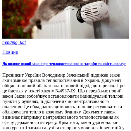
trending_flat
Новини
Як вплине новий закон про теплопостачання на тарифи та якість послуг
Президент України Володимир Зеленський підписав закон,
який змінює правила теплопостачання в Україні. Документ
обіцяє точніший облік тепла та новий підхід до тарифів. Про
це йдеться у тексті закону №4937-ІХ. Що передбачає новий
закон Закон зобов'язує встановлювати індивідуальні теплові
пункти у будівлях, підключених до централізованого
опалення. Це обладнання дозволить точніше регулювати та
обліковувати тепло в кожному будинку. Документ також
визначає підтримку централізованого теплопостачання як
сферу державного інтересу. Крім того, закон удосконалює
конкурентні засади галузі та створює умови для інвестицій у