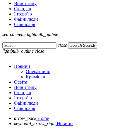
Воїни тилу
Скандал
Інтерв’ю
Файні люди
Співпраця
search
menu
lightbulb_outline
close
search
Search
lightbulb_outline
close
Новини
Оперативно
Кримінал
Освіта
Воїни тилу
Скандал
Інтерв’ю
Файні люди
Співпраця
arrow_back
Home
keyboard_arrow_right
Новини