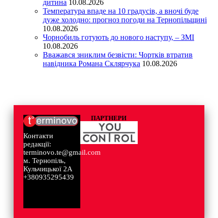
дитина
10.08.2026
Температура впаде на 10 градусів, а вночі буде
дуже холодно: прогноз погоди на Тернопільщині
10.08.2026
Чорнобиль готують до нового наступу, – ЗМІ
10.08.2026
Вважався зниклим безвісти: Чортків втратив
навідника Романа Склярчука
10.08.2026
ПАРТНЕРИ
Контакти
редакції:
terminovo.te@gmail.com
м. Тернопіль,
Кульчицької 2А
+380935295439