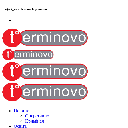
verified_user
Новини Тернополя
Новини
Оперативно
Кримінал
Освіта