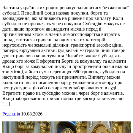
Частина українських родин ризикує залишитися без житлової
субсидії. Пенсійний фонд назвав покупки, борги та
заощадження, які впливають на рішення про виплату. Коли
субсидію не призначать через покупки Субсидію можуть не
дати, якщо протягом дванадцяти місяців перед її
призначенням хтось із членів домогосподарства витратив
понад сто тисяч гривень на одну з таких категорій:
нерухомість чи земельні ділянки; транспортні засоби; цінні
папери; віртуальні активи; будівельні матеріали; інші товари
довготривалого користування. Читайте також: Субсидія на
дрова: хто може її оформити Борги за комуналку та аліменти
Якщо борг за комунальні послуги прострочений більш ніж на
три місяці, а його сума перевищує 680 гривень, субсидію на
наступний період можуть не призначити. Виплату можна
відновити після погашення боргу, укладення договору про
реструктуризацію або оскарження заборгованості в суді.
Втратити право на субсидію можна і через борг з аліментів.
Якщо заборгованість триває понад три місяці та внесена до
[…]
Редакція
10.08.2026