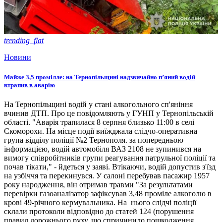
trending_flat
Новини
Майже 3,5 промілле: на Тернопільщині надзвичайно п’яний водій
втрапив в аварію
На Тернопільщині водій у стані алкогольного сп'яніння
вчинив ДТП. Про це повідомляють у ГУНП у Тернопільській
області. "Аварія трапилася 8 серпня близько 11:00 в селі
Скоморохи. На місце події виїжджала слідчо-оперативна
група відділу поліції №2 Тернополя. за попередньою
інформацією, водій автомобіля ВАЗ 2108 не зупинився на
вимогу співробітників групи реагування патрульної поліції та
почав тікати," - йдеться у заяві. Втікаючи, водій допустив з'їзд
на узбіччя та перекинувся. У салоні перебував пасажир 1957
року народження, він отримав травми "За результатами
перевірки газоаналізатор зафіксував 3,48 проміле алкоголю в
крові 49-річного кермувальника. На нього слідчі поліції
склали протоколи відповідно до статей 124 (порушення
правил дорожнього руху, що спричинило пошкодження