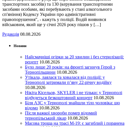
транспортних засобів) та 130 (керування транспортними
засобами особами, які перебувають у стані алкогольного
сп'яніння) Кодексу України про адміністративні
правопорушення", - кажуть у поліції. Водій виявився
військовим, який ще у січні 2026 року пішов у […]
Редакція
08.08.2026
Новини
Найсмачніші огірки за 20 хвилин і без стерилізації:
рецепт
10.08.2026
Було лише 20 років: на фронті загинув Герой з
Тернопільщини
10.08.2026
Утікала, лаялася та ховалася від поліції: у
Тернополі затримали п’яну 22-річну водійку
10.08.2026
Нікіта Кісельов, SKYLER і не тільки: у Тернополі
відбудеться безкоштовний концерт
10.08.2026
Біля АЗС у Тернополі знайшли тіло чоловіка: що
відомо
10.08.2026
Після важкої хвороби помер відомий
тернопільський лікар
10.08.2026
Масова троща на трасі М-19: є загиблий і поранена