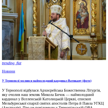
trending_flat
Новини
У Тернополі молився наймолодший кардинал Ватикану (фото)
У Тернополі відбулася Архиєрейська Божественна Літургія,
яку очолив наш земляк Микола Бичок — наймолодший
кардинал у Вселенській Католицькій Церкві, єпископ
Мельбурнської єпархії святих апостолів Петра й Павла УГКЦ
(Австралія). Про це повідомили у Тернопільській ОВА.