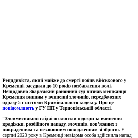
Рецидивіста, який майже до смерті побив військового у
Кременці, засудили до 10 років позбавлення волі.
Нещодавно Збаразький районний суд визнав мешканця
Кременця винним у вчиненні злочинів, передбачених
одразу 5 статтями Кримінального кодексу. Про це
повідомляють
у ГУ НП у Тернопільській області.
“Зловмисникові слідчі оголосили підозри за вчинення
крадіжки, розбійного нападу, злочинів, пов’язаних з
викраденням та незаконним поводженням зі зброєю.
У
серпні 2023 року в Кременці невідома особа здійснила напад