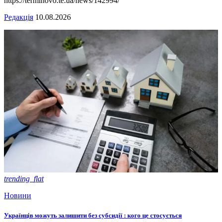
https://terminovo.te.ua/news/142994/
Редакція
10.08.2026
trending_flat
Новини
Українців можуть залишити без субсидії : кого це стосується