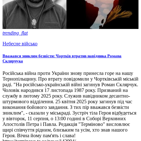
trending_flat
Небесне військо
Вважався зниклим безвісти: Чортків втратив навідника Романа
Склярчука
Російська війна проти України знову принесла горе на нашу
Тернопільщину. Про втрату повідомили у Чортківській міській
раді. "На російсько-українській війні загинув Роман Склярчук.
Чоловік народився 17 листопада 1987 року. Призваний на
службу в лютому 2025 року. Служив навідником десантно-
штурмового відділення. 25 квітня 2025 року загинув під час
виконання бойового завдання. З тих пір вважався безвісти
зниклим", - сказали у міськраді. Зустріч тіла Героя відбудеться
у вівторок, 11 серпня, о 13:00 годині в Соборі Верховних
Апостолів Петра і Павла. Редакція "Терміново" висловлює
щирі співчуття рідним, близьким та усім, хто знав нашого
Героя. Вічна йому пам'ять і слава!