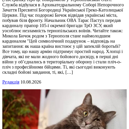
Служба відбулася в Архикатедральному Соборі Непорочного
Зачаття Пресвятої Богородиці Української Греко-Католицької
Церкви. Під час подорожі Бичок відвідав українські міста,
побував біля фронту. Начальник ОВА Тарас Пастух передав
кардиналу прапор 105-ї окремої бригади ТрО ЗСУ, який
уособлює незламність тернопільських воїнів. Читайте також:
Микола Бичок родом з Тернополя стане наймолодшим
кардиналом "Цей символічний подарунок – відповідь на
запитання: як наша країна вистоює у цій запеклій боротьбі?
Все тому, що нашу армію підтримує простий народ. Хлопці і
дівчата, які не мали жодного бойового досвіду, в перші дні
війни у об’єднались в територіальну оборону і стали пліч-о-
пліч з професійними бійцями. Ті, які сьогодні виконують
складні бойові завдання, ті, які, […]
Редакція
10.08.2026