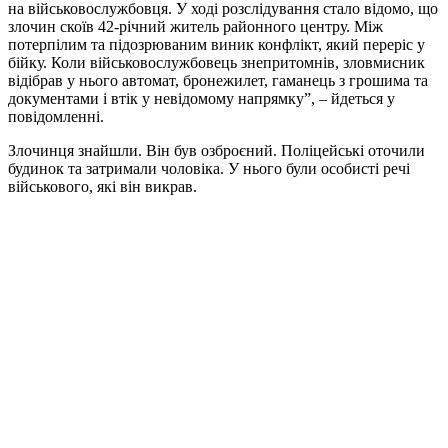
на військовослужбовця. У ході розслідування стало відомо, що
злочин скоїв 42-річний житель районного центру. Між
потерпілим та підозрюваним виник конфлікт, який переріс у
бійку. Коли військовослужбовець знепритомнів, зловмисник
відібрав у нього автомат, бронежилет, гаманець з грошима та
документами і втік у невідомому напрямку”, – йдеться у
повідомленні.
Злочинця знайшли. Він був озброєний. Поліцейські оточили
будинок та затримали чоловіка. У нього були особисті речі
військового, які він викрав.