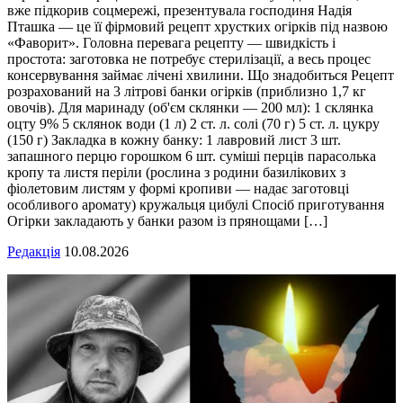
вже підкорив соцмережі, презентувала господиня Надія
Пташка — це її фірмовий рецепт хрустких огірків під назвою
«Фаворит». Головна перевага рецепту — швидкість і
простота: заготовка не потребує стерилізації, а весь процес
консервування займає лічені хвилини. Що знадобиться Рецепт
розрахований на 3 літрові банки огірків (приблизно 1,7 кг
овочів). Для маринаду (об'єм склянки — 200 мл): 1 склянка
оцту 9% 5 склянок води (1 л) 2 ст. л. солі (70 г) 5 ст. л. цукру
(150 г) Закладка в кожну банку: 1 лавровий лист 3 шт.
запашного перцю горошком 6 шт. суміші перців парасолька
кропу та листя періли (рослина з родини базилікових з
фіолетовим листям у формі кропиви — надає заготовці
особливого аромату) кружальця цибулі Спосіб приготування
Огірки закладають у банки разом із прянощами […]
Редакція
10.08.2026