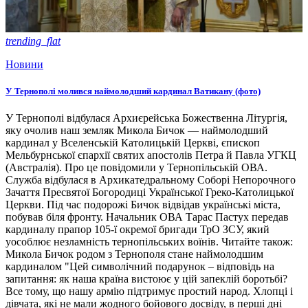
trending_flat
Новини
У Тернополі молився наймолодший кардинал Ватикану (фото)
У Тернополі відбулася Архиєрейська Божественна Літургія,
яку очолив наш земляк Микола Бичок — наймолодший
кардинал у Вселенській Католицькій Церкві, єпископ
Мельбурнської єпархії святих апостолів Петра й Павла УГКЦ
(Австралія). Про це повідомили у Тернопільській ОВА.
Служба відбулася в Архикатедральному Соборі Непорочного
Зачаття Пресвятої Богородиці Української Греко-Католицької
Церкви. Під час подорожі Бичок відвідав українські міста,
побував біля фронту. Начальник ОВА Тарас Пастух передав
кардиналу прапор 105-ї окремої бригади ТрО ЗСУ, який
уособлює незламність тернопільських воїнів. Читайте також:
Микола Бичок родом з Тернополя стане наймолодшим
кардиналом "Цей символічний подарунок – відповідь на
запитання: як наша країна вистоює у цій запеклій боротьбі?
Все тому, що нашу армію підтримує простий народ. Хлопці і
дівчата, які не мали жодного бойового досвіду, в перші дні