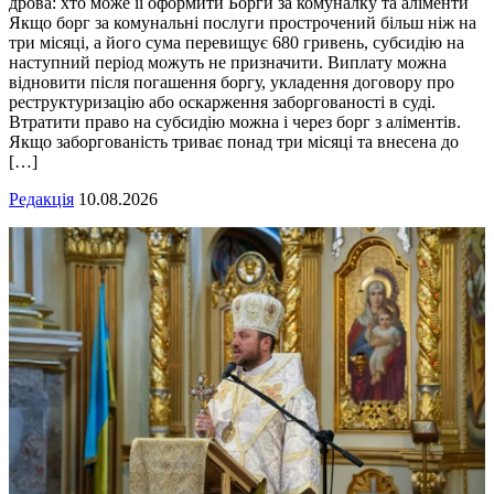
дрова: хто може її оформити Борги за комуналку та аліменти
Якщо борг за комунальні послуги прострочений більш ніж на
три місяці, а його сума перевищує 680 гривень, субсидію на
наступний період можуть не призначити. Виплату можна
відновити після погашення боргу, укладення договору про
реструктуризацію або оскарження заборгованості в суді.
Втратити право на субсидію можна і через борг з аліментів.
Якщо заборгованість триває понад три місяці та внесена до
[…]
Редакція
10.08.2026