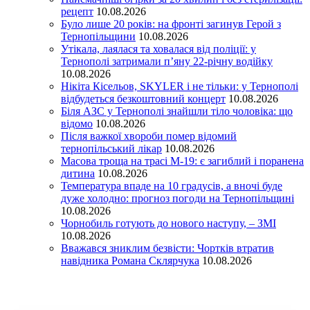
рецепт
10.08.2026
Було лише 20 років: на фронті загинув Герой з
Тернопільщини
10.08.2026
Утікала, лаялася та ховалася від поліції: у
Тернополі затримали п’яну 22-річну водійку
10.08.2026
Нікіта Кісельов, SKYLER і не тільки: у Тернополі
відбудеться безкоштовний концерт
10.08.2026
Біля АЗС у Тернополі знайшли тіло чоловіка: що
відомо
10.08.2026
Після важкої хвороби помер відомий
тернопільський лікар
10.08.2026
Масова троща на трасі М-19: є загиблий і поранена
дитина
10.08.2026
Температура впаде на 10 градусів, а вночі буде
дуже холодно: прогноз погоди на Тернопільщині
10.08.2026
Чорнобиль готують до нового наступу, – ЗМІ
10.08.2026
Вважався зниклим безвісти: Чортків втратив
навідника Романа Склярчука
10.08.2026