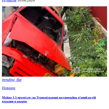
Редакція
10.08.2026
trending_flat
Новини
Майже 3,5 промілле: на Тернопільщині надзвичайно п’яний водій
втрапив в аварію