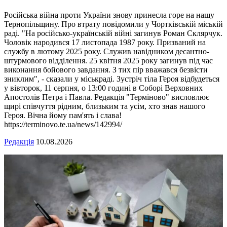
Російська війна проти України знову принесла горе на нашу
Тернопільщину. Про втрату повідомили у Чортківській міській
раді. "На російсько-українській війні загинув Роман Склярчук.
Чоловік народився 17 листопада 1987 року. Призваний на
службу в лютому 2025 року. Служив навідником десантно-
штурмового відділення. 25 квітня 2025 року загинув під час
виконання бойового завдання. З тих пір вважався безвісти
зниклим", - сказали у міськраді. Зустріч тіла Героя відбудеться
у вівторок, 11 серпня, о 13:00 годині в Соборі Верховних
Апостолів Петра і Павла. Редакція "Терміново" висловлює
щирі співчуття рідним, близьким та усім, хто знав нашого
Героя. Вічна йому пам'ять і слава!
https://terminovo.te.ua/news/142994/
Редакція
10.08.2026