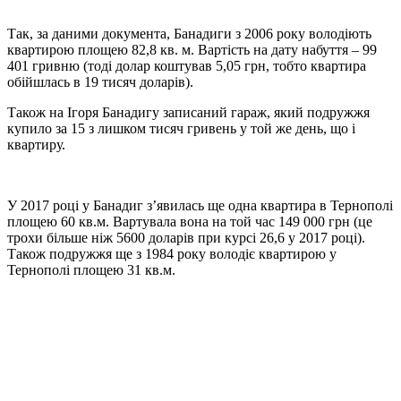
Так, за даними документа, Банадиги з 2006 року володіють
квартирою площею 82,8 кв. м. Вартість на дату набуття – 99
401 гривню (тоді долар коштував 5,05 грн, тобто квартира
обійшлась в 19 тисяч доларів).
Також на Ігоря Банадигу записаний гараж, який подружжя
купило за 15 з лишком тисяч гривень у той же день, що і
квартиру.
У 2017 році у Банадиг з’явилась ще одна квартира в Тернополі
площею 60 кв.м. Вартувала вона на той час 149 000 грн (це
трохи більше ніж 5600 доларів при курсі 26,6 у 2017 році).
Також подружжя ще з 1984 року володіє квартирою у
Тернополі площею 31 кв.м.