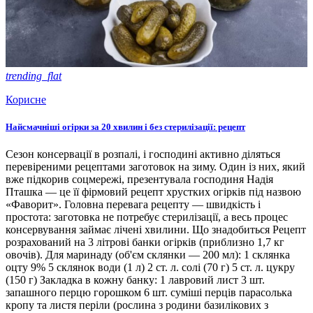
trending_flat
Корисне
Найсмачніші огірки за 20 хвилин і без стерилізації: рецепт
Сезон консервації в розпалі, і господині активно діляться
перевіреними рецептами заготовок на зиму. Один із них, який
вже підкорив соцмережі, презентувала господиня Надія
Пташка — це її фірмовий рецепт хрустких огірків під назвою
«Фаворит». Головна перевага рецепту — швидкість і
простота: заготовка не потребує стерилізації, а весь процес
консервування займає лічені хвилини. Що знадобиться Рецепт
розрахований на 3 літрові банки огірків (приблизно 1,7 кг
овочів). Для маринаду (об'єм склянки — 200 мл): 1 склянка
оцту 9% 5 склянок води (1 л) 2 ст. л. солі (70 г) 5 ст. л. цукру
(150 г) Закладка в кожну банку: 1 лавровий лист 3 шт.
запашного перцю горошком 6 шт. суміші перців парасолька
кропу та листя періли (рослина з родини базилікових з