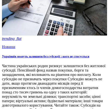
trending_flat
Новини
Українців можуть залишити без субсидії : кого це стосується
Частина українських родин ризикує залишитися без житлової
субсидії. Пенсійний фонд назвав покупки, борги та
заощадження, які впливають на рішення про виплату. Коли
субсидію не призначать через покупки Субсидію можуть не
дати, якщо протягом дванадцяти місяців перед її
призначенням хтось із членів домогосподарства витратив
понад сто тисяч гривень на одну з таких категорій:
нерухомість чи земельні ділянки; транспортні засоби; цінні
папери; віртуальні активи; будівельні матеріали; інші товари
довготривалого користування. Читайте також: Субсидія на