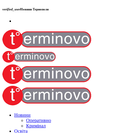
verified_user
Новини Тернополя
Новини
Оперативно
Кримінал
Освіта