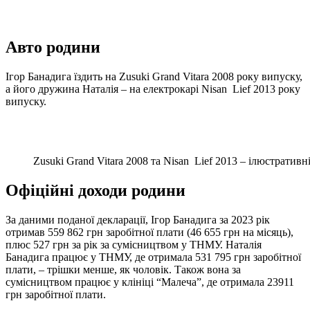
Авто родини
Ігор Банадига їздить на Zusuki Grand Vitara 2008 року випуску,
а його дружина Наталія – на електрокарі Nisan
Lief
2013 року
випуску.
Zusuki Grand Vitara 2008 та Nisan Lief 2013 – ілюстративн
Офіційні доходи родини
За даними поданої декларації, Ігор Банадига за 2023 рік
отримав 559 862 грн заробітної плати (46 655 грн на місяць),
плюс 527 грн за рік за сумісництвом у ТНМУ. Наталія
Банадига працює у ТНМУ, де отримала 531 795 грн заробітної
плати, – трішки менше, як чоловік. Також вона за
сумісництвом працює у клініці “Малеча”, де отримала 23911
грн заробітної плати.