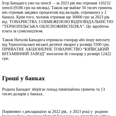
Ігор Банадига уже на пенсії – за 2023 рік він отримав 110232
пенсії (9186 грн на місяць). Також ще майже 50 тисяч гривень
він отримав завдяки процентам від вкладів, отриманих у 2
банках. Крім того, чоловік отримав ще 30000 грн за 2023 рік
від
ТОВАРИСТВА З ОБМЕЖЕНОЮ ВІДПОВІДАЛЬНІСТЮ
“ТЕРНОПІЛЬСЬКА ОБЛСПОЖИВСПІЛКА”. Це заробітна
плата за сумісництвом.
Також Наталія Банадига отримала гонорар або іншу виплату
від Тернопільської міської дитячої лікарні у розмірі 5500 грн.
ПРИВАТНЕ АКЦІОНЕРНЕ ТОВАРИСТВО “КИЇВСЬКИЙ
ВІТАМІННИЙ ЗАВОД” виплатив їй гонорар у розмірі 12422
грн.
Гроші у банках
Родина Банадиг зберігає понад півмільйона гривень та 13
тисяч доларів у банках.
Порівняно з декларацією за 2022 рік, у 2023 році у родини