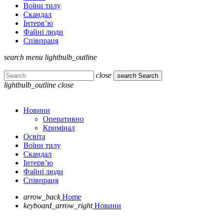
Воїни тилу
Скандал
Інтерв’ю
Файні люди
Співпраця
search
menu
lightbulb_outline
close
search
Search
lightbulb_outline
close
Новини
Оперативно
Кримінал
Освіта
Воїни тилу
Скандал
Інтерв’ю
Файні люди
Співпраця
arrow_back
Home
keyboard_arrow_right
Новини