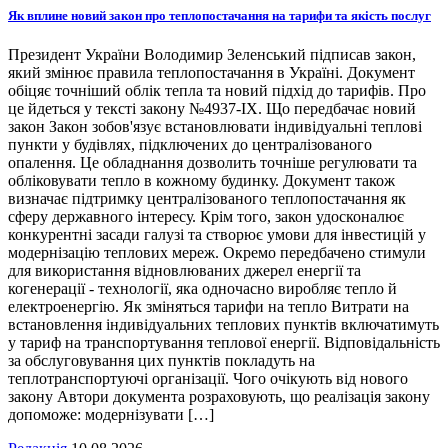
Як вплине новий закон про теплопостачання на тарифи та якість послуг
Президент України Володимир Зеленський підписав закон,
який змінює правила теплопостачання в Україні. Документ
обіцяє точніший облік тепла та новий підхід до тарифів. Про
це йдеться у тексті закону №4937-ІХ. Що передбачає новий
закон Закон зобов'язує встановлювати індивідуальні теплові
пункти у будівлях, підключених до централізованого
опалення. Це обладнання дозволить точніше регулювати та
обліковувати тепло в кожному будинку. Документ також
визначає підтримку централізованого теплопостачання як
сферу державного інтересу. Крім того, закон удосконалює
конкурентні засади галузі та створює умови для інвестицій у
модернізацію теплових мереж. Окремо передбачено стимули
для використання відновлюваних джерел енергії та
когенерації - технології, яка одночасно виробляє тепло й
електроенергію. Як зміняться тарифи на тепло Витрати на
встановлення індивідуальних теплових пунктів включатимуть
у тариф на транспортування теплової енергії. Відповідальність
за обслуговування цих пунктів покладуть на
теплотранспортуючі організації. Чого очікують від нового
закону Автори документа розраховують, що реалізація закону
допоможе: модернізувати […]