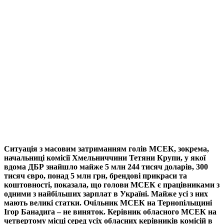
Ситуація з масовим затриманням голів МСЕК, зокрема,
начальниці комісії Хмельниччини Тетяни Крупи, у якої
вдома ДБР знайшло майже 5 млн 244 тисяч доларів, 300
тисяч євро, понад 5 млн грн, брендові прикраси та
коштовності, показала, що голови МСЕК є працівниками з
одними з найбільших зарплат в Україні. Майже усі з них
мають великі статки. Очільник МСЕК на Тернопільщині
Ігор Банадига – не виняток. Керівник обласного МСЕК на
четвертому місці серед усіх обласних керівників комісій в