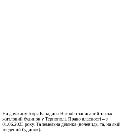
На дружину Ігоря Банадиги Наталію записаний також
житловий будинок у Тернополі. Право власності – з
01.06.2023 року. Та земельна ділянка (вочевидь, та, на якій
зведений будинок).