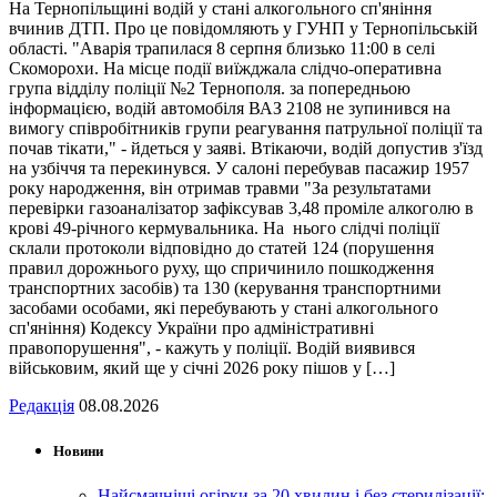
На Тернопільщині водій у стані алкогольного сп'яніння
вчинив ДТП. Про це повідомляють у ГУНП у Тернопільській
області. "Аварія трапилася 8 серпня близько 11:00 в селі
Скоморохи. На місце події виїжджала слідчо-оперативна
група відділу поліції №2 Тернополя. за попередньою
інформацією, водій автомобіля ВАЗ 2108 не зупинився на
вимогу співробітників групи реагування патрульної поліції та
почав тікати," - йдеться у заяві. Втікаючи, водій допустив з'їзд
на узбіччя та перекинувся. У салоні перебував пасажир 1957
року народження, він отримав травми "За результатами
перевірки газоаналізатор зафіксував 3,48 проміле алкоголю в
крові 49-річного кермувальника. На нього слідчі поліції
склали протоколи відповідно до статей 124 (порушення
правил дорожнього руху, що спричинило пошкодження
транспортних засобів) та 130 (керування транспортними
засобами особами, які перебувають у стані алкогольного
сп'яніння) Кодексу України про адміністративні
правопорушення", - кажуть у поліції. Водій виявився
військовим, який ще у січні 2026 року пішов у […]
Редакція
08.08.2026
Новини
Найсмачніші огірки за 20 хвилин і без стерилізації: