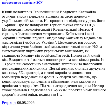
нагородою за допомогу ЗСУ
Юний волонтер із Тернопільщини Владислав Калакайло
отримав високу церковну відзнаку за свою допомогу
українським військовим. Нагородження відбулося у день його
15-річчя. Про це повідомляє Тернопільська єпархія ПЦУ.
Митрополит Тернопільський і Кременецький Нестор 4
серпня, з благословення митрополита Київського і всієї
України Епіфанія, вручив Владиславу Калакайлу медаль "За
жертовність і любов до України". Церковною нагородою
відзначили учня Заліщицької загальноосвітньої школи №2 за
систематичну підтримку українських військових, які
захищають Україну від російської агресії. Попри свій юний
вік, Владислав займається волонтерством вже кілька років. Із
13 років він самостійно виготовляє ліхтарики та павербанки
для українських захисників. Деталі для них хлопець друкує на
власному 3D-принтері, а готові вироби за допомогою
волонтерів передають на фронт. У єпархії зазначають, що
юнак продовжує допомагати військовим, незважаючи на
проблеми зі здоров'ям. Під час нагородження владика Нестор
також привітав Владислава з 15-річчям, побажав йому міцного
здоров'я, Божої опіки, подякував […]
Редакція
06.08.2026