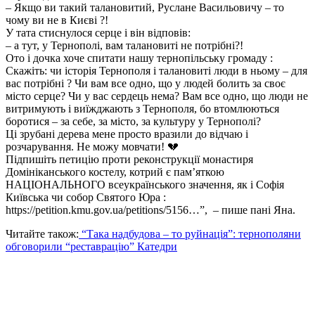
– Якщо ви такий талановитий, Руслане Васильовичу – то
чому ви не в Києві ?!
У тата стиснулося серце і він відповів:
– а тут, у Тернополі, вам талановиті не потрібні?!
Ото і дочка хоче спитати нашу тернопільську громаду :
Скажіть: чи історія Тернополя і талановиті люди в ньому – для
вас потрібні ? Чи вам все одно, що у людей болить за своє
місто серце? Чи у вас сердець нема? Вам все одно, що люди не
витримують і виїжджають з Тернополя, бо втомлюються
боротися – за себе, за місто, за культуру у Тернополі?
Ці зрубані дерева мене просто вразили до відчаю і
розчарування. Не можу мовчати! 💔
Підпишіть петицію проти реконструкції монастиря
Домініканського костелу, котрий є пам’яткою
НАЦІОНАЛЬНОГО всеукраїнського значення, як і Софія
Київська чи собор Святого Юра :
https://petition.kmu.gov.ua/petitions/5156…”, – пише пані Яна.
Читайте також:
“Така надбудова – то руйнація”: тернополяни
обговорили “реставрацію” Катедри