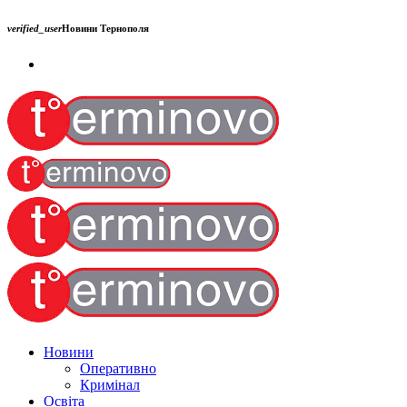
verified_user
Новини Тернополя
Новини
Оперативно
Кримінал
Освіта