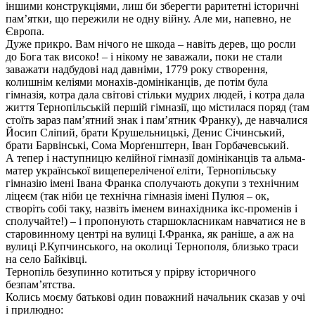
іншими конструкціями, лиш би зберегти раритетні історичні
пам’ятки, що пережили не одну війну. Але ми, напевно, не
Європа.
Дуже прикро. Вам нічого не шкода – навіть дерев, що росли
до Бога так високо! – і нікому не заважали, поки не стали
заважати надбудові над давніми, 1779 року створення,
колишнім келіями монахів-домініканців, де потім була
гімназія, котра дала світові стільки мудрих людей, і котра дала
життя Тернопільській першій гімназії, що містилася поряд (там
стоїть зараз пам’ятний знак і пам’ятник Франку), де навчалися
Йосип Сліпий, брати Крушельницькі, Денис Січинський,
брати Барвінські, Сома Морґенштерн, Іван Горбачевський.
А тепер і наступницю келійної гімназії домініканців та альма-
матер української вищепереліченої еліти, Тернопільську
гімназію імені Івана Франка сполучають докупи з технічним
ліцеєм (так ніби це технічна гімназія імені Пулюя – ок,
створіть собі таку, назвіть іменем винахідника ікс-променів і
сполучайте!) – і пропонують старшокласникам навчатися не в
старовинному центрі на вулиці І.Франка, як раніше, а аж на
вулиці Р.Купчинського, на околиці Тернополя, близько траси
на село Байківці.
Тернопіль безупинно котиться у прірву історичного
безпам’ятства.
Колись моєму батькові один поважний начальник сказав у очі
і прилюдно: