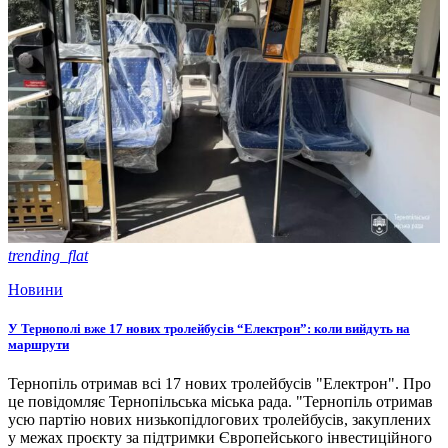
trending_flat
Новини
У Тернополі вже 17 нових тролейбусів “Електрон”: коли вийдуть на
маршрути
Тернопіль отримав всі 17 нових тролейбусів "Електрон". Про
це повідомляє Тернопільська міська рада. "Тернопіль отримав
усю партію нових низькопідлогових тролейбусів, закуплених
у межах проєкту за підтримки Європейського інвестиційного