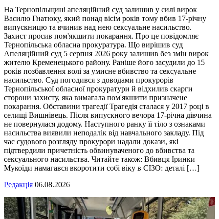
На Тернопільщині апеляційний суд залишив у силі вирок
Василю Гнатюку, який понад вісім років тому вбив 17-річну
випускницю та вчинив над нею сексуальне насильство.
Захист просив пом'якшити покарання. Про це повідомляє
Тернопільська обласна прокуратура. Що вирішив суд
Апеляційний суд 5 серпня 2026 року залишив без змін вирок
жителю Кременецького району. Раніше його засудили до 15
років позбавлення волі за умисне вбивство та сексуальне
насильство. Суд погодився з доводами прокурорів
Тернопільської обласної прокуратури й відхилив скарги
сторони захисту, яка вимагала пом'якшити призначене
покарання. Обставини трагедії Трагедія сталася у 2017 році в
селищі Вишнівець. Після випускного вечора 17-річна дівчина
не повернулася додому. Наступного ранку її тіло з ознаками
насильства виявили неподалік від навчального закладу. Під
час судового розгляду прокурори надали докази, які
підтвердили причетність обвинуваченого до вбивства та
сексуального насильства. Читайте також: Вбивця Іринки
Мукоїди намагався вкоротити собі віку в СІЗО: деталі […]
Редакція
06.08.2026