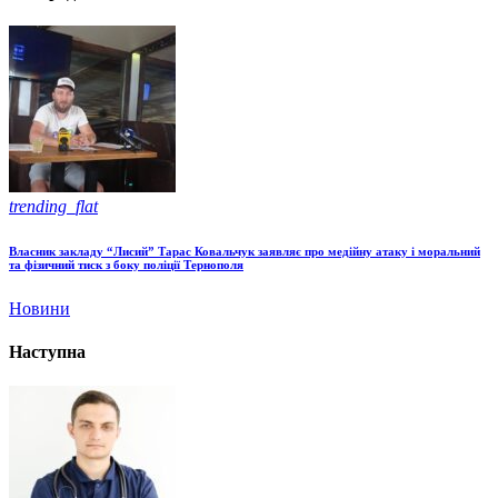
trending_flat
Власник закладу “Лисий” Тарас Ковальчук заявляє про медійну атаку і моральний
та фізичний тиск з боку поліції Тернополя
Новини
Наступна