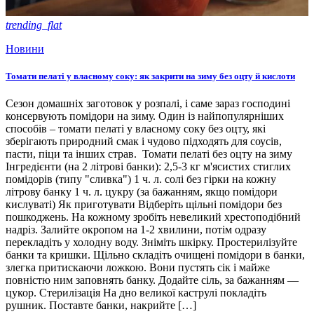
trending_flat
Новини
Томати пелаті у власному соку: як закрити на зиму без оцту й кислоти
Сезон домашніх заготовок у розпалі, і саме зараз господині
консервують помідори на зиму. Один із найпопулярніших
способів – томати пелаті у власному соку без оцту, які
зберігають природний смак і чудово підходять для соусів,
пасти, піци та інших страв. Томати пелаті без оцту на зиму
Інгредієнти (на 2 літрові банки): 2,5-3 кг м'ясистих стиглих
помідорів (типу "сливка") 1 ч. л. солі без гірки на кожну
літрову банку 1 ч. л. цукру (за бажанням, якщо помідори
кислуваті) Як приготувати Відберіть щільні помідори без
пошкоджень. На кожному зробіть невеликий хрестоподібний
надріз. Залийте окропом на 1-2 хвилини, потім одразу
перекладіть у холодну воду. Зніміть шкірку. Простерилізуйте
банки та кришки. Щільно складіть очищені помідори в банки,
злегка притискаючи ложкою. Вони пустять сік і майже
повністю ним заповнять банку. Додайте сіль, за бажанням —
цукор. Стерилізація На дно великої каструлі покладіть
рушник. Поставте банки, накрийте […]