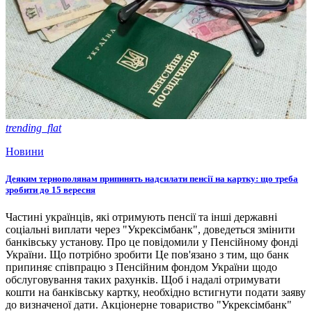
trending_flat
Новини
Деяким тернополянам припинять надсилати пенсії на картку: що треба
зробити до 15 вересня
Частині українців, які отримують пенсії та інші державні
соціальні виплати через "Укрексімбанк", доведеться змінити
банківську установу. Про це повідомили у Пенсійному фонді
України. Що потрібно зробити Це пов'язано з тим, що банк
припиняє співпрацю з Пенсійним фондом України щодо
обслуговування таких рахунків. Щоб і надалі отримувати
кошти на банківську картку, необхідно встигнути подати заяву
до визначеної дати. Акціонерне товариство "Укрексімбанк"