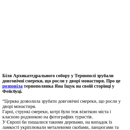
Біля Архикатедрального собору у Тернополі зрубали
довговічні смереки, що росли у дворі монастиря. Про це
розповіла
тернополянка Яна Іщук на своїй сторінці у
Фейсбуці.
“Церква дозволила зрубати довговічні смереки, що росли у
дворі монастиря.
Гарні, стрункі смереки, котрі були теж візиткою міста і
класною родзинкою на фотографіях туристів.
У Європі би пишалися такими деревами, на випадок їх
ламкості укріплювали металевими скобами, ланцюгами та