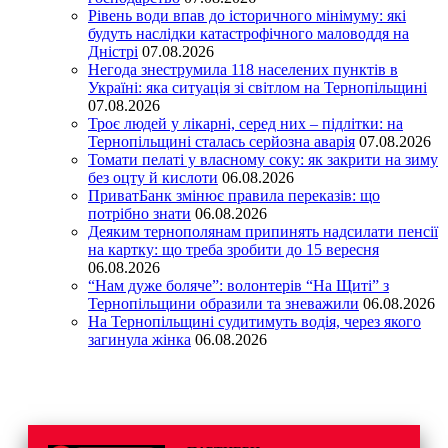
Рівень води впав до історичного мінімуму: які
будуть наслідки катастрофічного маловоддя на
Дністрі
07.08.2026
Негода знеструмила 118 населених пунктів в
Україні: яка ситуація зі світлом на Тернопільщині
07.08.2026
Троє людей у лікарні, серед них – підлітки: на
Тернопільщині сталась серйозна аварія
07.08.2026
Томати пелаті у власному соку: як закрити на зиму
без оцту й кислоти
06.08.2026
ПриватБанк змінює правила переказів: що
потрібно знати
06.08.2026
Деяким тернополянам припинять надсилати пенсії
на картку: що треба зробити до 15 вересня
06.08.2026
“Нам дуже боляче”: волонтерів “На Щиті” з
Тернопільщини образили та зневажили
06.08.2026
На Тернопільщині судитимуть водія, через якого
загинула жінка
06.08.2026