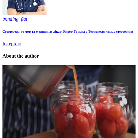
trending_flat
Соцмережі, гумор та медицина: лікар Віктор Гунька з Тернополя ламає стереотипи
Інтерв’ю
About the author