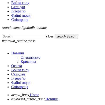
Воїни тилу
Скандал
Інтерв’ю
Файні люди
Співпраця
search
menu
lightbulb_outline
close
search
Search
lightbulb_outline
close
Новини
Оперативно
Кримінал
Освіта
Воїни тилу
Скандал
Інтерв’ю
Файні люди
Співпраця
arrow_back
Home
keyboard_arrow_right
Новини