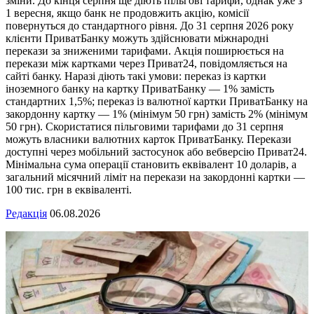
зміни. До кінця серпня ще діють пільгові тарифи, однак уже з
1 вересня, якщо банк не продовжить акцію, комісії
повернуться до стандартного рівня. До 31 серпня 2026 року
клієнти ПриватБанку можуть здійснювати міжнародні
перекази за зниженими тарифами. Акція поширюється на
перекази між картками через Приват24, повідомляється на
сайті банку. Наразі діють такі умови: переказ із картки
іноземного банку на картку ПриватБанку — 1% замість
стандартних 1,5%; переказ із валютної картки ПриватБанку на
закордонну картку — 1% (мінімум 50 грн) замість 2% (мінімум
50 грн). Скористатися пільговими тарифами до 31 серпня
можуть власники валютних карток ПриватБанку. Перекази
доступні через мобільний застосунок або вебверсію Приват24.
Мінімальна сума операції становить еквівалент 10 доларів, а
загальний місячний ліміт на перекази на закордонні картки —
100 тис. грн в еквіваленті.
Редакція
06.08.2026