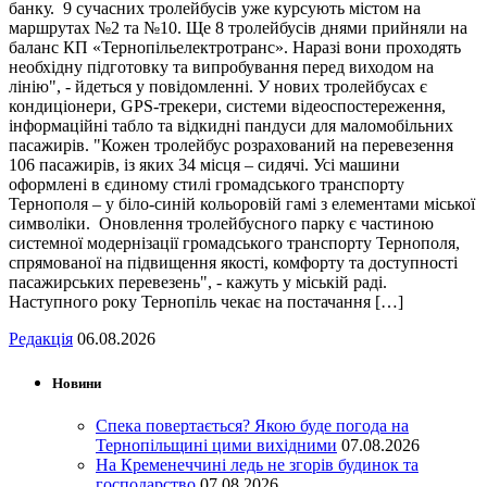
банку. 9 сучасних тролейбусів уже курсують містом на
маршрутах №2 та №10. Ще 8 тролейбусів днями прийняли на
баланс КП «Тернопільелектротранс». Наразі вони проходять
необхідну підготовку та випробування перед виходом на
лінію", - йдеться у повідомленні. У нових тролейбусах є
кондиціонери, GPS-трекери, системи відеоспостереження,
інформаційні табло та відкидні пандуси для маломобільних
пасажирів. "Кожен тролейбус розрахований на перевезення
106 пасажирів, із яких 34 місця – сидячі. Усі машини
оформлені в єдиному стилі громадського транспорту
Тернополя – у біло-синій кольоровій гамі з елементами міської
символіки. Оновлення тролейбусного парку є частиною
системної модернізації громадського транспорту Тернополя,
спрямованої на підвищення якості, комфорту та доступності
пасажирських перевезень", - кажуть у міській раді.
Наступного року Тернопіль чекає на постачання […]
Редакція
06.08.2026
Новини
Спека повертається? Якою буде погода на
Тернопільщині цими вихідними
07.08.2026
На Кременеччині ледь не згорів будинок та
господарство
07.08.2026