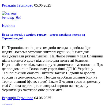
Редакція Терміново
05.06.2025
trending_flat
Новини
Вода на порозі, а замість городу – озеро: наслідки негоди на
Тернопільщині
На Тернопільщині протягом доби негода наробила біди
людям. Зокрема затопила житлові будинки, її наслідки
ліквідовували рятувальники. На Лановеччині у селі Влащинці
після сильного дощу підтопило два приватні будинки.
Надзвичайники відкачали воду за допомогою мотопомпи. Про
це повідомили в Головному управлінні ДСНС України у
Тернопільській області. Читайте також: Підтопило дорогу,
городи та домоволодіння. Негода наробила сильної біди на
Тернопільщині (фото, відео) Також 3 червня гроза з громом у
селі Синява перетворили людські городи на озера, а у
Чернихівцях частково обвалився міст.
Редакція Терміново
04.06.2025