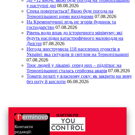
До +12 вночі: якою буде погода на Тернопільщині
у наступні дні
08.08.2026
Спека повертається? Якою буде погода на
Тернопільщині цими вихідними
07.08.2026
На Кременеччині ледь не згорів будинок та
господарство
07.08.2026
Рівень води впав до історичного мінімуму: які
будуть наслідки катастрофічного маловоддя на
Дністрі
07.08.2026
Негода знеструмила 118 населених пунктів в
Україні: яка ситуація зі світлом на Тернопільщині
07.08.2026
Троє людей у лікарні, серед них – підлітки: на
Тернопільщині сталась серйозна аварія
07.08.2026
Томати пелаті у власному соку: як закрити на зиму
без оцту й кислоти
06.08.2026
ПАРТНЕРИ
Контакти
редакції: