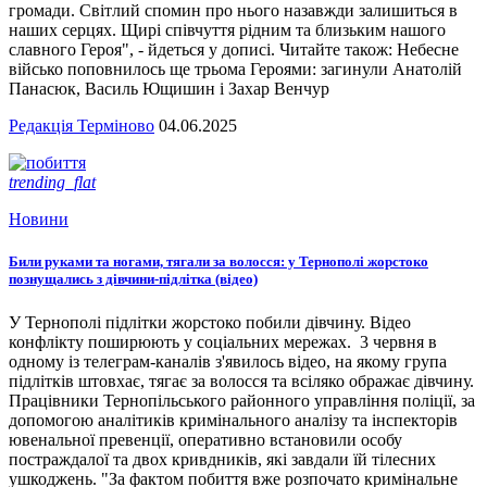
громади. Світлий спомин про нього назавжди залишиться в
наших серцях. Щирі співчуття рідним та близьким нашого
славного Героя", - йдеться у дописі. Читайте також: Небесне
військо поповнилось ще трьома Героями: загинули Анатолій
Панасюк, Василь Ющишин і Захар Венчур
Редакція Терміново
04.06.2025
trending_flat
Новини
Били руками та ногами, тягали за волосся: у Тернополі жорстоко
познущались з дівчини-підлітка (відео)
У Тернополі підлітки жорстоко побили дівчину. Відео
конфлікту поширюють у соціальних мережах. 3 червня в
одному із телеграм-каналів з'явилось відео, на якому група
підлітків штовхає, тягає за волосся та всіляко ображає дівчину.
Працівники Тернопільського районного управління поліції, за
допомогою аналітиків кримінального аналізу та інспекторів
ювенальної превенції, оперативно встановили особу
постраждалої та двох кривдників, які завдали їй тілесних
ушкоджень. "За фактом побиття вже розпочато кримінальне