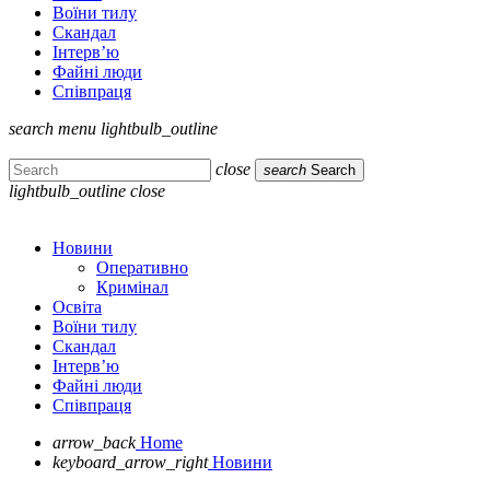
Воїни тилу
Скандал
Інтерв’ю
Файні люди
Співпраця
search
menu
lightbulb_outline
close
search
Search
lightbulb_outline
close
Новини
Оперативно
Кримінал
Освіта
Воїни тилу
Скандал
Інтерв’ю
Файні люди
Співпраця
arrow_back
Home
keyboard_arrow_right
Новини