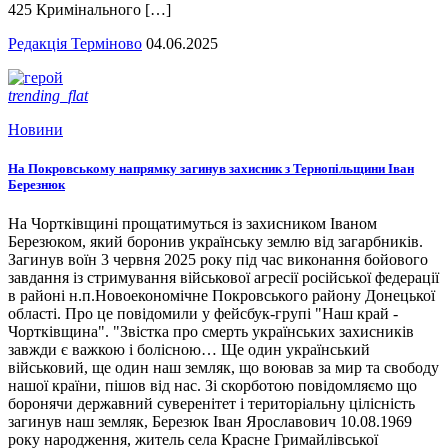
425 Кримінального […]
Редакція Терміново
04.06.2025
trending_flat
Новини
На Покровському напрямку загинув захисник з Тернопільщини Іван
Березнюк
На Чортківщині прощатимуться із захисником Іваном
Березюком, який боронив українську землю від загарбників.
Загинув воїн 3 червня 2025 року під час виконання бойового
завдання із стримування військової агресії російської федерації
в районі н.п.Новоекономічне Покровського району Донецької
області. Про це повідомили у фейсбук-групі "Наш край -
Чортківщина". "Звістка про смерть українських захисників
завжди є важкою і болісною… Ще один український
військовий, ще один наш земляк, що воював за мир та свободу
нашої країни, пішов від нас. Зі скорботою повідомляємо що
боронячи державний суверенітет і територіальну цілісність
загинув наш земляк, Березюк Іван Ярославович 10.08.1969
року народження, житель села Красне Гримайлівської