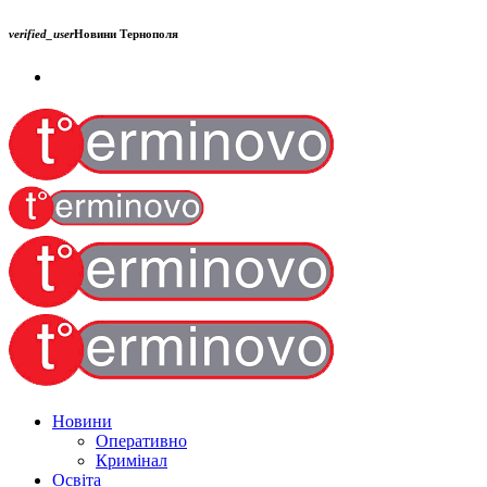
verified_user
Новини Тернополя
Новини
Оперативно
Кримінал
Освіта