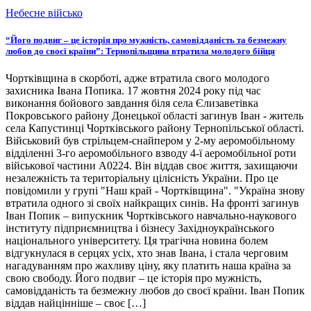
Небесне військо
“Його подвиг – це історія про мужність, самовідданість та безмежну
любов до своєї країни”: Тернопільщина втратила молодого бійця
Чортківщина в скорботі, адже втратила свого молодого
захисника Івана Попика. 17 жовтня 2024 року під час
виконання бойового завдання біля села Єлизаветівка
Покровського району Донецької області загинув Іван - житель
села Капустинці Чортківського району Тернопільської області.
Військовий був стрільцем-снайпером у 2-му аеромобільному
відділенні 3-го аеромобільного взводу 4-ї аеромобільної роти
військової частини А0224. Він віддав своє життя, захищаючи
незалежність та територіальну цілісність України. Про це
повідомили у групі "Наш край - Чортківщина". "Україна знову
втратила одного зі своїх найкращих синів. На фронті загинув
Іван Попик – випускник Чортківського навчально-наукового
інституту підприємництва і бізнесу Західноукраїнського
національного університету. Ця трагічна новина болем
відгукнулася в серцях усіх, хто знав Івана, і стала черговим
нагадуванням про жахливу ціну, яку платить наша країна за
свою свободу. Його подвиг – це історія про мужність,
самовідданість та безмежну любов до своєї країни. Іван Попик
віддав найцінніше – своє […]