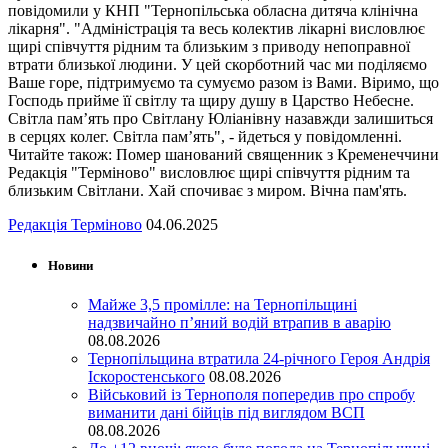
повідомили у КНП "Тернопільська обласна дитяча клінічна
лікарня". "Адміністрація та весь колектив лікарні висловлює
щирі співчуття рідним та близьким з приводу непоправної
втрати близької людини. У цей скорботний час ми поділяємо
Ваше горе, підтримуємо та сумуємо разом із Вами. Віримо, що
Господь прийме її світлу та щиру душу в Царство Небесне.
Світла пам’ять про Світлану Юліанівну назавжди залишиться
в серцях колег. Світла пам’ять", - йдеться у повідомленні.
Читайте також: Помер шанований священник з Кременеччини
Редакція "Терміново" висловлює щирі співчуття рідним та
близьким Світлани. Хай спочиває з миром. Вічна пам'ять.
Редакція Терміново
04.06.2025
Новини
Майже 3,5 промілле: на Тернопільщині
надзвичайно п’яний водій втрапив в аварію
08.08.2026
Тернопільщина втратила 24-річного Героя Андрія
Іскоростенського
08.08.2026
Військовий із Тернополя попередив про спробу
виманити дані бійців під виглядом ВСП
08.08.2026