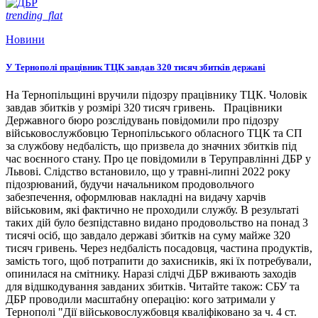
trending_flat
Новини
У Тернополі працівник ТЦК завдав 320 тисяч збитків державі
На Тернопільщині вручили підозру працівнику ТЦК. Чоловік
завдав збитків у розмірі 320 тисяч гривень. Працівники
Державного бюро розслідувань повідомили про підозру
військовослужбовцю Тернопільського обласного ТЦК та СП
за службову недбалість, що призвела до значних збитків під
час воєнного стану. Про це повідомили в Теруправлінні ДБР у
Львові. Слідство встановило, що у травні-липні 2022 року
підозрюваний, будучи начальником продовольчого
забезпечення, оформлював накладні на видачу харчів
військовим, які фактично не проходили службу. В результаті
таких дій було безпідставно видано продовольство на понад 3
тисячі осіб, що завдало державі збитків на суму майже 320
тисяч гривень. Через недбалість посадовця, частина продуктів,
замість того, щоб потрапити до захисників, які їх потребували,
опинилася на смітнику. Наразі слідчі ДБР вживають заходів
для відшкодування завданих збитків. Читайте також: СБУ та
ДБР проводили масштабну операцію: кого затримали у
Тернополі "Дії військовослужбовця кваліфіковано за ч. 4 ст.