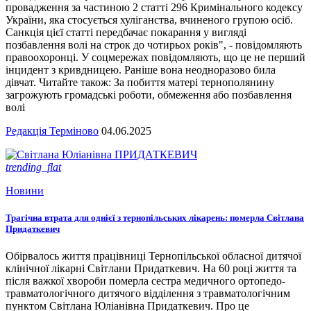
провадження за частиною 2 статті 296 Кримінального кодексу
України, яка стосується хуліганства, вчиненого групою осіб.
Санкція цієї статті передбачає покарання у вигляді
позбавлення волі на строк до чотирьох років", - повідомляють
правоохоронці. У соцмережах повідомляють, що це не перший
інцидент з кривдницею. Раніше вона неодноразово била
дівчат. Читайте також: За побиття матері тернополянину
загрожують громадські роботи, обмеження або позбавлення
волі
Редакція Терміново
04.06.2025
trending_flat
Новини
Трагічна втрата для однієї з тернопільських лікарень: померла Світлана
Придаткевич
Обірвалось життя працівниці Тернопільської обласної дитячої
клінічної лікарні Світлани Придаткевич. На 60 році життя та
після важкої хвороби померла сестра медичного ортопедо-
травматологічного дитячого відділення з травматологічним
пунктом Світлана Юліанівна Придаткевич. Про це