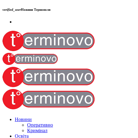
verified_user
Новини Тернополя
Новини
Оперативно
Кримінал
Освіта