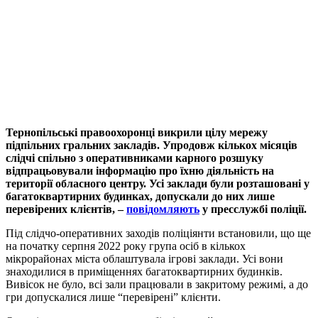
Тернопільські правоохоронці викрили цілу мережу
підпільних гральних закладів. Упродовж кількох місяців
слідчі спільно з оперативниками карного розшуку
відпрацьовували інформацію про їхню діяльність на
території обласного центру. Усі заклади були розташовані у
багатоквартирних будинках, допускали до них лише
перевірених клієнтів, –
повідомляють
у пресслужбі поліції.
Під слідчо-оперативних заходів поліціянти встановили, що ще
на початку серпня 2022 року група осіб в кількох
мікрорайонах міста облаштувала ігрові заклади. Усі вони
знаходилися в приміщеннях багатоквартирних будинків.
Вивісок не було, всі зали працювали в закритому режимі, а до
гри допускалися лише “перевірені” клієнти.