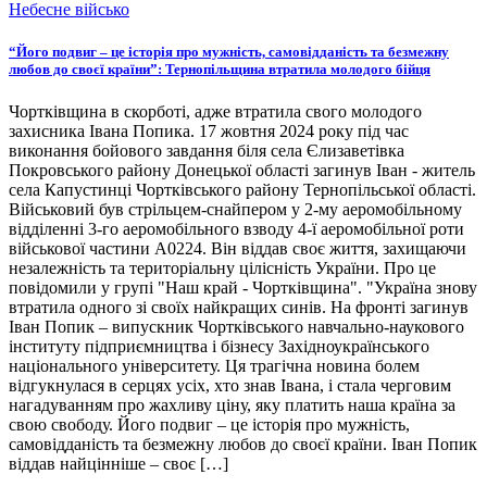
Небесне військо
“Його подвиг – це історія про мужність, самовідданість та безмежну
любов до своєї країни”: Тернопільщина втратила молодого бійця
Чортківщина в скорботі, адже втратила свого молодого
захисника Івана Попика. 17 жовтня 2024 року під час
виконання бойового завдання біля села Єлизаветівка
Покровського району Донецької області загинув Іван - житель
села Капустинці Чортківського району Тернопільської області.
Військовий був стрільцем-снайпером у 2-му аеромобільному
відділенні 3-го аеромобільного взводу 4-ї аеромобільної роти
військової частини А0224. Він віддав своє життя, захищаючи
незалежність та територіальну цілісність України. Про це
повідомили у групі "Наш край - Чортківщина". "Україна знову
втратила одного зі своїх найкращих синів. На фронті загинув
Іван Попик – випускник Чортківського навчально-наукового
інституту підприємництва і бізнесу Західноукраїнського
національного університету. Ця трагічна новина болем
відгукнулася в серцях усіх, хто знав Івана, і стала черговим
нагадуванням про жахливу ціну, яку платить наша країна за
свою свободу. Його подвиг – це історія про мужність,
самовідданість та безмежну любов до своєї країни. Іван Попик
віддав найцінніше – своє […]