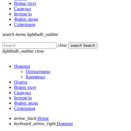
Воїни тилу
Скандал
Інтерв’ю
Файні люди
Співпраця
search
menu
lightbulb_outline
close
search
Search
lightbulb_outline
close
Новини
Оперативно
Кримінал
Освіта
Воїни тилу
Скандал
Інтерв’ю
Файні люди
Співпраця
arrow_back
Home
keyboard_arrow_right
Новини