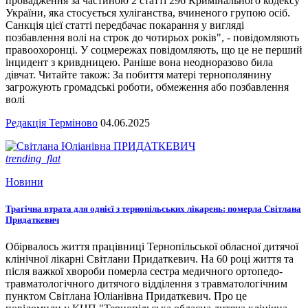
провадження за частиною 2 статті 296 Кримінального кодексу
України, яка стосується хуліганства, вчиненого групою осіб.
Санкція цієї статті передбачає покарання у вигляді
позбавлення волі на строк до чотирьох років", - повідомляють
правоохоронці. У соцмережах повідомляють, що це не перший
інцидент з кривдницею. Раніше вона неодноразово била
дівчат. Читайте також: За побиття матері тернополянину
загрожують громадські роботи, обмеження або позбавлення
волі
Редакція Терміново
04.06.2025
trending_flat
Новини
Трагічна втрата для однієї з тернопільських лікарень: померла Світлана
Придаткевич
Обірвалось життя працівниці Тернопільської обласної дитячої
клінічної лікарні Світлани Придаткевич. На 60 році життя та
після важкої хвороби померла сестра медичного ортопедо-
травматологічного дитячого відділення з травматологічним
пунктом Світлана Юліанівна Придаткевич. Про це