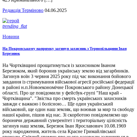
Редакція Терміново
04.06.2025
trending_flat
Новини
На Покровському напрямку загинув захисник з Тернопільщини Іван
Березнюк
На Чортківщині прощатимуться із захисником Іваном
Березюком, який боронив українську землю від загарбників.
Загинув воїн 3 червня 2025 року під час виконання бойового
завдання із стримування військової агресії російської федерації
в районі н.п.Новоекономічне Покровського району Донецької
області. Про це повідомили у фейсбук-групі "Наш край -
Чортківщина". "Звістка про смерть українських захисників
завжди є важкою і болісною… Ще один український
військовий, ще один наш земляк, що воював за мир та свободу
нашої країни, пішов від нас. Зі скорботою повідомляємо що
боронячи державний суверенітет і територіальну цілісність
загинув наш земляк, Березюк Іван Ярославович 10.08.1969
року народження, житель села Красне Гримайлівської
громади. Світлий спомин про нього назавжди залишиться в