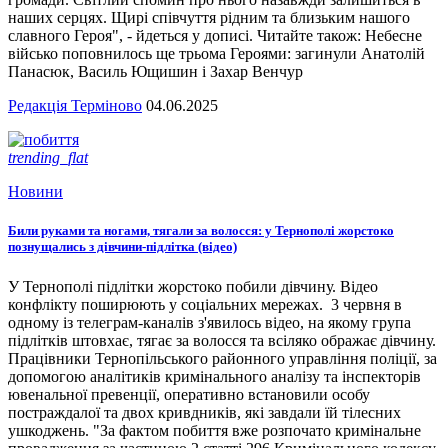
наших серцях. Щирі співчуття рідним та близьким нашого
славного Героя", - йдеться у дописі. Читайте також: Небесне
військо поповнилось ще трьома Героями: загинули Анатолій
Панасюк, Василь Ющишин і Захар Венчур
Редакція Терміново
04.06.2025
trending_flat
Новини
Били руками та ногами, тягали за волосся: у Тернополі жорстоко
познущались з дівчини-підлітка (відео)
У Тернополі підлітки жорстоко побили дівчину. Відео
конфлікту поширюють у соціальних мережах. 3 червня в
одному із телеграм-каналів з'явилось відео, на якому група
підлітків штовхає, тягає за волосся та всіляко ображає дівчину.
Працівники Тернопільського районного управління поліції, за
допомогою аналітиків кримінального аналізу та інспекторів
ювенальної превенції, оперативно встановили особу
постраждалої та двох кривдників, які завдали їй тілесних
ушкоджень. "За фактом побиття вже розпочато кримінальне