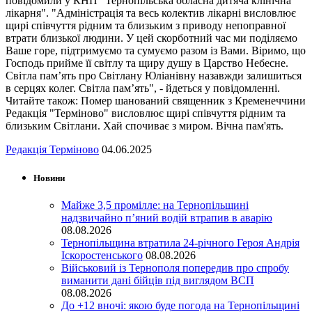
повідомили у КНП "Тернопільська обласна дитяча клінічна
лікарня". "Адміністрація та весь колектив лікарні висловлює
щирі співчуття рідним та близьким з приводу непоправної
втрати близької людини. У цей скорботний час ми поділяємо
Ваше горе, підтримуємо та сумуємо разом із Вами. Віримо, що
Господь прийме її світлу та щиру душу в Царство Небесне.
Світла пам’ять про Світлану Юліанівну назавжди залишиться
в серцях колег. Світла пам’ять", - йдеться у повідомленні.
Читайте також: Помер шанований священник з Кременеччини
Редакція "Терміново" висловлює щирі співчуття рідним та
близьким Світлани. Хай спочиває з миром. Вічна пам'ять.
Редакція Терміново
04.06.2025
Новини
Майже 3,5 промілле: на Тернопільщині
надзвичайно п’яний водій втрапив в аварію
08.08.2026
Тернопільщина втратила 24-річного Героя Андрія
Іскоростенського
08.08.2026
Військовий із Тернополя попередив про спробу
виманити дані бійців під виглядом ВСП
08.08.2026
До +12 вночі: якою буде погода на Тернопільщині