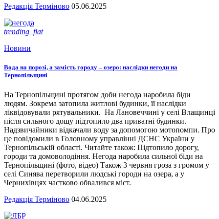
Редакція Терміново
05.06.2025
trending_flat
Новини
Вода на порозі, а замість городу – озеро: наслідки негоди на
Тернопільщині
На Тернопільщині протягом доби негода наробила біди
людям. Зокрема затопила житлові будинки, її наслідки
ліквідовували рятувальники. На Лановеччині у селі Влащинці
після сильного дощу підтопило два приватні будинки.
Надзвичайники відкачали воду за допомогою мотопомпи. Про
це повідомили в Головному управлінні ДСНС України у
Тернопільській області. Читайте також: Підтопило дорогу,
городи та домоволодіння. Негода наробила сильної біди на
Тернопільщині (фото, відео) Також 3 червня гроза з громом у
селі Синява перетворили людські городи на озера, а у
Чернихівцях частково обвалився міст.
Редакція Терміново
04.06.2025