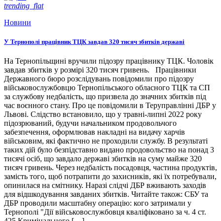
trending_flat
Новини
У Тернополі працівник ТЦК завдав 320 тисяч збитків державі
На Тернопільщині вручили підозру працівнику ТЦК. Чоловік
завдав збитків у розмірі 320 тисяч гривень. Працівники
Державного бюро розслідувань повідомили про підозру
військовослужбовцю Тернопільського обласного ТЦК та СП
за службову недбалість, що призвела до значних збитків під
час воєнного стану. Про це повідомили в Теруправлінні ДБР у
Львові. Слідство встановило, що у травні-липні 2022 року
підозрюваний, будучи начальником продовольчого
забезпечення, оформлював накладні на видачу харчів
військовим, які фактично не проходили службу. В результаті
таких дій було безпідставно видано продовольство на понад 3
тисячі осіб, що завдало державі збитків на суму майже 320
тисяч гривень. Через недбалість посадовця, частина продуктів,
замість того, щоб потрапити до захисників, які їх потребували,
опинилася на смітнику. Наразі слідчі ДБР вживають заходів
для відшкодування завданих збитків. Читайте також: СБУ та
ДБР проводили масштабну операцію: кого затримали у
Тернополі "Дії військовослужбовця кваліфіковано за ч. 4 ст.
425 Кримінального […]