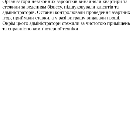
Організатори незаконних заробітків винайняли квартири та
стежили за веденням бізнесу, підшуковували клієнтів та
адміністраторів. Останні контролювали проведення азартних
ігор, приймали ставки, а у разі виграшу видавали гроші.
Окрім цього адміністратори стежили за чистотою приміщень
та справністю комп’ютерної техніки.