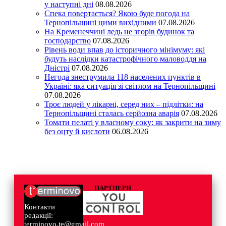
у наступні дні
08.08.2026
Спека повертається? Якою буде погода на
Тернопільщині цими вихідними
07.08.2026
На Кременеччині ледь не згорів будинок та
господарство
07.08.2026
Рівень води впав до історичного мінімуму: які
будуть наслідки катастрофічного маловоддя на
Дністрі
07.08.2026
Негода знеструмила 118 населених пунктів в
Україні: яка ситуація зі світлом на Тернопільщині
07.08.2026
Троє людей у лікарні, серед них – підлітки: на
Тернопільщині сталась серйозна аварія
07.08.2026
Томати пелаті у власному соку: як закрити на зиму
без оцту й кислоти
06.08.2026
ПАРТНЕРИ
Контакти
редакції:
terminovo.te@gmail.com