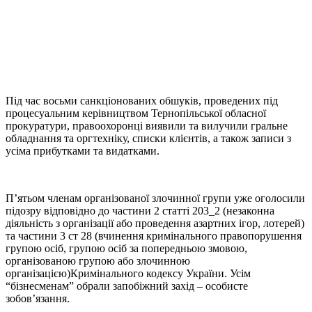
Під час восьми санкціонованих обшуків, проведених під
процесуальним керівництвом Тернопільської обласної
прокуратури, правоохоронці виявили та вилучили гральне
обладнання та оргтехніку, списки клієнтів, а також записи з
усіма прибутками та видатками.
П’ятьом членам організованої злочинної групи уже оголосили
підозру відповідно до частини 2 статті 203_2 (незаконна
діяльність з організації або проведення азартних ігор, лотерей)
та частини 3 ст 28 (вчинення кримінального правопорушення
групою осіб, групою осіб за попередньою змовою,
організованою групою або злочинною
організацією)Кримінального кодексу України. Усім
“бізнесменам” обрали запобіжний захід – особисте
зобов’язання.