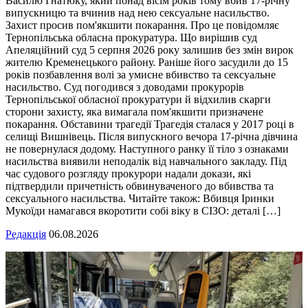
Василю Гнатюку, який понад вісім років тому вбив 17-річну
випускницю та вчинив над нею сексуальне насильство.
Захист просив пом'якшити покарання. Про це повідомляє
Тернопільська обласна прокуратура. Що вирішив суд
Апеляційний суд 5 серпня 2026 року залишив без змін вирок
жителю Кременецького району. Раніше його засудили до 15
років позбавлення волі за умисне вбивство та сексуальне
насильство. Суд погодився з доводами прокурорів
Тернопільської обласної прокуратури й відхилив скарги
сторони захисту, яка вимагала пом'якшити призначене
покарання. Обставини трагедії Трагедія сталася у 2017 році в
селищі Вишнівець. Після випускного вечора 17-річна дівчина
не повернулася додому. Наступного ранку її тіло з ознаками
насильства виявили неподалік від навчального закладу. Під
час судового розгляду прокурори надали докази, які
підтвердили причетність обвинуваченого до вбивства та
сексуального насильства. Читайте також: Вбивця Іринки
Мукоїди намагався вкоротити собі віку в СІЗО: деталі […]
Редакція
06.08.2026