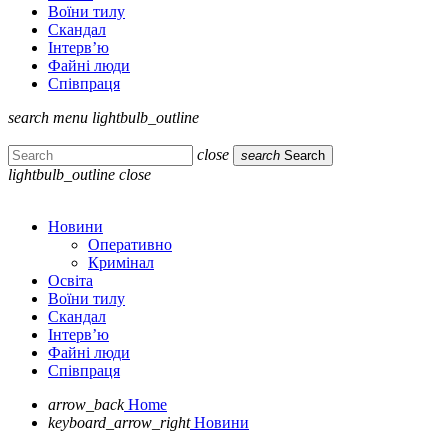
Воїни тилу
Скандал
Інтерв’ю
Файні люди
Співпраця
search
menu
lightbulb_outline
close
search
Search
lightbulb_outline
close
Новини
Оперативно
Кримінал
Освіта
Воїни тилу
Скандал
Інтерв’ю
Файні люди
Співпраця
arrow_back
Home
keyboard_arrow_right
Новини