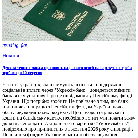
trending_flat
Новини
Деяким тернополянам припинять надсилати пенсії на картку: що треба
зробити до 15 вересня
Частині українців, які отримують пенсії та інші державні
соціальні виплати через "Укрексімбанк", доведеться змінити
банківську установу. Про це повідомили у Пенсійному фонді
України. Що потрібно зробити Це пов'язано з тим, що банк
припиняє співпрацю з Пенсійним фондом України щодо
обслуговування таких рахунків. Щоб і надалі отримувати
кошти на банківську картку, необхідно встигнути подати заяву
до визначеної дати. Акціонерне товариство "Укрексімбанк"
повідомило про припинення з 1 жовтня 2026 року співпраці з
Пенсійним фондом України в частині обслуговування