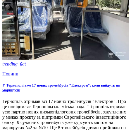
trending_flat
Новини
У Тернополі вже 17 нових тролейбусів “Електрон”: коли вийдуть на
маршрути
Тернопіль отримав всі 17 нових тролейбусів "Електрон". Про
це повідомляє Тернопільська міська рада. "Тернопіль отримав
усю партію нових низькопідлогових тролейбусів, закуплених
у межах проєкту за підтримки Європейського інвестиційного
банку. 9 сучасних тролейбусів уже курсують містом на
маршрутах №2 та №10. Ще 8 тролейбусів днями прийняли на