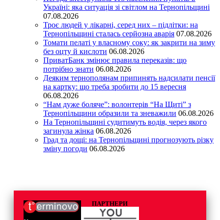
Україні: яка ситуація зі світлом на Тернопільщині
07.08.2026
Троє людей у лікарні, серед них – підлітки: на
Тернопільщині сталась серйозна аварія
07.08.2026
Томати пелаті у власному соку: як закрити на зиму
без оцту й кислоти
06.08.2026
ПриватБанк змінює правила переказів: що
потрібно знати
06.08.2026
Деяким тернополянам припинять надсилати пенсії
на картку: що треба зробити до 15 вересня
06.08.2026
“Нам дуже боляче”: волонтерів “На Щиті” з
Тернопільщини образили та зневажили
06.08.2026
На Тернопільщині судитимуть водія, через якого
загинула жінка
06.08.2026
Град та дощі: на Тернопільщині прогнозують різку
зміну погоди
06.08.2026
ПАРТНЕРИ