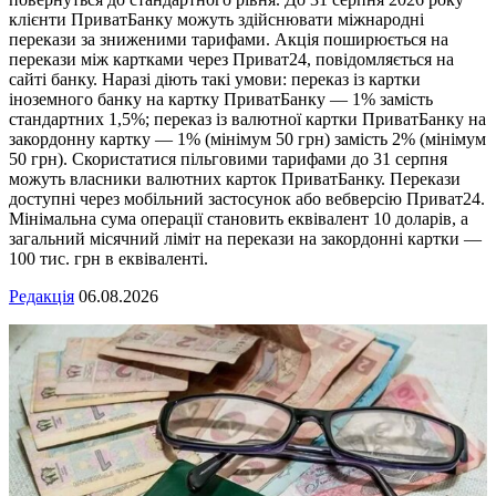
клієнти ПриватБанку можуть здійснювати міжнародні
перекази за зниженими тарифами. Акція поширюється на
перекази між картками через Приват24, повідомляється на
сайті банку. Наразі діють такі умови: переказ із картки
іноземного банку на картку ПриватБанку — 1% замість
стандартних 1,5%; переказ із валютної картки ПриватБанку на
закордонну картку — 1% (мінімум 50 грн) замість 2% (мінімум
50 грн). Скористатися пільговими тарифами до 31 серпня
можуть власники валютних карток ПриватБанку. Перекази
доступні через мобільний застосунок або вебверсію Приват24.
Мінімальна сума операції становить еквівалент 10 доларів, а
загальний місячний ліміт на перекази на закордонні картки —
100 тис. грн в еквіваленті.
Редакція
06.08.2026