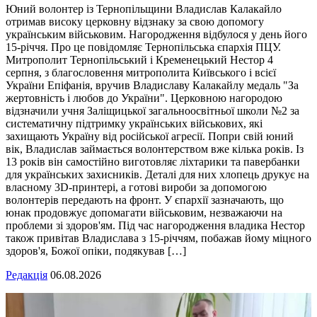
Юний волонтер із Тернопільщини Владислав Калакайло
отримав високу церковну відзнаку за свою допомогу
українським військовим. Нагородження відбулося у день його
15-річчя. Про це повідомляє Тернопільська єпархія ПЦУ.
Митрополит Тернопільський і Кременецький Нестор 4
серпня, з благословення митрополита Київського і всієї
України Епіфанія, вручив Владиславу Калакайлу медаль "За
жертовність і любов до України". Церковною нагородою
відзначили учня Заліщицької загальноосвітньої школи №2 за
систематичну підтримку українських військових, які
захищають Україну від російської агресії. Попри свій юний
вік, Владислав займається волонтерством вже кілька років. Із
13 років він самостійно виготовляє ліхтарики та павербанки
для українських захисників. Деталі для них хлопець друкує на
власному 3D-принтері, а готові вироби за допомогою
волонтерів передають на фронт. У єпархії зазначають, що
юнак продовжує допомагати військовим, незважаючи на
проблеми зі здоров'ям. Під час нагородження владика Нестор
також привітав Владислава з 15-річчям, побажав йому міцного
здоров'я, Божої опіки, подякував […]
Редакція
06.08.2026