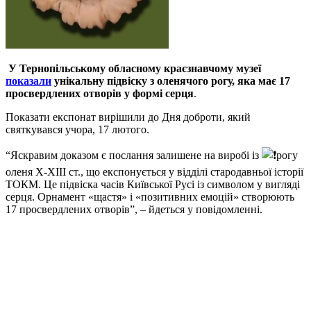
У Тернопільському обласному краєзнавчому музеї
показали
унікальну підвіску з оленячого рогу, яка має 17
просвердлених отворів у формі серця
.
Показати експонат вирішили до Дня доброти, який
святкувався учора, 17 лютого.
“Яскравим доказом є послання залишене на виробі із
рогу
оленя X-XIII ст., що експонується у відділі стародавньої історії
ТОКМ. Це підвіска часів Київської Русі із символом у вигляді
серця. Орнамент «щастя» і «позитивних емоцій» створюють
17 просвердлених отворів”, – йдеться у повідомленні.