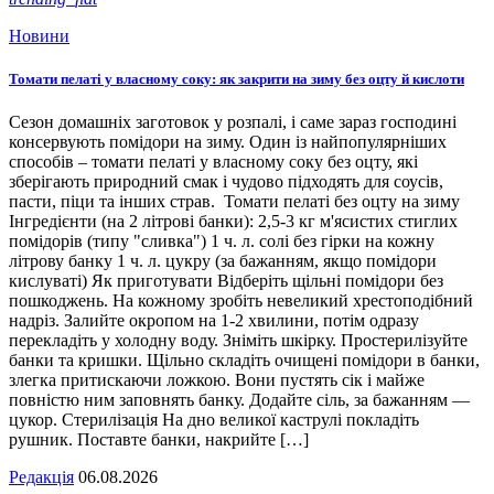
Новини
Томати пелаті у власному соку: як закрити на зиму без оцту й кислоти
Сезон домашніх заготовок у розпалі, і саме зараз господині
консервують помідори на зиму. Один із найпопулярніших
способів – томати пелаті у власному соку без оцту, які
зберігають природний смак і чудово підходять для соусів,
пасти, піци та інших страв. Томати пелаті без оцту на зиму
Інгредієнти (на 2 літрові банки): 2,5-3 кг м'ясистих стиглих
помідорів (типу "сливка") 1 ч. л. солі без гірки на кожну
літрову банку 1 ч. л. цукру (за бажанням, якщо помідори
кислуваті) Як приготувати Відберіть щільні помідори без
пошкоджень. На кожному зробіть невеликий хрестоподібний
надріз. Залийте окропом на 1-2 хвилини, потім одразу
перекладіть у холодну воду. Зніміть шкірку. Простерилізуйте
банки та кришки. Щільно складіть очищені помідори в банки,
злегка притискаючи ложкою. Вони пустять сік і майже
повністю ним заповнять банку. Додайте сіль, за бажанням —
цукор. Стерилізація На дно великої каструлі покладіть
рушник. Поставте банки, накрийте […]
Редакція
06.08.2026