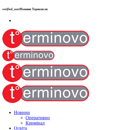
verified_user
Новини Тернополя
Новини
Оперативно
Кримінал
Освіта