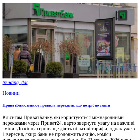
trending_flat
Новини
ПриватБанк змінює правила переказів: що потрібно знати
Клієнтам ПриватБанку, які користуються міжнародними
переказами через Приват24, варто звернути увагу на важливі
зміни. До кінця серпня ще діють пільгові тарифи, однак уже з
1 вересня, якщо банк не продовжить акцію, комісії
повернуться до стандартного рівня. До 31 серпня 2026 року