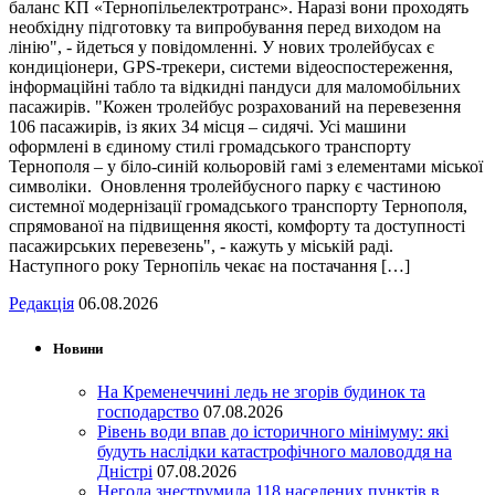
баланс КП «Тернопільелектротранс». Наразі вони проходять
необхідну підготовку та випробування перед виходом на
лінію", - йдеться у повідомленні. У нових тролейбусах є
кондиціонери, GPS-трекери, системи відеоспостереження,
інформаційні табло та відкидні пандуси для маломобільних
пасажирів. "Кожен тролейбус розрахований на перевезення
106 пасажирів, із яких 34 місця – сидячі. Усі машини
оформлені в єдиному стилі громадського транспорту
Тернополя – у біло-синій кольоровій гамі з елементами міської
символіки. Оновлення тролейбусного парку є частиною
системної модернізації громадського транспорту Тернополя,
спрямованої на підвищення якості, комфорту та доступності
пасажирських перевезень", - кажуть у міській раді.
Наступного року Тернопіль чекає на постачання […]
Редакція
06.08.2026
Новини
На Кременеччині ледь не згорів будинок та
господарство
07.08.2026
Рівень води впав до історичного мінімуму: які
будуть наслідки катастрофічного маловоддя на
Дністрі
07.08.2026
Негода знеструмила 118 населених пунктів в