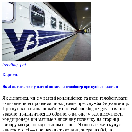
trending_flat
Корисне
Як дізнатися, чи є у вагоні потяга кондиціонер при купівлі квитків
Як дізнатися, чи є у вагоні кондиціонер та куди телефонувати,
якщо виникла проблема, повідомляє пресслужба Укрзалізниці.
При купівлі квитка онлайн у системі booking.uz.gov.ua варто
уважно придивитися до обраного вагона: у разі відсутності
кондиціонера він матиме відповідну позначку на сторінці
вибору місця, поряд із типом вагона. Якщо пасажир купує
квиток у касі — про наявність кондиціонера необхідно