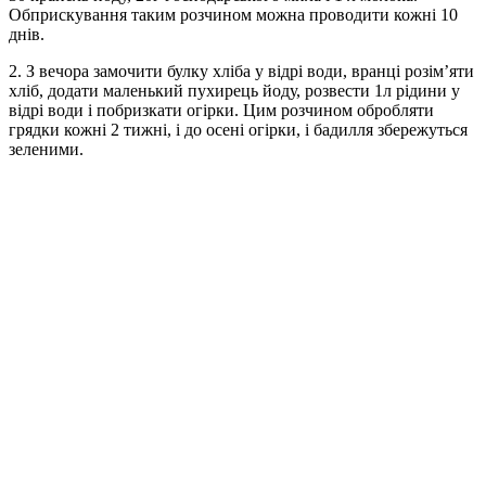
Обприскування таким розчином можна проводити кожні 10
днів.
2. З вечора замочити булку хліба у відрі води, вранці розім’яти
хліб, додати маленький пухирець йоду, розвести 1л рідини у
відрі води і побризкати огірки. Цим розчином обробляти
грядки кожні 2 тижні, і до осені огірки, і бадилля збережуться
зеленими.