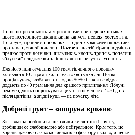
Порошок розсипають між рослинами при перших ознаках
цього нестерпного шкідника: на капусті, перцях, хостах і т.д.
Пo-друге, гірчичний порошок — один з компонентів настою
проти капустяної попелиці. По-третє, настій гірчиці відмінно
працює проти вогнівки, пильщиків, клопів, трипсів, попелиці,
яблуневої плодожерки та інших листогризучих гусениць.
Для його приготування 100 грам гірчичного порошку
заливають 10 літрами води і настоюють два дні. Потім
проціджують, розбавляють водою 50:50 і в кожне відро
додають по 40 грам мила для кращого прилипання. Яблуні
рекомендують обприскувати цим настоєм через 15-20 днів
після цвітіння, a ягідні кущі — на початку літа.
Добрий грунт – запорука врожаю
Зола здатна поліпшити показники кислотності грунту,
зробивши ee слабокислою або нейтральною. Крім того, це
хороше джерело легкозасвоюваного фосфору і калію, o нестачі