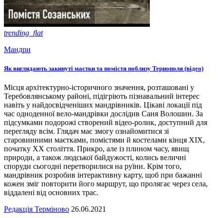
trending_flat
Мандри
Як виглядають закинуті маєтки та помістя поблизу Тернополя (відео)
Місця архітектурно-історичного значення, розташовані у
Теребовлянському районі, підігріють пізнавальний інтерес
навіть у найдосвідченіших мандрівників. Цікаві локації під
час одноденної вело-мандрівки дослідив Саня Волошин. За
підсумками подорожі створений відео-ролик, доступний для
перегляду всім. Глядач має змогу ознайомитися зі
старовинними маєтками, помістями й костелами кінця XIX,
початку XX століття. Прикро, але із плином часу, явищ
природи, а також людської байдужості, колись величні
споруди сьогодні перетворилися на руїни. Крім того,
мандрівник розробив інтерактивну карту, щоб при бажанні
кожен зміг повторити його маршрут, що пролягає через села,
віддалені від основних трас.
Редакція Терміново
26.06.2021