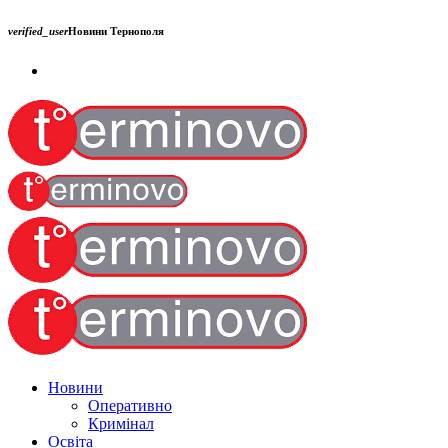
verified_user
Новини Тернополя
Новини
Оперативно
Кримінал
Освіта