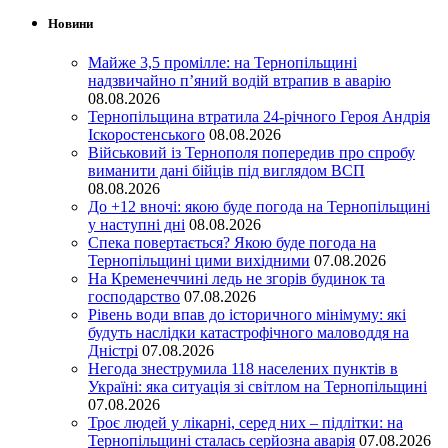
Новини
Майже 3,5 промілле: на Тернопільщині
надзвичайно п’яний водій втрапив в аварію
08.08.2026
Тернопільщина втратила 24-річного Героя Андрія
Іскоростенського
08.08.2026
Військовий із Тернополя попередив про спробу
виманити дані бійців під виглядом ВСП
08.08.2026
До +12 вночі: якою буде погода на Тернопільщині
у наступні дні
08.08.2026
Спека повертається? Якою буде погода на
Тернопільщині цими вихідними
07.08.2026
На Кременеччині ледь не згорів будинок та
господарство
07.08.2026
Рівень води впав до історичного мінімуму: які
будуть наслідки катастрофічного маловоддя на
Дністрі
07.08.2026
Негода знеструмила 118 населених пунктів в
Україні: яка ситуація зі світлом на Тернопільщині
07.08.2026
Троє людей у лікарні, серед них – підлітки: на
Тернопільщині сталась серйозна аварія
07.08.2026