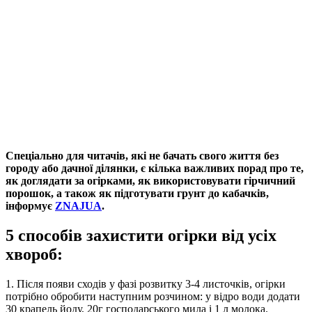
Спеціально для читачів, які не бачать свого життя без
городу або дачної ділянки, є кілька важливих порад про те,
як доглядати за огірками, як використовувати гірчичний
порошок, а також як підготувати грунт до кабачків,
інформує
ZNAJUA
.
5 способів захистити огірки від усіх
хвороб:
1. Після появи сходів у фазі розвитку 3-4 листочків, огірки
потрібно обробити наступним розчином: у відро води додати
30 крапель йоду, 20г господарського мила і 1 л молока.