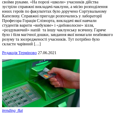
своїми руками. «На порозі «школи» учасників дійства
зустріли справжні викладачі-чаклуни, а місію розподілення
юних героїв по факультетах було доручено Сортувальному
Капелюху. Справжні пригоди розпочались у лабораторії
Професора Горація Слізнорта, викладачі якої навчали
студентів варити «вибухове» і «дибоволосне» зілля,
«роздуваючий» напій та іншу чаклунську всячину. Гаряче
було і біля магічної дошки, завдання якої вимагали неабиякого
розуму та зосередженості учасників. Тут потрібно було
скласти чарівний […]
Редакція Терміново
27.06.2021
trending_flat