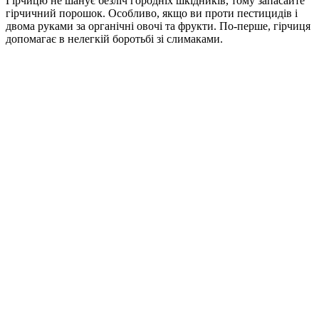
Гірчицю не шанує безліч городніх шкідників, тому запасайте
гірчичний порошок. Особливо, якщо ви проти пестицидів і
двома руками за органічні овочі та фрукти. Пo-перше, гірчиця
допомагає в нелегкій боротьбі зі слимаками.