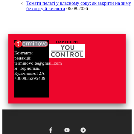
Томати пелаті у власному соку: як закрити на зиму
без оцту й кислоти
06.08.2026
ПАРТНЕРИ
Контакти
редакції:
terminovo.te@gmail.com
м. Тернопіль,
Кульчицької 2А
+380935295439