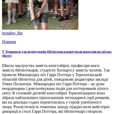
trending_flat
Новини
У Тернополі для відвідувачів бібліотеки влаштували перегони на мітлах
(фото)
Школа чаклунства замість книгозбірні, професори-маги
замість бібліотекарів, студенти Хогвартсу замість читачів. Так
провели Міжнародну ніч Гаррі Поттера у Тернопільській
обласній бібліотеці для дітей, повідомляє редакторка закладу
Уляна Пилипчук. Міжнародна ніч Гаррі Поттера – це дуже
неординарна і довгоочікувана подія для поттероманів цілого
світу. В головній дитячій книгозбірні Тернопільщини вона
зібрала найпалкіших прихильників легендарної серії романів,
які на декілька годин перевтілились у героїв улюбленого
твору. Реалістичність тематики заходу підкреслили майстерні
декорації в стилі Гаррі Поттера, які бібліотекарі створили