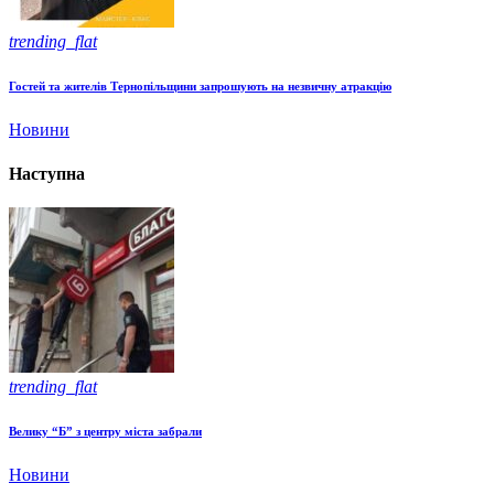
trending_flat
Гостей та жителів Тернопільщини запрошують на незвичну атракцію
Новини
Наступна
trending_flat
Велику “Б” з центру міста забрали
Новини