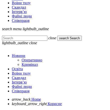
Воїни тилу
Скандал
Інтерв’ю
Файні люди
Співпраця
search
menu
lightbulb_outline
close
search
Search
lightbulb_outline
close
Новини
Оперативно
Кримінал
Освіта
Воїни тилу
Скандал
Інтерв’ю
Файні люди
Співпраця
arrow_back
Home
keyboard_arrow_right
Корисне