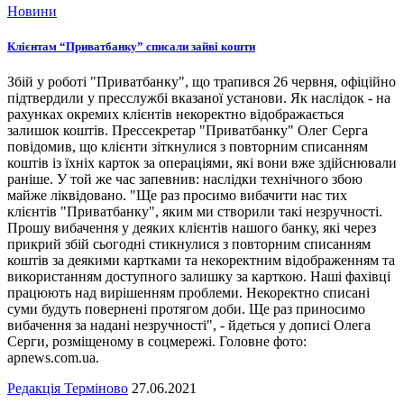
Новини
Клієнтам “Приватбанку” списали зайві кошти
Збій у роботі "Приватбанку", що трапився 26 червня, офіційно
підтвердили у пресслужбі вказаної установи. Як наслідок - на
рахунках окремих клієнтів некоректно відображається
залишок коштів. Прессекретар "Приватбанку" Олег Серга
повідомив, що клієнти зіткнулися з повторним списанням
коштів із їхніх карток за операціями, які вони вже здійснювали
раніше. У той же час запевнив: наслідки технічного збою
майже ліквідовано. "Ще раз просимо вибачити нас тих
клієнтів "Приватбанку", яким ми створили такі незручності.
Прошу вибачення у деяких клієнтів нашого банку, які через
прикрий збій сьогодні стикнулися з повторним списанням
коштів за деякими картками та некоректним відображенням та
використанням доступного залишку за карткою. Наші фахівці
працюють над вирішенням проблеми. Некоректно списані
суми будуть повернені протягом доби. Ще раз приносимо
вибачення за надані незручності", - йдеться у дописі Олега
Серги, розміщеному в соцмережі. Головне фото:
apnews.com.ua.
Редакція Терміново
27.06.2021