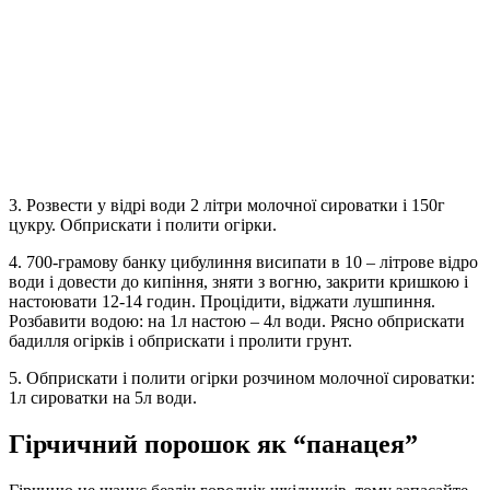
3. Розвести у відрі води 2 літри молочної сироватки і 150г
цукру. Обприскати і полити огірки.
4. 700-грамову банку цибулиння висипати в 10 – літрове відро
води і довести до кипіння, зняти з вогню, закрити кришкою і
настоювати 12-14 годин. Процідити, віджати лушпиння.
Розбавити водою: на 1л настою – 4л води. Рясно обприскати
бадилля огірків і обприскати і пролити грунт.
5. Обприскати і полити огірки розчином молочної сироватки:
1л сироватки на 5л води.
Гірчичний порошок як “панацея”