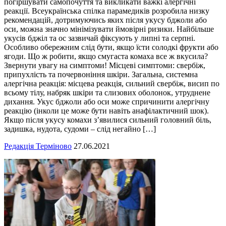
погіршувати самопочуття та викликати важкі алергічні
реакції. Всеукраїнська спілка парамедиків розробила низку
рекомендацій, дотримуючись яких після укусу бджоли або
оси, можна значно мінімізувати ймовірні ризики. Найбільше
укусів бджіл та ос зазвичай фіксують у липні та серпні.
Особливо обережним слід бути, якщо їсти солодкі фрукти або
ягоди. Що ж робити, якщо смугаста комаха все ж вкусила?
Звернути увагу на симптоми! Місцеві симптоми: свербіж,
припухлість та почервоніння шкіри. Загальна, системна
алергічна реакція: місцева реакція, сильний свербіж, висип по
всьому тілу, набряк шкіри та слизових оболонок, утруднене
дихання. Укус бджоли або оси може спричинити алергічну
реакцію (інколи це може бути навіть анафілактичний шок).
Якщо після укусу комахи з’явилися сильний головний біль,
задишка, нудота, судоми – слід негайно […]
Редакція Терміново
27.06.2021