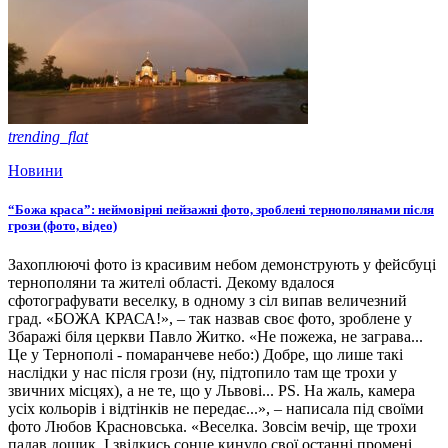
trending_flat
Новини
“Божа краса”: неймовірні пейзажні фото, зроблені тернополянами після
грози (фото, відео)
Захоплюючі фото із красивим небом демонструють у фейсбуці
тернополяни та жителі області. Декому вдалося
сфотографувати веселку, в одному з сіл випав величезний
град. «БОЖА КРАСА!», – так назвав своє фото, зроблене у
Збаражі біля церкви Павло Житко. «Не пожежа, не заграва...
Це у Тернополі - помаранчеве небо:) Добре, що лише такі
наслідки у нас після грози (ну, підтопило там ще трохи у
звичних місцях), а не те, що у Львові... РS. На жаль, камера
усіх кольорів і відтінків не передає...», – написала під своїми
фото Любов Красновська. «Веселка. Зовсім вечір, ще трохи
падав дощик. І звідкись сонце кинуло свої останні промені.