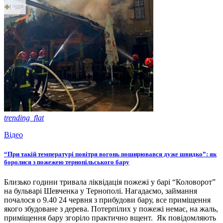
trending_flat
Відео
“При такій температурі повітря вогонь поширювався дуже швидко”: як
боролися з пожежею тернопільського бару
Близько години тривала ліквідація пожежі у барі “Коловорот”
на бульварі Шевченка у Тернополі. Нагадаємо, займання
почалося о 9.40 24 червня з прибудови бару, все приміщення
якого збудоване з дерева. Потерпілих у пожежі немає, на жаль,
приміщення бару згоріло практично вщент. Як повідомляють