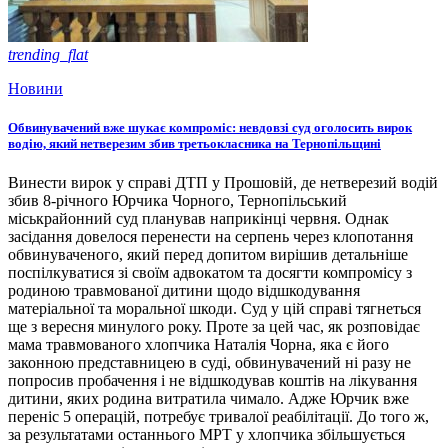
trending_flat
Новини
Обвинувачений вже шукає компроміс: невдовзі суд оголосить вирок
водію, який нетверезим збив третьокласника на Тернопільщині
Винести вирок у справі ДТП у Прошовій, де нетверезий водій
збив 8-річного Юрчика Чорного, Тернопільський
міськрайонний суд планував наприкінці червня. Однак
засідання довелося перенести на серпень через клопотання
обвинуваченого, який перед допитом вирішив детальніше
поспілкуватися зі своїм адвокатом та досягти компромісу з
родиною травмованої дитини щодо відшкодування
матеріальної та моральної шкоди. Суд у цій справі тягнеться
ще з вересня минулого року. Проте за цей час, як розповідає
мама травмованого хлопчика Наталія Чорна, яка є його
законною представницею в суді, обвинувачений ні разу не
попросив пробачення і не відшкодував коштів на лікування
дитини, яких родина витратила чимало. Адже Юрчик вже
переніс 5 операцій, потребує тривалої реабілітації. До того ж,
за результатами останнього МРТ у хлопчика збільшується