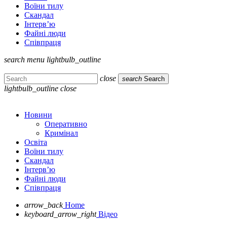
Воїни тилу
Скандал
Інтерв’ю
Файні люди
Співпраця
search
menu
lightbulb_outline
close
search
Search
lightbulb_outline
close
Новини
Оперативно
Кримінал
Освіта
Воїни тилу
Скандал
Інтерв’ю
Файні люди
Співпраця
arrow_back
Home
keyboard_arrow_right
Відео