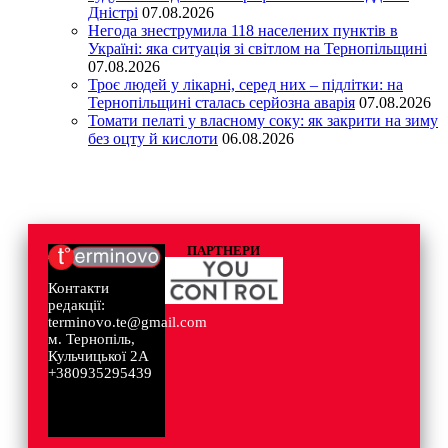
Дністрі
07.08.2026
Негода знеструмила 118 населених пунктів в
Україні: яка ситуація зі світлом на Тернопільщині
07.08.2026
Троє людей у лікарні, серед них – підлітки: на
Тернопільщині сталась серйозна аварія
07.08.2026
Томати пелаті у власному соку: як закрити на зиму
без оцту й кислоти
06.08.2026
ПАРТНЕРИ
Контакти
редакції:
terminovo.te@gmail.com
м. Тернопіль,
Кульчицької 2А
+380935295439