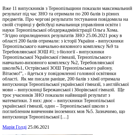
Вже 11 випускників з Тернопільщини показали максимальний
результат під час ЗНО та отримали по 200 балів із різних
предметів. Про чергові результати тестування повідомила на
своїй сторінці у фейсбуці начальниця управління освіти і
науки Тернопільської облдержадміністрації Ольга Хома.
“Згідно оприлюднених результатів ЗНО 25.06.2021 року в
області 200 балів отримали: з історії України - випускники
Тернопільського навчально-виховного комплексу №9 та
Теребовлянської ЗОШ #1; з біології - випускники
Тернопільської Української гімназії, Тернопільського
навчально-виховного комплексу №2, Теребовлянської
школи№1, Острівської ЗОШ Тернопільського району.
Вітаємо!”, - йдеться у повідомленні головної освітянки
області. Як ми писали раніше, 200 балів з хімії отримала
випускниця Тернопільської української гімназії, з англійської
мови – випускниці Бережанської і Зборівської гімназії. Ще
троє учасників ЗНО показали найвищий результат з
математики. З них: двоє – випускники Тернопільської
української гімназії, один – Тернопільської школи з
поглибленим вивченням іноземних мов №5. Зазначимо, що
випускниця Тернопільської […]
Марія Голді
25.06.2021