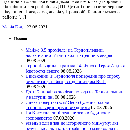
пухлина в голові, яка є наслідком гематоми, яка утворилася
від тріщини в черепі після ДТП. Дитині призначили чергове
лікування. Нагадаємо, аварія у Прошовій Тернопільського
району, […]
Марія Голді
22.06.2021
Новини
Майже 3,5 промілле: на Тернопільщині
надзвичайно п’яний водій втрапив в аварію
08.08.2026
Тернопільщина втратила 24-річного Героя Андрія
Іскоростенського
08.08.2026
Військовий із Тернополя попередив про спробу
виманити дані бійців під виглядом ВСП
08.08.2026
До +12 вночі: якою буде погода на Тернопільщині
у наступні дні
08.08.2026
Спека повертається? Якою буде погода на
Тернопільщині цими вихідними
07.08.2026
На Кременеччині ледь не згорів будинок та
господарство
07.08.2026
Рівень води впав до історичного мінімуму: які
будуть наслідки катастрофічного маловоддя на