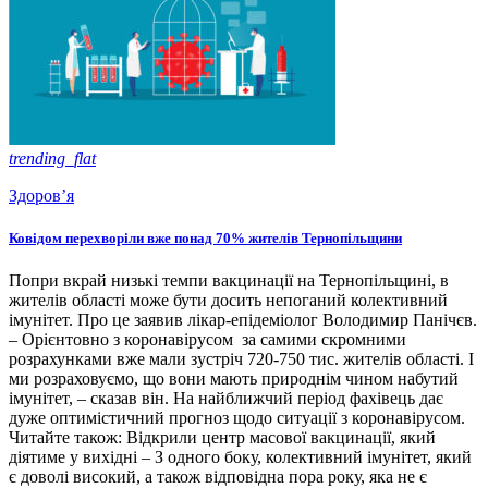
trending_flat
Здоров’я
Ковідом перехворіли вже понад 70% жителів Тернопільщини
Попри вкрай низькі темпи вакцинації на Тернопільщині, в
жителів області може бути досить непоганий колективний
імунітет. Про це заявив лікар-епідеміолог Володимир Панічєв.
– Орієнтовно з коронавірусом за самими скромними
розрахунками вже мали зустріч 720-750 тис. жителів області. І
ми розраховуємо, що вони мають природнім чином набутий
імунітет, – сказав він. На найближчий період фахівець дає
дуже оптимістичний прогноз щодо ситуації з коронавірусом.
Читайте також: Відкрили центр масової вакцинації, який
діятиме у вихідні – З одного боку, колективний імунітет, який
є доволі високий, а також відповідна пора року, яка не є