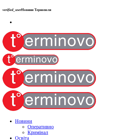
verified_user
Новини Тернополя
Новини
Оперативно
Кримінал
Освіта