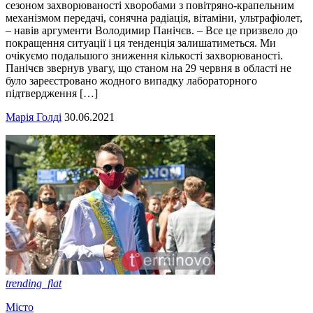
сезоном захворюваності хворобами з повітряно-крапельним
механізмом передачі, сонячна радіація, вітаміни, ультрафіолет,
– навів аргументи Володимир Панічєв. – Все це призвело до
покращення ситуації і ця тенденція залишатиметься. Ми
очікуємо подальшого зниження кількості захворюваності.
Панічєв звернув увагу, що станом на 29 червня в області не
було зареєстровано жодного випадку лабораторного
підтвердження […]
Марія Голді
30.06.2021
trending_flat
Місто