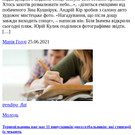
Хтось захотів розмалювати небо...», –ділиться емоціями від
побаченого Зіна Кушнірук. Андрій Кір зробив з салону авто
художнє мистецьке фото. «Нагадування, що після дощу
завжди виходить сонце», – написав він. Біля Івачева відкрили
сьогодні пляж. Юрій Кулик поділився фотографіями звідти.
[…]
Марія Голді
25.06.2021
trending_flat
Молодь
Тернопільщина вже має 11 випускників-двохсотбальників: які стипендії
їх чекають