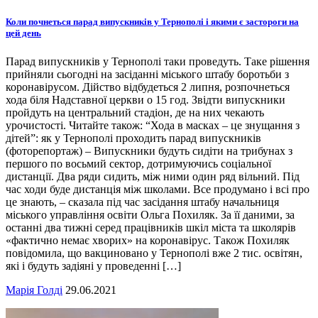
Коли почнеться парад випускників у Тернополі і якими є застороги на
цей день
Парад випускників у Тернополі таки проведуть. Таке рішення
прийняли сьогодні на засіданні міського штабу боротьби з
коронавірусом. Дійство відбудеться 2 липня, розпочнеться
хода біля Надставної церкви о 15 год. Звідти випускники
пройдуть на центральний стадіон, де на них чекають
урочистості. Читайте також: “Хода в масках – це знущання з
дітей”: як у Тернополі проходить парад випускників
(фоторепортаж) – Випускники будуть сидіти на трибунах з
першого по восьмий сектор, дотримуючись соціальної
дистанції. Два ряди сидить, між ними один ряд вільний. Під
час ходи буде дистанція між школами. Все продумано і всі про
це знають, – сказала під час засідання штабу начальниця
міського управління освіти Ольга Похиляк. За її даними, за
останні два тижні серед працівників шкіл міста та школярів
«фактично немає хворих» на коронавірус. Також Похиляк
повідомила, що вакциновано у Тернополі вже 2 тис. освітян,
які і будуть задіяні у проведенні […]
Марія Голді
29.06.2021