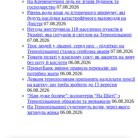
На Кременеччині ледь не згорів будинок та
господарство
07.08.2026
Рівень води впав до історичного мінімуму: які
будуть наслідки катастрофічного маловоддя на
Дністрі
07.08.2026
Негода знеструмила 118 населених пунктів в
Україні: яка ситуація зі світлом на Тернопільщині
07.08.2026
Троє людей у лікарні, серед них – підлітки: на
Тернопільщині сталась серйозна аварія
07.08.2026
Томати пелаті у власному соку: як закрити на зиму
без оцту й кислоти
06.08.2026
ПриватБанк змінює правила переказів: що
потрібно знати
06.08.2026
Деяким тернополянам припинять надсилати пенсії
на картку: що треба зробити до 15 вересня
06.08.2026
“Нам дуже боляче”: волонтерів “На Щиті” з
Тернопільщини образили та зневажили
06.08.2026
На Тернопільщині судитимуть водія, через якого
загинула жінка
06.08.2026