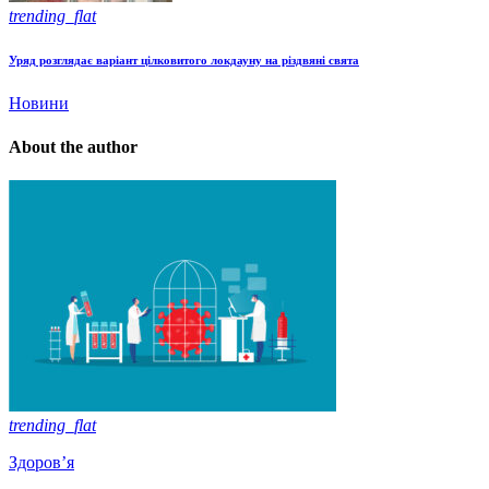
trending_flat
Уряд розглядає варіант цілковитого локдауну на різдвяні свята
Новини
About the author
trending_flat
Здоров’я