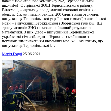
навчально-виховного комплексу №2, Теребовлянської
школи№1, Острівської ЗОШ Тернопільського району.
Вітаємо!”, - йдеться у повідомленні головної освітянки
області. Як ми писали раніше, 200 балів з хімії отримала
випускниця Тернопільської української гімназії, з англійської
мови – випускниці Бережанської і Зборівської гімназії. Ще
троє учасників ЗНО показали найвищий результат з
математики. З них: двоє – випускники Тернопільської
української гімназії, один – Тернопільської школи з
поглибленим вивченням іноземних мов №5. Зазначимо, що
випускниця Тернопільської […]
Марія Голді
25.06.2021