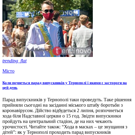
trending_flat
Місто
Коли почнеться парад випускників у Тернополі і якими є застороги на
цей день
Парад випускників у Тернополі таки проведуть. Таке рішення
прийняли сьогодні на засіданні міського штабу боротьби з
коронавірусом. Дійство відбудеться 2 липня, розпочнеться
хода біля Надставної церкви о 15 год. Звідти випускники
пройдуть на центральний стадіон, де на них чекають
урочистості. Читайте також: “Хода в масках – це знущання з
дітей”: як у Тернополі проходить парад випускників