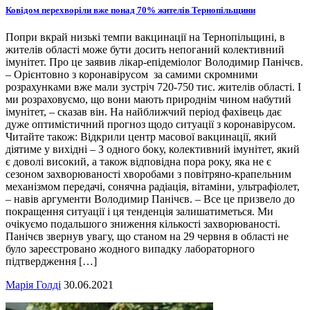
Ковідом перехворіли вже понад 70% жителів Тернопільщини
Попри вкрай низькі темпи вакцинації на Тернопільщині, в
жителів області може бути досить непоганий колективний
імунітет. Про це заявив лікар-епідеміолог Володимир Панічєв.
– Орієнтовно з коронавірусом за самими скромними
розрахунками вже мали зустріч 720-750 тис. жителів області. І
ми розраховуємо, що вони мають природнім чином набутий
імунітет, – сказав він. На найближчий період фахівець дає
дуже оптимістичний прогноз щодо ситуації з коронавірусом.
Читайте також: Відкрили центр масової вакцинації, який
діятиме у вихідні – З одного боку, колективний імунітет, який
є доволі високий, а також відповідна пора року, яка не є
сезоном захворюваності хворобами з повітряно-крапельним
механізмом передачі, сонячна радіація, вітаміни, ультрафіолет,
– навів аргументи Володимир Панічєв. – Все це призвело до
покращення ситуації і ця тенденція залишатиметься. Ми
очікуємо подальшого зниження кількості захворюваності.
Панічєв звернув увагу, що станом на 29 червня в області не
було зареєстровано жодного випадку лабораторного
підтвердження […]
Марія Голді
30.06.2021