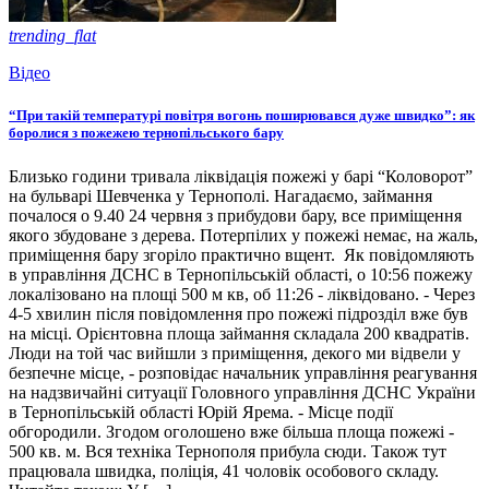
trending_flat
Відео
“При такій температурі повітря вогонь поширювався дуже швидко”: як
боролися з пожежею тернопільського бару
Близько години тривала ліквідація пожежі у барі “Коловорот”
на бульварі Шевченка у Тернополі. Нагадаємо, займання
почалося о 9.40 24 червня з прибудови бару, все приміщення
якого збудоване з дерева. Потерпілих у пожежі немає, на жаль,
приміщення бару згоріло практично вщент. Як повідомляють
в управління ДСНС в Тернопільській області, о 10:56 пожежу
локалізовано на площі 500 м кв, об 11:26 - ліквідовано. - Через
4-5 хвилин після повідомлення про пожежі підрозділ вже був
на місці. Орієнтовна площа займання складала 200 квадратів.
Люди на той час вийшли з приміщення, декого ми відвели у
безпечне місце, - розповідає начальник управління реагування
на надзвичайні ситуації Головного управління ДСНС України
в Тернопільській області Юрій Ярема. - Місце події
обгородили. Згодом оголошено вже більша площа пожежі -
500 кв. м. Вся техніка Тернополя прибула сюди. Також тут
працювала швидка, поліція, 41 чоловік особового складу.