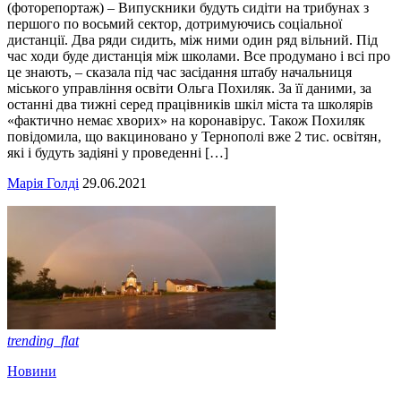
(фоторепортаж) – Випускники будуть сидіти на трибунах з
першого по восьмий сектор, дотримуючись соціальної
дистанції. Два ряди сидить, між ними один ряд вільний. Під
час ходи буде дистанція між школами. Все продумано і всі про
це знають, – сказала під час засідання штабу начальниця
міського управління освіти Ольга Похиляк. За її даними, за
останні два тижні серед працівників шкіл міста та школярів
«фактично немає хворих» на коронавірус. Також Похиляк
повідомила, що вакциновано у Тернополі вже 2 тис. освітян,
які і будуть задіяні у проведенні […]
Марія Голді
29.06.2021
trending_flat
Новини