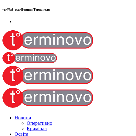
verified_user
Новини Тернополя
Новини
Оперативно
Кримінал
Освіта