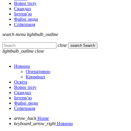
Воїни тилу
Скандал
Інтерв’ю
Файні люди
Співпраця
search
menu
lightbulb_outline
close
search
Search
lightbulb_outline
close
Новини
Оперативно
Кримінал
Освіта
Воїни тилу
Скандал
Інтерв’ю
Файні люди
Співпраця
arrow_back
Home
keyboard_arrow_right
Новини