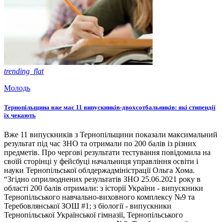
trending_flat
Молодь
Тернопільщина вже має 11 випускників-двохсотбальників: які стипендії
їх чекають
Вже 11 випускників з Тернопільщини показали максимальний
результат під час ЗНО та отримали по 200 балів із різних
предметів. Про чергові результати тестування повідомила на
своїй сторінці у фейсбуці начальниця управління освіти і
науки Тернопільської облдержадміністрації Ольга Хома.
“Згідно оприлюднених результатів ЗНО 25.06.2021 року в
області 200 балів отримали: з історії України - випускники
Тернопільського навчально-виховного комплексу №9 та
Теребовлянської ЗОШ #1; з біології - випускники
Тернопільської Української гімназії, Тернопільського