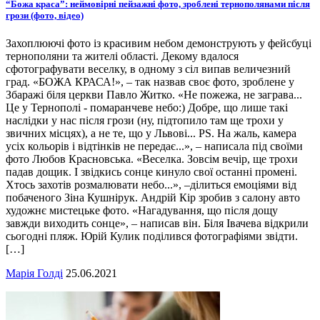
“Божа краса”: неймовірні пейзажні фото, зроблені тернополянами після
грози (фото, відео)
Захоплюючі фото із красивим небом демонструють у фейсбуці
тернополяни та жителі області. Декому вдалося
сфотографувати веселку, в одному з сіл випав величезний
град. «БОЖА КРАСА!», – так назвав своє фото, зроблене у
Збаражі біля церкви Павло Житко. «Не пожежа, не заграва...
Це у Тернополі - помаранчеве небо:) Добре, що лише такі
наслідки у нас після грози (ну, підтопило там ще трохи у
звичних місцях), а не те, що у Львові... РS. На жаль, камера
усіх кольорів і відтінків не передає...», – написала під своїми
фото Любов Красновська. «Веселка. Зовсім вечір, ще трохи
падав дощик. І звідкись сонце кинуло свої останні промені.
Хтось захотів розмалювати небо...», –ділиться емоціями від
побаченого Зіна Кушнірук. Андрій Кір зробив з салону авто
художнє мистецьке фото. «Нагадування, що після дощу
завжди виходить сонце», – написав він. Біля Івачева відкрили
сьогодні пляж. Юрій Кулик поділився фотографіями звідти.
[…]
Марія Голді
25.06.2021