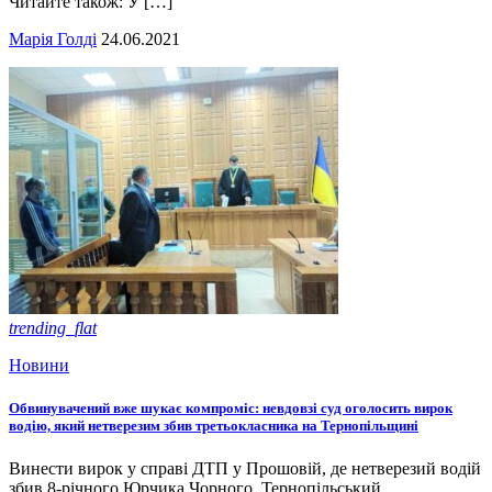
Читайте також: У […]
Марія Голді
24.06.2021
trending_flat
Новини
Обвинувачений вже шукає компроміс: невдовзі суд оголосить вирок
водію, який нетверезим збив третьокласника на Тернопільщині
Винести вирок у справі ДТП у Прошовій, де нетверезий водій
збив 8-річного Юрчика Чорного, Тернопільський