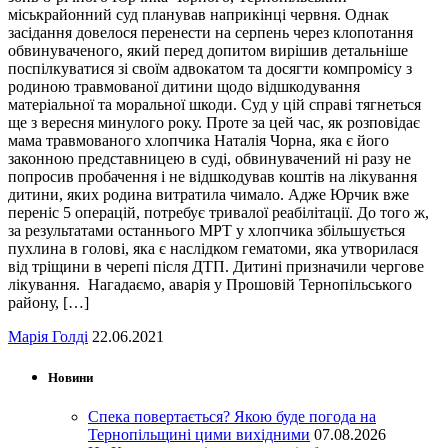
міськрайонний суд планував наприкінці червня. Однак
засідання довелося перенести на серпень через клопотання
обвинуваченого, який перед допитом вирішив детальніше
поспілкуватися зі своїм адвокатом та досягти компромісу з
родиною травмованої дитини щодо відшкодування
матеріальної та моральної шкоди. Суд у цій справі тягнеться
ще з вересня минулого року. Проте за цей час, як розповідає
мама травмованого хлопчика Наталія Чорна, яка є його
законною представницею в суді, обвинувачений ні разу не
попросив пробачення і не відшкодував коштів на лікування
дитини, яких родина витратила чимало. Адже Юрчик вже
переніс 5 операцій, потребує тривалої реабілітації. До того ж,
за результатами останнього МРТ у хлопчика збільшується
пухлина в голові, яка є наслідком гематоми, яка утворилася
від тріщини в черепі після ДТП. Дитині призначили чергове
лікування. Нагадаємо, аварія у Прошовій Тернопільського
району, […]
Марія Голді
22.06.2021
Новини
Спека повертається? Якою буде погода на
Тернопільщині цими вихідними
07.08.2026