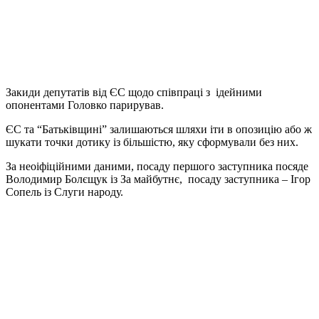
Закиди депутатів від ЄС щодо співпраці з ідейними
опонентами Головко парирував.
ЄС та “Батьківщині” залишаються шляхи іти в опозицію або ж
шукати точки дотику із більшістю, яку сформували без них.
За неоіфіційними даними, посаду першого заступника посяде
Володимир Болєщук із За майбутнє, посаду заступника – Ігор
Сопель із Слуги народу.