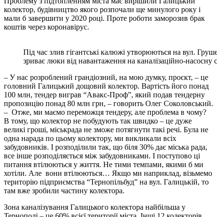
Проблему з підтопленням міста має вирішили Галицький
колектор, будівництво якого розпочали ще минулого року і
мали б завершити у 2020 році. Проте роботи заморозив брак
коштів через коронавірус.
Під час злив гігантські калюжі утворюються на вул. Груш
зриває люки від навантаження на каналізаційно-насосну 
– У нас розроблений грандіозний, на мою думку, проєкт, – це
головний Галицький дощовий колектор. Вартість його понад
100 млн, тендер виграв “Авакс-Проф”, який подав тендерну
пропозицію понад 80 млн грн, – говорить Олег Соколовський.
– Отже, ми маємо переможця тендеру, але проблема в чому?
В тому, що колектор не побудують так швидко – це дуже
великі гроші, міськрада не зможе потягнути такі речі. Була не
одна нарада по цьому колектору, ми викликали всіх
забудовників. І розподілили так, що біля 30% дає міська рада,
все інше розподіляється між забудовниками. І поступово ці
питання втілюються у життя. Не тими темпами, якими б ми
хотіли. Але вони втілюються… Якщо ми наприклад, візьмемо
територію підприємства “Тернопільбуд” на вул. Галицькій, то
там вже зробили частину колектора.
Зона каналізування Галицького колектора найбільша у
Тернополі – це 60% всієї території міста. Інші 12 колекторів