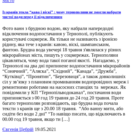
Місто
Із кранів текла “кава і віскі” : чому тернополяни не змогли набрати
чистої води перед її відключенням
Фото ванн з брудною водою, яку набрали напередодні
відключення водопостачання у Тернополі, публікують
користувачі соцмереж. Як тільки не називають з іронією
рідину, яка тече з кранів: кавою, віскі, шампанським,
фантою. Брудна вода увечері 18 травня з'являлася у різних
мікрорайонах міста, пишуть у соцмережах. Тернополяни
цікавляться, чому вода такої поганої якості. Нагадаємо, у
Тернополі на два дні припинене водопостачання мікрорайонів
“Сонячний”, “Аляска”, “Східний”, “Канада”, “Дружба”,
“Кутківці”, “Пронятин”, “Березовиця”, а також довколишніх
сіл у зв’язку з плановим промиванням водопровідних мереж і
ремонтними роботами на насосних станціях та мережах. Як
повідомили у КП “Тернопільводоканал”, постачання води
припиняється з 00 год 19 травня до 24 год 20 травня. Проте
багато тернополян розповідають, що брудна вода почала
тексти з кранів ще з 20.00 18 травня. “Або ванну мити, або
сидіти без води 2 дні” “То навіщо писати, що відключають в
00.00 год 19 травня, якщо ти […]
Євгенія Цебрій
19.05.2021