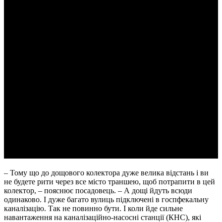
– Тому що до дощового колектора дуже велика відстань і ви
не будете рити через все місто траншею, щоб потрапити в цей
колектор, – пояснює посадовець. – А дощі йдуть всюди
одинаково. І дуже багато вулиць підключені в госпфекальну
каналізацію. Так не повинно бути. І коли йде сильне
навантаження на каналізаційно-насосні станції (КНС), які