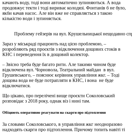
качають воду, тоді вони автоматично зупиняються. А вода
продовжує текти і тоді вириває колодязі. Фонтанів б не було,
якби качав насос. Але він вже не справляється з такою
кількістю води і зупиняється.
Проблему гейзерів на вул. Крушельницької нещодавно с
Зараз у міськраді працюють над цією проблемою, –
розробляють ряд проєктів з відключення дощових стоків в
КНС і переведення їх в дощовий колектор.
– Звісно треба буде багато рити. Але такими чином буде
відключена вул. Чорновола, Театральний майдан в вул.
Грушевського, – пояснює керівник управління жкг. – Тоді
дощова вода не буде потрапляти в КНС, і вона не буде
відключатися.
Що цікаво, про перелічені вище проєкти Соколовський
розповідає з
2018
року, однак віз і нині там.
Обіцяють оперативно реагувати на скарги про підтоплення
За словами Соколовського, в управління жкг неодноразово
надходять скарги про підтоплення. Причому топить навіті ті