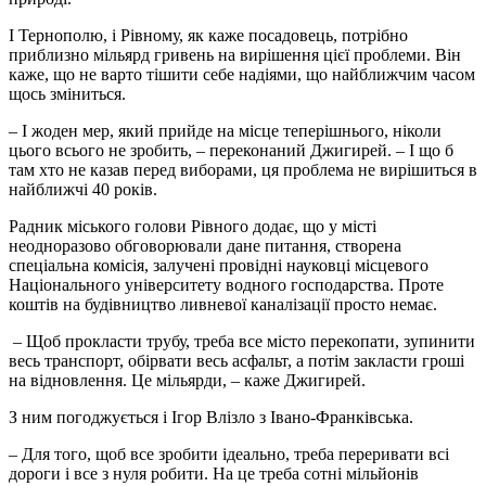
І Тернополю, і Рівному, як каже посадовець, потрібно
приблизно мільярд гривень на вирішення цієї проблеми. Він
каже, що не варто тішити себе надіями, що найближчим часом
щось зміниться.
– І жоден мер, який прийде на місце теперішнього, ніколи
цього всього не зробить, – переконаний Джигирей. – І що б
там хто не казав перед виборами, ця проблема не вирішиться в
найближчі 40 років.
Радник міського голови Рівного додає, що у місті
неодноразово обговорювали дане питання, створена
спеціальна комісія, залучені провідні науковці місцевого
Національного університету водного господарства. Проте
коштів на будівництво ливневої каналізації просто немає.
– Щоб прокласти трубу, треба все місто перекопати, зупинити
весь транспорт, обірвати весь асфальт, а потім закласти гроші
на відновлення. Це мільярди, – каже Джигирей.
З ним погоджується і Ігор Влізло з Івано-Франківська.
– Для того, щоб все зробити ідеально, треба переривати всі
дороги і все з нуля робити. На це треба сотні мільйонів