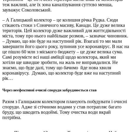
теж важливі, але їх зона каналізування суттєво менша,
зауважує Соколовський.
– А Галицький колектор – це колишня річка Рудка. Сюди
стікають стоки з Сонячного масиву, Канади. Це дуже велика
територія. Цей колектор дуже важливий для життєдіяльності
міста, тому про нього найбільше розмов, –
зазначає
чиновник.
– Думаю, що він буде на наступний рік. Взагалі то ми мали
завершити його цього року, зупинив усе коронавірус. В нас на
це пішло 60 млн з міського бюджету – це дуже велика сума.
Самі розумієте всі наші амбіції щодо колектора, який ми
хотіли ще швидше зробити, на жаль не виправдалися. Не
знаємо, що буде далі, тому що бачимо йде нова хвиля
коронавірусу. Думаю, що колектор буде вже на наступний
рік…
Через неефективні очисні споруди забруднюється став
Разом з Галицьким колектором планують побудувати і очисні
споруди. Адже зі стічними водами у став потрапляє багато
бруду, що шкодить водоймі. Тому очистка води вкрай
потрібна.