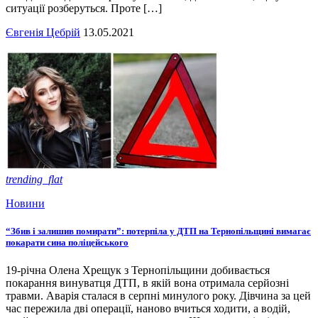
ситуації розберуться. Проте […]
Євгенія Цебрій
13.05.2021
trending_flat
Новини
“Збив і залишив помирати”: потерпіла у ДТП на Тернопільщині вимагає
покарати сина поліцейського
19-річна Олена Хрещук з Тернопільщини добивається
покарання винуватця ДТП, в якій вона отримала серйозні
травми. Аварія сталася в серпні минулого року. Дівчина за цей
час пережила дві операції, наново вчиться ходити, а водій,