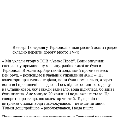
Ввечері 18 червня у Тернополі випав рясний дощ з градом.
складно перейти дорогу (фото: TV-4)
– Ми уклали угоду з ТОВ “Авакс Проф”. Вони закупили
спеціальну промивочну машину, раніше такої не було в
Тернополі. В колектор йде такий зонд, який промиває весь
цей бруд, – розповідає начальник управління ЖКГ. – Ці
колектори практично не діяли, вони були номінально, а зараз
вони всі прочищені і всі діючі. І ось під час останнього дощу
на Стадникової, яку завжди заливало, вода піднялася, бо злива
була шалена. Але минуло 20 хвилин і води вже не стало. Це
говорить про те що, що колектор чистий. Те, що він не
витримав стільки води і заблокувався, – це інше питання.
Тільки дощ пройшов – розблокувався, і вода пішла.
Прочищення решіток над колекторами у Тернополі проводять