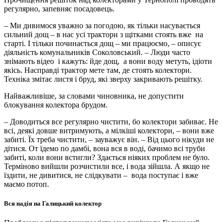
регулярно, запевняє посадовець.
– Ми дивимося уважно за погодою, як тільки насувається
сильний дощ – в нас усі трактори з щітками стоять вже на
старті. І тільки починається дощ – ми працюємо, – описує
діяльність комунальників Соколовський. – Люди часто
знімають відео і кажуть: йде дощ, а вони воду метуть, ідіоти
якісь. Насправді трактор мете там, де стоять колектори.
Техніка змітає листя і бруд, які зверху закривають решітку.
Найважливіше, за словами чиновника, не допустити
блокування колектора брудом.
– Доводиться все регулярно чистити, бо колектори забиває. Не
всі, деякі довше витримують, а
мілкіші колектори, – вони вже
забиті. Їх треба чистити, – зауважує він. – Від цього нікуди не
дітися. От їдемо по дамбі, вона вся в воді, бачимо всі труби
забиті, коли вони встигли? Здається ніяких проблем не було.
Терміново вийшли розчистили все, і вода зійшла. А якщо не
їздити, не дивитися, не слідкувати – вода поступає і вже
маємо потоп.
Вся надія на Галицький колектор