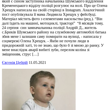
який є сином заступника начальника Шумського відділення
Кременецького відділу поліції розгулює на волі. Про це Олена
Хрещук написала на своїй сторінці в Instagram. Аналогічний
пост опублікувала її мама Людмила Хрещук у фейсбуці.
Матеріал містить фото з елементами насильства (ред.). “Він
далі їздить на машині, мотоциклі, тракторі” “8 місяців тому,
24 серпня син замначальника поліції Андрій Д., житель
с.Бриків Шумського району на службовому автомобілі батька
збив мене і залишив саму помирати на вулиці, - написала у
соцмережі Олена Хрещук. - Якби не почули люди в
придорожній хаті, то не знаю, що було б зі мною до ранку. У
мене внаслідок аварії вибиті зуби, перелом коліна зі
зміщенням, струс […]
Євгенія Цебрій
11.05.2021