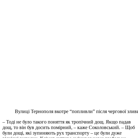
Вулиці Тернополя вкотре “попливли” після чергової зливи
– Тоді не було такого поняття як тропічний дощ. Якщо падав
дощ, то він був досить помірний, – каже Соколовський. – Щоб
були дощі, які зупиняють рух транспорту – це були дуже