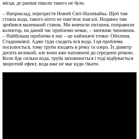
місця, де раніше ніколи такого не було.
– Наприклад, перехрестя Новий Світ-Наливайка. Щоб там
стояла вода, такого ніхто не пам’ятає взагалі. Недавно там
зробився маленький ставок. Ми вивчили питання, поправили
колектор, на даний час проблеми немає, – запевняє чиновник.
– Найбільша проблема в нас – це найнижчі точки: Оболоня,
Стадникової. Адже туди сходить вся вода. І ця проблема
посилюється, тому труби входять в річку та озеро. Їх діаметр
досить великий, але вони вже наповнені до середини річкою.
Коли йде сильна вода, труба заповнюється і тоді відбувається
зворотній ефект, вода вже не має куди тікати.