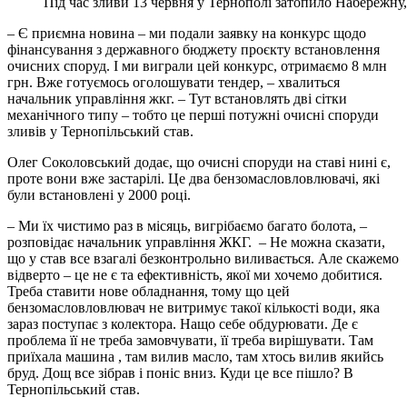
Під час зливи 13 червня у Тернополі затопило Набережну
– Є приємна новина – ми подали
заявку
на конкурс щодо
фінансування з державного бюджету проєкту встановлення
очисних споруд. І ми виграли цей конкурс, отримаємо 8 млн
грн. Вже готуємось оголошувати тендер, – хвалиться
начальник управління жкг. – Тут встановлять дві сітки
механічного типу – тобто це перші потужні очисні споруди
зливів у Тернопільський став.
Олег Соколовський додає, що очисні споруди на ставі нині є,
проте вони вже застарілі. Це два бензомасловловлювачі, які
були встановлені у 2000 році.
– Ми їх чистимо раз в місяць, вигрібаємо багато болота, –
розповідає начальник управління ЖКГ. – Не можна сказати,
що у став все взагалі безконтрольно виливається. Але скажемо
відверто – це не є та ефективність, якої ми хочемо добитися.
Треба ставити нове обладнання, тому що цей
бензомасловловлювач не витримує такої кількості води, яка
зараз поступає з колектора. Нащо себе обдурювати. Де є
проблема її не треба замовчувати, її треба вирішувати. Там
приїхала машина , там вилив масло, там хтось вилив якийсь
бруд. Дощ все зібрав і поніс вниз. Куди це все пішло? В
Тернопільський став.