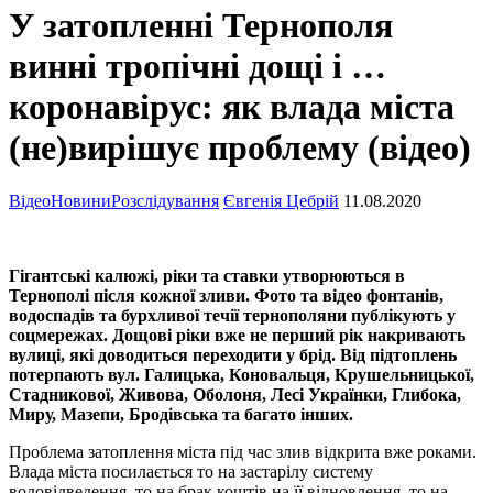
У затопленні Тернополя
винні тропічні дощі і …
коронавірус: як влада міста
(не)вирішує проблему (відео)
Відео
Новини
Розслідування
Євгенія Цебрій
11.08.2020
Гігантські калюжі, ріки та ставки утворюються в
Тернополі після кожної зливи. Фото та відео фонтанів,
водоспадів та бурхливої течії тернополяни публікують у
соцмережах. Дощові ріки вже не перший рік накривають
вулиці, які доводиться переходити у брід. Від підтоплень
потерпають вул. Галицька, Коновальця, Крушельницької,
Стадникової, Живова, Оболоня, Лесі Українки, Глибока,
Миру, Мазепи, Бродівська та багато інших.
Проблема затоплення міста під час злив відкрита вже роками.
Влада міста посилається то на застарілу систему
водовідведення, то на брак коштів на її відновлення, то на