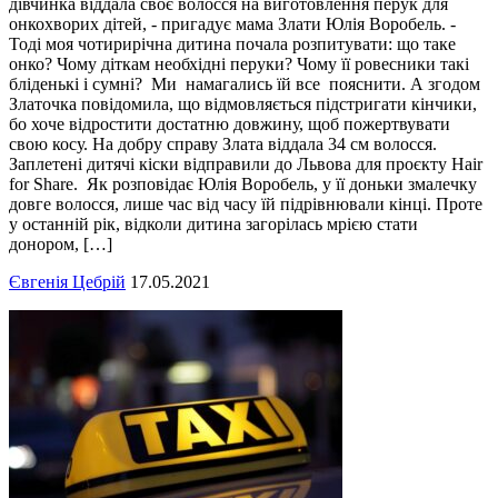
дівчинка віддала своє волосся на виготовлення перук для
онкохворих дітей, - пригадує мама Злати Юлія Воробель. -
Тоді моя чотирирічна дитина почала розпитувати: що таке
онко? Чому діткам необхідні перуки? Чому її ровесники такі
бліденькі і сумні? Ми намагались їй все пояснити. А згодом
Златочка повідомила, що відмовляється підстригати кінчики,
бо хоче відростити достатню довжину, щоб пожертвувати
свою косу. На добру справу Злата віддала 34 см волосся.
Заплетені дитячі кіски відправили до Львова для проєкту Hair
for Share. Як розповідає Юлія Воробель, у її доньки змалечку
довге волосся, лише час від часу їй підрівнювали кінці. Проте
у останній рік, відколи дитина загорілась мрією стати
донором, […]
Євгенія Цебрій
17.05.2021