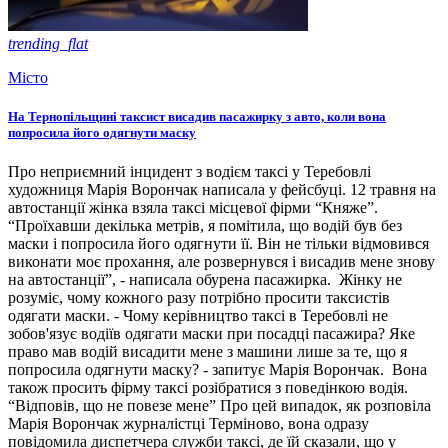
trending_flat
Місто
На Тернопільщині таксист висадив пасажирку з авто, коли вона
попросила його одягнути маску
Про неприємний інцидент з водієм таксі у Теребовлі
художниця Марія Ворончак написала у фейсбуці. 12 травня на
автостанції жінка взяла таксі місцевої фірми “Княже”.
“Проїхавши декілька метрів, я помітила, що водій був без
маски і попросила його одягнути її. Він не тільки відмовився
виконати моє прохання, але розвернувся і висадив мене знову
на автостанції”, - написала обурена пасажирка. Жінку не
розуміє, чому кожного разу потрібно просити таксистів
одягати маски. - Чому керівництво таксі в Теребовлі не
зобов'язує водіїв одягати маски при посадці пасажира? Яке
право мав водій висадити мене з машини лише за те, що я
попросила одягнути маску? - запитує Марія Ворончак. Вона
також просить фірму таксі розібратися з поведінкою водія.
“Відповів, що не повезе мене” Про цей випадок, як розповіла
Марія Ворончак журналістці Терміново, вона одразу
повідомила диспетчера служби таксі, де їй сказали, що у