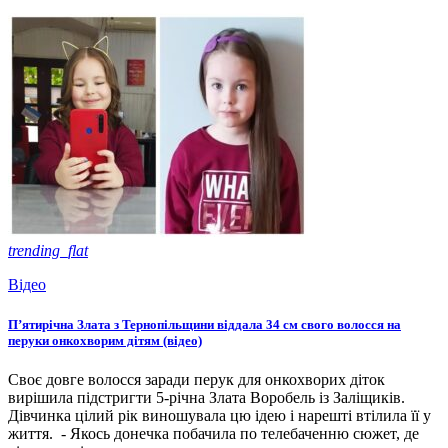
trending_flat
Відео
П’ятирічна Злата з Тернопільщини віддала 34 см свого волосся на
перуки онкохворим дітям (відео)
Своє довге волосся заради перук для онкохворих діток
вирішила підстригти 5-річна Злата Воробель із Заліщиків.
Дівчинка цілий рік виношувала цю ідею і нарешті втілила її у
життя. - Якось донечка побачила по телебаченню сюжет, де