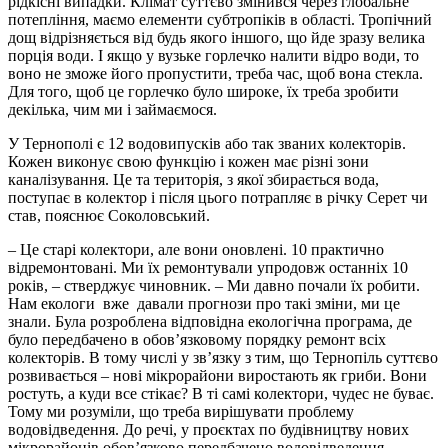
рідкісні випадки. Клімат суттєво змінився через глобальне
потепління, маємо елементи субтропіків в області. Тропічний
дощ відрізняється від будь якого іншого, що йде зразу велика
порція води. І якщо у вузьке горлечко налити відро води, то
воно не зможе його пропустити, треба час, щоб вона стекла.
Для того, щоб це горлечко було широке, їх треба зробити
декілька, чим ми і займаємося.
У Тернополі є 12 водовипусків або так званих колекторів.
Кожен виконує свою функцію і кожен має різні зони
каналізування. Це та територія, з якої збирається вода,
поступає в колектор і після цього потрапляє в річку Серет чи
став, пояснює Соколовський.
– Це старі колектори, але вони оновлені. 10 практично
відремонтовані. Ми їх ремонтували упродовж останніх 10
років, – стверджує чиновник. – Ми давно почали їх робити.
Нам екологи вже давали прогнози про такі зміни, ми це
знали. Була розроблена відповідна екологічна програма, де
було передбачено в обов’язковому порядку ремонт всіх
колекторів. В тому числі у зв’язку з тим, що Тернопіль суттєво
розвивається – нові мікрорайони виростають як гриби. Вони
ростуть, а куди все стікає? В ті самі колектори, чудес не буває.
Тому ми розуміли, що треба вирішувати проблему
водовідведення. До речі, у проєктах по будівництву нових
мікрорайонів обов’язково передбачено водовідведення.