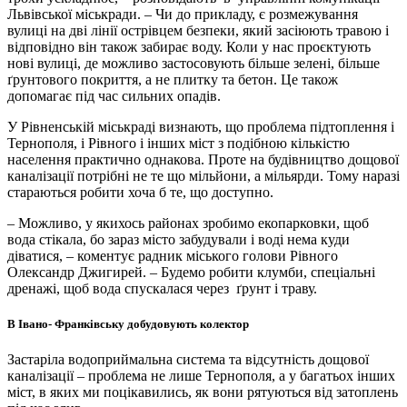
Львівської міськради. – Чи до прикладу, є розмежування
вулиці на дві лінії острівцем безпеки, який засіюють травою і
відповідно він також забирає воду. Коли у нас проєктують
нові вулиці, де можливо застосовують більше зелені, більше
ґ
рунтового покриття, а не плитку та бетон. Це також
допомагає під час сильних опадів.
У Рівненській міськраді визнають, що проблема підтоплення і
Тернополя, і Рівного і інших міст з подібною кількістю
населення практично однакова. Проте на будівництво дощової
каналізації потрібні не те що мільйони, а мільярди. Тому наразі
стараються робити хоча б те, що доступно.
– Можливо, у якихось районах зробимо екопарковки, щоб
вода стікала, бо зараз місто забудували і воді нема куди
діватися, – коментує радник міського голови Рівного
Олександр Джигирей. – Будемо робити клумби, спеціальні
дренажі, щоб вода спускалася через
ґ
рунт і траву.
В Івано- Франківську добудовують колектор
Застаріла водоприймальна система та відсутність дощової
каналізації – проблема не лише Тернополя, а у багатьох інших
міст, в яких ми поцікавились, як вони рятуються від затоплень