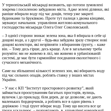
У тернопільській міськраді визнають, що потопи зумовлені
зокрема і посиленою забудовою міста. Адже зелені ділянки, які
раніше вбирали воду під час дощів, тепер уже закриті
будинками та бруківкою. Проте тут палиця з двома кінцями,
зауважує начальник управління житлово-комунального
господарства міськради Олега Олег Соколовський.
– З однієї сторони зникає зелена зона, яка б вбирала в себе ці
дощові води, а з другої – будь-яка забудова зразу створює нові
дощові колектори, які незрівняти з вбиранням
ґ
рунту, – каже
він. – Тому десь гірше, десь краще. Але в загальному треба
розуміти: ми не живемо в лісі, ми живемо в урбанізованій
системі, де має бути гармонійне поєднання екологічного і
сучасного механічного.
Саме на збільшенні кількості зелених зон, які вбирають воду
під час сильних опадів, роблять ставку у інших містах
України.
– У нас є КП “Інститут просторового розвитку”, який
займається проєктуванням багатьох просторів, вулиць,
вуличок і до прикладу, біля дерев, де це дозволяє, не дають
маленьких бордюрчиків, а роблять все в один рівень з
доріжкою і тоді
ґ
рунт вбирає воду. Тому що висота все це
трохи ускладнює, – розповідають в управлінні комунікації