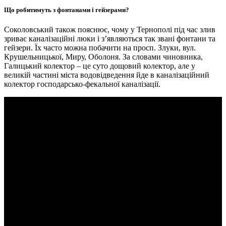
Що робитимуть з фонтанами і гейзерами?
Соколовський також пояснює, чому у Тернополі під час злив
зриває каналізаційні люки і з’являються так звані фонтани та
гейзери. Їх часто можна побачити на просп. Злуки, вул.
Крушельницької, Миру, Оболоня. За словами чиновника,
Галицький колектор – це суто дощовий колектор, але у
великій частині міста водовідведення йде в каналізаційний
колектор господарсько-фекальної каналізації.