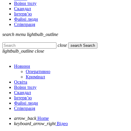
Воїни тилу
Скандал
Інтерв’ю
Файні люди
Співпраця
search
menu
lightbulb_outline
close
search
Search
lightbulb_outline
close
Новини
Оперативно
Кримінал
Освіта
Воїни тилу
Скандал
Інтерв’ю
Файні люди
Співпраця
arrow_back
Home
keyboard_arrow_right
Відео