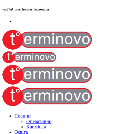
verified_user
Новини Тернополя
Новини
Оперативно
Кримінал
Освіта