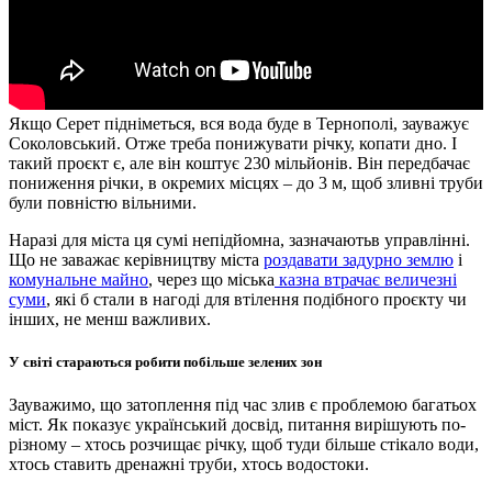
Якщо Серет підніметься, вся вода буде в Тернополі, зауважує
Соколовський. Отже треба понижувати річку, копати дно. І
такий проєкт є, але він коштує 230 мільйонів. Він передбачає
пониження річки, в окремих місцях – до 3 м, щоб зливні труби
були повністю вільними.
Наразі для міста ця сумі непідйомна, зазначаютьв управлінні.
Що не заважає керівництву міста
роздавати задурно землю
і
комунальне майно
, через що міська
казна втрачає величезні
суми
, які б стали в нагоді для втілення подібного проєкту чи
інших, не менш важливих.
У світі стараються робити побільше зелених зон
Зауважимо, що затоплення під час злив є проблемою багатьох
міст. Як показує український досвід, питання вирішують по-
різному – хтось розчищає річку, щоб туди більше стікало води,
хтось ставить дренажні труби, хтось водостоки.