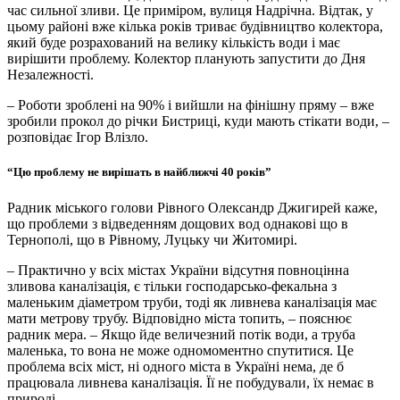
час сильної зливи. Це приміром, вулиця Надрічна. Відтак, у
цьому районі вже кілька років триває будівництво колектора,
який буде розрахований на велику кількість води і має
вирішити проблему. Колектор планують запустити до Дня
Незалежності.
– Роботи зроблені на 90% і вийшли на фінішну пряму – вже
зробили прокол до річки Бистриці, куди мають стікати води, –
розповідає Ігор Влізло.
“Цю проблему не вирішать в найближчі 40 років”
Радник міського голови Рівного Олександр Джигирей каже,
що проблеми з відведенням дощових вод однакові що в
Тернополі, що в Рівному, Луцьку чи Житомирі.
– Практично у всіх містах України відсутня повноцінна
зливова каналізація, є тільки господарсько-фекальна з
маленьким діаметром труби, тоді як ливнева каналізація має
мати метрову трубу. Відповідно міста топить, – пояснює
радник мера. – Якщо йде величезний потік води, а труба
маленька, то вона не може одномоментно спутитися. Це
проблема всіх міст, ні одного міста в Україні нема, де б
працювала ливнева каналізація. Її не побудували, їх немає в
природі.