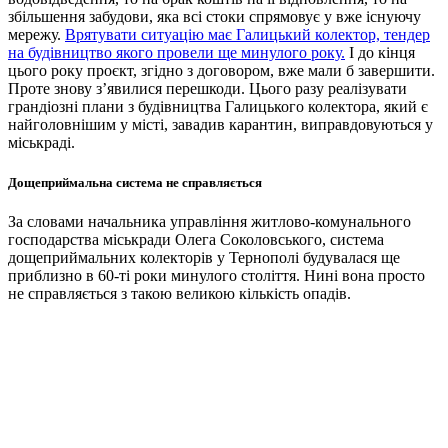
збільшення забудови, яка всі стоки спрямовує
у вже існуючу
мережу.
Врятувати ситуацію має Галицький колектор, тендер
на будівництво якого провели ще минулого року.
І до кінця
цього року проєкт, згідно з договором, вже мали б завершити.
Проте знову з’явилися перешкоди. Цього разу реалізувати
грандіозні плани з будівництва Галицького колектора, який є
найголовнішим у місті, завадив карантин, виправдовуються у
міськраді.
Дощеприймальна система не справляється
За словами начальника управління житлово-комунального
господарства міськради Олега Соколовського, система
дощеприймальних колекторів у Тернополі будувалася ще
приблизно в 60-ті роки минулого століття. Нині вона просто
не справляється з такою великою кількість опадів.