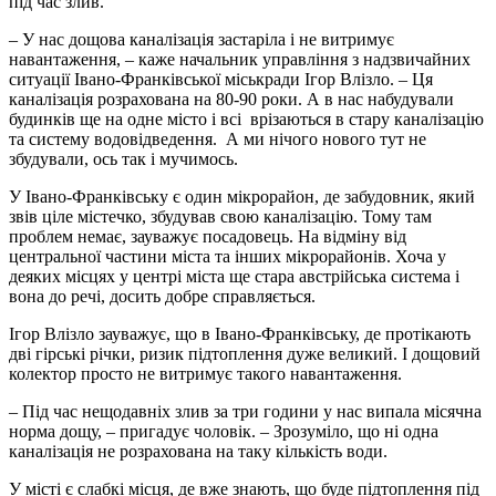
під час злив.
– У нас дощова каналізація застаріла і не витримує
навантаження, – каже начальник управління з надзвичайних
ситуації Івано-Франківської міськради Ігор Влізло. – Ця
каналізація розрахована на 80-90 роки. А в нас набудували
будинків ще на одне місто і всі врізаються в стару каналізацію
та систему водовідведення. А ми нічого нового тут не
збудували, ось так і мучимось.
У Івано-Франківську є один мікрорайон, де забудовник, який
звів ціле містечко, збудував свою каналізацію. Тому там
проблем немає, зауважує посадовець. На відміну від
центральної частини міста та інших мікрорайонів. Хоча у
деяких місцях у центрі міста ще стара австрійська система і
вона до речі, досить добре справляється.
Ігор Влізло зауважує, що в Івано-Франківську, де протікають
дві гірські річки, ризик підтоплення дуже великий. І дощовий
колектор просто не витримує такого навантаження.
– Під час нещодавніх злив за три години у нас випала місячна
норма дощу, – пригадує чоловік. – Зрозуміло, що ні одна
каналізація не розрахована на таку кількість води.
У місті є слабкі місця, де вже знають, що буде підтоплення під