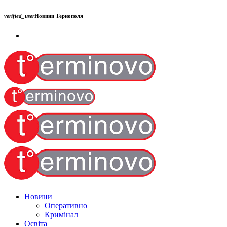
verified_user
Новини Тернополя
Новини
Оперативно
Кримінал
Освіта