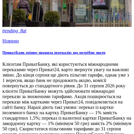
trending_flat
Новини
ПриватБанк змінює правила переказів: що потрібно знати
Клієнтам ПриватБанку, які користуються міжнародними
переказами через Приват24, варто звернути увагу на важливі
зміни. До кінця серпня ще діють пільгові тарифи, однак уже з
1 вересня, якщо банк не продовжить акцію, комісії
повернуться до стандартного рівня. До 31 серпня 2026 року
клієнти ПриватБанку можуть здійснювати міжнародні
перекази за зниженими тарифами. Акція поширюється на
перекази між картками через Приват24, повідомляється на
сайті банку. Наразі діють такі умови: переказ із картки
іноземного банку на картку ПриватБанку — 1% замість
стандартних 1,5%; переказ із валютної картки ПриватБанку на
закордонну картку — 1% (мінімум 50 грн) замість 2% (мінімум
50 грн). Скористатися пільговими тарифами до 31 серпня