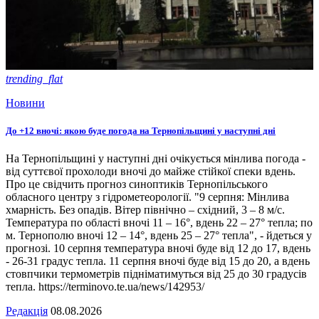
trending_flat
Новини
До +12 вночі: якою буде погода на Тернопільщині у наступні дні
На Тернопільщині у наступні дні очікується мінлива погода -
від суттєвої прохолоди вночі до майже стійкої спеки вдень.
Про це свідчить прогноз синоптиків Тернопільського
обласного центру з гідрометеорології. "9 серпня: Мінлива
хмарність. Без опадів. Вітер північно – східний, 3 – 8 м/с.
Температура по області вночі 11 – 16°, вдень 22 – 27° тепла; по
м. Тернополю вночі 12 – 14°, вдень 25 – 27° тепла", - йдеться у
прогнозі. 10 серпня температура вночі буде від 12 до 17, вдень
- 26-31 градус тепла. 11 серпня вночі буде від 15 до 20, а вдень
стовпчики термометрів підніматимуться від 25 до 30 градусів
тепла. https://terminovo.te.ua/news/142953/
Редакція
08.08.2026