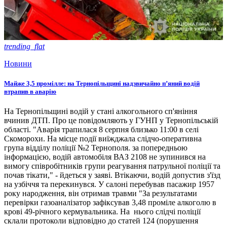
trending_flat
Новини
Майже 3,5 промілле: на Тернопільщині надзвичайно п’яний водій
втрапив в аварію
На Тернопільщині водій у стані алкогольного сп'яніння
вчинив ДТП. Про це повідомляють у ГУНП у Тернопільській
області. "Аварія трапилася 8 серпня близько 11:00 в селі
Скоморохи. На місце події виїжджала слідчо-оперативна
група відділу поліції №2 Тернополя. за попередньою
інформацією, водій автомобіля ВАЗ 2108 не зупинився на
вимогу співробітників групи реагування патрульної поліції та
почав тікати," - йдеться у заяві. Втікаючи, водій допустив з'їзд
на узбіччя та перекинувся. У салоні перебував пасажир 1957
року народження, він отримав травми "За результатами
перевірки газоаналізатор зафіксував 3,48 проміле алкоголю в
крові 49-річного кермувальника. На нього слідчі поліції
склали протоколи відповідно до статей 124 (порушення