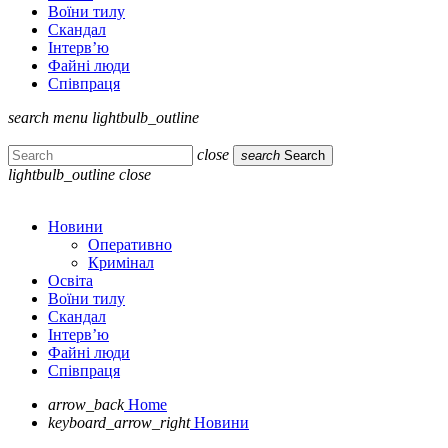
Воїни тилу
Скандал
Інтерв’ю
Файні люди
Співпраця
search
menu
lightbulb_outline
close
search
Search
lightbulb_outline
close
Новини
Оперативно
Кримінал
Освіта
Воїни тилу
Скандал
Інтерв’ю
Файні люди
Співпраця
arrow_back
Home
keyboard_arrow_right
Новини