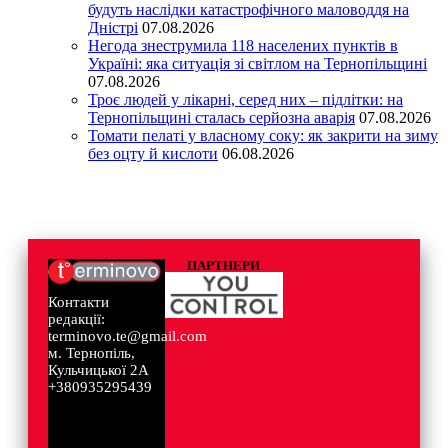
будуть наслідки катастрофічного маловоддя на
Дністрі
07.08.2026
Негода знеструмила 118 населених пунктів в
Україні: яка ситуація зі світлом на Тернопільщині
07.08.2026
Троє людей у лікарні, серед них – підлітки: на
Тернопільщині сталась серйозна аварія
07.08.2026
Томати пелаті у власному соку: як закрити на зиму
без оцту й кислоти
06.08.2026
ПАРТНЕРИ
Контакти
редакції:
terminovo.te@gmail.com
м. Тернопіль,
Кульчицької 2А
+380935295439