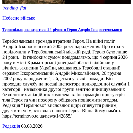
trending_flat
Небесне військо
Тернопільщина втратила 24-річного Героя Андрія Іскоростенського
Теребовлянська громада втратила Героя. На війні поліг
Андрій Іскоростенський 2002 року народження. Про втрату
повідомили у Теребовлянській міській раді. Герою було лише
24 роки. "Із глибоким сумом повідомляємо, що 4 серпня 2026
року в місті Краматорськ Донецької області відійшов у
вічність захисник України, мешканець Теребовлі старший
сержант Іскоростенський Андрій Миколайович, 26 грудня
2002 року народження", - йдеться у заяві громади. Він
проходив службу на посаді інспектора прикордонної служби 1
категорії - начальника другої групи зенітно-винищувальних
безпілотних авіаційних комплексів. Інформацію про зустріч
тіла Героя та чин похорону обіцяють повідомити згодом.
Редакція "Терміново" висловлює щирі співчуття рідним,
друзям та усім, хто знав нашого Героя. Вічна йому пам'ять!
https://terminovo.te.ua/news/142855/
Редакція
08.08.2026