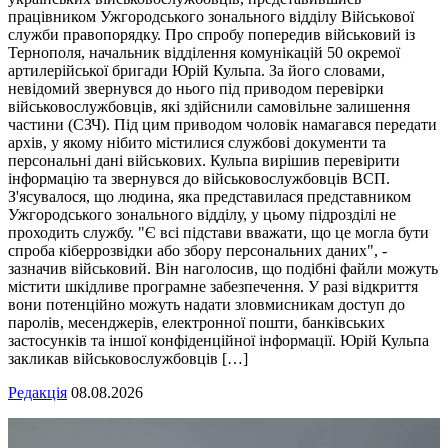
працівником Ужгородського зонального відділу Військової
служби правопорядку. Про спробу попередив військовий із
Тернополя, начальник відділення комунікацій 50 окремої
артилерійської бригади Юрій Кульпа. За його словами,
невідомий звернувся до нього під приводом перевірки
військовослужбовців, які здійснили самовільне залишення
частини (СЗЧ). Під цим приводом чоловік намагався передати
архів, у якому нібито містилися службові документи та
персональні дані військових. Кульпа вирішив перевірити
інформацію та звернувся до військовослужбовців ВСП.
З'ясувалося, що людина, яка представилася представником
Ужгородського зонального відділу, у цьому підрозділі не
проходить службу. "Є всі підстави вважати, що це могла бути
спроба кіберрозвідки або збору персональних даних", -
зазначив військовий. Він наголосив, що подібні файли можуть
містити шкідливе програмне забезпечення. У разі відкриття
вони потенційно можуть надати зловмисникам доступ до
паролів, месенджерів, електронної пошти, банківських
застосунків та іншої конфіденційної інформації. Юрій Кульпа
закликав військовослужбовців […]
Редакція
08.08.2026