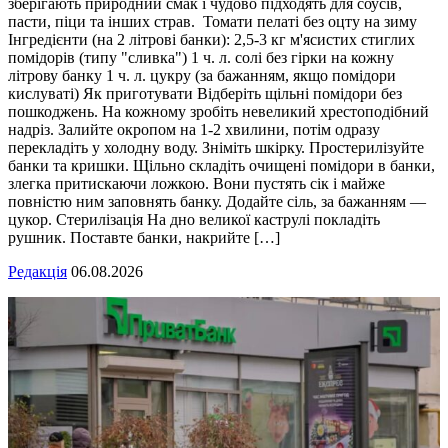
зберігають природний смак і чудово підходять для соусів,
пасти, піци та інших страв. Томати пелаті без оцту на зиму
Інгредієнти (на 2 літрові банки): 2,5-3 кг м'ясистих стиглих
помідорів (типу "сливка") 1 ч. л. солі без гірки на кожну
літрову банку 1 ч. л. цукру (за бажанням, якщо помідори
кислуваті) Як приготувати Відберіть щільні помідори без
пошкоджень. На кожному зробіть невеликий хрестоподібний
надріз. Залийте окропом на 1-2 хвилини, потім одразу
перекладіть у холодну воду. Зніміть шкірку. Простерилізуйте
банки та кришки. Щільно складіть очищені помідори в банки,
злегка притискаючи ложкою. Вони пустять сік і майже
повністю ним заповнять банку. Додайте сіль, за бажанням —
цукор. Стерилізація На дно великої каструлі покладіть
рушник. Поставте банки, накрийте […]
Редакція
06.08.2026