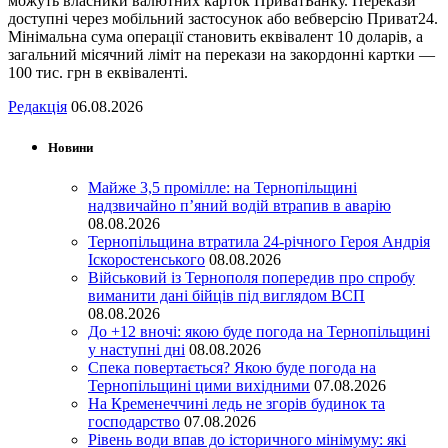
можуть власники валютних карток ПриватБанку. Перекази
доступні через мобільний застосунок або вебверсію Приват24.
Мінімальна сума операції становить еквівалент 10 доларів, а
загальний місячний ліміт на перекази на закордонні картки —
100 тис. грн в еквіваленті.
Редакція
06.08.2026
Новини
Майже 3,5 промілле: на Тернопільщині
надзвичайно п’яний водій втрапив в аварію
08.08.2026
Тернопільщина втратила 24-річного Героя Андрія
Іскоростенського
08.08.2026
Військовий із Тернополя попередив про спробу
виманити дані бійців під виглядом ВСП
08.08.2026
До +12 вночі: якою буде погода на Тернопільщині
у наступні дні
08.08.2026
Спека повертається? Якою буде погода на
Тернопільщині цими вихідними
07.08.2026
На Кременеччині ледь не згорів будинок та
господарство
07.08.2026
Рівень води впав до історичного мінімуму: які