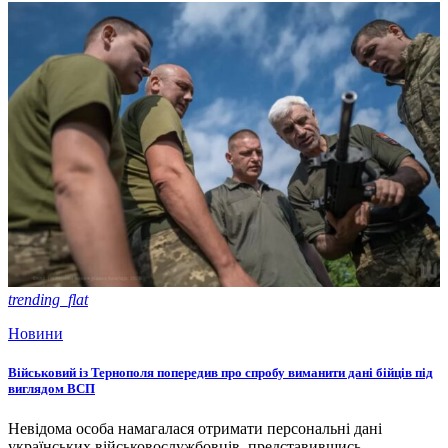
trending_flat
Новини
Військовий із Тернополя попередив про спробу виманити дані бійців під
виглядом ВСП
Невідома особа намагалася отримати персональні дані
українських військовослужбовців, представившись